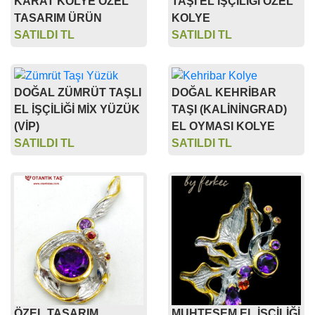
KARAT KOLYE ÖZEL
TAŞI EL İŞÇİLİĞİ ÖZEL
TASARIM ÜRÜN
KOLYE
SATILDI TL
SATILDI TL
DOĞAL ZÜMRÜT TAŞLI
DOĞAL KEHRİBAR
EL İŞÇİLİĞİ MİX YÜZÜK
TAŞI (KALİNİNGRAD)
(VİP)
EL OYMASI KOLYE
SATILDI TL
SATILDI TL
ÖZEL TASARIM
MUHTEŞEM EL İŞÇİLİĞİ