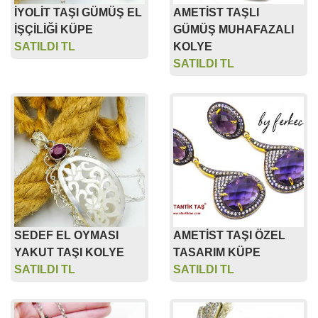
İYOLİT TAŞI GÜMÜŞ EL
AMETİST TAŞLI
İŞÇİLİĞİ KÜPE
GÜMÜŞ MUHAFAZALI
SATILDI TL
KOLYE
SATILDI TL
SEDEF EL OYMASI
AMETİST TAŞI ÖZEL
YAKUT TAŞI KOLYE
TASARIM KÜPE
SATILDI TL
SATILDI TL