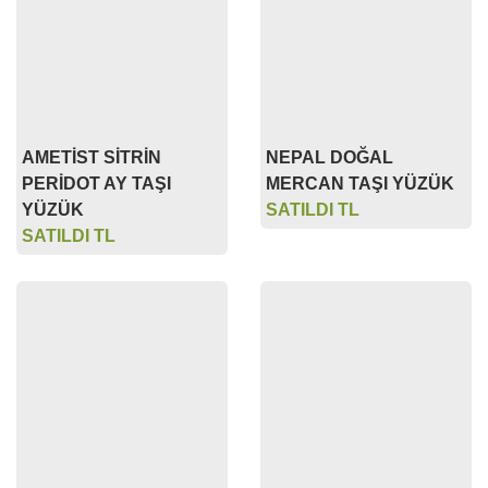
AMETİST SİTRİN
NEPAL DOĞAL
PERİDOT AY TAŞI
MERCAN TAŞI YÜZÜK
YÜZÜK
SATILDI TL
SATILDI TL
DOĞAL KRİSTAL
KARPUZ (WATER
KUVARS KOLYE
MELON) TURMALİN