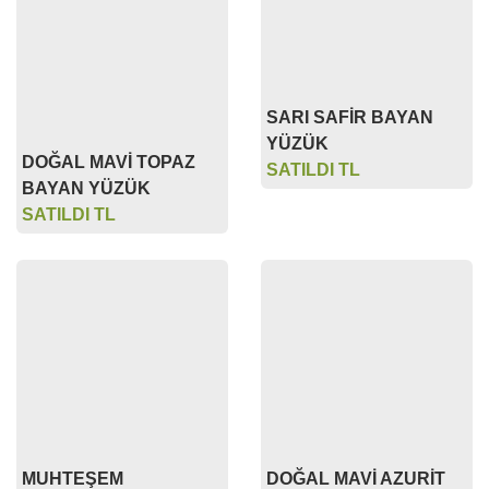
SARI SAFİR BAYAN
YÜZÜK
DOĞAL MAVİ TOPAZ
SATILDI TL
BAYAN YÜZÜK
SATILDI TL
MUHTEŞEM
DOĞAL MAVİ AZURİT
AKUAMARİN TAŞI
TAŞ (A KALİTE)
YÜZÜK 5.46 KARAT
SATILDI TL