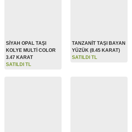
SİYAH OPAL TAŞI
TANZANİT TAŞI BAYAN
KOLYE MULTİ COLOR
YÜZÜK (8.45 KARAT)
3.47 KARAT
SATILDI TL
SATILDI TL
DOĞAL MAVİ AZURİT
MUHTEŞEM KEHRİBAR
TAŞI KOLYE (A KALİTE)
TAŞI KOLYE