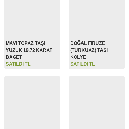
MAVİ TOPAZ TAŞI
DOĞAL FİRUZE
YÜZÜK 19.72 KARAT
(TURKUAZ) TAŞI
BAGET
KOLYE
SATILDI TL
SATILDI TL
DOĞAL SEDEF
SKAPOLİT TAŞI 3.60
TURKUAZ TAŞI KÜPE
KARAT