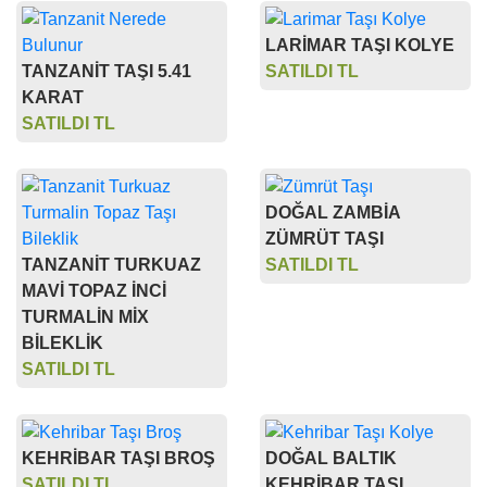
LARİMAR TAŞI KOLYE
TANZANİT TAŞI 5.41
SATILDI TL
KARAT
SATILDI TL
DOĞAL ZAMBİA
ZÜMRÜT TAŞI
TANZANİT TURKUAZ
SATILDI TL
MAVİ TOPAZ İNCİ
TURMALİN MİX
BİLEKLİK
SATILDI TL
KEHRİBAR TAŞI BROŞ
DOĞAL BALTIK
SATILDI TL
KEHRİBAR TAŞI