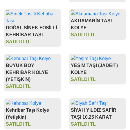
AKUAMARİN TAŞI
DOĞAL SİNEK FOSİLLİ
KOLYE
KEHRİBAR TAŞI
SATILDI TL
SATILDI TL
BÜYÜK BOY
YEŞİM TAŞI (JADEİT)
KEHRİBAR KOLYE
KOLYE
(YETİŞKİN)
SATILDI TL
SATILDI TL
Kehribar Taşı Kolye
SİYAH YILDIZ SAFİR
(Yetişkin)
TAŞI 10.25 KARAT
SATILDI TL
SATILDI TL