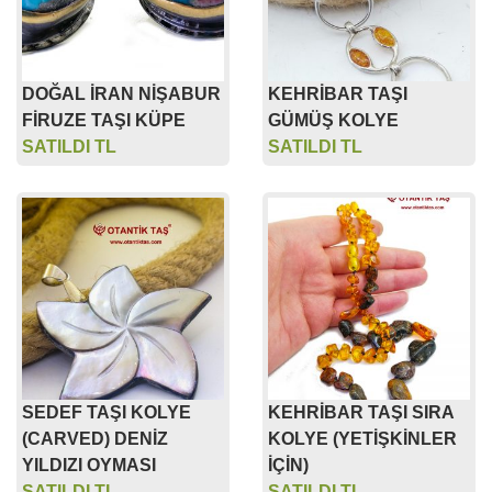
DOĞAL İRAN NİŞABUR
KEHRİBAR TAŞI
FİRUZE TAŞI KÜPE
GÜMÜŞ KOLYE
SATILDI TL
SATILDI TL
SEDEF TAŞI KOLYE
KEHRİBAR TAŞI SIRA
(CARVED) DENİZ
KOLYE (YETİŞKİNLER
YILDIZI OYMASI
İÇİN)
SATILDI TL
SATILDI TL