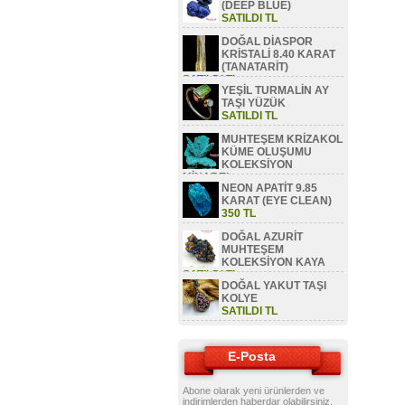
(DEEP BLUE)
SATILDI TL
DOĞAL DİASPOR
KRİSTALİ 8.40 KARAT
(TANATARİT)
SATILDI TL
YEŞİL TURMALİN AY
TAŞI YÜZÜK
SATILDI TL
MUHTEŞEM KRİZAKOL
KÜME OLUŞUMU
KOLEKSİYON
MİNAREL
NEON APATİT 9.85
SATILDI TL
KARAT (EYE CLEAN)
350 TL
DOĞAL AZURİT
MUHTEŞEM
KOLEKSİYON KAYA
SATILDI TL
DOĞAL YAKUT TAŞI
KOLYE
SATILDI TL
E-Posta
Abone olarak yeni ürünlerden ve
indirimlerden haberdar olabilirsiniz.