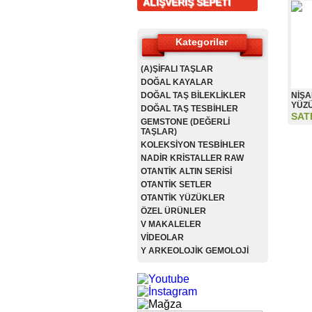
ALIŞVERİŞ SEPETİ
Kategoriler
(A)ŞİFALI TAŞLAR
DOĞAL KAYALAR
DOĞAL TAŞ BİLEKLİKLER
NİŞA
YÜZÜ
DOĞAL TAŞ TESBİHLER
SAT
GEMSTONE (DEĞERLİ
TAŞLAR)
KOLEKSİYON TESBİHLER
NADİR KRİSTALLER RAW
OTANTİK ALTIN SERİSİ
OTANTİK SETLER
OTANTİK YÜZÜKLER
ÖZEL ÜRÜNLER
V MAKALELER
VİDEOLAR
Y ARKEOLOJİK GEMOLOJİ