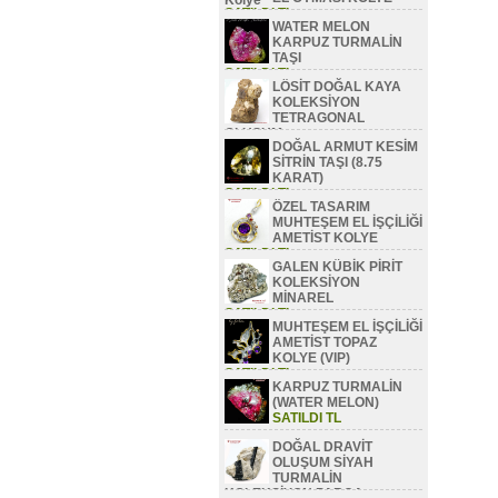
SATILDI TL
WATER MELON
KARPUZ TURMALİN
TAŞI
SATILDI TL
LÖSİT DOĞAL KAYA
KOLEKSİYON
TETRAGONAL
OLUŞUM
DOĞAL ARMUT KESİM
SATILDI TL
SİTRİN TAŞI (8.75
KARAT)
SATILDI TL
ÖZEL TASARIM
MUHTEŞEM EL İŞÇİLİĞİ
AMETİST KOLYE
SATILDI TL
GALEN KÜBİK PİRİT
KOLEKSİYON
MİNAREL
SATILDI TL
MUHTEŞEM EL İŞÇİLİĞİ
AMETİST TOPAZ
KOLYE (VIP)
SATILDI TL
KARPUZ TURMALİN
(WATER MELON)
SATILDI TL
DOĞAL DRAVİT
OLUŞUM SİYAH
TURMALİN
KOLEKSİYON PARÇA