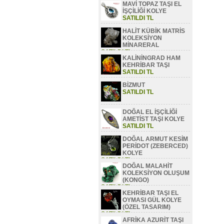
MAVİ TOPAZ TAŞI EL
SATILDI TL
İŞÇİLİĞİ KOLYE
SATILDI TL
HALİT KÜBİK MATRİS
KOLEKSİYON
MİNARERAL
SATILDI TL
KALİNİNGRAD HAM
KEHRİBAR TAŞI
SATILDI TL
BİZMUT
SATILDI TL
DOĞAL EL İŞÇİLİĞİ
AMETİST TAŞI KOLYE
SATILDI TL
DOĞAL ARMUT KESİM
PERİDOT (ZEBERCED)
KOLYE
SATILDI TL
DOĞAL MALAHİT
KOLEKSİYON OLUŞUM
(KONGO)
SATILDI TL
KEHRİBAR TAŞI EL
OYMASI GÜL KOLYE
(ÖZEL TASARIM)
SATILDI TL
AFRİKA AZURİT TAŞI