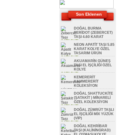
Son Eklenen
DOĞAL BURMA
PERİDOT (ZEBERCET)
TAŞI 4.60 KARAT
SATILDI TL
NEON APATİT TAŞI 5.85
KARAT KOLYE ÖZEL
TASARIM ÜRÜN
SATILDI TL
AKUAMARİN GÜNEŞ
TAŞI EL İŞÇİLİĞİ ÖZEL
KOLYE
SATILDI TL
KEMERERİT
KAMMERERİT
KOLEKSİYON
MİNERAL
DOĞAL SHATTUCKİTE
SATILDI TL
(ŞATAKİT ) MİNARELİ
ÖZEL KOLEKSİYON
SATILDI TL
DOĞAL ZÜMRÜT TAŞLI
EL İŞÇİLİĞİ MİX YÜZÜK
(VİP)
SATILDI TL
DOĞAL KEHRİBAR
TAŞI (KALİNİNGRAD)
EL OYMASI KOLYE