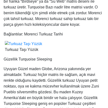
Turkuaz Taşı Yüzük
Güzellik Turquoise Sleeping
Uyuyan Güzel maden Globe, Arizona yakınında yer
almaktadır. Turkuaz hiçbir matris ile sağlam, açık mavi
renkte olduğunu kaydetti. Güzellik turkuaz Uyuyan petit
noktası, oya ve kakma mücevher kullanılmak üzere Zuni
Pueblo silversmiths gözdesi. Bu maden Kuzey
Amerika’daki en büyük biridir ve hala çalışıyor. Güzellik
Turquoise Sleeping geniş en popüler Turkuaz çeşitleri
dünya biridir. Sleeping Beauty eski yüksek dereceli Farsça
Turkuaz için çarpıcı bir benzerlik vardır. Bazı ülkelerde, katı
mavi Sleeping Beauty Turkuaz yüksek değere sahiptir.
bugün turkuaz takı sektöründe bir başka elyaf. Robin
yumurta mavi turkuaz çoğu bugün Güzellik turkuaz Uyuyan
görüyoruz.
: Hakkında Daha Fazla Bilgi Güzellik Turkuaz Sleeping