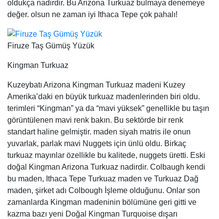
Amerika’daki en büyük turkuaz madenlerinden biri oldu.
terimleri “Kingman” ya da “mavi yüksek” genellikle bu taşın
görüntülenen mavi renk bakın. Bu sektörde bir renk
standart haline gelmiştir. maden siyah matris ile onun
yuvarlak, parlak mavi Nuggets için ünlü oldu. Birkaç
turkuaz mayınlar özellikle bu kalitede, nuggets üretti. Eski
doğal Kingman Arizona Turkuaz nadirdir. Colbaugh kendi
bu maden, Ithaca Tepe Turkuaz maden ve Turkuaz Dağ
maden, şirket adı Colbough İşleme olduğunu. Onlar son
zamanlarda Kingman madeninin bölümüne geri gitti ve
kazma bazı yeni Doğal Kingman Turquoise dışarı
getiriyoruz. Bu yeni doğal Kingman Turkuaz süper yüksek
dereceli ve çok değerli! Bugün gördüğünüz turkuaz takı
çoğu Arizona, ABD Kingman turkuaz sahiptir.
Bağlantılar: Daha Kingman Turkuaz Bilgi
Kingman
Morenci