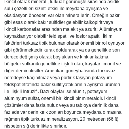
derece değişmiş olarak boşlukları ve kırıklar kakma,
bölgeler volkanik genellikle ilişkili olan, kayalar limonit ve
diğer demir oksitler. Amerikan güneybatısında turkuvaz
neredeyse kaçınılmaz veya porfirik taşıyan potasyum
feldspat etrafında bakır sülfit yataklarının ayrışma ürünleri
ile ilişkili İntruzif . Bazı olaylar ise alünit , potasyum
alüminyum sülfat, önemli bir ikincil bir mineraldir. ikincil
çözümler daha fazla nüfuz veya su tabloya derinlik daha
fazladır var derin kırık zonları boyunca meydana olmasına
rağmen tipik turkuaz mineralizasyon, 20 metreden (66 ft)
nispeten sığ derinlikte sınırlıdır.
Turkuaz olaylar özellikleri ikincil veya uyumlu olmasına
rağmen süperjen kökenli bazı kaynaklar bir bakın hipojen
kökenli. Hipojen hipotezi sulu çözeltileri gelen önemli
derinlikte köken savunur hidrotermal süreçlerin.
Başlangıçta yüksek bir sıcaklıkta, bu çözümler ile etkileşim
ve bu süreç içinde, önceden var olan mineral uçucu
unsurları liç yüzey tabakalarına yukarı doğru yükselir.