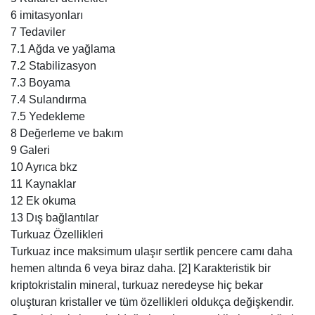
8 Değerleme ve bakım
9 Galeri
10 Ayrıca bkz
11 Kaynaklar
12 Ek okuma
13 Dış bağlantılar
Turkuaz Özellikleri
Turkuaz ince maksimum ulaşır sertlik pencere camı daha
hemen altında 6 veya biraz daha. [2] Karakteristik bir
kriptokristalin mineral, turkuaz neredeyse hiç bekar
oluşturan kristaller ve tüm özellikleri oldukça değişkendir.
Onun kristal sistemi olduğu kanıtlanmış trıklinık aracılığıyla
X-ışını kırınım testi. Alt sertlik alt gelir grubu özgül ağırlığı
(2,60-2,90) ve daha fazla gözenekliliği : Bu özellikler tane
büyüklüğüne bağlıdır. Parıltı turkuaz tipik subvitreous için
balmumu ve şeffaflık genellikle opak, ancak ince kesitlerde
semitranslucent olabilir. Renk beyaz bir gök mavisi mavi bir
toz kadar, mineral diğer özellikleri gibi değişken olarak ve
bir mavi-yeşil bir sarımsı yeşil. Mavi atfedilir idiochromatic