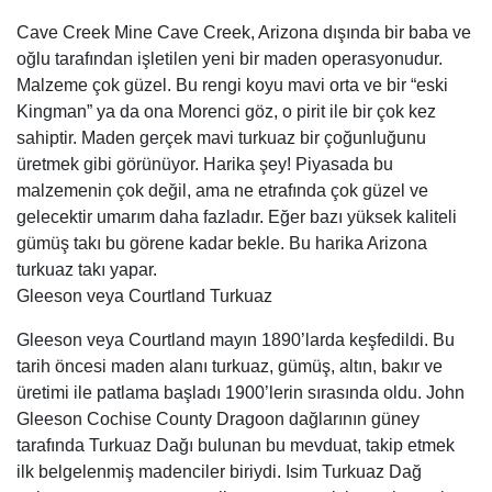
gelecektir umarım daha fazladır. Eğer bazı yüksek kaliteli
gümüş takı bu görene kadar bekle. Bu harika Arizona
turkuaz takı yapar.
Gleeson veya Courtland Turkuaz
Gleeson veya Courtland mayın 1890’larda keşfedildi. Bu
tarih öncesi maden alanı turkuaz, gümüş, altın, bakır ve
üretimi ile patlama başladı 1900’lerin sırasında oldu. John
Gleeson Cochise County Dragoon dağlarının güney
tarafında Turkuaz Dağı bulunan bu mevduat, takip etmek
ilk belgelenmiş madenciler biriydi. Isim Turkuaz Dağ
turkuaz taşıyan yamaç verilen en yaygın isim muhtemelen
olması dikkat çekicidir. varlık Turkuaz Dağ Kingman,
Arizona dışında iddia en popüler olan Turkuaz Dağı,
adlandırılır turkuaz mevduat dağlar var dünyanın en her
devlet ve ülke yamaçlarda bulunmaktadır.
Gleesom ya Courtland
Ithaca Tepe Turkuaz