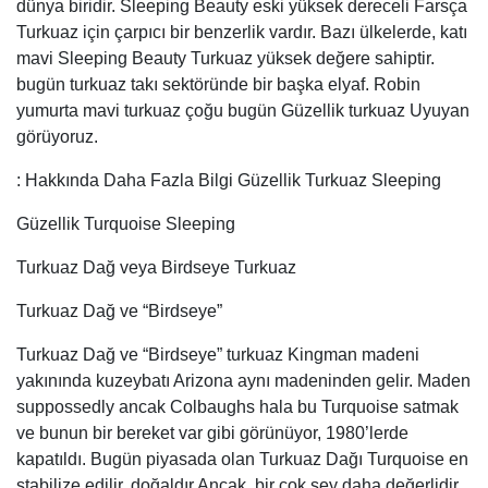
Güzellik Turquoise Sleeping
Turkuaz Dağ veya Birdseye Turkuaz
Turkuaz Dağ ve “Birdseye”
Turkuaz Dağ ve “Birdseye” turkuaz Kingman madeni
yakınında kuzeybatı Arizona aynı madeninden gelir. Maden
suppossedly ancak Colbaughs hala bu Turquoise satmak
ve bunun bir bereket var gibi görünüyor, 1980’lerde
kapatıldı. Bugün piyasada olan Turkuaz Dağı Turquoise en
stabilize edilir. doğaldır Ancak, bir çok şey daha değerlidir.
Perdeli ve olmayan perdeli matrisin hem yüksek mavi ışık
olduğunu. “Birdseye” açık mavi alanlar kuş gözü andıran
lacivert matriks ile çember göstermek bu madenden taş
açıklar. Biz bu madenden bu madenin yanı sıra kireç yeşil
turkuaz orman yeşil turkuvaz gördük. Kişinin
koleksiyonuna güzel bir ektir. Eğer turkuaz takı koleksiyonu
varsa kesinlikle bu ihtiyaç !!