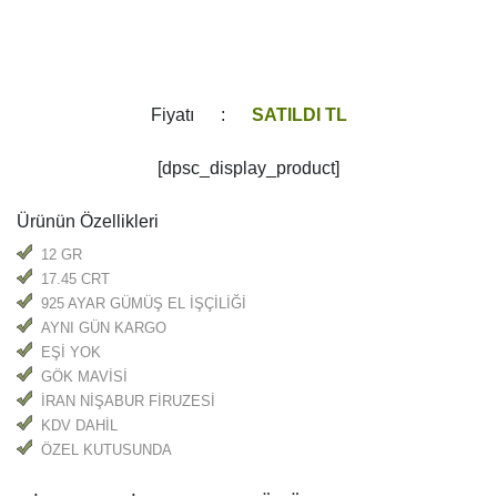
Ürünün Özellikleri
12 GR
17.45 CRT
925 AYAR GÜMÜŞ EL İŞÇİLİĞİ
AYNI GÜN KARGO
EŞİ YOK
GÖK MAVİSİ
İRAN NİŞABUR FİRUZESİ
KDV DAHİL
ÖZEL KUTUSUNDA
NİŞABUR FİRUZE TAŞ YÜZÜK
Arizona Turkuaz madenleri onların güzel gerçek mavi
Turquoise dünyaca ünlü bulunmaktadır. Çoğu
koleksiyoncular
Turkuaz Taşı Yüzük
Amerikan Turkuaz iyi mavi turkuaz gelen devlet olma