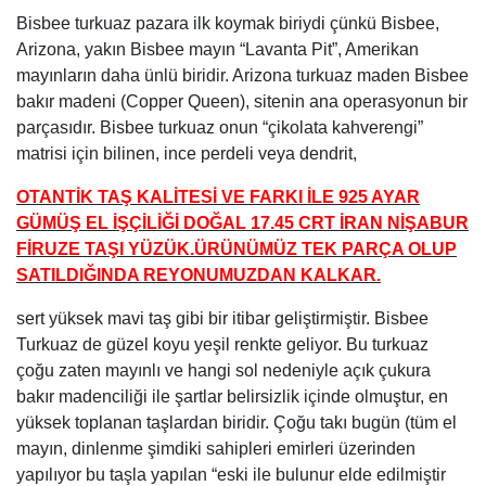
GÜMÜŞ EL İŞÇİLİĞİ DOĞAL 17.45 CRT İRAN NİŞABUR
FİRUZE TAŞI YÜZÜK.ÜRÜNÜMÜZ TEK PARÇA OLUP
SATILDIĞINDA REYONUMUZDAN KALKAR.
sert yüksek mavi taş gibi bir itibar geliştirmiştir. Bisbee
Turkuaz de güzel koyu yeşil renkte geliyor. Bu turkuaz
çoğu zaten mayınlı ve hangi sol nedeniyle açık çukura
bakır madenciliği ile şartlar belirsizlik içinde olmuştur, en
yüksek toplanan taşlardan biridir. Çoğu takı bugün (tüm el
mayın, dinlenme şimdiki sahipleri emirleri üzerinden
yapılıyor bu taşla yapılan “eski ile bulunur elde edilmiştir
miktarlarsa “veya koleksiyonları. Bisbee Turkuaz Takı
piyasadaki en arzu edilen takı bazı olduğunu.
Arizona Bisbee Turkuaz
Mavikuş
Mavi Kuş Mine