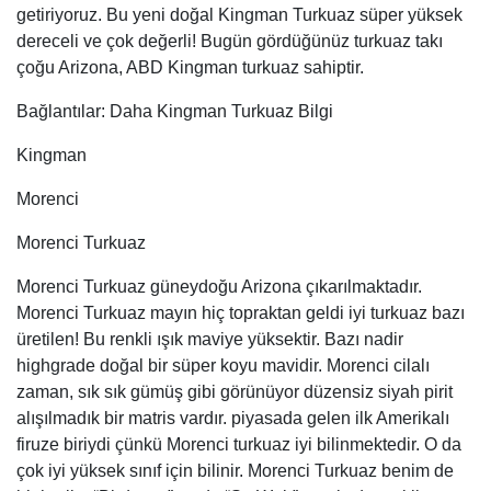
Morenci Turkuaz
Morenci Turkuaz güneydoğu Arizona çıkarılmaktadır.
Morenci Turkuaz mayın hiç topraktan geldi iyi turkuaz bazı
üretilen! Bu renkli ışık maviye yüksektir. Bazı nadir
highgrade doğal bir süper koyu mavidir. Morenci cilalı
zaman, sık sık gümüş gibi görünüyor düzensiz siyah pirit
alışılmadık bir matris vardır. piyasada gelen ilk Amerikalı
firuze biriydi çünkü Morenci turkuaz iyi bilinmektedir. O da
çok iyi yüksek sınıf için bilinir. Morenci Turkuaz benim de
bir harika “Birdseye” ya da “Su Web” matris deseni ile
turkuaz üretir. Turquoise Bazı nadir litre matrisi vardır. O
benim tükendiği için şimdi elde etmek çok zordur. Morenci
çok tahsil turkuaz. Morenci turkuaz sahip turkuaz takı bir
parça giyen hızlı koleksiyoncular daire koyar.
Bağlantılar: Morenci Turkuaz Tarihi