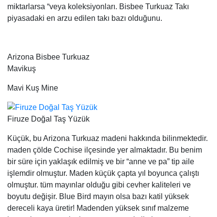
Firuze Doğal Taş Yüzük
Küçük, bu Arizona Turkuaz madeni hakkında bilinmektedir.
maden çölde Cochise ilçesinde yer almaktadır. Bu benim
bir süre için yaklaşık edilmiş ve bir “anne ve pa” tip aile
işlemdir olmuştur. Maden küçük çapta yıl boyunca çalıştı
olmuştur. tüm mayınlar olduğu gibi cevher kaliteleri ve
boyutu değişir. Blue Bird mayın olsa bazı katil yüksek
dereceli kaya üretir! Madenden yüksek sınıf malzeme
beyaz kuvars ve siyah veya sarı matris ile koyu gerçek
mavidir. Blue Bird Turkuaz benim de altın sarı / kahverengi
matris ile bazı harika orta mavi matris taş üretir. Bu katı
madde, çok zordur.
Castle Dome – AKA Pinto Vadisi
Castle Dome Turkuaz madeni ilk bakır için bir İkinci Dünya
Savaşı projesi olarak 1940 yılında Anglo madenciler