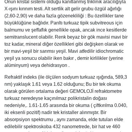
yeşil ya sonucu olabilir iken bakır , demir kirlilikler (yerine
alüminyum) veya dehidrasyon .
Refraktif indeks (ile ölçülen sodyum turkuaz ışığında, 589,3
nm) yaklaşık 1.61 veya 1.62 olduğunu; Bu bir tek okuma
olarak görülen ortalama değeri GEMOLOJİ refraktometre
turkuaz neredeyse kaçınılmaz polikristalin doğası
nedeniyle,. 1.61-1.65 arasında bir okuma ( çiftkırılma 0.040,
iki eksenli pozitif) nadir tek kristaller alınmıştır. Bir
absorpsiyon spektrumu , aynı zamanda, elde tutulan elde
edilebilir spektroskoba 432 nanometrede, bir hat ve 460
nanometrede zayıf bir bant (bu en iyi, güçlü yansıyan ışık
ile görülür) ‘ye. Uzun dalgalı altında ultraviyole ışık, turkuaz
bazen olabilir floresan , yeşil, sarı veya mavi renkteki
parlak; Bu kısa dalga, morötesi ve altında inert olan x-
ışınlarının .
Turkuaz Taşı Yüzük