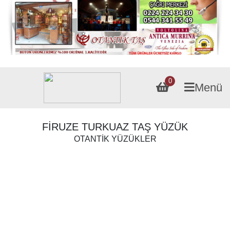
0
Menü
FİRUZE TURKUAZ TAŞ YÜZÜK
OTANTİK YÜZÜKLER
Fiyatı :
SATILDI TL
[dpsc_display_product]