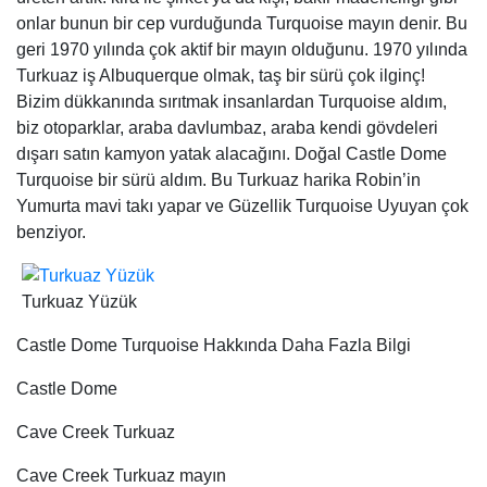
Yumurta mavi takı yapar ve Güzellik Turquoise Uyuyan çok
benziyor.
Turkuaz Yüzük
Castle Dome Turquoise Hakkında Daha Fazla Bilgi
Castle Dome
Cave Creek Turkuaz
Cave Creek Turkuaz mayın
Cave Creek Mine Cave Creek, Arizona dışında bir baba ve
oğlu tarafından işletilen yeni bir maden operasyonudur.
Malzeme çok güzel. Bu rengi koyu mavi orta ve bir “eski
Kingman” ya da ona Morenci göz, o pirit ile bir çok kez
sahiptir. Maden gerçek mavi turkuaz bir çoğunluğunu
üretmek gibi görünüyor. Harika şey! Piyasada bu
malzemenin çok değil, ama ne etrafında çok güzel ve