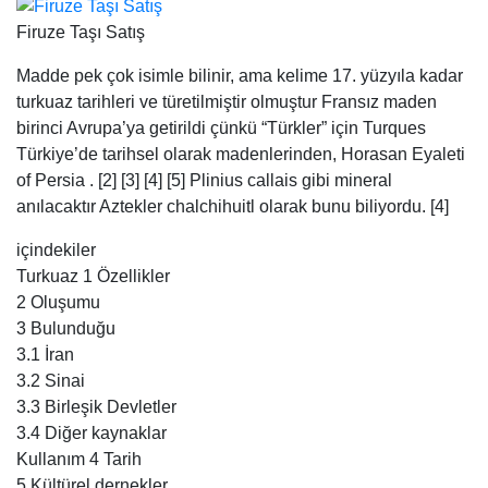
anılacaktır Aztekler chalchihuitl olarak bunu biliyordu. [4]
içindekiler
Turkuaz 1 Özellikler
2 Oluşumu
3 Bulunduğu
3.1 İran
3.2 Sinai
3.3 Birleşik Devletler
3.4 Diğer kaynaklar
Kullanım 4 Tarih
5 Kültürel dernekler
6 imitasyonları
7 Tedaviler
7.1 Ağda ve yağlama
7.2 Stabilizasyon
7.3 Boyama
7.4 Sulandırma
7.5 Yedekleme