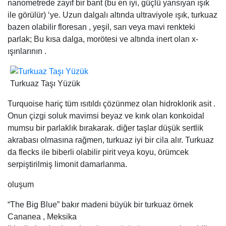
Turquoise hariç tüm ısıtıldı çözünmez olan hidroklorik asit .
Onun çizgi soluk mavimsi beyaz ve kırık olan konkoidal
mumsu bir parlaklık bırakarak. diğer taşlar düşük sertlik
akrabası olmasına rağmen, turkuaz iyi bir cila alır. Turkuaz
da flecks ile biberli olabilir pirit veya koyu, örümcek
serpiştirilmiş limonit damarlanma.
oluşum
“The Big Blue” bakır madeni büyük bir turkuaz örnek
Cananea , Meksika
Ikincil olarak mineral , turkuaz görünüşte sırasında asidik
sulu çözeltileri sızıntı etkisi ile meydana ayrışma ve
oksidasyon önceden var olan minerallerin. Örneğin bakır
gibi esas olarak bakır sülfidler gelebilir kalkopirit veya
ikincil karbonatlar arasından malakit ya azurit ; Alüminyum
kaynaklanıyor olabilir feldispat ; ve fosfor apatit . İklim
faktörleri turkuaz tipik bulunan olarak önemli bir rol oynuyor
gibi görünmektedir kurak doldurarak ya da genellikle son