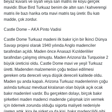
tarafından açıldı. Maden önce Anasazi Kızılderililer
tarafından çalışmış olmuştu. Maden Arizona’da Turquoise 2
büyük üreticisi oldu. Castle Dome mavi ve yeşil Turkuaz
üretti. Madenden malzemenin çoğu tedavi edilmesi
gereken orta dereceli veya düşük dereceli kalitede oldu.
Maden şu anda kapalı. Arizona Turkuaz madenlerinin çoğu
aslında turkuaz mevduat kiralanan olan büyük açık ocak
bakır madenleri vardır. Bu gerçekten dolayı, birçok bakır
şirketleri maden madenci madende çalışmak izin vermek
için ödemek zorunda olduğu sigorta maliyeti nedeniyle
üreten artık. kira ile şirket ya da kişi, bakır madenciliği gibi
onlar bunun bir cep vurduğunda Turquoise mayın denir. Bu
geri 1970 yılında çok aktif bir mayın olduğunu. 1970 yılında
Turkuaz iş Albuquerque olmak, taş bir sürü çok ilginç!
Bizim dükkanında sırıtmak insanlardan Turquoise aldım,
biz otoparklar, araba davlumbaz, araba kendi gövdeleri
dışarı satın kamyon yatak alacağını. Doğal Castle Dome
Turquoise bir sürü aldım. Bu Turkuaz harika Robin’in