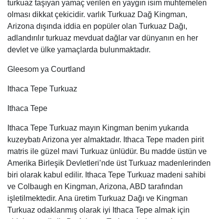
Ithaca Tepe
Ithaca Tepe Turkuaz mayın Kingman benim yukarıda
kuzeybatı Arizona yer almaktadır. Ithaca Tepe maden pirit
matris ile güzel mavi Turkuaz ünlüdür. Bu madde üstün ve
Amerika Birleşik Devletleri’nde üst Turkuaz madenlerinden
biri olarak kabul edilir. Ithaca Tepe Turkuaz madeni sahibi
ve Colbaugh en Kingman, Arizona, ABD tarafından
işletilmektedir. Ana üretim Turkuaz Dağı ve Kingman
Turkuaz odaklanmış olarak iyi Ithaca Tepe almak için
oldukça nadirdir. Bu Arizona Turkuaz bulmaya denemeye
değer. olsun ne zaman iyi Ithaca Tepe çok pahalı!
Firuze Taş Gümüş Yüzük
Kingman Turkuaz
Kuzeybatı Arizona Kingman Turkuaz madeni Kuzey