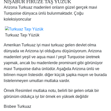
dünyada ve Arizona iyi olduğunu düşünüyorum. Arizona
madenleri yeşil ve aqua mavi / yeşil Turquoise üretmek
yapmak, ancak bu madenlerde prominant gibi görünüyor
mavi Turquoise daha ünlüdür. Aşağıda Arizona ünlü ve
bilinen mayın listesidir. diğer küçük şapka mayın ve burada
listelenmeyen umutları mutlaka vardır.
Örnek Resimleri mutlaka notu, belirli bir gelen ortak bir
görünüm oldukça iyi bir örnek en yüksek değildir
Bisbee Turkuaz
Bisbee turkuaz pazara ilk koymak biriydi çünkü Bisbee,
Arizona, yakın Bisbee mayın “Lavanta Pit”, Amerikan
mayınların daha ünlü biridir. Arizona turkuaz maden Bisbee
bakır madeni (Copper Queen), sitenin ana operasyonun bir
parçasıdır. Bisbee turkuaz onun “çikolata kahverengi”
matrisi için bilinen, ince perdeli veya dendrit,
OTANTİK TAŞ KALİTESİ VE FARKI İLE 925 AYAR