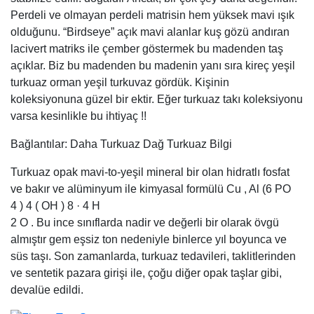
Bağlantılar: Daha Turkuaz Dağ Turkuaz Bilgi
Turkuaz opak mavi-to-yeşil mineral bir olan hidratlı fosfat
ve bakır ve alüminyum ile kimyasal formülü Cu , Al (6 PO
4 ) 4 ( OH ) 8 · 4 H
2 O . Bu ince sınıflarda nadir ve değerli bir olarak övgü
almıştır gem eşsiz ton nedeniyle binlerce yıl boyunca ve
süs taşı. Son zamanlarda, turkuaz tedavileri, taklitlerinden
ve sentetik pazara girişi ile, çoğu diğer opak taşlar gibi,
devalüe edildi.
Firuze Taşı Satış
Madde pek çok isimle bilinir, ama kelime 17. yüzyıla kadar
turkuaz tarihleri ve türetilmiştir olmuştur Fransız maden
birinci Avrupa’ya getirildi çünkü “Türkler” için Turques
Türkiye’de tarihsel olarak madenlerinden, Horasan Eyaleti
of Persia . [2] [3] [4] [5] Plinius callais gibi mineral