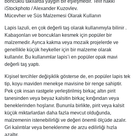
boncuklu takılarda yaygın bir eşleşmedir. Telif hakkı
iStockphoto / Alexander Kuzovlev.
Mücevher ve Süs Malzemesi Olarak Kullanın
Lapis lazuli, en çok değerli taş olarak kullanımıyla bilinir .
Kabaşonları ve boncukları kesmek için popüler bir
malzemedir. Ayrıca kakma veya mozaik projelerde ve
genellikle küçük heykeller için bir malzeme olarak
kullanılır. Bu kullanımlar lapis’i en popüler opak mavi
değerli taş yaptı.
Kişisel tercihler değişiklik gösterse de, en popüler lapis tek
tip, koyu maviden menekşe mavisine bir renge sahiptir.
Pek çok insan rastgele yerleştirilmiş birkaç altın pirit
tanesinden veya beyaz kalsitin birkaç kırığından veya
beneklerinden hoşlanır. Bununla birlikte, pirit veya kalsit
küçük miktarlardan daha fazla mevcut olduğunda,
malzemenin istenebilirliği ve değeri önemli ölçüde azalır.
Gri kalıntılar veya beneklenme de arzu edilirliği hızla
azaltır.