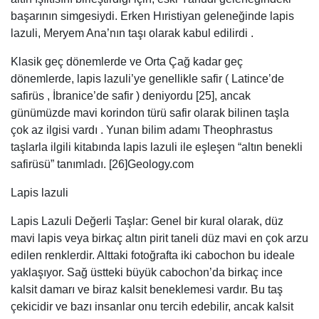
başarının simgesiydi. Erken Hıristiyan geleneğinde lapis
lazuli, Meryem Ana’nın taşı olarak kabul edilirdi .
Klasik geç dönemlerde ve Orta Çağ kadar geç
dönemlerde, lapis lazuli’ye genellikle safir ( Latince’de
safirüs , İbranice’de safir ) deniyordu [25], ancak
günümüzde mavi korindon türü safir olarak bilinen taşla
çok az ilgisi vardı . Yunan bilim adamı Theophrastus
taşlarla ilgili kitabında lapis lazuli ile eşleşen “altın benekli
safirüsü” tanımladı. [26]Geology.com
Lapis lazuli
Lapis Lazuli Değerli Taşlar: Genel bir kural olarak, düz
mavi lapis veya birkaç altın pirit taneli düz mavi en çok arzu
edilen renklerdir. Alttaki fotoğrafta iki cabochon bu ideale
yaklaşıyor. Sağ üstteki büyük cabochon’da birkaç ince
kalsit damarı ve biraz kalsit beneklemesi vardır. Bu taş
çekicidir ve bazı insanlar onu tercih edebilir, ancak kalsit