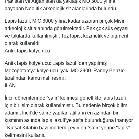
Pakistan ve Afganistan’da yaklaşık MÖ 3000 yılına
dayanan Neolitik arkeolojik sit alanlarında bulundu.
Lapis lazuli, M.Ö.3000 yılına kadar uzanan birçok Mısır
arkeolojik sit alanında görülmektedir. Pek çok süs eşyası
ve takılarda kullanılmıştır. Toz lapis, kozmetik ve pigment
olarak kullanıldı.
Antik lapis kolye ucu
Antik lapis kolye ucu: Lapis lazuli’den yapılmış
Mezopotamya kolye ucu, yak. MÖ 2900. Randy Benzie
tarafından kamu malı resmi .
İLAN
İncil dönemlerinde “safir” kelimesi genellikle lapis lazuli
için bir isim olarak kullanılmıştır. Bu nedenle birçok bilim
adamı , İncil’de safire yapılan atıfların en azından bir
kısmının aslında lapis lazuli’ye atıfta bulunduğuna inanıyor
. Kutsal Kitabın bazı modern çevirileri “safir” yerine “lapis”
kelimesini kullanır.