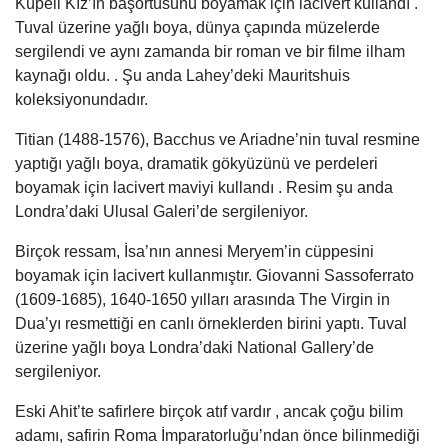
Küpeli Kız’ın başörtüsünü boyamak için lacivert kullandı .
Tuval üzerine yağlı boya, dünya çapında müzelerde
sergilendi ve aynı zamanda bir roman ve bir filme ilham
kaynağı oldu. . Şu anda Lahey’deki Mauritshuis
koleksiyonundadır.
Titian (1488-1576), Bacchus ve Ariadne’nin tuval resmine
yaptığı yağlı boya, dramatik gökyüzünü ve perdeleri
boyamak için lacivert maviyi kullandı . Resim şu anda
Londra’daki Ulusal Galeri’de sergileniyor.
Birçok ressam, İsa’nın annesi Meryem’in cüppesini
boyamak için lacivert kullanmıştır. Giovanni Sassoferrato
(1609-1685), 1640-1650 yılları arasında The Virgin in
Dua’yı resmettiği en canlı örneklerden birini yaptı. Tuval
üzerine yağlı boya Londra’daki National Gallery’de
sergileniyor.
Eski Ahit’te safirlere birçok atıf vardır , ancak çoğu bilim
adamı, safirin Roma İmparatorluğu’ndan önce bilinmediği