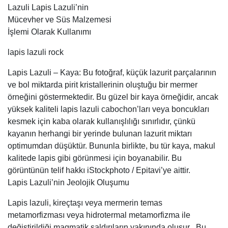
Lazuli Lapis Lazuli’nin
Mücevher ve Süs Malzemesi
İşlemi Olarak Kullanımı
lapis lazuli rock
Lapis Lazuli – Kaya: Bu fotoğraf, küçük lazurit parçalarının
ve bol miktarda pirit kristallerinin oluştuğu bir mermer
örneğini göstermektedir. Bu güzel bir kaya örneğidir, ancak
yüksek kaliteli lapis lazuli cabochon’ları veya boncukları
kesmek için kaba olarak kullanışlılığı sınırlıdır, çünkü
kayanın herhangi bir yerinde bulunan lazurit miktarı
optimumdan düşüktür. Bununla birlikte, bu tür kaya, makul
kalitede lapis gibi görünmesi için boyanabilir. Bu
görüntünün telif hakkı iStockphoto / Epitavi’ye aittir.
Lapis Lazuli’nin Jeolojik Oluşumu
Lapis lazuli, kireçtaşı veya mermerin temas
metamorfizması veya hidrotermal metamorfizma ile
değiştirildiği magmatik saldırıların yakınında oluşur . Bu