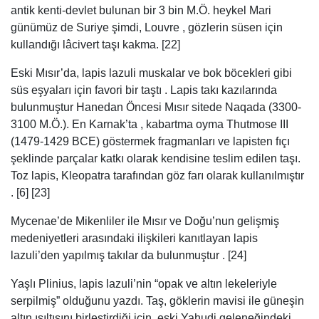
antik kenti-devlet bulunan bir 3 bin M.Ö. heykel Mari
günümüz de Suriye şimdi, Louvre , gözlerin süsen için
kullandığı lâcivert taşı kakma. [22]
Eski Mısır’da, lapis lazuli muskalar ve bok böcekleri gibi
süs eşyaları için favori bir taştı . Lapis takı kazılarında
bulunmuştur Hanedan Öncesi Mısır sitede Naqada (3300-
3100 M.Ö.). En Karnak’ta , kabartma oyma Thutmose III
(1479-1429 BCE) göstermek fragmanları ve lapisten fıçı
şeklinde parçalar katkı olarak kendisine teslim edilen taşı.
Toz lapis, Kleopatra tarafından göz farı olarak kullanılmıştır
. [6] [23]
Mycenae’de Mikenliler ile Mısır ve Doğu’nun gelişmiş
medeniyetleri arasındaki ilişkileri kanıtlayan lapis
lazuli’den yapılmış takılar da bulunmuştur . [24]
Yaşlı Plinius, lapis lazuli’nin “opak ve altın lekeleriyle
serpilmiş” olduğunu yazdı. Taş, göklerin mavisi ile güneşin
altın ışıltısını birleştirdiği için, eski Yahudi geleneğindeki