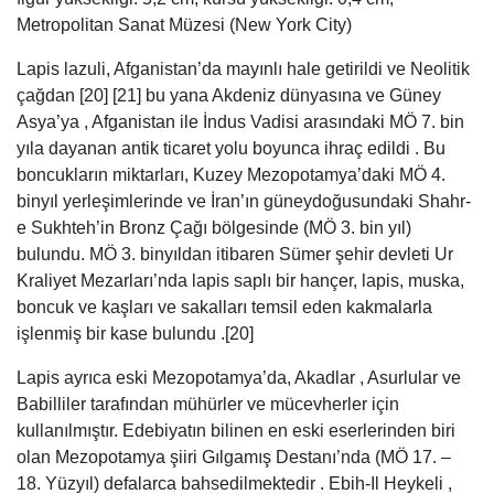
Metropolitan Sanat Müzesi (New York City)
Lapis lazuli, Afganistan’da mayınlı hale getirildi ve Neolitik
çağdan [20] [21] bu yana Akdeniz dünyasına ve Güney
Asya’ya , Afganistan ile İndus Vadisi arasındaki MÖ 7. bin
yıla dayanan antik ticaret yolu boyunca ihraç edildi . Bu
boncukların miktarları, Kuzey Mezopotamya’daki MÖ 4.
binyıl yerleşimlerinde ve İran’ın güneydoğusundaki Shahr-
e Sukhteh’in Bronz Çağı bölgesinde (MÖ 3. bin yıl)
bulundu. MÖ 3. binyıldan itibaren Sümer şehir devleti Ur
Kraliyet Mezarları’nda lapis saplı bir hançer, lapis, muska,
boncuk ve kaşları ve sakalları temsil eden kakmalarla
işlenmiş bir kase bulundu .[20]
Lapis ayrıca eski Mezopotamya’da, Akadlar , Asurlular ve
Babilliler tarafından mühürler ve mücevherler için
kullanılmıştır. Edebiyatın bilinen en eski eserlerinden biri
olan Mezopotamya şiiri Gılgamış Destanı’nda (MÖ 17. –
18. Yüzyıl) defalarca bahsedilmektedir . Ebih-Il Heykeli ,