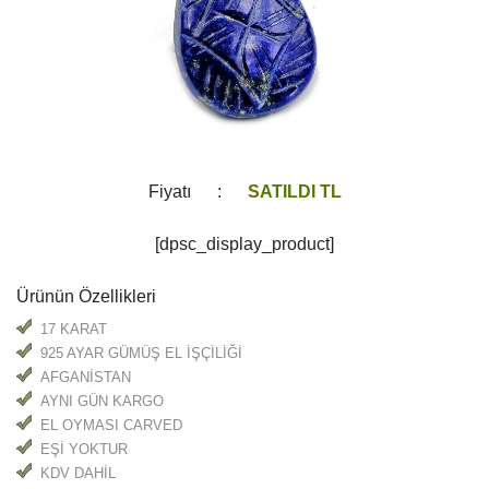
Fiyatı :
SATILDI TL
[dpsc_display_product]
Ürünün Özellikleri
17 KARAT
925 AYAR GÜMÜŞ EL İŞÇİLİĞİ
ÜCRETSİZ
AFGANİSTAN
AYNI GÜN KARGO
EL OYMASI CARVED
EŞİ YOKTUR
KDV DAHİL