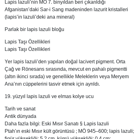
Lapis lazuli’nin MÖ 7. binyıldan beri çıkarıldığı
Afganistan’daki Sar-i Sang madeninden lazurit kristalleri
(lapis’in lazuli’deki ana mineral)
Parlak bir lapis lazuli bloğu
Lapis Taşı Özellikleri
Lapis Taşı Özellikleri
Yer lapis lazuli’den yapılan doğal lacivert pigment. Orta
Çağ ve Rönesans sırasında, mevcut en pahalı pigmentti
(altın ikinci sırada) ve genellikle Meleklerin veya Meryem
Ana’nın cüppelerini tasvir etmek için ayrıldı.
19. yüzyıl lapis lazuli ve elmas kolye ucu
Tarih ve sanat
Antik dünyada
Daha fazla bilgi: Eski Mısır Sanatı § Lapis lazuli
Ptah’ın eski Mısır kült görüntüsü ; MÖ 945–600; lapis lazuli;
figür yüksekliği: 5,2 cm, kürsü yüksekliği: 0,4 cm;