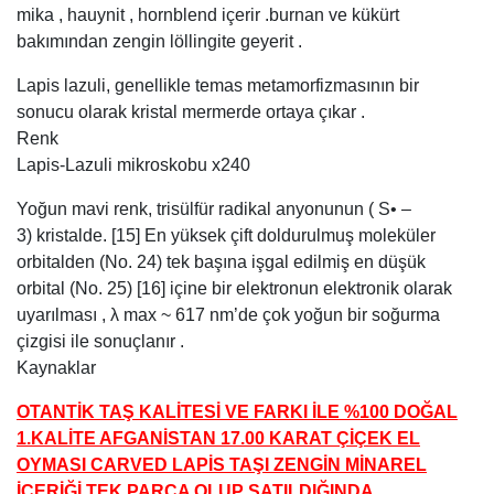
mika , hauynit , hornblend içerir .burnan ve kükürt
bakımından zengin löllingite geyerit .
Lapis lazuli, genellikle temas metamorfizmasının bir
sonucu olarak kristal mermerde ortaya çıkar .
Renk
Lapis-Lazuli mikroskobu x240
Yoğun mavi renk, trisülfür radikal anyonunun ( S• –
3) kristalde. [15] En yüksek çift doldurulmuş moleküler
orbitalden (No. 24) tek başına işgal edilmiş en düşük
orbital (No. 25) [16] içine bir elektronun elektronik olarak
uyarılması , λ max ~ 617 nm’de çok yoğun bir soğurma
çizgisi ile sonuçlanır .
Kaynaklar
OTANTİK TAŞ KALİTESİ VE FARKI İLE %100 DOĞAL
1.KALİTE AFGANİSTAN 17.00 KARAT ÇİÇEK EL
OYMASI CARVED LAPİS TAŞI ZENGİN MİNAREL
İÇERİĞİ TEK PARÇA OLUP SATILDIĞINDA