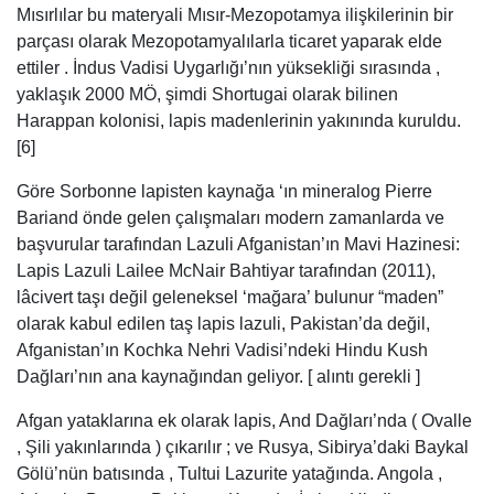
Mısırlılar bu materyali Mısır-Mezopotamya ilişkilerinin bir
parçası olarak Mezopotamyalılarla ticaret yaparak elde
ettiler . İndus Vadisi Uygarlığı’nın yüksekliği sırasında ,
yaklaşık 2000 MÖ, şimdi Shortugai olarak bilinen
Harappan kolonisi, lapis madenlerinin yakınında kuruldu.
[6]
Göre Sorbonne lapisten kaynağa ‘ın mineralog Pierre
Bariand önde gelen çalışmaları modern zamanlarda ve
başvurular tarafından Lazuli Afganistan’ın Mavi Hazinesi:
Lapis Lazuli Lailee McNair Bahtiyar tarafından (2011),
lâcivert taşı değil geleneksel ‘mağara’ bulunur “maden”
olarak kabul edilen taş lapis lazuli, Pakistan’da değil,
Afganistan’ın Kochka Nehri Vadisi’ndeki Hindu Kush
Dağları’nın ana kaynağından geliyor. [ alıntı gerekli ]
Afgan yataklarına ek olarak lapis, And Dağları’nda ( Ovalle
, Şili yakınlarında ) çıkarılır ; ve Rusya, Sibirya’daki Baykal
Gölü’nün batısında , Tultui Lazurite yatağında. Angola ,