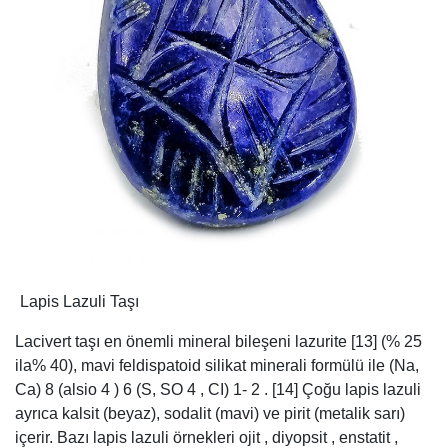
Lapis Lazuli Taşı
Lacivert taşı en önemli mineral bileşeni lazurite [13] (% 25
ila% 40), mavi feldispatoid silikat minerali formülü ile (Na,
Ca) 8 (alsio 4 ) 6 (S, SO 4 , CI) 1- 2 . [14] Çoğu lapis lazuli
ayrıca kalsit (beyaz), sodalit (mavi) ve pirit (metalik sarı)
içerir. Bazı lapis lazuli örnekleri ojit , diyopsit , enstatit ,