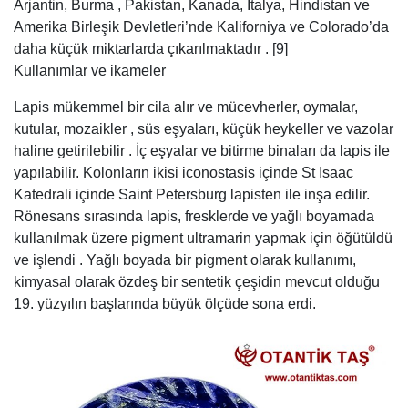
Arjantin, Burma , Pakistan, Kanada, İtalya, Hindistan ve
Amerika Birleşik Devletleri’nde Kaliforniya ve Colorado’da
daha küçük miktarlarda çıkarılmaktadır . [9]
Kullanımlar ve ikameler
Lapis mükemmel bir cila alır ve mücevherler, oymalar,
kutular, mozaikler , süs eşyaları, küçük heykeller ve vazolar
haline getirilebilir . İç eşyalar ve bitirme binaları da lapis ile
yapılabilir. Kolonların ikisi iconostasis içinde St Isaac
Katedrali içinde Saint Petersburg lapisten ile inşa edilir.
Rönesans sırasında lapis, fresklerde ve yağlı boyamada
kullanılmak üzere pigment ultramarin yapmak için öğütüldü
ve işlendi . Yağlı boyada bir pigment olarak kullanımı,
kimyasal olarak özdeş bir sentetik çeşidin mevcut olduğu
19. yüzyılın başlarında büyük ölçüde sona erdi.