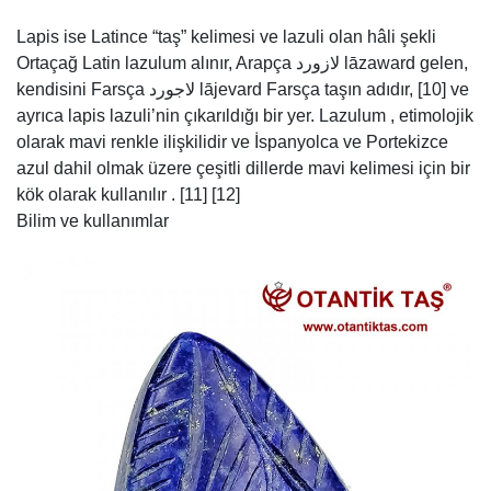
Lapis ise Latince “taş” kelimesi ve lazuli olan hâli şekli
Ortaçağ Latin lazulum alınır, Arapça لازورد lāzaward gelen,
kendisini Farsça لاجورد lājevard Farsça taşın adıdır, [10] ve
ayrıca lapis lazuli’nin çıkarıldığı bir yer. Lazulum , etimolojik
olarak mavi renkle ilişkilidir ve İspanyolca ve Portekizce
azul dahil olmak üzere çeşitli dillerde mavi kelimesi için bir
kök olarak kullanılır . [11] [12]
Bilim ve kullanımlar