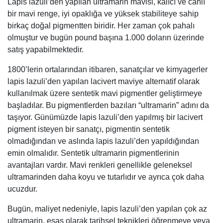
Lapis lazuli’den yapılan ultramarin mavisi, kalıcı ve canlı
bir mavi renge, iyi opaklığa ve yüksek stabiliteye sahip
birkaç doğal pigmentten biridir. Her zaman çok pahalı
olmuştur ve bugün pound başına 1.000 doların üzerinde
satış yapabilmektedir.
1800’lerin ortalarından itibaren, sanatçılar ve kimyagerler
lapis lazuli’den yapılan lacivert maviye alternatif olarak
kullanılmak üzere sentetik mavi pigmentler geliştirmeye
başladılar. Bu pigmentlerden bazıları “ultramarin” adını da
taşıyor. Günümüzde lapis lazuli’den yapılmış bir lacivert
pigment isteyen bir sanatçı, pigmentin sentetik
olmadığından ve aslında lapis lazuli’den yapıldığından
emin olmalıdır. Sentetik ultramarin pigmentlerinin
avantajları vardır. Mavi renkleri genellikle geleneksel
ultramarinden daha koyu ve tutarlıdır ve ayrıca çok daha
ucuzdur.
Bugün, maliyet nedeniyle, lapis lazuli’den yapılan çok az
ultramarin, esas olarak tarihsel teknikleri öğrenmeye veya