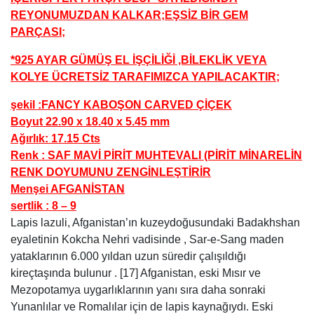
REYONUMUZDAN KALKAR;EŞSİZ BİR GEM
PARÇASI;
*925 AYAR GÜMÜŞ EL İŞÇİLİĞİ ,BİLEKLİK VEYA
KOLYE ÜCRETSİZ TARAFIMIZCA YAPILACAKTIR;
şekil :FANCY KABOŞON CARVED ÇİÇEK
Boyut 22.90 x 18.40 x 5.45 mm
Ağırlık: 17.15 Cts
Renk : SAF MAVİ PİRİT MUHTEVALI (PİRİT MİNARELİN
RENK DOYUMUNU ZENGİNLEŞTİRİR
Menşei AFGANİSTAN
sertlik : 8 – 9
Lapis lazuli, Afganistan’ın kuzeydoğusundaki Badakhshan
eyaletinin Kokcha Nehri vadisinde , Sar-e-Sang maden
yataklarının 6.000 yıldan uzun süredir çalışıldığı
kireçtaşında bulunur . [17] Afganistan, eski Mısır ve
Mezopotamya uygarlıklarının yanı sıra daha sonraki
Yunanlılar ve Romalılar için de lapis kaynağıydı. Eski