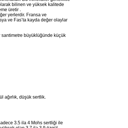
 olarak bilinen ve yüksek kalitede
me üretir .
er yerlerdir. Fransa ve
sya ve Fas’ta kayda değer olaylar
bir santimetre büyüklüğünde küçük
 ağırlık, düşük sertlik.
adece 3.5 ila 4 Mohs sertliği ile
yüksek olan 3,7 ila 3,9 özgül