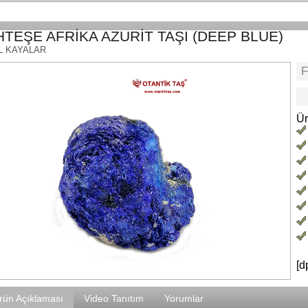
TEŞE AFRİKA AZURİT TAŞI (DEEP BLUE)
L KAYALAR
Ür
[d
rün Açıklaması
Video Tanıtım
Yorumlar