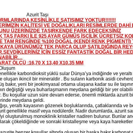
Azurit Taşı
RMLARINDA KESİNLİKLE SATIŞIMIZ YOKTUR!!!!!!!
RİMİZİN KALİTESİ VE DOĞALIKLARI RESİMLERDE DAHİ
NU ÜZERİNİZDE TAŞIRKENDE FARK EDECEKSİNİZ
K TAŞ FARKI İLE 925 AYAR GÜMÜŞ İŞÇİLİK ÜCRETSİZ KO
TE TAM RENGİNDE %100 DOĞAL (KENDİ RENK PİGMENTİ)
 KAYA ÜRÜNÜMÜZ TEK PARÇA OLUP SATILDIĞINDA R
.SEVDİKLERİNİZ İÇİN EŞSİZ FANTASTİK DOĞAL BİR HE
NABİLİR…
ARAT ÖLÇÜ :16,70 X 13,40 X10.35 MM
 Oluşum
enellikle karbondioksit yüklü sular Dünya’ya indiğinde ve yeraltı
e oluşan ikincil bir mineraldir . Bu suların karbonik asidi cevher
 bakır, yeni bir jeokimyasal ortama ulaşana kadar su ile taşınır
nın değiştiği veya buharlaşmanın meydana geldiği bir yer olabili
r. Bu koşullar uzun süre devam ederse, önemli miktarda azurit bir
erinde meydana geldi.
ğışı, yeraltı kayasının gözenek boşluklarında, çatlaklarında ve 
rit genellikle masif veya nodülerdir. Nadir durumlarda, azurit sa
İyi oluşturulmuş monoklinik kristaller nadiren bulunur. Bunlar an
 olarak çökeldiğinde ve sonraki kristalleşme veya kaya hareket
 azurite benzer koşullar altında oluşan bir başka bakır karbonat m