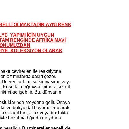
 BELLİ OLMAKTADIR.AYNI RENK
LYE YAPIMI İÇİN UYGUN
 TAM RENGİNDE AFRİKA MAVİ
EYONUMUZDAN
DİYE .KOLEKSİYON OLARAK
 bakır cevherleri ile reaksiyona
den az miktarda bakırı çözer.
. Bu yeni ortam, su kimyasının veya
r. Koşullar doğruysa, mineral azurit
ikimi gelişebilir. Bu, dünyanın
boşluklarında meydana gelir. Ortaya
rkıt ve botryoidal büyümeler olarak
cak azurit bir çatlak veya boşlukta
leriyle bozulmadığında meydana
ineralidir. Bu mineraller genellikle