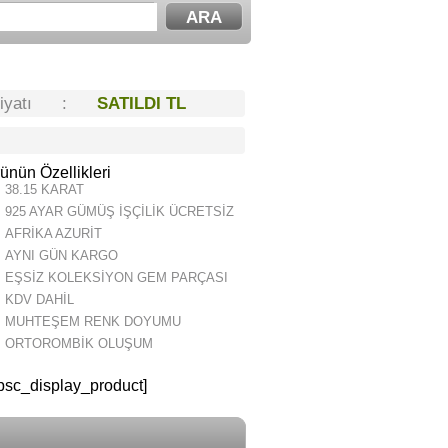
Fiyatı :
SATILDI TL
ünün Özellikleri
38.15 KARAT
925 AYAR GÜMÜŞ İŞÇİLİK ÜCRETSİZ
AFRİKA AZURİT
AYNI GÜN KARGO
EŞSİZ KOLEKSİYON GEM PARÇASI
KDV DAHİL
MUHTEŞEM RENK DOYUMU
ORTOROMBİK OLUŞUM
psc_display_product]