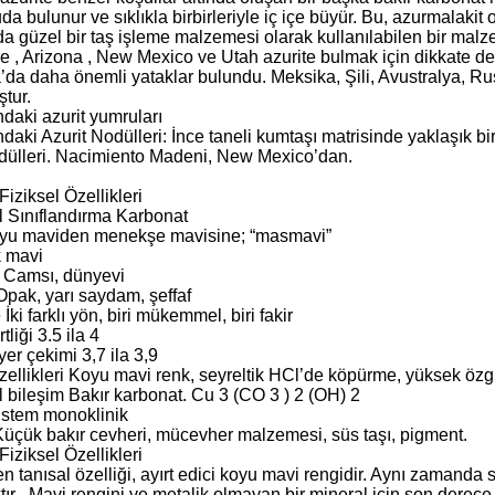
uda bulunur ve sıklıkla birbirleriyle iç içe büyür. Bu, azurmalakit
a güzel bir taş işleme malzemesi olarak kullanılabilen bir malze
e , Arizona , New Mexico ve Utah azurite bulmak için dikkate değ
da daha önemli yataklar bulundu. Meksika, Şili, Avustralya, Ru
tur.
daki azurit yumruları
daki Azurit Nodülleri: İnce taneli kumtaşı matrisinde yaklaşık 
odülleri. Nacimiento Madeni, New Mexico’dan.
 Fiziksel Özellikleri
 Sınıflandırma Karbonat
yu maviden menekşe mavisine; “masmavi”
 mavi
k Camsı, dünyevi
 Opak, yarı saydam, şeffaf
ki farklı yön, biri mükemmel, biri fakir
liği 3.5 ila 4
yer çekimi 3,7 ila 3,9
ellikleri Koyu mavi renk, seyreltik HCl’de köpürme, yüksek özgül
 bileşim Bakır karbonat. Cu 3 (CO 3 ) 2 (OH) 2
Sistem monoklinik
 Küçük bakır cevheri, mücevher malzemesi, süs taşı, pigment.
 Fiziksel Özellikleri
en tanısal özelliği, ayırt edici koyu mavi rengidir. Aynı zamanda s
r . Mavi rengini ve metalik olmayan bir mineral için son derece 