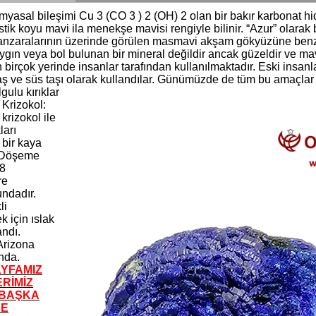
imyasal bileşimi Cu 3 (CO 3 ) 2 (OH) 2 olan bir bakır karbonat hid
stik koyu mavi ila menekşe mavisi rengiyle bilinir. “Azur” olarak 
anzaralarının üzerinde görülen masmavi akşam gökyüzüne benz
ygın veya bol bulunan bir mineral değildir ancak güzeldir ve mavi
birçok yerinde insanlar tarafından kullanılmaktadır. Eski insanl
aş ve süs taşı olarak kullandılar. Günümüzde de tüm bu amaçlar i
lgulu kırıklar
 Krizokol:
 krizokol ile
ları
 bir kaya
. Döşeme
 8
re
ndadır.
li
 için ıslak
andı.
Arizona
nda.
YFAMIZ
ERİMİZ
 BAŞKA
 E