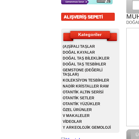
MUH
ALIŞVERİŞ SEPETİ
DOĞA
Kategoriler
(A)ŞİFALI TAŞLAR
DOĞAL KAYALAR
DOĞAL TAŞ BİLEKLİKLER
DOĞAL TAŞ TESBİHLER
GEMSTONE (DEĞERLİ
TAŞLAR)
KOLEKSİYON TESBİHLER
NADİR KRİSTALLER RAW
OTANTİK ALTIN SERİSİ
OTANTİK SETLER
OTANTİK YÜZÜKLER
ÖZEL ÜRÜNLER
V MAKALELER
VİDEOLAR
Y ARKEOLOJİK GEMOLOJİ
Ü