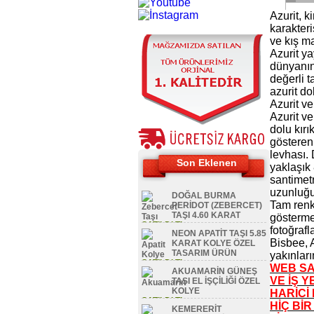
Azurit, k
karakteri
ve kış m
Azurit ya
dünyanın 
değerli t
azurit do
Azurit ve
Azurit ve
dolu kırık
gösteren
levhası
Son Eklenen
yaklaşık
santimet
uzunluğu
DOĞAL BURMA
Tam renk
PERİDOT (ZEBERCET)
TAŞI 4.60 KARAT
göstermek
SATILDI TL
fotoğrafl
NEON APATİT TAŞI 5.85
Bisbee, 
KARAT KOLYE ÖZEL
TASARIM ÜRÜN
yakınları
SATILDI TL
WEB SA
AKUAMARİN GÜNEŞ
VE İŞ Y
TAŞI EL İŞÇİLİĞİ ÖZEL
KOLYE
HARİCİ
SATILDI TL
HİÇ BİR
KEMERERİT