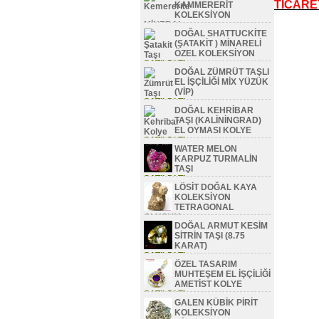
TİCARE
KAMMERERİT
KOLEKSİYON
MİNERAL
DOĞAL SHATTUCKİTE
SATILDI TL
(ŞATAKİT ) MİNARELİ
ÖZEL KOLEKSİYON
SATILDI TL
DOĞAL ZÜMRÜT TAŞLI
EL İŞÇİLİĞİ MİX YÜZÜK
(VİP)
SATILDI TL
DOĞAL KEHRİBAR
TAŞI (KALİNİNGRAD)
EL OYMASI KOLYE
SATILDI TL
WATER MELON
KARPUZ TURMALİN
TAŞI
SATILDI TL
LÖSİT DOĞAL KAYA
KOLEKSİYON
TETRAGONAL
OLUŞUM
DOĞAL ARMUT KESİM
SATILDI TL
SİTRİN TAŞI (8.75
KARAT)
SATILDI TL
ÖZEL TASARIM
MUHTEŞEM EL İŞÇİLİĞİ
AMETİST KOLYE
SATILDI TL
GALEN KÜBİK PİRİT
KOLEKSİYON