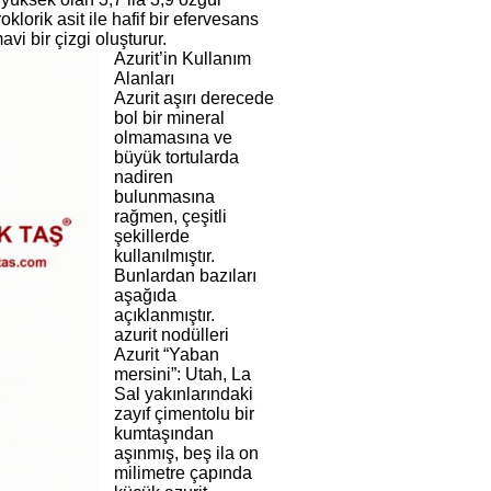
oklorik asit ile hafif bir efervesans
avi bir çizgi oluşturur.
Azurit’in Kullanım
Alanları
Azurit aşırı derecede
bol bir mineral
olmamasına ve
büyük tortularda
nadiren
bulunmasına
rağmen, çeşitli
şekillerde
kullanılmıştır.
Bunlardan bazıları
aşağıda
açıklanmıştır.
azurit nodülleri
Azurit “Yaban
mersini”: Utah, La
Sal yakınlarındaki
zayıf çimentolu bir
kumtaşından
aşınmış, beş ila on
milimetre çapında