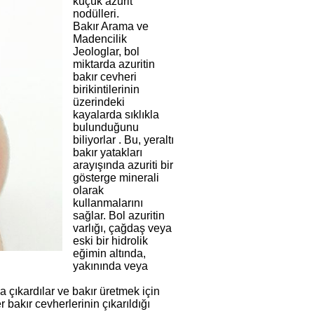
küçük azurit
nodülleri.
Bakır Arama ve
Madencilik
Jeologlar, bol
miktarda azuritin
bakır cevheri
birikintilerinin
üzerindeki
kayalarda sıklıkla
bulunduğunu
biliyorlar . Bu, yeraltı
bakır yatakları
arayışında azuriti bir
gösterge minerali
olarak
kullanmalarını
sağlar. Bol azuritin
varlığı, çağdaş veya
eski bir hidrolik
eğimin altında,
yakınında veya
da çıkardılar ve bakır üretmek için
 bakır cevherlerinin çıkarıldığı