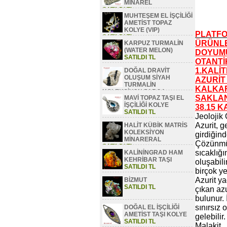
MİNAREL
SATILDI TL
MUHTEŞEM EL İŞÇİLİĞİ
AMETİST TOPAZ
KOLYE (VIP)
PLATFO
SATILDI TL
ÜRÜNLE
KARPUZ TURMALİN
(WATER MELON)
DOYUMU
SATILDI TL
OTANTİ
1.KALİ
DOĞAL DRAVİT
OLUŞUM SİYAH
AZURİT
TURMALİN
KALKAR
KOLEKSİYON PARÇA
SAKLA
MAVİ TOPAZ TAŞI EL
SATILDI TL
İŞÇİLİĞİ KOLYE
38.15 K
SATILDI TL
Jeolojik
Azurit, g
HALİT KÜBİK MATRİS
KOLEKSİYON
girdiğind
MİNARERAL
Çözünmüş
SATILDI TL
sıcaklığı
KALİNİNGRAD HAM
KEHRİBAR TAŞI
oluşabili
SATILDI TL
birçok y
Azurit ya
BİZMUT
SATILDI TL
çıkan azu
bulunur. 
sınırsız
DOĞAL EL İŞÇİLİĞİ
AMETİST TAŞI KOLYE
gelebilir.
SATILDI TL
Malakit ,