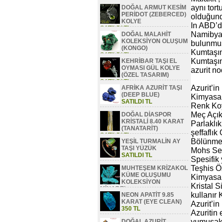
aynı tort
DOĞAL ARMUT KESİM
PERİDOT (ZEBERCED)
olduğund
KOLYE
In ABD’d
SATILDI TL
Namibya’
DOĞAL MALAHİT
KOLEKSİYON OLUŞUM
bulunmuş
(KONGO)
Kumtaşın
SATILDI TL
Kumtaşın
KEHRİBAR TAŞI EL
OYMASI GÜL KOLYE
azurit n
(ÖZEL TASARIM)
SATILDI TL
Azurit’in
AFRİKA AZURİT TAŞI
(DEEP BLUE)
Kimyasal
SATILDI TL
Renk Ko
Meç Açık
DOĞAL DİASPOR
KRİSTALİ 8.40 KARAT
Parlaklı
(TANATARİT)
şeffaflık
SATILDI TL
Bölünme İ
YEŞİL TURMALİN AY
TAŞI YÜZÜK
Mohs Sert
SATILDI TL
Spesifik 
Teşhis Öz
MUHTEŞEM KRİZAKOL
KÜME OLUŞUMU
Kimyasal
KOLEKSİYON
Kristal 
MİNAREL
kullanır
NEON APATİT 9.85
SATILDI TL
KARAT (EYE CLEAN)
Azurit’in
350 TL
Azuritin 
yumuşaktı
DOĞAL AZURİT