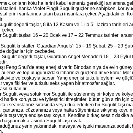
vmek, onların kötü hallerini kabul etmeniz gerektiği anlamına ge
ristalleri, harika Violet Flagil Sugulit güçlerine sahipken, koru
ristallerini yanlarında tutan bazı insanlara çeker. Aşağıdakiler,
r:
gulit değerli taşlar, 8 ila 12 Kasım ve 1 ila 5 Haziran tarihler
 çeker.
 Sugulit taşları 16 – 20 Ocak ve 17 – 22 Temmuz tarihleri aras
 Sugulit kristalleri Guardian Angels’ı 15 – 19 Şubat, 25 – 29 Şu
nde doğanlar için cezbeder.
Sugulit değerli taşlar, Guardian Angel Menadel’i 18 – 23 Eylül 
dir.
aşı Feng Shui’de ateş enerjisi verir. Bir odanın ya da evin güney
ri aileniz ve topluluğunuzdaki itibarınızı güçlendirir ve korur. Mor
 aktivite ve coşkuyla sarsar. Yang enerjisi tutkulu eylemi ve güç
 veya fikirler ve tutkulu seks yapan bir atmosfer sağlar.
sıl kullanılır:
Sugulit veya soluk mor Sugulit ile süslenmiş bir kolye ve kolye 
i harika koruyucu ve iyileştirici titreşimleri bütün gün sizin için ç
falı seanslarınız sırasında veya dua ederken bir Sugulit taşı ma
, çantanıza, cüzdanınıza veya hatta sütyeninize sıkışmış koyu m
akla taşı veya endişe taşı koyun. Kendine birkaç sessiz dakika a
 başparmak arasında Sugulit taşı ovala.
rduğunuz yerin yakınındaki masaya ve işteki masanıza sodalit bir
n.