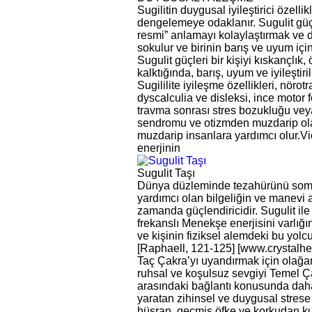
Sugilitin duygusal iyileştirici özel
dengelemeye odaklanır. Sugulit güç
resmi” anlamayı kolaylaştırmak ve d
sokulur ve birinin barış ve uyum içi
Sugulit güçleri bir kişiyi kıskançlı
kalktığında, barış, uyum ve iyileşti
Sugililite iyileşme özellikleri, nörotr
dyscalculia ve disleksi, ince motor fon
travma sonrası stres bozukluğu veya 
sendromu ve otizmden muzdarip olan 
muzdarip insanlara yardımcı olur.Vio
enerjinin
Sugulit Taşı
Dünya düzleminde tezahürünü somutl
yardımcı olan bilgeliğin ve manevi a
zamanda güçlendiricidir. Sugulit i
frekanslı Menekşe enerjisini varlığı
ve kişinin fiziksel alemdeki bu yolcu
[Raphaell, 121-125] [www.crystalhe
Taç Çakra’yı uyandırmak için olağanü
ruhsal ve koşulsuz sevgiyi Temel Çakr
arasındaki bağlantı konusunda daha f
yaratan zihinsel ve duygusal strese 
hüsran, geçmiş öfke ve korkudan kurt