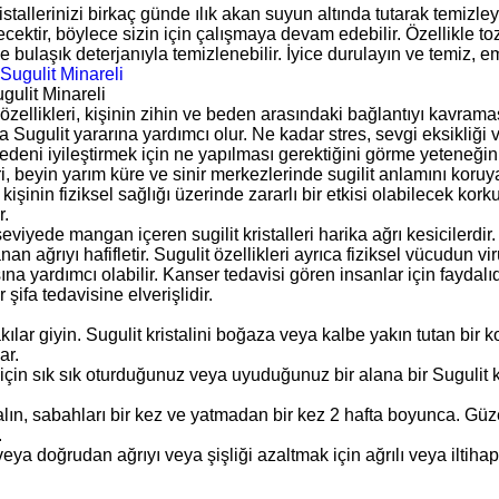
ristallerinizi birkaç günde ılık akan suyun altında tutarak temizley
cektir, böylece sizin için çalışmaya devam edebilir. Özellikle toz
e bulaşık deterjanıyla temizlenebilir. İyice durulayın ve temiz, emi
gulit Minareli
özellikleri, kişinin zihin ve beden arasındaki bağlantıyı kavramas
 Sugulit yararına yardımcı olur. Ne kadar stres, sevgi eksikliği
bedeni iyileştirmek için ne yapılması gerektiğini görme yeteneğini 
ri, beyin yarım küre ve sinir merkezlerinde sugilit anlamını koru
, kişinin fiziksel sağlığı üzerinde zararlı bir etkisi olabilecek kor
r.
viyede mangan içeren sugilit kristalleri harika ağrı kesicilerdir. B
an ağrıyı hafifletir. Sugulit özellikleri ayrıca fiziksel vücudun v
na yardımcı olabilir. Kanser tedavisi gören insanlar için faydalıd
 şifa tedavisine elverişlidir.
kılar giyin. Sugulit kristalini boğaza veya kalbe yakın tutan bir k
ar.
ak için sık sık oturduğunuz veya uyuduğunuz bir alana bir Sugulit 
alın, sabahları bir kez ve yatmadan bir kez 2 hafta boyunca. Güze
.
veya doğrudan ağrıyı veya şişliği azaltmak için ağrılı veya iltihap