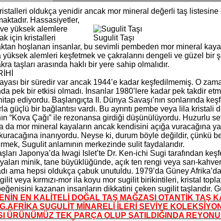
ristalleri oldukça yenidir ancak mor mineral değerli taş listesi
aktadır. Hassasiyetler,
r ve yüksek alemlere
 için kristalleri
Sugulit Taşı
ktan hoşlanan insanlar, bu sevimli pembeden mor mineral kayaya
a yüksek alemleri keşfetmek ve çakralarını dengeli ve güzel bir
akra taşları arasında haklı bir yere sahip olmalıdır.
RİHİ
ayası bir süredir var ancak 1944’e kadar keşfedilmemiş. O zaman b
a pek bir etkisi olmadı. İnsanlar 1980’lere kadar pek takdir etme
itap ediyordu. Başlangıçta II. Dünya Savaşı’nın sonlarında keşfe
a güçlü bir bağlantısı vardı. Bu ayrıntı pembe veya lila kristali d
nın “Kova Çağı” ile rezonansa girdiği düşünülüyordu. Huzurlu se
 da mor mineral kayaların ancak kendisini açığa vuracağına ya da
kuracağına inanıyordu. Neyse ki, durum böyle değildir, çünkü bede
irmek, Sugulit anlamının merkezinde sulit faydalarıdır.
aşları Japonya’da Iwagi Islet’te Dr. Ken-ichi Sugi tarafından keşf
ayaları minik, tane büyüklüğünde, açık ten rengi veya sarı-kahvere
adı ama hepsi oldukça çabuk unutuldu. 1979’da Güney Afrika’da
gilit veya kırmızı-mor ila koyu mor sugilit birikintileri, kristal top
beğenisini kazanan insanların dikkatini çeken sugilit taşlarıdır. Gü
ENİN EN KALİTELİ DOĞAL TAŞ MAĞZASI OTANTİK TAŞ KA
G.AFRİKA SUGULİT MİNARELİ İLERİ SEVİYE KOLEKSİY
I ÜRÜNÜMÜZ TEK PARÇA OLUP SATILDIĞINDA REYON