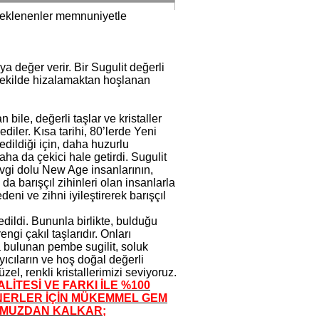
ne eklenenler memnuniyetle
 değer verir. Bir Sugulit değerli
 şekilde hizalamaktan hoşlanan
ile, değerli taşlar ve kristaller
diler. Kısa tarihi, 80’lerde Yeni
dildiği için, daha huzurlu
aha da çekici hale getirdi. Sugulit
vgi dolu New Age insanlarının,
 barışçıl zihinleri olan insanlarla
ni ve zihni iyileştirerek barışçıl
edildi. Bununla birlikte, bulduğu
ngi çakıl taşlarıdır. Onları
 bulunan pembe sugilit, soluk
layıcıların ve hoş doğal değerli
zel, renkli kristallerimizi seviyoruz.
LİTESİ VE FARKI İLE %100
ONERLER İÇİN MÜKEMMEL GEM
UMUZDAN KALKAR;