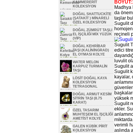
BOYUT:1
KAMMERERİT
KOLEKSİYON
Madhya P
MİNERAL
da önemli
DOĞAL SHATTUCKİTE
SATILDI TL
taşlar bu
(ŞATAKİT ) MİNARELİ
ÖZEL KOLEKSİYON
Sugulit d
SATILDI TL
homojen 
DOĞAL ZÜMRÜT TAŞLI
reçineli p
EL İŞÇİLİĞİ MİX YÜZÜK
(VİP)
SATILDI TL
Sugulit T
DOĞAL KEHRİBAR
edici tit
TAŞI (KALİNİNGRAD)
EL OYMASI KOLYE
dayandığı
SATILDI TL
luvulit o
WATER MELON
Sugulit 
KARPUZ TURMALİN
TAŞI
Sugulit 
SATILDI TL
kayalar, 
LÖSİT DOĞAL KAYA
anlamının
KOLEKSİYON
TETRAGONAL
güvenleri
OLUŞUM
başkalar
DOĞAL ARMUT KESİM
SATILDI TL
yüksek m
SİTRİN TAŞI (8.75
KARAT)
Sugulit r
SATILDI TL
ekler. Su
ÖZEL TASARIM
anlamınd
MUHTEŞEM EL İŞÇİLİĞİ
AMETİST KOLYE
miktarda 
SATILDI TL
verimli h
GALEN KÜBİK PİRİT
aslında a
KOLEKSİYON