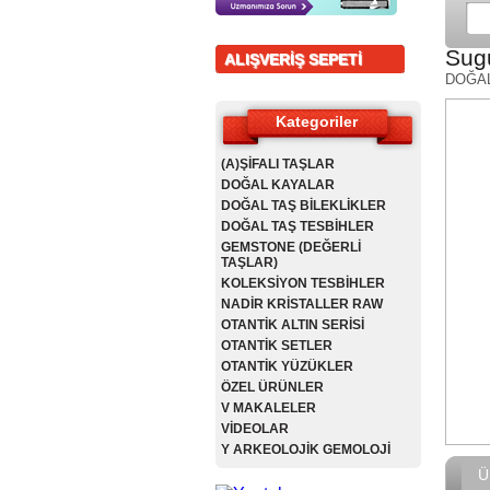
Sugu
ALIŞVERİŞ SEPETİ
DOĞA
Kategoriler
(A)ŞİFALI TAŞLAR
DOĞAL KAYALAR
DOĞAL TAŞ BİLEKLİKLER
DOĞAL TAŞ TESBİHLER
GEMSTONE (DEĞERLİ
TAŞLAR)
KOLEKSİYON TESBİHLER
NADİR KRİSTALLER RAW
OTANTİK ALTIN SERİSİ
OTANTİK SETLER
OTANTİK YÜZÜKLER
ÖZEL ÜRÜNLER
V MAKALELER
VİDEOLAR
Y ARKEOLOJİK GEMOLOJİ
Ü