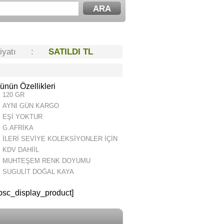
Fiyatı :
SATILDI TL
ünün Özellikleri
120 GR
AYNI GÜN KARGO
EŞİ YOKTUR
G.AFRİKA
İLERİ SEVİYE KOLEKSİYONLER İÇİN
KDV DAHİİL
MUHTEŞEM RENK DOYUMU
SUGULİT DOĞAL KAYA
psc_display_product]