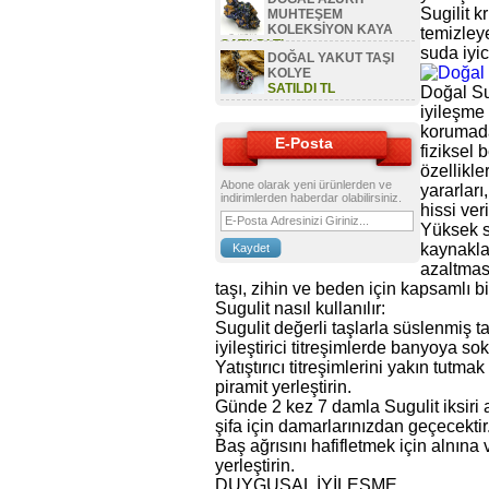
Sugilit k
MUHTEŞEM
KOLEKSİYON KAYA
temizleye
SATILDI TL
suda iyic
DOĞAL YAKUT TAŞI
KOLYE
SATILDI TL
Doğal Su
iyileşme 
korumada
E-Posta
fiziksel 
özellikle
Abone olarak yeni ürünlerden ve
yararları
indirimlerden haberdar olabilirsiniz.
hissi veri
Yüksek se
kaynaklan
azaltması
taşı, zihin ve beden için kapsamlı bir
Sugulit nasıl kullanılır:
Sugulit değerli taşlarla süslenmiş ta
iyileştirici titreşimlerde banyoya sok
Yatıştırıcı titreşimlerini yakın tutm
piramit yerleştirin.
Günde 2 kez 7 damla Sugulit iksiri 
şifa için damarlarınızdan geçecektir
Baş ağrısını hafifletmek için alnına 
yerleştirin.
DUYGUSAL İYİLEŞME