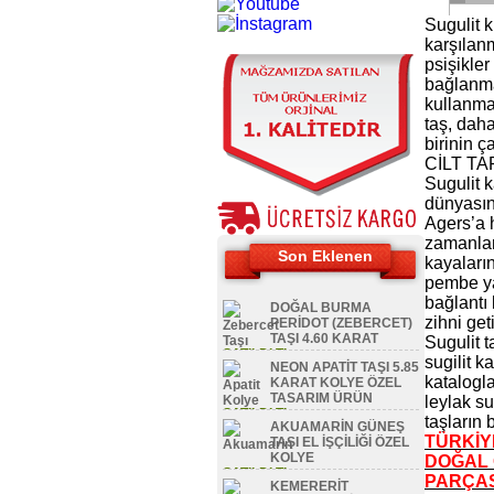
Sugulit k
karşılanm
psişikle
bağlanmak
kullanma
taş, dah
birinin ç
CİLT TA
Sugulit k
dünyasınd
Agers’a h
zamanlarl
Son Eklenen
kayaları
pembe ya
bağlantı 
DOĞAL BURMA
zihni get
PERİDOT (ZEBERCET)
TAŞI 4.60 KARAT
Sugulit t
SATILDI TL
sugilit k
NEON APATİT TAŞI 5.85
katalogl
KARAT KOLYE ÖZEL
TASARIM ÜRÜN
leylak su
SATILDI TL
taşların 
AKUAMARİN GÜNEŞ
TÜRKİY
TAŞI EL İŞÇİLİĞİ ÖZEL
KOLYE
DOĞAL 
SATILDI TL
PARÇAS
KEMERERİT