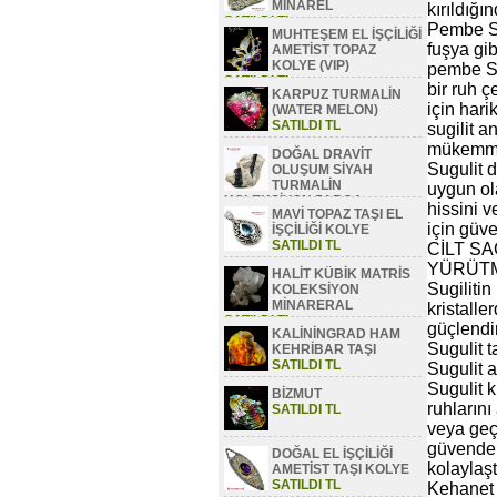
MİNAREL
kırıldığ
SATILDI TL
Pembe Sug
MUHTEŞEM EL İŞÇİLİĞİ
fuşya gib
AMETİST TOPAZ
KOLYE (VIP)
pembe Sug
SATILDI TL
bir ruh ç
KARPUZ TURMALİN
için hari
(WATER MELON)
SATILDI TL
sugilit 
mükemme
DOĞAL DRAVİT
Sugulit d
OLUŞUM SİYAH
TURMALİN
uygun ola
KOLEKSİYON PARÇA
hissini v
MAVİ TOPAZ TAŞI EL
SATILDI TL
için güve
İŞÇİLİĞİ KOLYE
SATILDI TL
CİLT SA
YÜRÜTM
HALİT KÜBİK MATRİS
Sugilitin
KOLEKSİYON
MİNARERAL
kristalle
SATILDI TL
güçlendir
KALİNİNGRAD HAM
Sugulit t
KEHRİBAR TAŞI
SATILDI TL
Sugulit a
Sugulit kr
BİZMUT
ruhlarını
SATILDI TL
veya geçm
güvende 
DOĞAL EL İŞÇİLİĞİ
kolaylaşt
AMETİST TAŞI KOLYE
SATILDI TL
Kehanet 