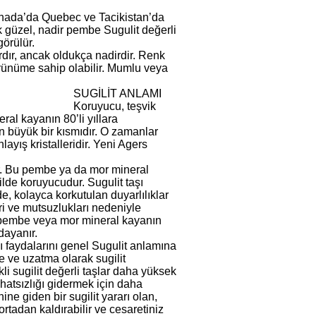
anada’da Quebec ve Tacikistan’da
k güzel, nadir pembe Sugulit değerli
görülür.
ardır, ancak oldukça nadirdir. Renk
rünüme sahip olabilir. Mumlu veya
SUGİLİT ANLAMI
Koruyucu, teşvik
al kayanın 80’li yıllara
ın büyük bir kısmıdır. O zamanlar
layış kristalleridir. Yeni Agers
ir. Bu pembe ya da mor mineral
ilde koruyucudur. Sugulit taşı
e, kolayca korkutulan duyarlılıklar
eri ve mutsuzlukları nedeniyle
u pembe veya mor mineral kayanın
dayanır.
aşı faydalarını genel Sugulit anlamına
de ve uzatma olarak sugilit
i sugilit değerli taşlar daha yüksek
ahatsızlığı gidermek için daha
nine giden bir sugilit yararı olan,
rtadan kaldırabilir ve cesaretiniz