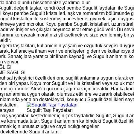
ında daha olumlu hissetmenize yardımcı olur.
ulit değerli taşlar, kendi özel pembe Sugulit faydaları ile Sugul
i koyu pembe Sugulit kristalleri, aşk ve romantizm bölümünde güç
ulit kristalleri ile süslenmiş mücevherler giymek, aşırı duygusal
ekmeye yardımcı olur. Koyu pembe Sugulit kristalleri, uzun süreli
kadır ve inişler ve çıkışlar boyunca ısrar etme gücü verir. Bu sevi
anlamını koruyarak moralinizi yükseltmek ve size yenilenmiş bir 
ldir.
eğerli taş takıları, kullanıcının yaşam ve özgürlük sevgisi duyg
rak, kullanıcıya ilham verir ve endişeleri giderir ve kullanıcıya
erir. Sanatçılara yaratıcı bir ilham kaynağı ve Sugulit anlamını k
n veriyor.
ĞLIĞI
E SAĞLIĞI
 ruhsal iyileştirici özellikleri onu sugilit anlamına uygun olarak e
rden biri yapar. Koyu mor Sugulit ve lila kristalleri veya soluk mo
me için Violet Alev’in gücünü çağırmak için idealdir. Harika koruyu
aşı anlamına uygun olarak, olumsuz etkilere ve zararlı olabilecek
nlamında yer alan destekleyici, koruyucu Sugulit özellikleri say
istalleri,
 arayan
Sugulit Taşı Faydaları
iş yaşamları keşfedenler için çok faydalıdır. Sugulit, Sugulit an
ve korumada tutar. Sugulit anlamının kalbindeki Sugulit özellikl
ırmak için umutsuzluğu ve caydırıcılığı engeller.
devletlerinde Sugulit anlamı: