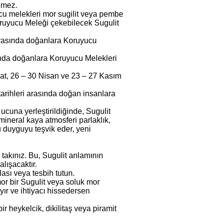
lmez.
yucu melekleri mor sugilit veya pembe
 Koruyucu Meleği çekebilecek Sugulit
i arasında doğanlara Koruyucu
ında doğanlara Koruyucu Melekleri
bat, 26 – 30 Nisan ve 23 – 27 Kasım
tarihleri arasında doğan insanlara
 ucuna yerleştirildiğinde, Sugulit
 mineral kaya atmosferi parlaklık,
lü duyguyu teşvik eder, yeni
takınız. Bu, Sugulit anlamının
alışacaktır.
lası veya tesbih tutun.
or bir Sugulit veya soluk mor
yır ve ihtiyacı hissedersen
 heykelcik, dikilitaş veya piramit