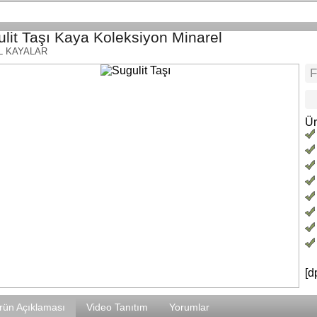
lit Taşı Kaya Koleksiyon Minarel
L KAYALAR
Ür
[d
rün Açıklaması
Video Tanıtım
Yorumlar