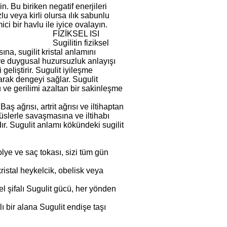
in. Bu biriken negatif enerjileri
lu veya kirli olursa ılık sabunlu
ci bir havlu ile iyice ovalayın.
FİZİKSEL ISI
Sugilitin fiziksel
ına, sugilit kristal anlamını
 ve duygusal huzursuzluk anlayışı
geliştirir. Sugulit iyileşme
yarak dengeyi sağlar. Sugulit
ku ve gerilimi azaltan bir sakinleşme
aş ağrısı, artrit ağrısı ve iltihaptan
irüslerle savaşmasına ve iltihabı
ır. Sugulit anlamı kökündeki sugilit
olye ve saç tokası, sizi tüm gün
kristal heykelcik, obelisk veya
l şifalı Sugulit gücü, her yönden
lı bir alana Sugulit endişe taşı