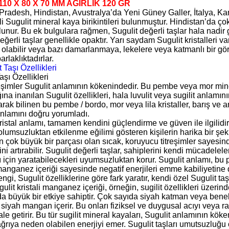
10 X 80 X 70 MM AĞIRLIK 120 GR
radesh, Hindistan, Avustralya’da Yeni Güney Galler, İtalya, K
 Sugulit mineral kaya birikintileri bulunmuştur. Hindistan’da ço
lunur. Bu ek bulgulara rağmen, Sugulit değerli taşlar hala nadir 
eğerli taşlar genellikle opaktır. Yarı saydam Sugulit kristalleri v
olabilir veya bazı damarlanmaya, lekelere veya katmanlı bir gö
arlaklıktadırlar.
aşı Özellikleri
reşimler Sugulit anlamının kökenindedir. Bu pembe veya mor miner
na inanılan Sugulit özellikleri, hala luvulit veya sugilit anlamın
larak bilinen bu pembe / bordo, mor veya lila kristaller, barış ve an
anlamını doğru yorumladı.
kristal anlamı, tamamen kendini güçlendirme ve güven ile ilgilid
olumsuzluktan etkilenme eğilimi gösteren kişilerin harika bir şek
 çok büyük bir parçası olan sıcak, koruyucu titreşimler sayesind
ni artırabilir. Sugulit değerli taşlar, sahiplerini kendi mücadelel
ı için yaratabilecekleri uyumsuzluktan korur. Sugulit anlamı, b
anganez içeriği sayesinde negatif enerjileri emme kabiliyetine 
engi, Sugulit özelliklerine göre fark yaratır, kendi özel Sugulit t
gulit kristali manganez içeriği, örneğin, sugilit özellikleri üzerin
a büyük bir etkiye sahiptir. Çok sayıda siyah katman veya benekl
siyah mangan içerir. Bu onları fiziksel ve duygusal acıyı veya r
ale getirir. Bu tür sugilit mineral kayaları, Sugulit anlamının köke
ğrıya neden olabilen enerjiyi emer. Sugulit taşları umutsuzluğu o