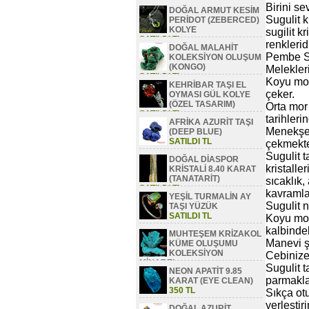
Birini se
DOĞAL ARMUT KESİM
Sugulit k
PERİDOT (ZEBERCED)
KOLYE
sugilit k
SATILDI TL
renkleridi
DOĞAL MALAHİT
Pembe Su
KOLEKSİYON OLUŞUM
(KONGO)
Melekleri
SATILDI TL
Koyu mor
KEHRİBAR TAŞI EL
çeker.
OYMASI GÜL KOLYE
(ÖZEL TASARIM)
Orta mor
SATILDI TL
tarihleri
AFRİKA AZURİT TAŞI
Menekşe 
(DEEP BLUE)
SATILDI TL
çekmekte
Sugulit t
DOĞAL DİASPOR
kristalle
KRİSTALİ 8.40 KARAT
(TANATARİT)
sıcaklık,
SATILDI TL
kavramlar
YEŞİL TURMALİN AY
Sugulit na
TAŞI YÜZÜK
SATILDI TL
Koyu mor 
kalbindek
MUHTEŞEM KRİZAKOL
Manevi şi
KÜME OLUŞUMU
KOLEKSİYON
Cebinize
MİNAREL
Sugulit t
NEON APATİT 9.85
SATILDI TL
parmakla
KARAT (EYE CLEAN)
350 TL
Sıkça otu
yerleştiri
DOĞAL AZURİT