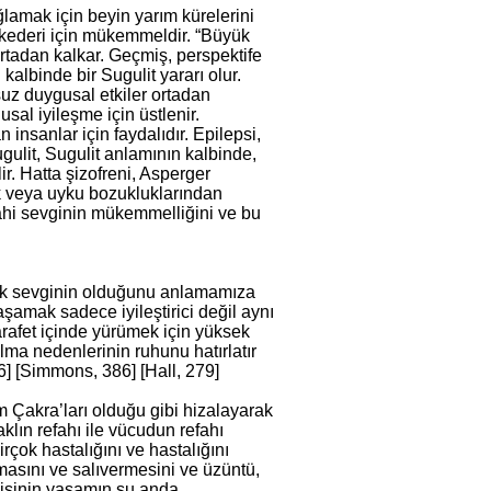
ğlamak için beyin yarım kürelerini
 kederi için mükemmeldir. “Büyük
rtadan kalkar. Geçmiş, perspektife
kalbinde bir Sugulit yararı olur.
suz duygusal etkiler ortadan
sal iyileşme için üstlenir.
an insanlar için faydalıdır. Epilepsi,
 Sugulit, Sugulit anlamının kalbinde,
r. Hatta şizofreni, Asperger
uk veya uyku bozukluklarından
İlahi sevginin mükemmelliğini ve bu
sek sevginin olduğunu anlamamıza
aşamak sadece iyileştirici değil aynı
rafet içinde yürümek için yüksek
olma nedenlerinin ruhunu hatırlatır
26] [Simmons, 386] [Hall, 279]
üm Çakra’ları olduğu gibi hizalayarak
aklın refahı ile vücudun refahı
rçok hastalığını ve hastalığını
ımasını ve salıvermesini ve üzüntü,
 kişinin yaşamın şu anda