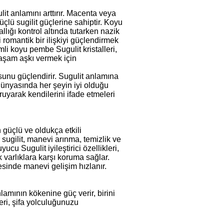
it anlamını arttırır. Macenta veya
lü sugilit güçlerine sahiptir. Koyu
lığı kontrol altında tutarken nazik
 romantik bir ilişkiyi güçlendirmek
mli koyu pembe Sugulit kristalleri,
yaşam aşkı vermek için
usunu güçlendirir. Sugulit anlamına
 dünyasında her şeyin iyi olduğu
oruyarak kendilerini ifade etmeleri
n güçlü ve oldukça etkili
r sugilit, manevi arınma, temizlik ve
cu Sugulit iyileştirici özellikleri,
 varlıklara karşı koruma sağlar.
esinde manevi gelişim hızlanır.
lamının kökenine güç verir, birini
eri, şifa yolculuğunuzu