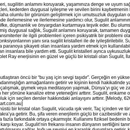
likleri, sugilitin anlamını koruyarak, yaşamınıza denge ve uyum sa
leri, kederden duygusal iyileşme ve sevilen birini kaybetmenin
aha olumlu bir görünüm geliştirmek için umutsuzluk duyguları o
nde ilerlemesine ve ilerlemesine yardımcı olur, Sugulit anlamının 
k, öfke, düşmanlık ve önyargıdan kurtarmaya teşvik eder. Bu olum
rilmiş duygusal sağlık, Sugulit anlamını koruyarak, tamamen duygu
ansmiterler ile ilgili problemleri içeren psikiyatrik bir problemi ol
ksiyonlarının yanı sıra sugilit kristalleri ile de iyileştirilebilir.
paranoya şikayeti olan insanlara yardım etmek için kullanılabili
insanlara bile yardım etti. Sugulit kristalleri ayrıca uykusuzl
let Ray enerjisinin en güzel ve güçlü bir kristali olan Sugulit, 
aştıran öncü bir “bu yaş için sevgi taşıdır”. Gerçeğin en yük
danmışlığın armağanlarını getirir ve kişinin kendi hakikatinde y
le çalışmak, giymek veya meditasyon yapmak, Dünya’yı güç ve za
n her yönüne kanalize etme yeteneğini arttırır. Sugulit, enkarne 
luk için seçilen dersler hakkındaki anlayışını arttırır. [Melody, 6
art.com.au]
stü bir kristal olan Sugulit, vücuda ışık verir, Taç içinden ve t
a’ya getirir. Bu, şifa veren enerjilerin güçlü bir cazibesidir ve 
azla farkındalık ortaya çıkarmıştır. Kullanımı fiziksel bedenin bi
karşı koyar. Sugulit’nin frekansı insanın dünyanın sertliğini tan
ulmasını sağlar. Işığı ve sevgiyi en karanlık durumlara getirir,