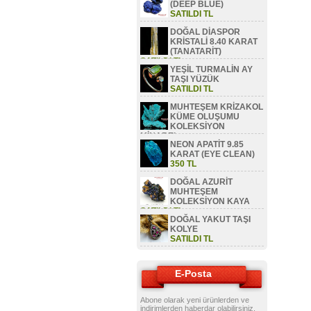
(DEEP BLUE)
SATILDI TL
DOĞAL DİASPOR
KRİSTALİ 8.40 KARAT
(TANATARİT)
SATILDI TL
YEŞİL TURMALİN AY
TAŞI YÜZÜK
SATILDI TL
MUHTEŞEM KRİZAKOL
KÜME OLUŞUMU
KOLEKSİYON
MİNAREL
NEON APATİT 9.85
SATILDI TL
KARAT (EYE CLEAN)
350 TL
DOĞAL AZURİT
MUHTEŞEM
KOLEKSİYON KAYA
SATILDI TL
DOĞAL YAKUT TAŞI
KOLYE
SATILDI TL
E-Posta
Abone olarak yeni ürünlerden ve
indirimlerden haberdar olabilirsiniz.