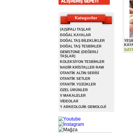
ALIŞVERİŞ SEPETİ
Kategoriler
(A)ŞİFALI TAŞLAR
DOĞAL KAYALAR
DOĞAL TAŞ BİLEKLİKLER
YEŞİ
KAY
DOĞAL TAŞ TESBİHLER
SAT
GEMSTONE (DEĞERLİ
TAŞLAR)
KOLEKSİYON TESBİHLER
NADİR KRİSTALLER RAW
OTANTİK ALTIN SERİSİ
OTANTİK SETLER
OTANTİK YÜZÜKLER
ÖZEL ÜRÜNLER
V MAKALELER
VİDEOLAR
Y ARKEOLOJİK GEMOLOJİ