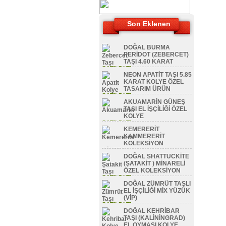
Son Eklenen
DOĞAL BURMA
PERİDOT (ZEBERCET)
TAŞI 4.60 KARAT
SATILDI TL
NEON APATİT TAŞI 5.85
KARAT KOLYE ÖZEL
TASARIM ÜRÜN
SATILDI TL
AKUAMARİN GÜNEŞ
TAŞI EL İŞÇİLİĞİ ÖZEL
KOLYE
SATILDI TL
KEMERERİT
KAMMERERİT
KOLEKSİYON
MİNERAL
DOĞAL SHATTUCKİTE
SATILDI TL
(ŞATAKİT ) MİNARELİ
ÖZEL KOLEKSİYON
SATILDI TL
DOĞAL ZÜMRÜT TAŞLI
EL İŞÇİLİĞİ MİX YÜZÜK
(VİP)
SATILDI TL
DOĞAL KEHRİBAR
TAŞI (KALİNİNGRAD)
EL OYMASI KOLYE