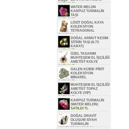
SATILDI TL
WATER MELON
KARPUZ TURMALİN
TAŞI
SATILDI TL
LÖSİT DOĞAL KAYA
KOLEKSİYON
TETRAGONAL
OLUŞUM
DOĞAL ARMUT KESİM
SATILDI TL
SİTRİN TAŞI (8.75
KARAT)
SATILDI TL
ÖZEL TASARIM
MUHTEŞEM EL İŞÇİLİĞİ
AMETİST KOLYE
SATILDI TL
GALEN KÜBİK PİRİT
KOLEKSİYON
MİNAREL
SATILDI TL
MUHTEŞEM EL İŞÇİLİĞİ
AMETİST TOPAZ
KOLYE (VIP)
SATILDI TL
KARPUZ TURMALİN
(WATER MELON)
SATILDI TL
DOĞAL DRAVİT
OLUŞUM SİYAH
TURMALİN
KOLEKSİYON PARÇA