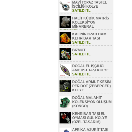
MAVİ TOPAZ TAŞI EL
SATILDI TL
İŞÇİLİĞİ KOLYE
SATILDI TL
HALİT KÜBİK MATRİS
KOLEKSİYON
MİNARERAL
SATILDI TL
KALİNİNGRAD HAM
KEHRİBAR TAŞI
SATILDI TL
BİZMUT
SATILDI TL
DOĞAL EL İŞÇİLİĞİ
AMETİST TAŞI KOLYE
SATILDI TL
DOĞAL ARMUT KESİM
PERİDOT (ZEBERCED)
KOLYE
SATILDI TL
DOĞAL MALAHİT
KOLEKSİYON OLUŞUM
(KONGO)
SATILDI TL
KEHRİBAR TAŞI EL
OYMASI GÜL KOLYE
(ÖZEL TASARIM)
SATILDI TL
AFRİKA AZURİT TAŞI