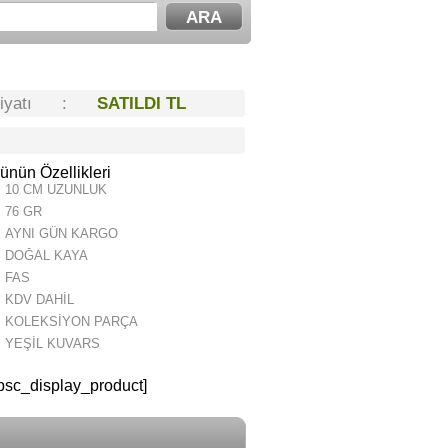
Fiyatı :
SATILDI TL
ünün Özellikleri
10 CM UZUNLUK
76 GR
AYNI GÜN KARGO
DOĞAL KAYA
FAS
KDV DAHİL
KOLEKSİYON PARÇA
YEŞİL KUVARS
psc_display_product]