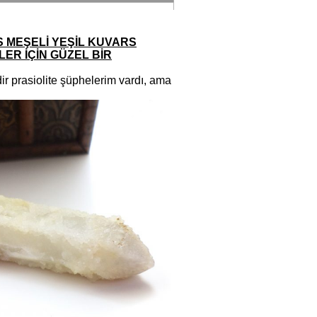
S MEŞELİ YEŞİL KUVARS
ER İÇİN GÜZEL BİR
dir prasiolite şüphelerim vardı, ama