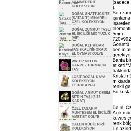
(sadece 
KAMMERERİT
KOLEKSİYON
).
MİNERAL
Son zam
DOĞAL SHATTUCKİTE
SATILDI TL
ışınlama
(ŞATAKİT ) MİNARELİ
ÖZEL KOLEKSİYON
işaretlen
SATILDI TL
elementle
DOĞAL ZÜMRÜT TAŞLI
5mm
EL İŞÇİLİĞİ MİX YÜZÜK
(VİP)
720×992
SATILDI TL
Görüntü B
DOĞAL KEHRİBAR
benim ald
TAŞI (KALİNİNGRAD)
EL OYMASI KOLYE
gerekiyo
SATILDI TL
Bahia bi
WATER MELON
etiketi 
KARPUZ TURMALİN
TAŞI
hakkında
SATILDI TL
Kristal 
LÖSİT DOĞAL KAYA
miktarda 
KOLEKSİYON
TETRAGONAL
renkli ge
OLUŞUM
Bu krista
DOĞAL ARMUT KESİM
SATILDI TL
SİTRİN TAŞI (8.75
KARAT)
SATILDI TL
Belirli Öz
ÖZEL TASARIM
Açık müc
MUHTEŞEM EL İŞÇİLİĞİ
AMETİST KOLYE
kuvars çe
SATILDI TL
renk bölg
GALEN KÜBİK PİRİT
En azınd
KOLEKSİYON