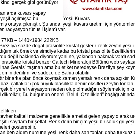
ikinci gerçek gibi görünüyor
anlarda kuvars yapay
 yeşil açılmışsa bu
Yeşil Kuvars
miş ortaya çıkmıştır. Şu anda, yeşil kuvars üretimi için yöntemle
r, radyasyon tür, ısıl işlem) var.
 77KB – 1440×1984 222KB
rezilya sözde doğal prasiolite kristal gösterir. renk zeytin yeşili
ığım tek örnek ve şimdiye kadar bu kristal prasiolite özellikleri
rdu değil hakkında diyorum yani ne, yakından bakmak vardı sade
r prasiolite kristal benzer Caltech Mineraloji Bölümü web sayfas
“Minas Gerais” taşınan ama bu etiket neredeyse Brezilya şey ko
 emin değilim, ve sadece de Bahia olabilir.
nötr bir arka plan önce koymak zaman yamalı renk daha açıktır. 
bazı çatlaklar (çok büyük olasılıkla demir oksitler) zeytin tonla
rçek bir yerel varyasyon neden olup olmadığını söylemek için kri
l dikroiktir; Bu bulgunun önemi “Belirli Özellikleri” başlığı altında 
ellikleri
evher kaliteli malzeme genellikle ametist gelen yapay olarak ür
şitli saydam bir şeffaf. Renk derin bir çim yeşil bir soluk gri yeşi
eleri gösterebilir.
an ben aldım numune yeşil renk daha sarı tonları daha turkuaz de