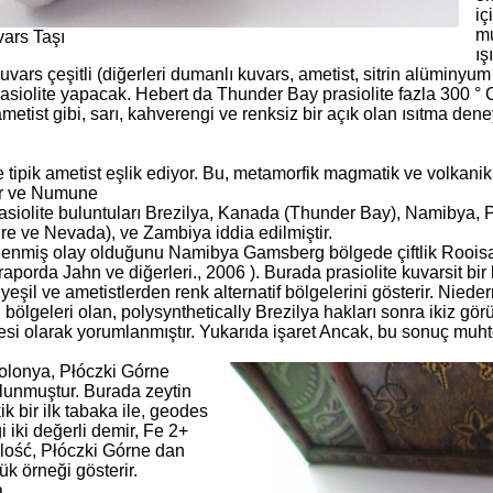
iç
mu
vars Taşı
ış
kuvars çeşitli (diğerleri dumanlı kuvars, ametist, sitrin alümin
asiolite yapacak. Hebert da Thunder Bay prasiolite fazla 300 ° C
etist gibi, sarı, kahverengi ve renksiz bir açık olan ısıtma deney
e tipik ametist eşlik ediyor. Bu, metamorfik magmatik ve volkani
r ve Numune
asiolite buluntuları Brezilya, Kanada (Thunder Bay), Namibya
e ve Nevada), ve Zambiya iddia edilmiştir.
elenmiş olay olduğunu Namibya Gamsberg bölgede çiftlik Roois
aporda Jahn ve diğerleri., 2006 ). Burada prasiolite kuvarsit bir 
k yeşil ve ametistlerden renk alternatif bölgelerini gösterir. Nieder
 bölgeleri olan, polysynthetically Brezilya hakları sonra ikiz gör
rgesi olarak yorumlanmıştır. Yukarıda işaret Ancak, bu sonuç muh
 Polonya, Płóczki Górne
ulunmuştur. Burada zeytin
ik bir ilk tabaka ile, geodes
i iki değerli demir, Fe 2+
lość, Płóczki Górne dan
ük örneği gösterir.
.