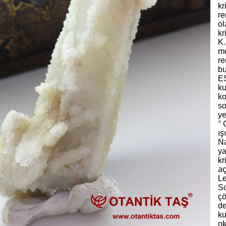
kr
re
ol
kr
K.
me
re
bu
ES
ku
ko
so
ye
° 
ış
Na
ya
kr
aç
L
So
çö
de
ku
ok