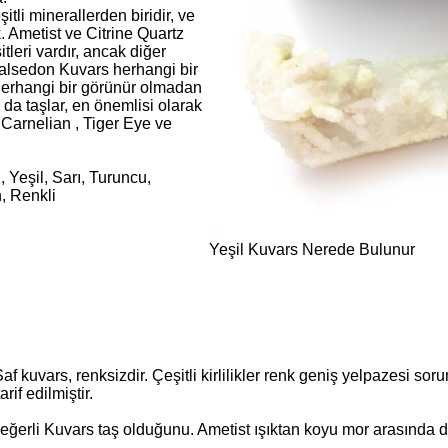
li minerallerden biridir, ve
k. Ametist ve Citrine Quartz
leri vardır, ancak diğer
Kalsedon Kuvars herhangi bir
 herhangi bir görünür olmadan
da taşlar, en önemlisi olarak
, Carnelian , Tiger Eye ve
 Yeşil, Sarı, Turuncu,
, Renkli
Yeşil Kuvars Nerede Bulunur
f kuvars, renksizdir. Çeşitli kirlilikler renk geniş yelpazesi soru
rif edilmiştir.
 değerli Kuvars taş olduğunu. Ametist ışıktan koyu mor arasında