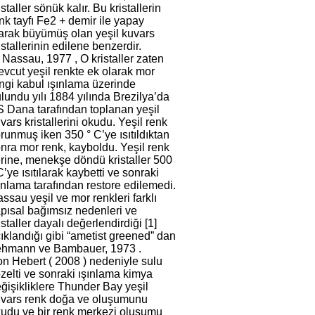
istaller sönük kalır. Bu kristallerin
nk tayfı Fe2 + demir ile yapay
arak büyümüş olan yeşil kuvars
istallerinin edilene benzerdir.
 Nassau, 1977 , O kristaller zaten
vcut yeşil renkte ek olarak mor
ngi kabul ışınlama üzerinde
lundu yılı 1884 yılında Brezilya’da
 Dana tarafından toplanan yeşil
vars kristallerini okudu. Yeşil renk
runmuş iken 350 ° C’ye ısıtıldıktan
nra mor renk, kayboldu. Yeşil renk
rine, menekşe döndü kristaller 500
C’ye ısıtılarak kaybetti ve sonraki
ınlama tarafından restore edilemedi.
ssau yeşil ve mor renkleri farklı
pısal bağımsız nedenleri ve
istaller dayalı değerlendirdiği [1]
ıklandığı gibi “ametist greened” dan
ehmann ve Bambauer, 1973 .
n Hebert ( 2008 ) nedeniyle sulu
zelti ve sonraki ışınlama kimya
ğişikliklere Thunder Bay yeşil
vars renk doğa ve oluşumunu
udu ve bir renk merkezi oluşumu