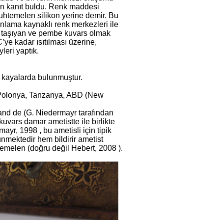
in kanıt buldu. Renk maddesi
htemelen silikon yerine demir. Bu
ınlama kaynaklı renk merkezleri ile
yum taşıyan ve pembe kuvars olmak
’ye kadar ısıtılması üzerine,
leri yaptık.
k kayalarda bulunmuştur.
, Polonya, Tanzanya, ABD (New
and de (G. Niedermayr tarafından
kuvars damar ametistte ile birlikte
mayr, 1998 , bu ametisli için tipik
ünmektedir hem bildirir ametist
temelen (doğru değil Hebert, 2008 ).