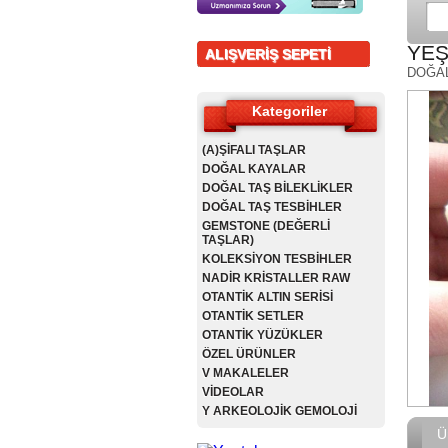
YEŞ
ALIŞVERİŞ SEPETİ
DOĞA
Kategoriler
(A)ŞİFALI TAŞLAR
DOĞAL KAYALAR
DOĞAL TAŞ BİLEKLİKLER
DOĞAL TAŞ TESBİHLER
GEMSTONE (DEĞERLİ
TAŞLAR)
KOLEKSİYON TESBİHLER
NADİR KRİSTALLER RAW
OTANTİK ALTIN SERİSİ
OTANTİK SETLER
OTANTİK YÜZÜKLER
ÖZEL ÜRÜNLER
V MAKALELER
VİDEOLAR
Y ARKEOLOJİK GEMOLOJİ
Ü