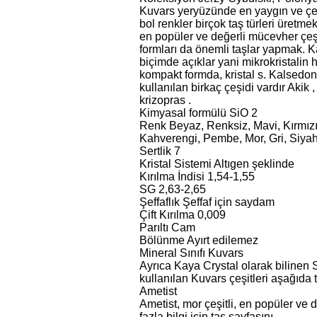
Kuvars yeryüzünde en yaygın ve çeşit
bol renkler birçok taş türleri üretme
en popüler ve değerli mücevher çeşit
formları da önemli taşlar yapmak. 
biçimde açıklar yani mikrokristalin
kompakt formda, kristal s. Kalsedon 
kullanılan birkaç çeşidi vardır Akik 
krizopras .
Kimyasal formülü SiO 2
Renk Beyaz, Renksiz, Mavi, Kırmızı,
Kahverengi, Pembe, Mor, Gri, Siyah
Sertlik 7
Kristal Sistemi Altıgen şeklinde
Kırılma İndisi 1,54-1,55
SG 2,63-2,65
Şeffaflık Şeffaf için saydam
Çift Kırılma 0,009
Parıltı Cam
Bölünme Ayırt edilemez
Mineral Sınıfı Kuvars
Ayrıca Kaya Crystal olarak bilinen Sa
kullanılan Kuvars çeşitleri aşağıda ta
Ametist
Ametist, mor çeşitli, en popüler ve
fazla bilgi için taş sayfasını.