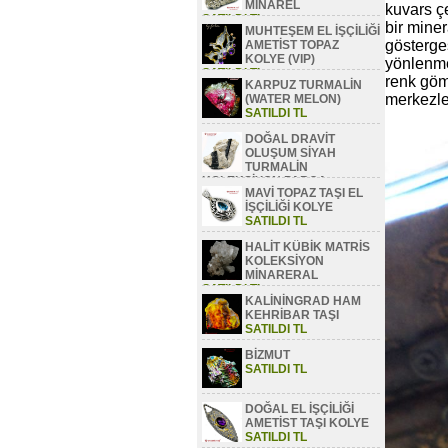
MİNAREL
kuvars çe
SATILDI TL
bir miner
MUHTEŞEM EL İŞÇİLİĞİ
gösterges
AMETİST TOPAZ
KOLYE (VIP)
yönlenmed
SATILDI TL
renk göm
KARPUZ TURMALİN
merkezle
(WATER MELON)
SATILDI TL
DOĞAL DRAVİT
OLUŞUM SİYAH
TURMALİN
KOLEKSİYON PARÇA
MAVİ TOPAZ TAŞI EL
SATILDI TL
İŞÇİLİĞİ KOLYE
SATILDI TL
HALİT KÜBİK MATRİS
KOLEKSİYON
MİNARERAL
SATILDI TL
KALİNİNGRAD HAM
KEHRİBAR TAŞI
SATILDI TL
BİZMUT
SATILDI TL
DOĞAL EL İŞÇİLİĞİ
AMETİST TAŞI KOLYE
SATILDI TL