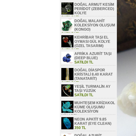
DOĞAL ARMUT KESİM
PERİDOT (ZEBERCED)
KOLYE
SATILDI TL
DOĞAL MALAHİT
KOLEKSİYON OLUŞUM
(KONGO)
SATILDI TL
KEHRİBAR TAŞI EL
OYMASI GÜL KOLYE
(ÖZEL TASARIM)
SATILDI TL
AFRİKA AZURİT TAŞI
(DEEP BLUE)
SATILDI TL
DOĞAL DİASPOR
KRİSTALİ 8.40 KARAT
(TANATARİT)
SATILDI TL
YEŞİL TURMALİN AY
TAŞI YÜZÜK
SATILDI TL
MUHTEŞEM KRİZAKOL
KÜME OLUŞUMU
KOLEKSİYON
MİNAREL
NEON APATİT 9.85
SATILDI TL
KARAT (EYE CLEAN)
350 TL
DOĞAL AZURİT