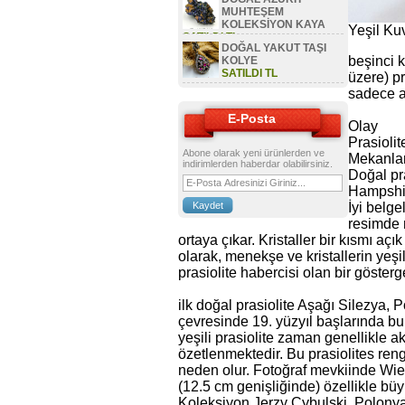
MUHTEŞEM
KOLEKSİYON KAYA
Yeşil Ku
SATILDI TL
DOĞAL YAKUT TAŞI
beşinci 
KOLYE
SATILDI TL
üzere) pr
sadece am
E-Posta
Olay
Prasiolit
Abone olarak yeni ürünlerden ve
Mekanla
indirimlerden haberdar olabilirsiniz.
Doğal pr
Hampshir
İyi belg
resimde r
ortaya çıkar. Kristaller bir kısmı açı
olarak, menekşe ve kristallerin yeşil
prasiolite habercisi olan bir göste
ilk doğal prasiolite Aşağı Silezya,
çevresinde 19. yüzyıl başlarında b
yeşili prasiolite zaman genellikle ak
özetlenmektedir. Bu prasiolites reng
neden olur. Fotoğraf mevkiinde Wie
(12.5 cm genişliğinde) özellikle büy
Koleksiyon Jerzy Cybulski, Polonya