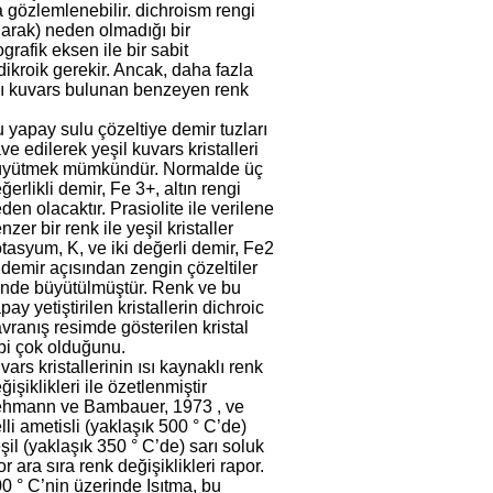
da gözlemlenebilir. dichroism rengi
olarak) neden olmadığı bir
grafik eksen ile bir sabit
dikroik gerekir. Ancak, daha fazla
lı kuvars bulunan benzeyen renk
 yapay sulu çözeltiye demir tuzları
ave edilerek yeşil kuvars kristalleri
üyütmek mümkündür. Normalde üç
ğerlikli demir, Fe 3+, altın rengi
den olacaktır. Prasiolite ile verilene
nzer bir renk ile yeşil kristaller
tasyum, K, ve iki değerli demir, Fe2
 demir açısından zengin çözeltiler
inde büyütülmüştür. Renk ve bu
pay yetiştirilen kristallerin dichroic
vranış resimde gösterilen kristal
bi çok olduğunu.
vars kristallerinin ısı kaynaklı renk
ğişiklikleri ile özetlenmiştir
hmann ve Bambauer, 1973 , ve
lli ametisli (yaklaşık 500 ° C’de)
şil (yaklaşık 350 ° C’de) sarı soluk
r ara sıra renk değişiklikleri rapor.
0 ° C’nin üzerinde Isıtma, bu