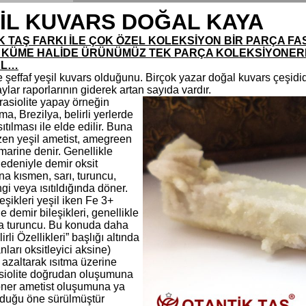
İL KUVARS DOĞAL KAYA
K TAŞ FARKI İLE ÇOK ÖZEL KOLEKSİYON BİR PARÇA FA
 KÜME HALİDE ÜRÜNÜMÜZ TEK PARÇA KOLEKSİYONERL
EL…
e şeffaf yeşil kuvars olduğunu. Birçok yazar doğal kuvars çeşidi
ylar raporlarının giderek artan sayıda vardır.
rasiolite yapay örneğin
, Brezilya, belirli yerlerde
sıtılması ile elde edilir. Buna
zen yeşil ametist, amegreen
marine denir. Genellikle
nedeniyle demir oksit
a kısmen, sarı, turuncu,
i veya ısıtıldığında döner.
eşikleri yeşil iken Fe 3+
ile demir bileşikleri, genellikle
da turuncu. Bu konuda daha
irli Özellikleri” başlığı altında
nları oksitleyici aksine)
 azaltarak ısıtma üzerine
siolite doğrudan oluşumuna
öner ametist oluşumuna ya
duğu öne sürülmüştür