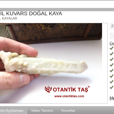
İL KUVARS DOĞAL KAYA
L KAYALAR
Ür
[d
rün Açıklaması
Video Tanıtım
Yorumlar