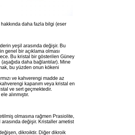
r hakkında daha fazla bilgi (eser
 derin yeşil arasında değişir. Bu
nin genel bir açıklama olması
ce. Bu kristal bir gösterilen Güney
ı (aşağıda daha bağlantılar). Mine
ymak, bu yüzden onun kökeni
Kırmızı ve kahverengi madde az
rı kahverengi kapanım veya kristal en
stal ve sert geçmektedir.
ele alınmıştır.
etilmiş olmasına rağmen Prasiolite,
l arasında değişir. Kristaller ametist
ğişen, dikroiktir. Diğer dikroik