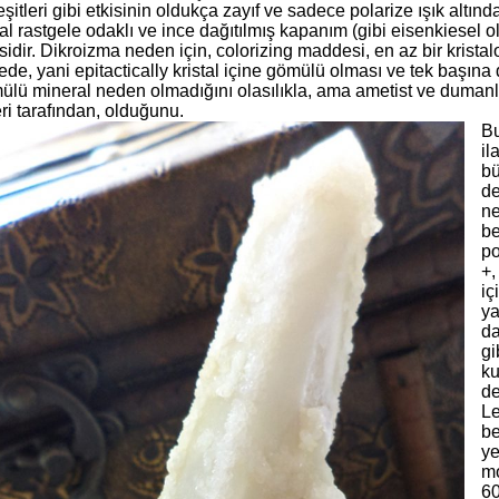
şitleri gibi etkisinin oldukça zayıf ve sadece polarize ışık altın
al rastgele odaklı ve ince dağıtılmış kapanım (gibi eisenkiesel 
idir. Dikroizma neden için, colorizing maddesi, en az bir kristalo
e, yani epitactically kristal içine gömülü olması ve tek başına 
ülü mineral neden olmadığını olasılıkla, ama ametist ve duman
ri tarafından, olduğunu.
Bu
il
b
de
ne
be
po
+,
iç
ya
da
gi
ku
de
Le
be
ye
mo
60