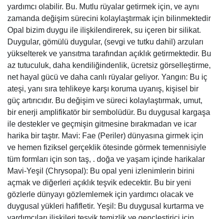
yardımcı olabilir. Bu. Mutlu rüyalar getirmek için, ve aynı
zamanda değişim sürecini kolaylaştırmak için bilinmektedir
Opal bizim duygu ile ilişkilendirerek, su içeren bir silikat.
Duygular, gömülü duygular, (sevgi ve tutku dahil) arzuları
yükselterek ve yansıtma tarafından açıklık getirmektedir. Bu
az tutuculuk, daha kendiliğindenlik, ücretsiz görselleştirme,
net hayal gücü ve daha canlı rüyalar geliyor. Yangın: Bu iç
ateşi, yanı sıra tehlikeye karşı koruma uyanış, kişisel bir
güç artırıcıdır. Bu değişim ve süreci kolaylaştırmak, umut,
bir enerji amplifikatör bir sembolüdür. Bu duygusal kargaşa
ile destekler ve geçmişin gitmesine bırakmadan ve icar
harika bir taştır. Mavi: Fae (Periler) dünyasına girmek için
ve hemen fiziksel gerçeklik ötesinde görmek temennisiyle
tüm formları için son taş, . doğa ve yaşam içinde harikalar
Mavi-Yeşil (Chrysopal): Bu opal yeni izlenimlerin birini
açmak ve diğerleri açıklık teşvik edecektir. Bu bir yeni
gözlerle dünyayı gözlemlemek için yardımcı olacak ve
duygusal yükleri hafifletir. Yeşil: Bu duygusal kurtarma ve
yardımcıları ilişkileri teşvik temizlik ve gençleştirici için