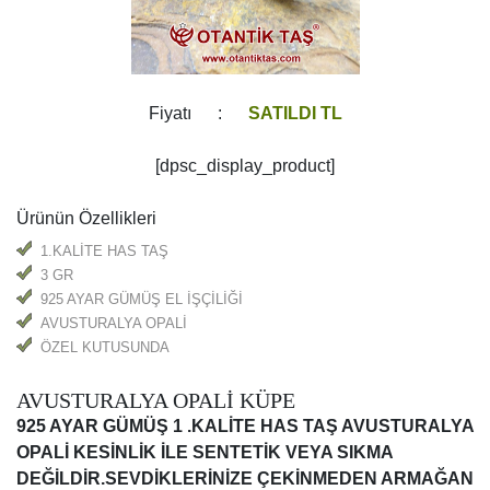
Fiyatı :
SATILDI TL
[dpsc_display_product]
Ürünün Özellikleri
1.KALİTE HAS TAŞ
3 GR
925 AYAR GÜMÜŞ EL İŞÇİLİĞİ
AVUSTURALYA OPALİ
ÖZEL KUTUSUNDA
AVUSTURALYA OPALİ KÜPE
925 AYAR GÜMÜŞ 1 .KALİTE HAS TAŞ AVUSTURALYA
OPALİ KESİNLİK İLE SENTETİK VEYA SIKMA
DEĞİLDİR.SEVDİKLERİNİZE ÇEKİNMEDEN ARMAĞAN