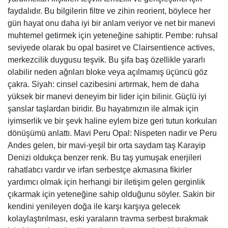
faydalıdır. Bu bilgilerin filtre ve zihin reorient, böylece her
gün hayat onu daha iyi bir anlam veriyor ve net bir manevi
muhtemel getirmek için yeteneğine sahiptir. Pembe: ruhsal
seviyede olarak bu opal basiret ve Clairsentience actives,
merkezcilik duygusu teşvik. Bu şifa baş özellikle yararlı
olabilir neden ağrıları bloke veya açılmamış üçüncü göz
çakra. Siyah: cinsel cazibesini artırmak, hem de daha
yüksek bir manevi deneyim bir lider için bilinir. Güçlü iyi
şanslar taşlardan biridir. Bu hayatımızın ile almak için
iyimserlik ve bir şevk haline eylem bize geri tutun korkuları
dönüşümü anlattı. Mavi Peru Opal: Nispeten nadir ve Peru
Andes gelen, bir mavi-yeşil bir orta saydam taş Karayip
Denizi oldukça benzer renk. Bu taş yumuşak enerjileri
rahatlatıcı vardır ve irfan serbestçe akmasına fikirler
yardımcı olmak için herhangi bir iletişim gelen gerginlik
çıkarmak için yeteneğine sahip olduğunu söyler. Sakin bir
kendini yenileyen doğa ile karşı karşıya gelecek
kolaylaştırılması, eski yaraların travma serbest bırakmak