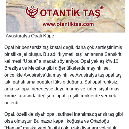
Avusturalya Opali Küpe
Opal bir benzersiz taş kristal değil, daha çok sertleştirilmiş
bir silika jel oluşur. Bu adı “kıymetli taş” anlamına Sanskrit
kelimesi “Upala” alınacak söyleniyor. Opal yaklaşık% 10,
Brezilya ve Meksika gibi diğer ülkelerde mayınlı ise,
öncelikle Avustralya’da mayınlı, ve Avustralya taş opal taşı
takı pahalı ama popüler lüks olduğunu. Saf opal renksiz,
ama saf opal neredeyse duyulmamış ve kirleri siyah mavi
kırmızı arasında değişen, opal, çeşitli renklerde vermek
nelerdir.
Opal, özellikle siyah opal, tarihsel inanılmaz şanslı taş gibi
olsa olmuştur. Bu nazar kapalı koğuşta ve Ortadoğu
“Hamsa” muska yaptığı gibi çok uzak diyarlara yolculuk