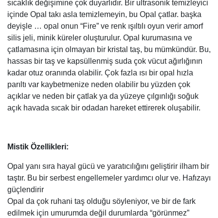
sıcaklık değişimine çok duyarlıdır. Bir ultrasonik temizleyici
içinde Opal takı asla temizlemeyin, bu Opal çatlar. başka
deyişle … opal onun “Fire” ve renk ışıltılı oyun verir amorf
silis jeli, minik küreler oluşturulur. Opal kurumasına ve
çatlamasına için olmayan bir kristal taş, bu mümkündür. Bu,
hassas bir taş ve kapsüllenmiş suda çok vücut ağırlığının
kadar otuz oranında olabilir. Çok fazla ısı bir opal hızla
parıltı var kaybetmenize neden olabilir bu yüzden çok
açıklar ve neden bir çatlak ya da yüzeye çılgınlığı soğuk
açık havada sıcak bir odadan hareket ettirerek oluşabilir.
Mistik Özellikleri:
Opal yanı sıra hayal gücü ve yaratıcılığını geliştirir ilham bir
taştır. Bu bir serbest engellemeler yardımcı olur ve. Hafızayı
güçlendirir
Opal da çok ruhani taş olduğu söyleniyor, ve bir de fark
edilmek için umurumda değil durumlarda “görünmez”