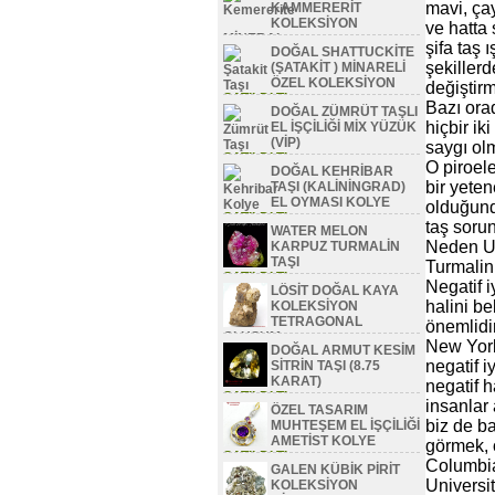
mavi, çay
KAMMERERİT
KOLEKSİYON
ve hatta 
MİNERAL
şifa taş ı
DOĞAL SHATTUCKİTE
SATILDI TL
şekillerd
(ŞATAKİT ) MİNARELİ
ÖZEL KOLEKSİYON
değiştirm
SATILDI TL
Bazı orad
DOĞAL ZÜMRÜT TAŞLI
hiçbir ik
EL İŞÇİLİĞİ MİX YÜZÜK
(VİP)
saygı olm
SATILDI TL
O piroele
DOĞAL KEHRİBAR
bir yeten
TAŞI (KALİNİNGRAD)
EL OYMASI KOLYE
olduğunda
SATILDI TL
taş soru
WATER MELON
Neden Uza
KARPUZ TURMALİN
TAŞI
Turmalin 
SATILDI TL
Negatif 
LÖSİT DOĞAL KAYA
halini b
KOLEKSİYON
TETRAGONAL
önemlidi
OLUŞUM
New York
DOĞAL ARMUT KESİM
SATILDI TL
negatif i
SİTRİN TAŞI (8.75
KARAT)
negatif h
SATILDI TL
insanlar 
ÖZEL TASARIM
biz de b
MUHTEŞEM EL İŞÇİLİĞİ
AMETİST KOLYE
görmek, o
SATILDI TL
Columbia
GALEN KÜBİK PİRİT
Universi
KOLEKSİYON