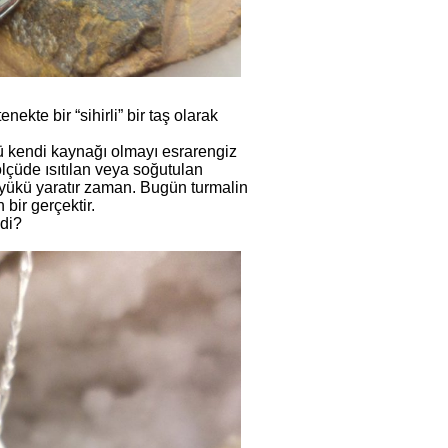
nekte bir “sihirli” bir taş olarak
kü kendi kaynağı olmayı esrarengiz
lçüde ısıtılan veya soğutulan
k yükü yaratır zaman. Bugün turmalin
bir gerçektir.
ndi?