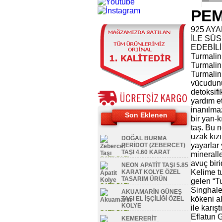
PEM
925 AYA
İLE SÜ
EDEBİL
Turmalin
Turmalin 
Turmalin 
vücudun
detoksif
yardım e
inanılma
Son Eklenen
bir yarı-
taş. Bu n
uzak kızı
DOĞAL BURMA
yayarlar
PERİDOT (ZEBERCET)
TAŞI 4.60 KARAT
minerall
SATILDI TL
avuç birid
NEON APATİT TAŞI 5.85
Kelime t
KARAT KOLYE ÖZEL
TASARIM ÜRÜN
gelen “T
SATILDI TL
Singhale
AKUAMARİN GÜNEŞ
kökeni al
TAŞI EL İŞÇİLİĞİ ÖZEL
KOLYE
ile karıştı
SATILDI TL
Eflatun 
KEMERERİT