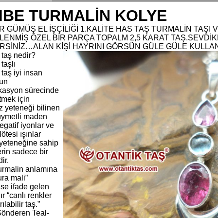
BE TURMALİN KOLYE
R GÜMÜŞ EL İŞÇİLİĞİ 1.KALİTE HAS TAŞ TURMALİN TAŞI 
SLENMİŞ ÖZEL BİR PARÇA TOPALM 2,5 KARAT TAŞ.SEVDİ
İRSİNİZ…ALAN KİŞİ HAYRINI GÖRSÜN GÜLE GÜLE KULL
 taş nedir?
taşlı
taş iyi insan
un
ikasyon sürecinde
tmek için
z yeteneği bilinen
kıymetli maden
egatif iyonlar ve
lötesi ışınlar
 yeteneğine sahip
erin sadece bir
ir.
urmalin anlamına
ura mali”
se ifade gelen
ır “canlı renkler
rılabilir taş.”
Gönderen Teal-