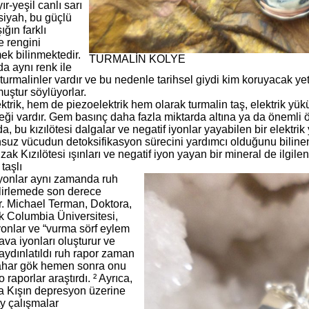
ır-yeşil canlı sarı
siyah, bu güçlü
şığın farklı
e rengini
ek bilinmektedir.
TURMALİN KOLYE
a aynı renk ile
i turmalinler vardır ve bu nedenle tarihsel giydi kim koruyacak yete
uştur söylüyorlar.
ktrik, hem de piezoelektrik hem olarak turmalin taş, elektrik yü
eği vardır. Gem basınç daha fazla miktarda altına ya da önemli ö
, bu kızılötesi dalgalar ve negatif iyonlar yayabilen bir elektri
nsuz vücudun detoksifikasyon sürecini yardımcı olduğunu bilinen 
k Kızılötesi ışınları ve negatif iyon yayan bir mineral de ilgile
taşlı
iyonlar aynı zamanda ruh
elirlemede son derece
r. Michael Terman, Doktora,
 Columbia Üniversitesi,
yonlar ve “vurma sörf eylem
ava iyonları oluşturur ve
aydınlatıldı ruh rapor zaman
ahar gök hemen sonra onu
 raporlar araştırdı. ² Ayrıca,
 Kışın depresyon üzerine
ty çalışmalar