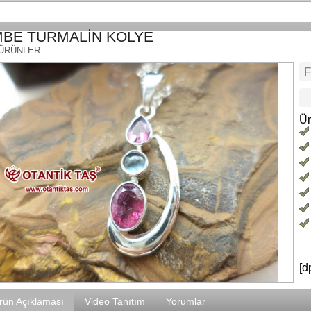
BE TURMALİN KOLYE
 ÜRÜNLER
Ür
[d
rün Açıklaması
Video Tanıtım
Yorumlar