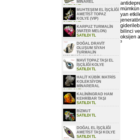
MİNAREL
antidepr
SATILDI TL
mümkün 
MUHTEŞEM EL İŞÇİLİĞİ
yan etkil
AMETİST TOPAZ
KOLYE (VIP)
jeneratö
SATILDI TL
giderileb
KARPUZ TURMALİN
bilinci v
(WATER MELON)
SATILDI TL
oksijen a
³
DOĞAL DRAVİT
OLUŞUM SİYAH
TURMALİN
KOLEKSİYON PARÇA
MAVİ TOPAZ TAŞI EL
SATILDI TL
İŞÇİLİĞİ KOLYE
SATILDI TL
HALİT KÜBİK MATRİS
KOLEKSİYON
MİNARERAL
SATILDI TL
KALİNİNGRAD HAM
KEHRİBAR TAŞI
SATILDI TL
BİZMUT
SATILDI TL
DOĞAL EL İŞÇİLİĞİ
AMETİST TAŞI KOLYE
SATILDI TL