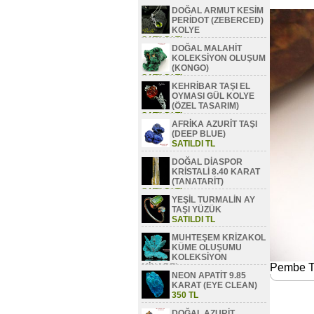
DOĞAL ARMUT KESİM
PERİDOT (ZEBERCED)
KOLYE
SATILDI TL
DOĞAL MALAHİT
KOLEKSİYON OLUŞUM
(KONGO)
SATILDI TL
KEHRİBAR TAŞI EL
OYMASI GÜL KOLYE
(ÖZEL TASARIM)
SATILDI TL
AFRİKA AZURİT TAŞI
(DEEP BLUE)
SATILDI TL
DOĞAL DİASPOR
KRİSTALİ 8.40 KARAT
(TANATARİT)
SATILDI TL
YEŞİL TURMALİN AY
TAŞI YÜZÜK
SATILDI TL
MUHTEŞEM KRİZAKOL
KÜME OLUŞUMU
KOLEKSİYON
Pembe T
MİNAREL
NEON APATİT 9.85
SATILDI TL
KARAT (EYE CLEAN)
350 TL
DOĞAL AZURİT