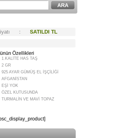
Fiyatı :
SATILDI TL
ünün Özellikleri
1.KALİTE HAS TAŞ
2 GR
925 AYAR GÜMÜŞ EL İŞÇİLİĞİ
AFGANİSTAN
EŞİ YOK
ÖZEL KUTUSUNDA
TURMALİN VE MAVİ TOPAZ
psc_display_product]