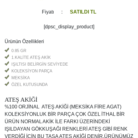
Fiyatı :
SATILDI TL
[dpsc_display_product]
Ürünün Özellikleri
0.85 GR
1.KALİTE ATEŞ AKİK
IŞILTISI BELİRGİN SEVİYEDE
KOLEKSİYON PARÇA
MEKSİKA
ÖZEL KUTUSUNDA
ATEŞ AKİĞİ
%100 ORJİNAL ATEŞ AKİĞİ (MEKSİKA FİRE AGAT)
KOLEKSİYONLUK BİR PARÇA ÇOK ÖZEL İTHAL BİR
ÜRÜN NORMAL AKİK İLE FARKI ÜZERİNDEKİ
IŞILDAYAN GÖKKUŞAĞI RENKLERİ ATEŞ GİBİ RENK
VERDİĞİ İÇİN BU TAŞA ATEŞ AKİĞİ DENİR.ÜRÜNÜMÜZ