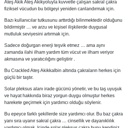
Ateş Akik Ateş Akikyoluyla kuvvetle çalışan sakral çakra
fiziksel vücudun bu bölgeyi yeniden canlandırmak için.
Bazı kullanıcılar tutkusunu arttırdığı bilinmektedir olduğunu
bildirmiştir … ve arzu ve kişisel ilişkilerde duygusal
mutluluk seviyesini artırmak için.
Sadece doğurgan enerji teşvik etmez … ama aynı
zamanda ilahi ilham yardım tüm vücut ve ilham veriyor
akmasına ve yaratıcılığını geliştirir .
Bu Crackled Ateş Akikkalbin altında çakraların herkes için
güçlü bir taştır.
Solar pleksus alanı irade gücünü yönetir, ve bu taş uyuşuk
ve hayat hakkında biraz yorgun duygu olmuştur herkes
harekete geçirmek için yardımcı olduğu söylenir.
Bu epeyce farklı şekillerde size yardımcı olur. Bu baz çakra
yanı sıra uyanır sakral çakra … cinsellik ve dayanıklılık
yardımcı olmak. Içinde solar pleksus çakra bunu kendiniz