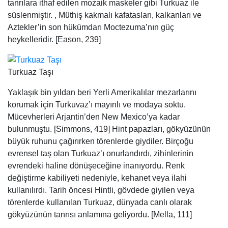
tanrılara ithaf edilen mozaik maskeler gibi Turkuaz ile
süslenmiştir. , Müthiş kakmalı kafatasları, kalkanları ve
Aztekler’in son hükümdarı Moctezuma’nın güç
heykelleridir. [Eason, 239]
Turkuaz Taşı
Yaklaşık bin yıldan beri Yerli Amerikalılar mezarlarını
korumak için Turkuvaz’ı mayınlı ve modaya soktu.
Mücevherleri Arjantin’den New Mexico’ya kadar
bulunmuştu. [Simmons, 419] Hint papazları, gökyüzünün
büyük ruhunu çağırırken törenlerde giydiler. Birçoğu
evrensel taş olan Turkuaz’ı onurlandırdı, zihinlerinin
evrendeki haline dönüşeceğine inanıyordu. Renk
değiştirme kabiliyeti nedeniyle, kehanet veya ilahi
kullanılırdı. Tarih öncesi Hintli, gövdede giyilen veya
törenlerde kullanılan Turkuaz, dünyada canlı olarak
gökyüzünün tanrısı anlamına geliyordu. [Mella, 111]