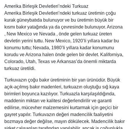
Amerika Birleşik Devletleri’ndeki Turkuaz
Amerika Birleşik Devletleri’ndeki turkuaz üretimin çoğu
kurak güneybatıda bulunuyor ve bu üretimin büyük bir
kısmı bakır yatağında ya da çevresinde bulunuyor. Arizona
, New Mexico ve Nevada , önde gelen turkuaz üreten
devletin yerini tuttu. New Mexico, 1920’li yıllara kadar bu
konumu tuttu; Nevada, 1980’li yıllara kadar konumunu
korudu ve Arizona halen önde gelen bir devlet. Kaliforniya,
Colorado, Utah, Texas ve Arkansas’da önemli miktarda
turkuaz üretildi.
Turkuvazın çoğu bakır üretiminin bir yan ürünüdür. Büyük
açık-açılmış bakır madenleri, turkuazın oluştuğu sığ kaya
birimleri boyunca kazılıyor. Turkuazla karşılaşıldığında,
maddenin miktarı ve kalitesi değerlendirilir ve garanti
edilirse, mücevher malzemesini kurtarmak için geçici bir
gayret yapılır. Turkuvazın değeri madencilik faaliyetini
bozmaya değer değilse, mayın dökülecek. Madencilik bakır
şirket çalışanları tarafından yapılabilir, ancak iş çoğunlukla