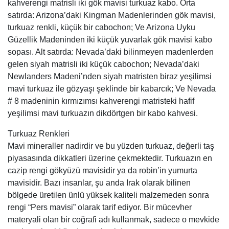
kahverengi matrisli iki gök mavisi turkuaz kabo. Orta
satırda: Arizona’daki Kingman Madenlerinden gök mavisi,
turkuaz renkli, küçük bir cabochon; Ve Arizona Uyku
Güzellik Madeninden iki küçük yuvarlak gök mavisi kabo
sopası. Alt satırda: Nevada’daki bilinmeyen madenlerden
gelen siyah matrisli iki küçük cabochon; Nevada’daki
Newlanders Madeni’nden siyah matristen biraz yeşilimsi
mavi turkuaz ile gözyaşı şeklinde bir kabarcık; Ve Nevada
# 8 madeninin kırmızımsı kahverengi matristeki hafif
yeşilimsi mavi turkuazın dikdörtgen bir kabo kahvesi.
Turkuaz Renkleri
Mavi mineraller nadirdir ve bu yüzden turkuaz, değerli taş
piyasasında dikkatleri üzerine çekmektedir. Turkuazın en
cazip rengi gökyüzü mavisidir ya da robin’in yumurta
mavisidir. Bazı insanlar, şu anda Irak olarak bilinen
bölgede üretilen ünlü yüksek kaliteli malzemeden sonra
rengi “Pers mavisi” olarak tarif ediyor. Bir mücevher
materyali olan bir coğrafi adı kullanmak, sadece o mevkide