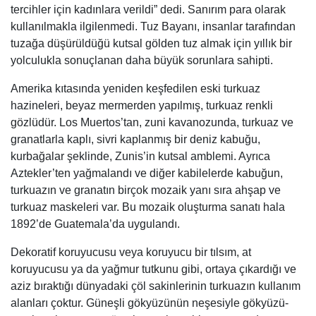
tercihler için kadınlara verildi” dedi. Sanırım para olarak
kullanılmakla ilgilenmedi. Tuz Bayanı, insanlar tarafından
tuzağa düşürüldüğü kutsal gölden tuz almak için yıllık bir
yolculukla sonuçlanan daha büyük sorunlara sahipti.
Amerika kıtasında yeniden keşfedilen eski turkuaz
hazineleri, beyaz mermerden yapılmış, turkuaz renkli
gözlüdür. Los Muertos’tan, zuni kavanozunda, turkuaz ve
granatlarla kaplı, sivri kaplanmış bir deniz kabuğu,
kurbağalar şeklinde, Zunis’in kutsal amblemi. Ayrıca
Aztekler’ten yağmalandı ve diğer kabilelerde kabuğun,
turkuazın ve granatın birçok mozaik yanı sıra ahşap ve
turkuaz maskeleri var. Bu mozaik oluşturma sanatı hala
1892’de Guatemala’da uygulandı.
Dekoratif koruyucusu veya koruyucu bir tılsım, at
koruyucusu ya da yağmur tutkunu gibi, ortaya çıkardığı ve
aziz bıraktığı dünyadaki çöl sakinlerinin turkuazın kullanım
alanları çoktur. Güneşli gökyüzünün neşesiyle gökyüzü-