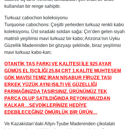
kullanılan bir renge sahiptir.
Turkuaz cabochon koleksiyonu
Turquoise cabochons: Çeşitli yerlerden turkuaz renkli kabo
koleksiyonu. Üst sıradaki soldan sağa: Çin’den gelen siyah
matrisli yeşilimsi mavi turkuaz bir kabo; Arizona’nın Uyku
Güzellik Madeninden bir gözyaşı şeklinde, biraz yeşilimsi
mavi turkuaz kabo-kan;
OTANTİK TAŞ FARKI VE KALİTESİ İLE 925 AYAR
GÜMÜŞ EL İŞÇİLİĞİ 25.84 CRT 1.KALİTE MUHTEŞEM
GÖK MAVİSİ TEMİZ İRAN NİŞABUR FİRUZE TAŞI
ERKEK YÜZÜK AYNI IŞILTI VE GÜZELLİĞİ
PARMAĞINIZDA TAŞIRSINIZ. ÜRÜNÜMÜZ TEK
PARÇA OLUP SATILDIĞINDA REYONUMUZDAN
KALKAR…SEVDİKLERİNİZE HEDİYE
EDEBİLECEĞİNİZ ÖMÜRLÜK BİR ÜRÜN…
Ve Kazakistan’daki Altyn-Tyube Madeninden çikolatalı