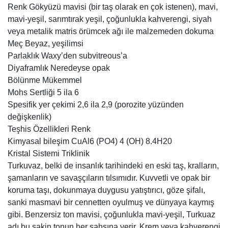
Renk Gökyüzü mavisi (bir taş olarak en çok istenen), mavi,
mavi-yeşil, sarımtırak yeşil, çoğunlukla kahverengi, siyah
veya metalik matris örümcek ağı ile malzemeden dokuma
Meç Beyaz, yeşilimsi
Parlaklık Waxy’den subvitreous’a
Diyaframlık Neredeyse opak
Bölünme Mükemmel
Mohs Sertliği 5 ila 6
Spesifik yer çekimi 2,6 ila 2,9 (porozite yüzünden
değişkenlik)
Teşhis Özellikleri Renk
Kimyasal bileşim CuAl6 (PO4) 4 (OH) 8.4H20
Kristal Sistemi Triklinik
Turkuvaz, belki de insanlık tarihindeki en eski taş, kralların,
şamanların ve savaşçıların tılsımıdır. Kuvvetli ve opak bir
koruma taşı, dokunmaya duygusu yatıştırıcı, göze şifalı,
sanki masmavi bir cennetten oyulmuş ve dünyaya kaymış
gibi. Benzersiz ton mavisi, çoğunlukla mavi-yeşil, Turkuaz
adı bu sakin tonun her şahsına verir. Krem veya kahverengi