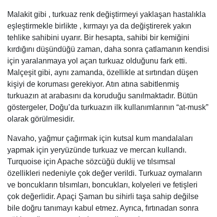
Malakit gibi , turkuaz renk değiştirmeyi yaklaşan hastalıkla
eşleştirmekle birlikte , kırmayı ya da değiştirerek yakın
tehlike sahibini uyarır. Bir hesapta, sahibi bir kemiğini
kırdığını düşündüğü zaman, daha sonra çatlamanın kendisi
için yaralanmaya yol açan turkuaz olduğunu fark etti.
Malçeşit gibi, aynı zamanda, özellikle at sırtından düşen
kişiyi de koruması gerekiyor. Atın atına sabitlenmiş
turkuazın at arabasını da koruduğu sanılmaktadır. Bütün
göstergeler, Doğu’da turkuazın ilk kullanımlarının “at-musk”
olarak görülmesidir.
Navaho, yağmur çağırmak için kutsal kum mandalaları
yapmak için yeryüzünde turkuaz ve mercan kullandı.
Turquoise için Apache sözcüğü duklij ve tılsımsal
özellikleri nedeniyle çok değer verildi. Turkuaz oymaların
ve boncukların tılsımları, boncukları, kolyeleri ve fetişleri
çok değerlidir. Apaçi Şaman bu sihirli taşa sahip değilse
bile doğru tanımayı kabul etmez. Ayrıca, fırtınadan sonra