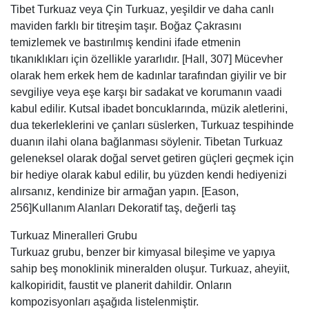
Tibet Turkuaz veya Çin Turkuaz, yeşildir ve daha canlı
maviden farklı bir titreşim taşır. Boğaz Çakrasını
temizlemek ve bastırılmış kendini ifade etmenin
tıkanıklıkları için özellikle yararlıdır. [Hall, 307] Mücevher
olarak hem erkek hem de kadınlar tarafından giyilir ve bir
sevgiliye veya eşe karşı bir sadakat ve korumanın vaadi
kabul edilir. Kutsal ibadet boncuklarında, müzik aletlerini,
dua tekerleklerini ve çanları süslerken, Turkuaz tespihinde
duanın ilahi olana bağlanması söylenir. Tibetan Turkuaz
geleneksel olarak doğal servet getiren güçleri geçmek için
bir hediye olarak kabul edilir, bu yüzden kendi hediyenizi
alırsanız, kendinize bir armağan yapın. [Eason,
256]Kullanım Alanları Dekoratif taş, değerli taş
Turkuaz Mineralleri Grubu
Turkuaz grubu, benzer bir kimyasal bileşime ve yapıya
sahip beş monoklinik mineralden oluşur. Turkuaz, aheyiit,
kalkopiridit, faustit ve planerit dahildir. Onların
kompozisyonları aşağıda listelenmiştir.