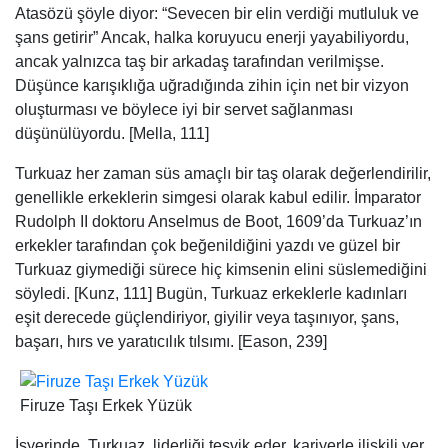
Atasözü şöyle diyor: “Sevecen bir elin verdiği mutluluk ve
şans getirir” Ancak, halka koruyucu enerji yayabiliyordu,
ancak yalnızca taş bir arkadaş tarafından verilmişse.
Düşünce karışıklığa uğradığında zihin için net bir vizyon
oluşturması ve böylece iyi bir servet sağlanması
düşünülüyordu. [Mella, 111]
Turkuaz her zaman süs amaçlı bir taş olarak değerlendirilir,
genellikle erkeklerin simgesi olarak kabul edilir. İmparator
Rudolph II doktoru Anselmus de Boot, 1609’da Turkuaz’ın
erkekler tarafından çok beğenildiğini yazdı ve güzel bir
Turkuaz giymediği sürece hiç kimsenin elini süslemediğini
söyledi. [Kunz, 111] Bugün, Turkuaz erkeklerle kadınları
eşit derecede güçlendiriyor, giyilir veya taşınıyor, şans,
başarı, hırs ve yaratıcılık tılsımı. [Eason, 239]
Firuze Taşı Erkek Yüzük
İşyerinde, Turkuaz, liderliği teşvik eder, kariyerle ilişkili yer