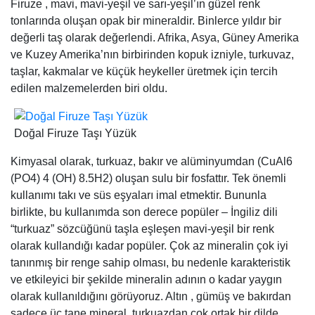
Firuze , mavi, mavi-yeşil ve sarı-yeşil’ın güzel renk
tonlarında oluşan opak bir mineraldir. Binlerce yıldır bir
değerli taş olarak değerlendi. Afrika, Asya, Güney Amerika
ve Kuzey Amerika’nın birbirinden kopuk izniyle, turkuvaz,
taşlar, kakmalar ve küçük heykeller üretmek için tercih
edilen malzemelerden biri oldu.
Doğal Firuze Taşı Yüzük
Kimyasal olarak, turkuaz, bakır ve alüminyumdan (CuAl6
(PO4) 4 (OH) 8.5H2) oluşan sulu bir fosfattır. Tek önemli
kullanımı takı ve süs eşyaları imal etmektir. Bununla
birlikte, bu kullanımda son derece popüler – İngiliz dili
“turkuaz” sözcüğünü taşla eşleşen mavi-yeşil bir renk
olarak kullandığı kadar popüler. Çok az mineralin çok iyi
tanınmış bir renge sahip olması, bu nedenle karakteristik
ve etkileyici bir şekilde mineralin adının o kadar yaygın
olarak kullanıldığını görüyoruz. Altın , gümüş ve bakırdan
sadece üç tane mineral, turkuazdan çok ortak bir dilde