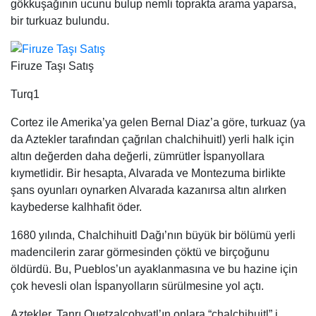
gökkuşağının ucunu bulup nemli toprakta arama yaparsa,
bir turkuaz bulundu.
Firuze Taşı Satış
Turq1
Cortez ile Amerika’ya gelen Bernal Diaz’a göre, turkuaz (ya
da Aztekler tarafından çağrılan chalchihuitl) yerli halk için
altın değerden daha değerli, zümrütler İspanyollara
kıymetlidir. Bir hesapta, Alvarada ve Montezuma birlikte
şans oyunları oynarken Alvarada kazanırsa altın alırken
kaybederse kalhhafit öder.
1680 yılında, Chalchihuitl Dağı’nın büyük bir bölümü yerli
madencilerin zarar görmesinden çöktü ve birçoğunu
öldürdü. Bu, Pueblos’un ayaklanmasına ve bu hazine için
çok hevesli olan İspanyolların sürülmesine yol açtı.
Aztekler, Tanrı Quetzalcohvatl’ın onlara “chalchihuitl” i