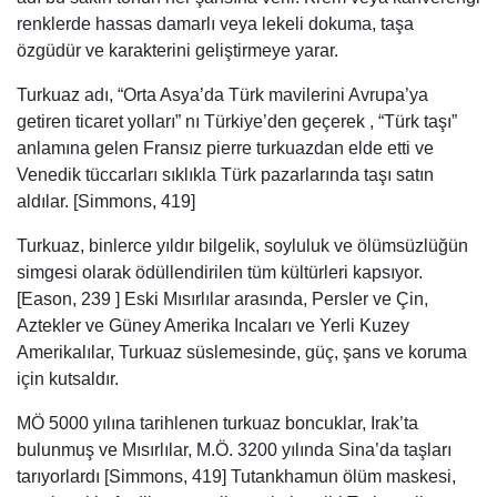
renklerde hassas damarlı veya lekeli dokuma, taşa
özgüdür ve karakterini geliştirmeye yarar.
Turkuaz adı, “Orta Asya’da Türk mavilerini Avrupa’ya
getiren ticaret yolları” nı Türkiye’den geçerek , “Türk taşı”
anlamına gelen Fransız pierre turkuazdan elde etti ve
Venedik tüccarları sıklıkla Türk pazarlarında taşı satın
aldılar. [Simmons, 419]
Turkuaz, binlerce yıldır bilgelik, soyluluk ve ölümsüzlüğün
simgesi olarak ödüllendirilen tüm kültürleri kapsıyor.
[Eason, 239 ] Eski Mısırlılar arasında, Persler ve Çin,
Aztekler ve Güney Amerika Incaları ve Yerli Kuzey
Amerikalılar, Turkuaz süslemesinde, güç, şans ve koruma
için kutsaldır.
MÖ 5000 yılına tarihlenen turkuaz boncuklar, Irak’ta
bulunmuş ve Mısırlılar, M.Ö. 3200 yılında Sina’da taşları
tarıyorlardı [Simmons, 419] Tutankhamun ölüm maskesi,