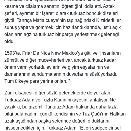
kesme ve cilalama sanatını öğrettiğini iddia etti. Aztek
şefleri, ayrımın bir işareti olarak turkuaz boncuk dizeleri
giydi. Tanrıça Matlalcueye’nin tapınağındaki Kızılderililer
sunuş yaptı ve gömmek için hazırlandıklarında, üstü açık
olanların ağzına turkuaz bir parça yerleştirmek geleneği
oldu.
1593’te, Friar De Nica New Mexico’ya gitti ve “insanların
zümrüt ve diğer mücevherleri var, ancak turkuaz kadar
önem vermiyorlardı, evlerin ve giyim eşyalarının ve
damarlarının sundurmalarının duvarlarını süslüyorlardı.
Tüm ülkeye para yerine onları. ”
Zuni efsanesi, diğer sözlü geleneklerde de yer alan
Turkuaz Adam ve Tuzlu Kadın hikayesini anlatıyor. Ne
yazık ki, bu gizemli Turkuaz Adam hakkında daha fazla
bilgi bulamadım, çünkü kendisinin ve Tuz Çağı’nın Halktan
uzaklaştığından başka yeterince değerli olduklarını
hissetmedikleri için. Turkuaz Adam, “Etleri sadece cinsel