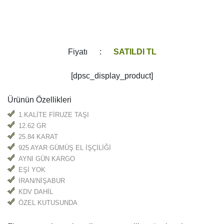
Fiyatı :
SATILDI TL
[dpsc_display_product]
Ürünün Özellikleri
1.KALİTE FİRUZE TAŞI
12.62 GR
25.84 KARAT
925 AYAR GÜMÜŞ EL İŞÇİLİĞİ
AYNI GÜN KARGO
EŞİ YOK
İRAN/NİŞABUR
KDV DAHİL
ÖZEL KUTUSUNDA