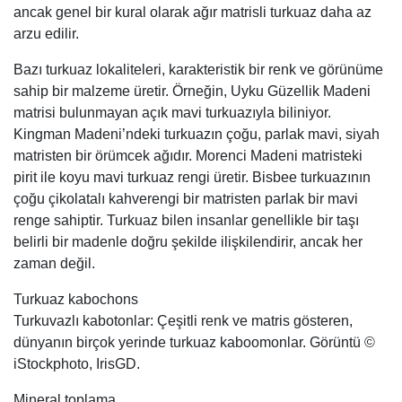
ancak genel bir kural olarak ağır matrisli turkuaz daha az
arzu edilir.
Bazı turkuaz lokaliteleri, karakteristik bir renk ve görünüme
sahip bir malzeme üretir. Örneğin, Uyku Güzellik Madeni
matrisi bulunmayan açık mavi turkuazıyla biliniyor.
Kingman Madeni’ndeki turkuazın çoğu, parlak mavi, siyah
matristen bir örümcek ağıdır. Morenci Madeni matristeki
pirit ile koyu mavi turkuaz rengi üretir. Bisbee turkuazının
çoğu çikolatalı kahverengi bir matristen parlak bir mavi
renge sahiptir. Turkuaz bilen insanlar genellikle bir taşı
belirli bir madenle doğru şekilde ilişkilendirir, ancak her
zaman değil.
Turkuaz kabochons
Turkuvazlı kabotonlar: Çeşitli renk ve matris gösteren,
dünyanın birçok yerinde turkuaz kaboomonlar. Görüntü ©
iStockphoto, IrisGD.
Mineral toplama