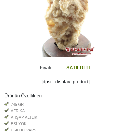
Fiyatı :
SATILDI TL
[dpsc_display_product]
Ürünün Özellikleri
745 GR
AFRİKA
AHŞAP ALTLIK
EŞİ YOK
ESKİ KUVARS