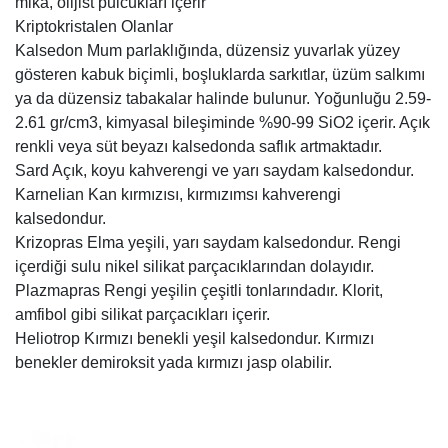
mika, olijist pulcukları içerir
Kriptokristalen Olanlar
Kalsedon Mum parlaklığında, düzensiz yuvarlak yüzey
gösteren kabuk biçimli, boşluklarda sarkıtlar, üzüm salkımı
ya da düzensiz tabakalar halinde bulunur. Yoğunluğu 2.59-
2.61 gr/cm3, kimyasal bileşiminde %90-99 SiO2 içerir. Açık
renkli veya süt beyazı kalsedonda saflık artmaktadır.
Sard Açık, koyu kahverengi ve yarı saydam kalsedondur.
Karnelian Kan kırmızısı, kırmızımsı kahverengi
kalsedondur.
Krizopras Elma yeşili, yarı saydam kalsedondur. Rengi
içerdiği sulu nikel silikat parçacıklarından dolayıdır.
Plazmapras Rengi yeşilin çeşitli tonlarındadır. Klorit,
amfibol gibi silikat parçacıkları içerir.
Heliotrop Kırmızı benekli yeşil kalsedondur. Kırmızı
benekler demiroksit yada kırmızı jasp olabilir.