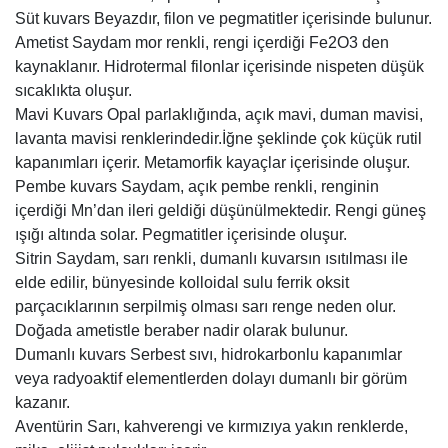
Süt kuvars Beyazdır, filon ve pegmatitler içerisinde bulunur.
Ametist Saydam mor renkli, rengi içerdiği Fe2O3 den
kaynaklanır. Hidrotermal filonlar içerisinde nispeten düşük
sıcaklıkta oluşur.
Mavi Kuvars Opal parlaklığında, açık mavi, duman mavisi,
lavanta mavisi renklerindedir.İğne şeklinde çok küçük rutil
kapanımları içerir. Metamorfik kayaçlar içerisinde oluşur.
Pembe kuvars Saydam, açık pembe renkli, renginin
içerdiği Mn’dan ileri geldiği düşünülmektedir. Rengi güneş
ışığı altında solar. Pegmatitler içerisinde oluşur.
Sitrin Saydam, sarı renkli, dumanlı kuvarsın ısıtılması ile
elde edilir, bünyesinde kolloidal sulu ferrik oksit
parçacıklarının serpilmiş olması sarı renge neden olur.
Doğada ametistle beraber nadir olarak bulunur.
Dumanlı kuvars Serbest sıvı, hidrokarbonlu kapanımlar
veya radyoaktif elementlerden dolayı dumanlı bir görüm
kazanır.
Aventürin Sarı, kahverengi ve kırmızıya yakın renklerde,