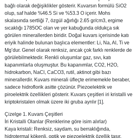
bağlı olarak değişiklikler gösterir. Kuvarsın formülü SiO2
olup, saf halde %46.5 Si ve %53.3 O içerir. Mohs
skalasında sertliği 7, özgül ağırlığı 2.65 gr/cm3, ergime
sıcaklığı 1785OC olan ve yer kabuğunda oldukça sık
görülen minerallerden biridir. Doğal kuvars içerisinde katı
eriyik halinde bulunan başlıca elementler: Li, Na, Al, Ti ve
Mg’dur. Genel olarak renksiz, ancak çok farklı renklerde de
görülebilmektedir. Renkli oluşumlar gaz, sıvı, katı
kapanımlarla oluşmuştur. Bu kapanımlar, CO2, H2O,
hidrokarbon, NaCl, CaCO3, rutil, aktinot gibi bazı
minerallerdir. Kuvars minerali üfleçte erimemekle beraber,
sadece hidroflorik asitte çözünür. Piezoelektrik ve
piroelektrik özellikleri gösterir. Kuvars çeşitleri iri kristalli ve
kriptokristalen olmak üzere iki gruba ayrılır [1].
Çizelge 1. Kuvars Çeşitleri
İri Kristalli Olanlar (Renklerine göre isim alırlar)
Kaya kristali: Renksiz, saydam, su berraklığında,
hidrotermal kökenli, optik ve piezoelektrik özellik taşır.