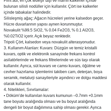
Flint adı, en çok tebeşir taşı ve marnlı kalkerler içinde
bulunan silisli nodüller için kullanılır. Çört ise kalkerler
içinde tabakalar halindedir.
Silisleşmiş ağaç: Ağacın hücreleri yerine kalsedon geçer.
Hücre duvarlarının yapısı aynen korunmuştur.
Novakulit %99.5 SiO2, % 0.04 Fe2O3, % 0.1 Al2O3,
%0.02TiO2 içerir. Açık beyaz renktedir.
Tripoli Çört, kalsedon veya novakulit alterasyonudur.
3. Kullanım Alanları: Kuvars: Düzgün ve temiz kristalli
kuvars, optik ve elektronik sanayinde frekans kontrol
asilatörlerinde ve frekans filtrelerinde ve süs taşı olarak
kullanılır. Ayrıca, süt kuvars ve camsı kuvars, öğütme ve
cevher hazırlama işlemlerini takiben cam, deterjan, boya
seramik, metalurji sanayileriyle aşındırıcı ve dolgu maddesi
olarak kullanılır.
4. Nitelikleri, Sınırlamalar:
• Döküm’de kullanılan kuvars kumunun –0.7mm +0.1mm
tane boyutu aralığında olması ve bu boyut aralığında
dengeli bir boyut dağılımına sahip olması gerekir. Ayrıca