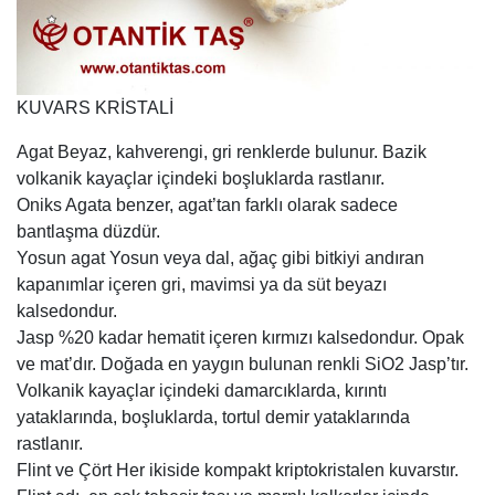
KUVARS KRİSTALİ
Agat Beyaz, kahverengi, gri renklerde bulunur. Bazik
volkanik kayaçlar içindeki boşluklarda rastlanır.
Oniks Agata benzer, agat’tan farklı olarak sadece
bantlaşma düzdür.
Yosun agat Yosun veya dal, ağaç gibi bitkiyi andıran
kapanımlar içeren gri, mavimsi ya da süt beyazı
kalsedondur.
Jasp %20 kadar hematit içeren kırmızı kalsedondur. Opak
ve mat’dır. Doğada en yaygın bulunan renkli SiO2 Jasp’tır.
Volkanik kayaçlar içindeki damarcıklarda, kırıntı
yataklarında, boşluklarda, tortul demir yataklarında
rastlanır.
Flint ve Çört Her ikiside kompakt kriptokristalen kuvarstır.