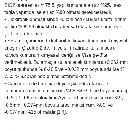
SiO2 oranı en az %75.5, yapı kumunda en az %95, pres
tuğla yapımda ise en az %80 olması gerekmektedir.
• Elektronik endüstrisinde kullanılacak kuvars kristallerinin
saflığı %99,99 olmakla beraber saf olarak ikizlenmeli ve
çatlaksız olmalıdır.
• Seramik çamurunda kullanılan kuvars kumunun kimyasal
bileşimi Çizelge-2’de, frit ve sır imalinde kullanılacak
kuvars kumunun kimyasal içeriği ise Çizelge-3’te
verilmektedir. Bu amaçla kullanılacak kumların; +0.032 mm
boyut grubunda % 8-26.5 ve –0.032 mm boyutunda ise %
73.5-% 92 arasında olması istenmektedir.
• Cam imalinde hammaddeyi teşkil edecek kuvars
kumunun saflığının minimum %98 SiO2, tane boyutu aralığı
–0.5 +0.106mm olmalıdır. Ayrıca +0.5mm maksimum %5,
-0.5mm +0.074mm boyutu arası maksimum %80, ve
-0.074mm %15 olmalıdır [1,4].