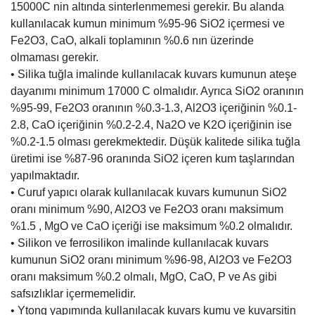
15000C nin altında sinterlenmemesi gerekir. Bu alanda
kullanılacak kumun minimum %95-96 SiO2 içermesi ve
Fe2O3, CaO, alkali toplamının %0.6 nın üzerinde
olmaması gerekir.
• Silika tuğla imalinde kullanılacak kuvars kumunun ateşe
dayanımı minimum 17000 C olmalıdır. Ayrıca SiO2 oranının
%95-99, Fe2O3 oranının %0.3-1.3, Al2O3 içeriğinin %0.1-
2.8, CaO içeriğinin %0.2-2.4, Na2O ve K2O içeriğinin ise
%0.2-1.5 olması gerekmektedir. Düşük kalitede silika tuğla
üretimi ise %87-96 oranında SiO2 içeren kum taşlarından
yapılmaktadır.
• Curuf yapıcı olarak kullanılacak kuvars kumunun SiO2
oranı minimum %90, Al2O3 ve Fe2O3 oranı maksimum
%1.5 , MgO ve CaO içeriği ise maksimum %0.2 olmalıdır.
• Silikon ve ferrosilikon imalinde kullanılacak kuvars
kumunun SiO2 oranı minimum %96-98, Al2O3 ve Fe2O3
oranı maksimum %0.2 olmalı, MgO, CaO, P ve As gibi
safsızlıklar içermemelidir.
• Ytong yapımında kullanılacak kuvars kumu ve kuvarsitin