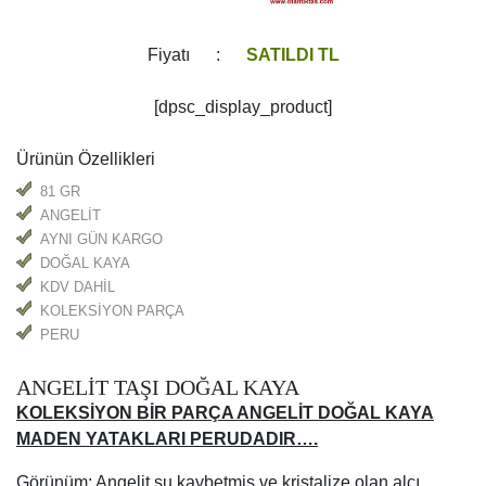
Fiyatı :
SATILDI TL
[dpsc_display_product]
Ürünün Özellikleri
81 GR
ANGELİT
AYNI GÜN KARGO
DOĞAL KAYA
KDV DAHİL
KOLEKSİYON PARÇA
PERU
ANGELİT TAŞI DOĞAL KAYA
KOLEKSİYON BİR PARÇA ANGELİT DOĞAL KAYA
MADEN YATAKLARI PERUDADIR….
Görünüm: Angelit su kaybetmiş ve kristalize olan alçı