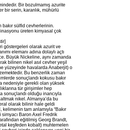
mindedir. Bir bozulmamış azurite
bir serin, karanlık, mühürlü
n bakır sülfid cevherlerinin.
ombinasyonu üreten kimyasal çok
tir]
i göstergeleri olarak azurit ve
anımı elemanı adına dolaylı açtı
izce. Büyük Nickeline, aynı zamanda
arak bilinen nikel asıl cevher yeşil
ine yüzeyinde havalarda Anaberjit) o
zemektedir. Bu benzerlik zaman
imlerde sonuçlandı kokusu bakır
a nedeniyle gerekli olan yüksek
lıklarına tür girişimler hep
kla sonuçlandı olduğu inancıyla
zaltmak nikel. Almanya’da bu
eral olarak bilinir hale geldi
l, kelimenin tam anlamıyla “Bakır
çli simyacı Baron Axel Fredrik
arafından eğitilmiş Georg Brandt,
metal keşfeden kobalt) muhtemelen