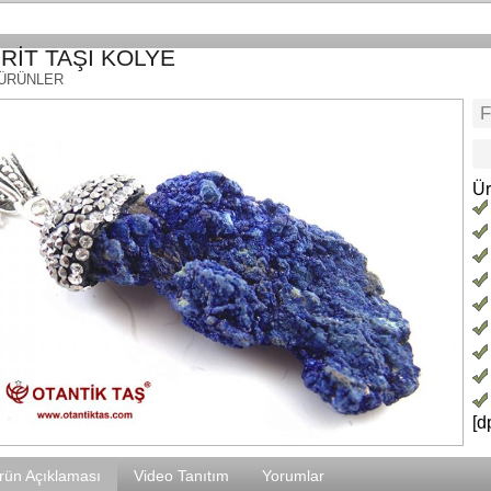
RİT TAŞI KOLYE
 ÜRÜNLER
Ür
[d
rün Açıklaması
Video Tanıtım
Yorumlar