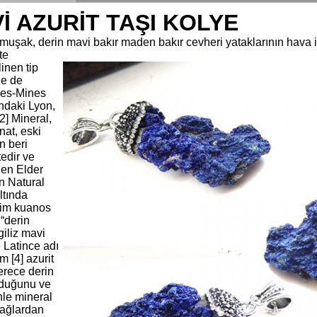
İ AZURİT TAŞI KOLYE
muşak, derin mavi bakır maden bakır cevheri yataklarının hava il
te
linen tip
de de
les-Mines
ındaki Lyon,
2] Mineral,
nat, eski
n beri
edir ve
len Elder
ın Natural
ltında
sim kuanos
“derin
giliz mavi
 Latince adı
 [4] azurit
erece derin
lduğunu ve
le mineral
çağlardan