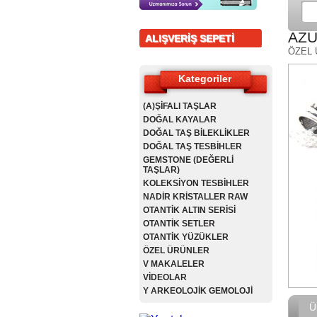
AZU
ALIŞVERİŞ SEPETİ
ÖZEL
Kategoriler
(A)ŞİFALI TAŞLAR
DOĞAL KAYALAR
DOĞAL TAŞ BİLEKLİKLER
DOĞAL TAŞ TESBİHLER
GEMSTONE (DEĞERLİ
TAŞLAR)
KOLEKSİYON TESBİHLER
NADİR KRİSTALLER RAW
OTANTİK ALTIN SERİSİ
OTANTİK SETLER
OTANTİK YÜZÜKLER
ÖZEL ÜRÜNLER
V MAKALELER
VİDEOLAR
Y ARKEOLOJİK GEMOLOJİ
Ü