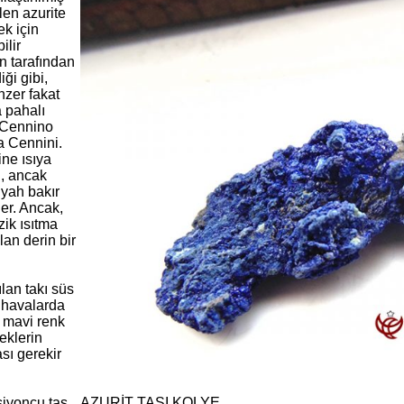
len azurite
ek için
ilir
n tarafından
diği gibi,
nzer fakat
 pahalı
 Cennino
 Cennini.
ine ısıya
ı, ancak
iyah bakır
er. Ancak,
zik ısıtma
an derin bir
lan takı süs
r havalarda
n mavi renk
eklerin
sı gerekir
siyoncu taş
AZURİT TAŞI KOLYE