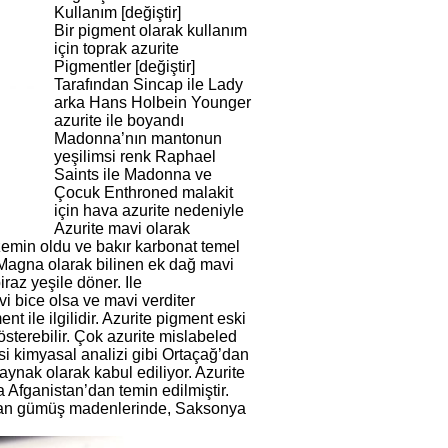
Kullanım [değiştir]
Bir pigment olarak kullanım
için toprak azurite
Pigmentler [değiştir]
Tarafından Sincap ile Lady
arka Hans Holbein Younger
azurite ile boyandı
Madonna’nın mantonun
yeşilimsi renk Raphael
Saints ile Madonna ve
Çocuk Enthroned malakit
için hava azurite nedeniyle
Azurite mavi olarak
 zemin oldu ve bakır karbonat temel
 Magna olarak bilinen ek dağ mavi
iraz yeşile döner. Ile
avi bice olsa ve mavi verditer
nt ile ilgilidir. Azurite pigment eski
österebilir. Çok azurite mislabeled
isi kimyasal analizi gibi Ortaçağ’dan
kaynak olarak kabul ediliyor. Azurite
 Afganistan’dan temin edilmiştir.
nan gümüş madenlerinde, Saksonya