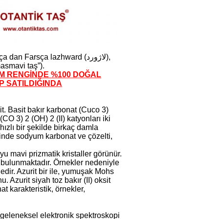
an Farsça lazhward (لاژورد),
asmavi taş”).
TAM RENGİNDE %100 DOĞAL
P SATILDIĞINDA
kit. Basit bakır karbonat (Cuco 3)
O 3) 2 (OH) 2 (II) katyonları iki
i hızlı bir şekilde birkaç damla
i içinde sodyum karbonat ve çözelti,
yu mavi prizmatik kristaller görünür.
rla bulunmaktadır. Örnekler nedeniyle
dir. Azurit bir ile, yumuşak Mohs
. Azurit siyah toz bakır (II) oksit
at karakteristik, örnekler,
) geleneksel elektronik spektroskopi