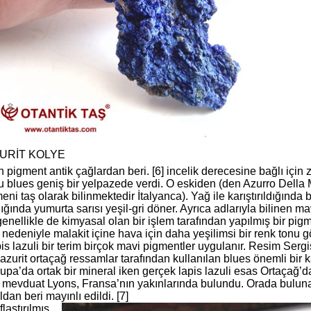
ZURİT KOLYE
n pigment antik çağlardan beri. [6] incelik derecesine bağlı için
 bu blues geniş bir yelpazede verdi. O eskiden (den Azurro Della
ni taş olarak bilinmektedir İtalyanca). Yağ ile karıştırıldığında b
ldığında yumurta sarısı yeşil-gri döner. Ayrıca adlarıyla bilinen m
genellikle de kimyasal olan bir işlem tarafından yapılmış bir pigme
 nedeniyle malakit içine hava için daha yeşilimsi bir renk tonu g
pis lazuli bir terim birçok mavi pigmentler uygulanır. Resim Serg
r, azurit ortaçağ ressamlar tarafından kullanılan blues önemli bir 
pa’da ortak bir mineral iken gerçek lapis lazuli esas Ortaçağ’da
mevduat Lyons, Fransa’nın yakınlarında bulundu. Orada bulu
ldan beri mayınlı edildi. [7]
flaştırılmış