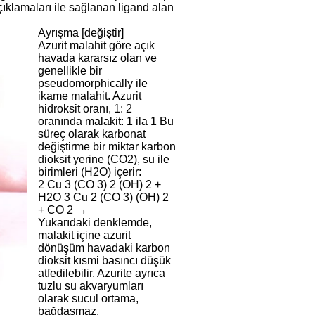
ıklamaları ile sağlanan ligand alan
Ayrışma [değiştir]
Azurit malahit göre açık
havada kararsız olan ve
genellikle bir
pseudomorphically ile
ikame malahit. Azurit
hidroksit oranı, 1: 2
oranında malakit: 1 ila 1 Bu
süreç olarak karbonat
değiştirme bir miktar karbon
dioksit yerine (CO2), su ile
birimleri (H2O) içerir:
2 Cu 3 (CO 3) 2 (OH) 2 +
H2O 3 Cu 2 (CO 3) (OH) 2
+ CO 2 →
Yukarıdaki denklemde,
malakit içine azurit
dönüşüm havadaki karbon
dioksit kısmi basıncı düşük
atfedilebilir. Azurite ayrıca
tuzlu su akvaryumları
olarak sucul ortama,
bağdaşmaz.