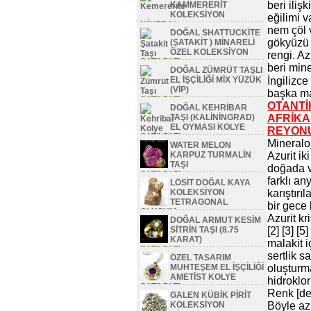
beri ilişk
KAMMERERİT
KOLEKSİYON
eğilimi 
MİNERAL
nem çöl 
DOĞAL SHATTUCKİTE
SATILDI TL
gökyüzü
(ŞATAKİT ) MİNARELİ
ÖZEL KOLEKSİYON
rengi. A
SATILDI TL
beri min
DOĞAL ZÜMRÜT TAŞLI
EL İŞÇİLİĞİ MİX YÜZÜK
İngilizce
(VİP)
başka mas
SATILDI TL
OTANTİ
DOĞAL KEHRİBAR
TAŞI (KALİNİNGRAD)
AFRİKA
EL OYMASI KOLYE
REYON
SATILDI TL
Mineraloj
WATER MELON
KARPUZ TURMALİN
Azurit ik
TAŞI
doğada va
SATILDI TL
farklı an
LÖSİT DOĞAL KAYA
KOLEKSİYON
karıştırı
TETRAGONAL
bir gece
OLUŞUM
Azurit kr
DOĞAL ARMUT KESİM
SATILDI TL
SİTRİN TAŞI (8.75
[2] [3] [
KARAT)
malakit 
SATILDI TL
sertlik s
ÖZEL TASARIM
MUHTEŞEM EL İŞÇİLİĞİ
oluşturma
AMETİST KOLYE
hidroklor
SATILDI TL
Renk [değ
GALEN KÜBİK PİRİT
KOLEKSİYON
Böyle azu