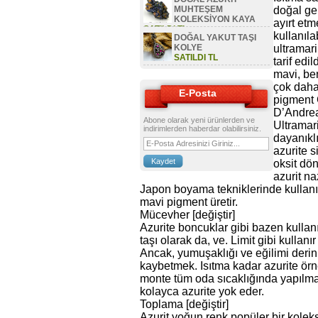
MUHTEŞEM
doğal ge
KOLEKSİYON KAYA
ayırt etm
SATILDI TL
kullanılab
DOĞAL YAKUT TAŞI
KOLYE
ultramari
SATILDI TL
tarif edil
mavi, be
çok daha
E-Posta
pigment
D’Andrea
Abone olarak yeni ürünlerden ve
Ultramar
indirimlerden haberdar olabilirsiniz.
dayanıkl
azurite s
oksit dön
azurit na
Japon boyama tekniklerinde kullanıl
mavi pigment üretir.
Mücevher [değiştir]
Azurite boncuklar gibi bazen kullanı
taşı olarak da, ve. Limit gibi kullanı
Ancak, yumuşaklığı ve eğilimi deri
kaybetmek. Isıtma kadar azurite örn
monte tüm oda sıcaklığında yapılma
kolayca azurite yok eder.
Toplama [değiştir]
Azurit yoğun renk popüler bir kolek