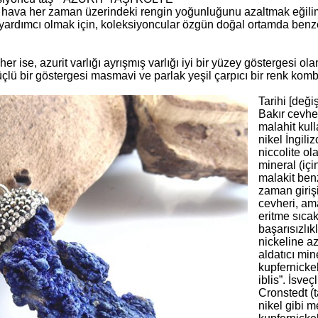
çık hava her zaman üzerindeki rengin yoğunluğunu azaltmak eğili
rdımcı olmak için, koleksiyoncular özgün doğal ortamda benzer 
r ise, azurit varlığı ayrışmış varlığı iyi bir yüzey göstergesi ola
 güçlü bir göstergesi masmavi ve parlak yeşil çarpıcı bir renk k
Tarihi [değiş
Bakır cevher
malahit kull
nikel İngil
niccolite ol
mineral (iç
malakit ben
zaman giriş
cevheri, am
eritme sıcak
başarısızlı
nickeline a
aldatıcı min
kupfernicke
iblis”. İsve
Cronstedt (t
nikel gibi 