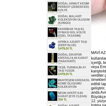
DOĞAL ARMUT KESİM
PERİDOT (ZEBERCED)
KOLYE
SATILDI TL
DOĞAL MALAHİT
KOLEKSİYON OLUŞUM
(KONGO)
SATILDI TL
KEHRİBAR TAŞI EL
OYMASI GÜL KOLYE
(ÖZEL TASARIM)
SATILDI TL
AFRİKA AZURİT TAŞI
(DEEP BLUE)
SATILDI TL
MAVİ A
DOĞAL DİASPOR
KRİSTALİ 8.40 KARAT
kullanıla
(TANATARİT)
içeriği,
SATILDI TL
veya Erme
YEŞİL TURMALİN AY
TAŞI YÜZÜK
karıştırı
SATILDI TL
verditer 
örnekleri
MUHTEŞEM KRİZAKOL
KÜME OLUŞUMU
edildi la
KOLEKSİYON
geliştiri
MİNAREL
anda Avru
NEON APATİT 9.85
SATILDI TL
KARAT (EYE CLEAN)
Büyükçe 
350 TL
12. yüzyı
Isıtma sa
DOĞAL AZURİT