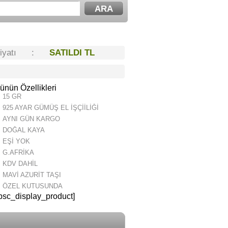
Fiyatı :
SATILDI TL
ünün Özellikleri
15 GR
925 AYAR GÜMÜŞ EL İŞÇİİLİĞİ
AYNI GÜN KARGO
DOĞAL KAYA
EŞİ YOK
G.AFRİKA
KDV DAHİL
MAVİ AZURİT TAŞI
ÖZEL KUTUSUNDA
psc_display_product]