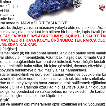
ili olma
vardır Düşük
ve kış
 masmavi
zurite hem
eral modern
MAVİ AZURİT TAŞI KOLYE
 adı, bu ilişkiyi yansıtan masmavi yoluyla elde edilmektedir Arapça d
mavi taş olan mevduat için bilinen bir bölgede, lapis lazuli (“m
K TAŞ FARKI İLE 925 AYAR GÜMÜŞ İŞÇİLİKLİ 1.KALİTE 
 MAVİ AZURİT KAYA KOLYE ÜRÜNÜMÜZ TEK PARÇA OLU
UMUZDAN KALKAR.
i [değiştir]
i temel bakır (II) biri karbonat mineraller, diğeri parlak yeşil mala
r olduğu bilinmemektedir. Azurit bakır, aşağıdaki formüle Cu 3 (C
yonları ile bağlantılıdır karbonat ve hidroksit. Azurit küçük kristal
larak üretilebilir bakır sülfat, bir içine çözeltisi, doymuş çözeltis
 boyunca beklemeye bırakılmasıyla hazırlanmaktadır.
istaller monoklinik ve görülebilir zaman yeterince büyük onlar ko
5] azurite örnekler nodüler tipik masif ve sık sık biçimde sarkıtla
içine numune yüzeyinin hava zamanla renk hafifletmek eğiliminde
adece 3,5 ila 4 arasında özgül ağırlığı azurit ve 3.89 3.77 olduğunu
k için karbondioksit ve su kaybetme, ısı ile yok edilir. Bir karbon
ik asit ile işlenmesi üzerine köpürmek.
iştir]
rit ve malahit gibi minerallerin optik özellikleri (renk, yoğunluk