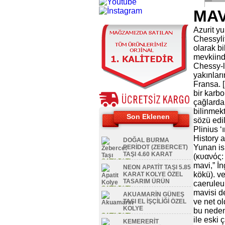
MAV
Azurit yu
Chessyli
olarak bi
mevkiin
Chessy-
yakınlar
Fransa. [
bir karbo
çağlarda
bilinmekt
Son Eklenen
sözü edi
Plinius ‘
History a
DOĞAL BURMA
Yunan i
PERİDOT (ZEBERCET)
TAŞI 4.60 KARAT
(κυανός: 
SATILDI TL
mavi,” İn
NEON APATİT TAŞI 5.85
kökü). ve
KARAT KOLYE ÖZEL
TASARIM ÜRÜN
caeruleum
SATILDI TL
mavisi d
AKUAMARİN GÜNEŞ
ve net o
TAŞI EL İŞÇİLİĞİ ÖZEL
KOLYE
bu neden
SATILDI TL
ile eski 
KEMERERİT