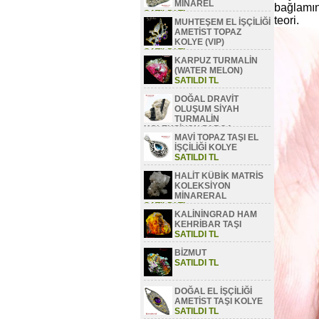
MİNAREL
bağlamın
SATILDI TL
teori.
MUHTEŞEM EL İŞÇİLİĞİ
AMETİST TOPAZ
KOLYE (VIP)
SATILDI TL
KARPUZ TURMALİN
(WATER MELON)
SATILDI TL
DOĞAL DRAVİT
OLUŞUM SİYAH
TURMALİN
KOLEKSİYON PARÇA
MAVİ TOPAZ TAŞI EL
SATILDI TL
İŞÇİLİĞİ KOLYE
SATILDI TL
HALİT KÜBİK MATRİS
KOLEKSİYON
MİNARERAL
SATILDI TL
KALİNİNGRAD HAM
KEHRİBAR TAŞI
SATILDI TL
BİZMUT
SATILDI TL
DOĞAL EL İŞÇİLİĞİ
AMETİST TAŞI KOLYE
SATILDI TL