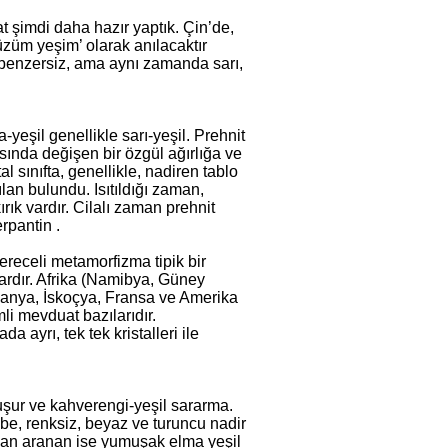
 şimdi daha hazır yaptık. Çin’de,
üzüm yeşim’ olarak anılacaktır
 benzersiz, ama aynı zamanda sarı,
yeşil genellikle sarı-yeşil. Prehnit
sında değişen bir özgül ağırlığa ve
l sınıfta, genellikle, nadiren tablo
ılan bulundu. Isıtıldığı zaman,
ırık vardır. Cilalı zaman prehnit
erpantin .
ereceli metamorfizma tipik bir
ardır. Afrika (Namibya, Güney
lmanya, İskoçya, Fransa ve Amerika
li mevduat bazılarıdır.
 ayrı, tek tek kristalleri ile
oluşur ve kahverengi-yeşil sararma.
embe, renksiz, beyaz ve turuncu nadir
ndan aranan ise yumuşak elma yeşil