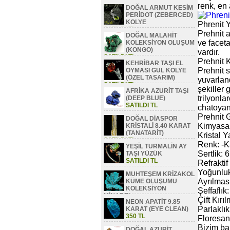
renk, en 
DOĞAL ARMUT KESİM
PERİDOT (ZEBERCED)
KOLYE
Phrenit 
SATILDI TL
Prehnit 
DOĞAL MALAHİT
ve facet
KOLEKSİYON OLUŞUM
(KONGO)
vardır.
SATILDI TL
Prehnit 
KEHRİBAR TAŞI EL
Prehnit s
OYMASI GÜL KOLYE
(ÖZEL TASARIM)
yuvarlan
SATILDI TL
şekiller 
AFRİKA AZURİT TAŞI
trilyonla
(DEEP BLUE)
SATILDI TL
chatoyan
Prehnit 
DOĞAL DİASPOR
Kimyasal
KRİSTALİ 8.40 KARAT
(TANATARİT)
Kristal Y
SATILDI TL
Renk: -Ka
YEŞİL TURMALİN AY
Sertlik:
TAŞI YÜZÜK
SATILDI TL
Refraktif
Yoğunluk
MUHTEŞEM KRİZAKOL
Ayrılması
KÜME OLUŞUMU
KOLEKSİYON
Şeffaflı
MİNAREL
Çift Kırı
NEON APATİT 9.85
SATILDI TL
Parlaklık
KARAT (EYE CLEAN)
350 TL
Floresan:
Bizim bak
DOĞAL AZURİT