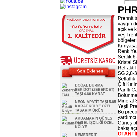
PHR
Prehnit t
yaygın de
açık ve 
yeşil ren
bölgelerin
Kimyasal
Renk Yeş
Sertlik 6
Kristal 
Refraktif
Son Eklenen
SG 2,8-3
Şeffaflı
Çift Kırı
DOĞAL BURMA
Parıltı 
PERİDOT (ZEBERCET)
TAŞI 4.60 KARAT
Bölünme 
SATILDI TL
Mineral S
NEON APATİT TAŞI 5.85
Yeşil Pre
KARAT KOLYE ÖZEL
TASARIM ÜRÜN
Bu precog
SATILDI TL
yardımcı 
AKUAMARİN GÜNEŞ
Güneş ple
TAŞI EL İŞÇİLİĞİ ÖZEL
KOLYE
bakış açı
SATILDI TL
OTANTİK
KEMERERİT