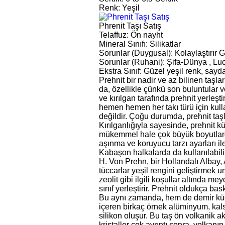
Renk: Yeşil
Phrenit Taşı Satış
Telaffuz: Ön nayht
Mineral Sınıfı: Silikatlar
Sorunlar (Duygusal): Kolaylaştırır G
Sorunlar (Ruhani): Şifa-Dünya , Lu
Ekstra Sınıf: Güzel yeşil renk, say
Prehnit bir nadir ve az bilinen taşl
da, özellikle çünkü son buluntular
ve kırılgan tarafında prehnit yerleşti
hemen hemen her takı türü için kull
değildir. Çoğu durumda, prehnit taşl
Kırılganlığıyla sayesinde, prehnit k
mükemmel hale çok büyük boyutlarda v
aşınma ve koruyucu tarzı ayarları ile
Kabaşon halkalarda da kullanılabili
H. Von Prehn, bir Hollandalı Albay, 
tüccarlar yeşil rengini geliştirmek 
zeolit gibi ilgili koşullar altında m
sınıf yerleştirir. Prehnit oldukça ba
Bu aynı zamanda, hem de demir kü
içeren birkaç örnek alüminyum, kal
silikon oluşur. Bu taş ön volkanik ak
kristaller çok ayrıntı sonra, volkanın