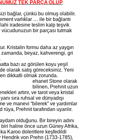
ÜRÜNÜMÜZ TEK PARÇA OLUP
sizi bağlar, çünkü bu olmuş olabilir.
ement varlıklar … ile bir bağlantı
İlahi iradesine teslim kalp teşvik
ir vücudunuzun bir parçası tutmak
ur. Kristalin formu daha az yaygın
ı zamanda, beyaz, kahverengi, gri
.
hatta bazı az görülen koyu yeşil
ade olarak satış göreceksiniz. Yeni
den dikkatli olmak zorunda.
ehanet Stone olarak
bilinen, Prehnit uzun
kleri artırır, ve tarot veya kristal
n yanı sıra ruhsal ve dünyadışı
rme ve manevi “bilerek” ve yardımlar
d rüya, Prehnit tarafından uyarılır.
saydam olduğunu. Bir bireyin adını
 biri haline önce uzun Güney Afrika,
ika Karoo doleritlere keşfedildi
ay Hendrik von Prehn (1733-1785),