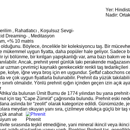
Yer: Hindis
Nadir: Orta
erilim , Rahatlatıcı , Koşulsuz Sevgi-
cid Dreaming- , Meditasyon
dam, <% 10 matris
ar olduğunu. Böylece, öncelikle bir koleksiyoncu taş. Bir mücevh
 ve mükemmel uygun fiyatta, daha popüler hale geliyor. Sadece b
rir iyi bölünme, bir kırılgan yapışkanlığı var, ama bazı bakım ve ko
anılabilir. Ancak, prehnit yerel günlük takı perakende mağazasın
ar uzman çevrimiçi kaynaklı gerekecektir renkli taş tedarikçileri 
üpe, kolye, iğne veya broş için en uygundur. Şeffaf cabochons ce
e çok uygun fiyatlarla bulunabilir. Prehnit da yüzük takılabilir
 sınırlı olmalıdır. Yönlü prehnit ışığın içinden geçen izin açık aya
r
Afrika’da bulunan Ümit Burnu de 1774 yılından bu yana prehnit on
umut için taş “Cape Zümrüt” çağrısında bulundu. Prehnit eski ned
eydana aslında bir “zeolit” olarak kategorize edildi. Günümüzde, je
skılara meydan okuyan yanı sıra, çizilmeye oldukça güçlü bir taş v
çük anahat
siyum ve
Phrenit
tivite sırasında teşkil etmediğine, yani mineral ikincil veya ikinci
 yol açtığı olaylardan yapısı vardı. Renkler: Prehnit taş, genellik