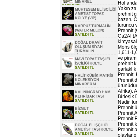
MİNAREL
Hollanda
SATILDI TL
Yakın za
MUHTEŞEM EL İŞÇİLİĞİ
prehnit g
AMETİST TOPAZ
KOLYE (VIP)
bazen. O
SATILDI TL
turuncu v
KARPUZ TURMALİN
Prehnit 
(WATER MELON)
SATILDI TL
Ca2Al (
kimyasal 
DOĞAL DRAVİT
Mohs ölç
OLUŞUM SİYAH
TURMALİN
1,611-1,6
KOLEKSİYON PARÇA
ve pirami
MAVİ TOPAZ TAŞI EL
SATILDI TL
prehnit k
İŞÇİLİĞİ KOLYE
SATILDI TL
parlaklık
Prehnit;
HALİT KÜBİK MATRİS
Prehnit 
KOLEKSİYON
MİNARERAL
ürünüdür
SATILDI TL
Afrika), 
KALİNİNGRAD HAM
Birleşik
KEHRİBAR TAŞI
SATILDI TL
Nadir, tu
Prehnit ü
BİZMUT
Prehnit 
SATILDI TL
Prehnit 
Prehnit k
DOĞAL EL İŞÇİLİĞİ
Prehnit a
AMETİST TAŞI KOLYE
SATILDI TL
olaylar 