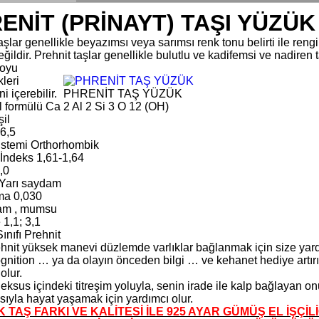
ENİT (PRİNAYT) TAŞI YÜZÜK
aşlar genellikle beyazımsı veya sarımsı renk tonu belirti ile rengi 
ğildir. Prehnit taşlar genellikle bulutlu ve kadifemsi ve nadire
koyu
kleri
i içerebilir.
PHRENİT TAŞ YÜZÜK
 formülü Ca 2 Al 2 Si 3 O 12 (OH)
il
-6,5
Sistemi Orthorhombik
 İndeks 1,61-1,64
,0
k Yarı saydam
lma 0,030
Cam , mumsu
1,1; 3,1
ınıfı Prehnit
hnit yüksek manevi düzlemde varlıklar bağlanmak için size yardımc
nition … ya da olayın önceden bilgi … ve kehanet hediye artırır g
olur.
ksus içindeki titreşim yoluyla, senin irade ile kalp bağlayan onu
sıyla hayat yaşamak için yardımcı olur.
 TAŞ FARKI VE KALİTESİ İLE 925 AYAR GÜMÜŞ EL İŞÇİL