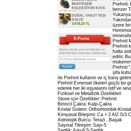
Prehnit: İ
MUHTEŞEM
KOLEKSİYON KAYA
benzer T
SATILDI TL
Yukarıya
DOĞAL YAKUT TAŞI
Yakından 
KOLYE
SATILDI TL
üzere bir
Hemimorfi
mineraller
E-Posta
Prehnit M
Prehnit 
Abone olarak yeni ürünlerden ve
hatta ast
indirimlerden haberdar olabilirsiniz.
edilir. 
mükemmel
Prehnit “
şifa kuts
ile Prehnit kullanın ve iç barış getir
Prehnit Evrensel ilkeleri güçlü bir 
ederek her iki eşyalarını istif ve sev
Fiziksel ve Metafizik Özellikleri
Stone için Özellikler: Prehnit
Birincil Çakra: Kalp-Çakra
Kristal Sistem: Orthorhombik-Krista
Kimyasal Bileşimi: Ca + 2 Al2 Si3 
Astrolojik Burcu: Terazi , Başak
Sayısal Titreşim: Sayı-5
Sertlik: 6-to-6.5-Sertlik