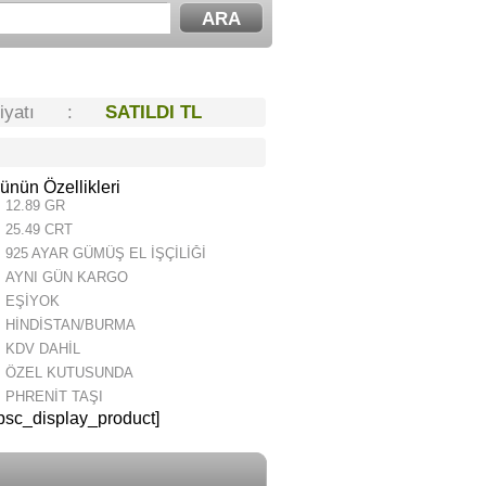
Fiyatı :
SATILDI TL
ünün Özellikleri
12.89 GR
25.49 CRT
925 AYAR GÜMÜŞ EL İŞÇİLİĞİ
AYNI GÜN KARGO
EŞİYOK
HİNDİSTAN/BURMA
KDV DAHİL
ÖZEL KUTUSUNDA
PHRENİT TAŞI
psc_display_product]