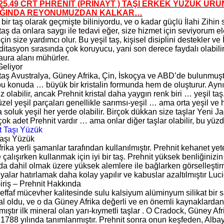
LI 25.49 CRT PHRENİT (PRİNAYT ) TAŞI ERKEK YÜZÜK 
DIĞINDA REYONUMUZDAN KALKAR…
i bir taş olarak geçmişte biliniyordu, ve o kadar güçlü İlahi Zihin 
taş da onlara saygı ile tedavi eğer, size hizmet için seviyorum el
in size yardımcı olur. Bu yeşil taş, kişisel disiplini destekler ve 
ditasyon sırasında çok koruyucu, yani son derece faydalı olabil
aura alanı mühürler.
eliyor
 taş Avustralya, Güney Afrika, Çin, İskoçya ve ABD’de bulunmuşt
bu konuda … büyük bir kristalin formunda hem de oluşturur. Ayn
z olabilir, ancak Prehnit kristal daha yaygın renk biri … yeşil taş
zel yeşil parçaları genellikle sarımsı-yeşil … ama orta yeşil ve 
 soluk yeşil her yerde olabilir. Birçok dükkan size taşlar Yeni J
ok adet Prehnit vardır … ama onlar diğer taşlar olabilir, bu yüz
Taşı Yüzük
ika yerli şamanlar tarafından kullanılmıştır. Prehnit kehanet yetene
le çalışırken kullanmak için iyi bir taş. Prehnit yüksek benliğinizi
r da dahil olmak üzere yüksek alemlere ile bağlarken görselleşti
Rüyalar hatırlamak daha kolay yapılır ve kabuslar azaltılmıştır Luci
Giriş – Prehnit Hakkında
şeffaf mücevher kalitesinde sulu kalsiyum alüminyum silikat bir 
ral oldu, ve o da Güney Afrika değerli ve en önemli kaynaklardan
ıştır ilk mineral olan yarı-kıymetli taşlar . O Cradock, Güney Afr
k 1788 yılında tanımlanmıştır. Prehnit sonra onun keşfeden, Alb