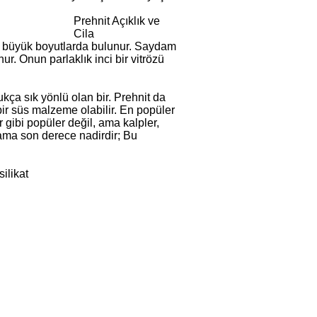
Prehnit Açıklık ve
Cila
ok büyük boyutlarda bulunur. Saydam
r. Onun parlaklık inci bir vitrözü
kça sık yönlü olan bir. Prehnit da
ir süs malzeme olabilir. En popüler
r gibi popüler değil, ama kalpler,
 ama son derece nadirdir; Bu
ilikat