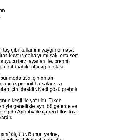
tan
k
er taş gibi kullanımı yaygın olmasa
iraz kuvars daha yumuşak, orta sert
ruyucu tarzı ayarları ile, prehnit
da bulunabilir olacağını olası
.
sur moda takı için onları
, ancak prehnit halkalar sıra
rları için idealdir. Kedi gözü prehnit
un keşfi ile yatırıldı. Erken
eniyle genellikle aynı bölgelerde ve
olog da Apophylite içeren fillosilikat
ardır.
 sınıf ölçülür. Bunun yerine,
le yağlı, parlak yeşil mevcuttur