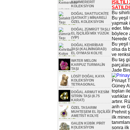
IŞILTI
KAMMERERİT
KOLEKSİYON
SATIL
MİNERAL
Bu sihirl
DOĞAL SHATTUCKİTE
SATILDI TL
Bu yeşil 
(ŞATAKİT ) MİNARELİ
ÖZEL KOLEKSİYON
yapmak iç
SATILDI TL
eder. Me
DOĞAL ZÜMRÜT TAŞLI
böylece 
EL İŞÇİLİĞİ MİX YÜZÜK
(VİP)
Nerede G
SATILDI TL
Bu yeşil
DOĞAL KEHRİBAR
olsa da 
TAŞI (KALİNİNGRAD)
EL OYMASI KOLYE
ve renksi
SATILDI TL
Bu taş gü
WATER MELON
parçalara
KARPUZ TURMALİN
TAŞI
Jade Birç
SATILDI TL
LÖSİT DOĞAL KAYA
Prinayt 
KOLEKSİYON
TETRAGONAL
Güney Afr
OLUŞUM
topları i
DOĞAL ARMUT KESİM
SATILDI TL
varlıkla
SİTRİN TAŞI (8.75
KARAT)
artırır. 
SATILDI TL
arih ve 
ÖZEL TASARIM
Prehnit 
MUHTEŞEM EL İŞÇİLİĞİ
AMETİST KOLYE
ilk mine
SATILDI TL
tanımlanm
GALEN KÜBİK PİRİT
sonra il
KOLEKSİYON