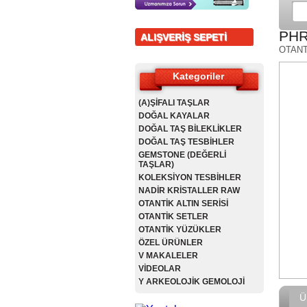
PHR
ALIŞVERİŞ SEPETİ
OTANT
Kategoriler
(A)ŞİFALI TAŞLAR
DOĞAL KAYALAR
DOĞAL TAŞ BİLEKLİKLER
DOĞAL TAŞ TESBİHLER
GEMSTONE (DEĞERLİ
TAŞLAR)
KOLEKSİYON TESBİHLER
NADİR KRİSTALLER RAW
OTANTİK ALTIN SERİSİ
OTANTİK SETLER
OTANTİK YÜZÜKLER
ÖZEL ÜRÜNLER
V MAKALELER
VİDEOLAR
Y ARKEOLOJİK GEMOLOJİ
Ü