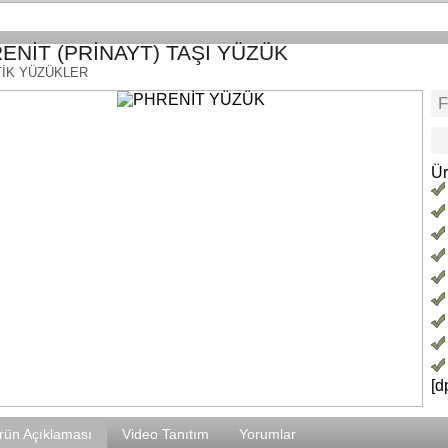
ENİT (PRİNAYT) TAŞI YÜZÜK
İK YÜZÜKLER
Ür
[d
rün Açıklaması
Video Tanıtım
Yorumlar