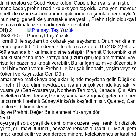
lı mineralog ve Good Hope koloni Cape erken valisi almıştır.
mana kadar, prehnit nadir koleksiyon taş oldu, ama yeni mevduat
enellikle üzüm salkımı andırır tipik nodül oluşumları nedeniyle ‘
nun rengi genellikle yumuşak elma yeşili , Prehnit için oldukça
e mavi olmak üzere nadir renklerde olabilir.
(OH) 2
AlSi3O10)
Phrinayt Taş Yüzük
formülü ile saydam tipik olarak yarı saydamdır. Onun renkli elma-
eğine göre 6-6,5 bir derece ile oldukça zordur. Bu 2,82-2,94 ara
69 arasında bir kırılma indisine sahiptir. Prehnit Ortorombik krista
dal kristaller halinde Batriyoidal (üzüm gibi) toplam formları yay
ristaller bazen su kapalı verebilir. Bu kırılgan azim ve düzensiz k
 inci bir vitrözü vardır. Prehnit ile karışabilir apatit , yeşim veya s
 Kökeni ve Kaynaklar Geri Dön
damarlar ve mafik kaya boşlukları içinde meydana gelir. Düşük d
. Prehnit İlköğretim mevduat dünyanın birçok yerinde kaynaklı v
Avustralya (Batı Avustralya, Northern Territory), Kanada, Çin, A
 Devletleri (New Jersey, Pennsylvania ve Virginia) gelen en önem
runcu renkli prehnit Güney Afrika’da keşfedilmiştir. Quebec, Canada
retilmesi bilinmektedir.
Alış ve Prehnit Değer Belirlenmesi Yukarıya dön
Renkli
oyu yeşil soluk yeşil de dahil olmak üzere, yeşil renk, bir dizi 
yrıca, gri, mavi, turuncu, beyaz ve renksiz oluşabilir. , Mavi, p
olarak kabul edilir ve son derece mineral koleksiyoncular tarafı