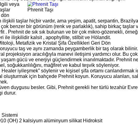
lgili veya
aşlar
Phrenit Taşı
 dön
ilişkili taşlar hiçbir vardır, ama yeşim, apatit, serpantin, Brazily
 çok benzer bir görünüm (renk ve parlaklık), sahip birkaç taşlar va
t . Prehnit de sık sık bulunan ve bir çok mikro-gözenekli, örneği
i ile ilişkilidir kalsit , apophyllite, stilbit ve Hölandit.
itoloji, Metafizik ve Kristal Şifa Özellikleri Geri Dön
koruyucu taş ve aynı zamanda peygamberlik bir taş olarak bilinir
ral projeksiyon aracılığıyla manevi iletişimi yardımcı olur. Bu çok
Bu yaşam gücü ve enerjiyi güçlendirmek inanılmaktadır. Prehnit 
, soğukkanlılığını, mağfiret ve kabul teşvik söyleniyor.
, Healer iyileşmek” söylenir ve kişisel şifa ortamı canlandırmak içi
al oluşturmak için bahçede Prehnit koyun. Koruyucu alanları, saki
mek.
güven duygusu besler. Gibi, Prehnit gerekli her türlü tezahür Evre
gi durur.
l Sistemi
O10 (OH) 2 kalsiyum alüminyum silikat Hidroksit