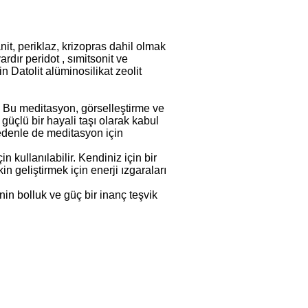
anit, periklaz, krizopras dahil olmak
rdır peridot , sımitsonit ve
n Datolit alüminosilikat zeolit
. Bu meditasyon, görselleştirme ve
 güçlü bir hayali taşı olarak kabul
nedenle de meditasyon için
n kullanılabilir. Kendiniz için bir
n geliştirmek için enerji ızgaraları
nin bolluk ve güç bir inanç teşvik