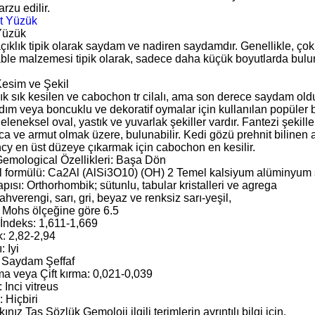
arzu edilir.
Yüzük
açıklık tipik olarak saydam ve nadiren saydamdır. Genellikle, ç
able malzemesi tipik olarak, sadece daha küçük boyutlarda bulunu
Kesim ve Şekil
ık sık kesilen ve cabochon tr cilalı, ama son derece saydam oldu
dım veya boncuklu ve dekoratif oymalar için kullanılan popüler b
geleneksel oval, yastık ve yuvarlak şekiller vardır. Fantezi şekille
rca ve armut olmak üzere, bulunabilir. Kedi gözü prehnit bilinen
cy en üst düzeye çıkarmak için cabochon en kesilir.
Gemological Özellikleri: Başa Dön
 formülü: Ca2Al (AlSi3O10) (OH) 2 Temel kalsiyum alüminyum s
apısı: Orthorhombik; sütunlu, tabular kristalleri ve agrega
hverengi, sarı, gri, beyaz ve renksiz sarı-yeşil,
 6 Mohs ölçeğine göre 6.5
 İndeks: 1,611-1,669
: 2,82-2,94
: Iyi
k: Saydam Şeffaf
lma veya Çift kırma: 0,021-0,039
: Inci vitreus
 Hiçbiri
ınız Taş Sözlük Gemoloji ilgili terimlerin ayrıntılı bilgi için.