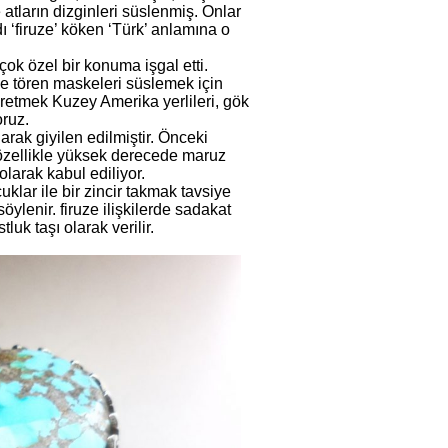
 atların dizginleri süslenmiş. Onlar
 ‘firuze’ köken ‘Türk’ anlamına o
ok özel bir konuma işgal etti.
le tören maskeleri süslemek için
üretmek Kuzey Amerika yerlileri, gök
oruz.
rak giyilen edilmiştir. Önceki
 özellikle yüksek derecede maruz
olarak kabul ediliyor.
klar ile bir zincir takmak tavsiye
öylenir. firuze ilişkilerde sadakat
luk taşı olarak verilir.