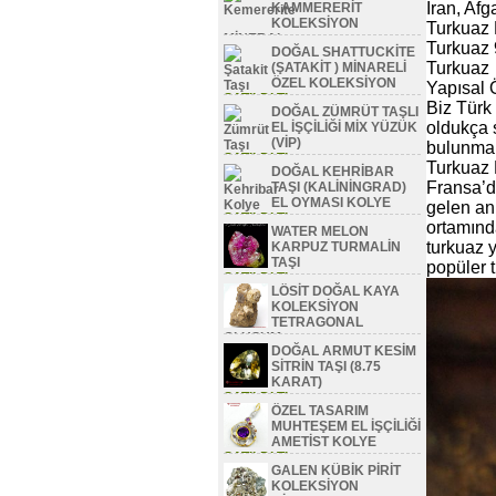
İran, Afg
KAMMERERİT
KOLEKSİYON
Turkuaz 
MİNERAL
Turkuaz 
DOĞAL SHATTUCKİTE
SATILDI TL
Turkuaz
(ŞATAKİT ) MİNARELİ
ÖZEL KOLEKSİYON
Yapısal Ö
SATILDI TL
Biz Türk 
DOĞAL ZÜMRÜT TAŞLI
oldukça 
EL İŞÇİLİĞİ MİX YÜZÜK
(VİP)
bulunmak
SATILDI TL
Turkuaz 
DOĞAL KEHRİBAR
Fransa’da
TAŞI (KALİNİNGRAD)
EL OYMASI KOLYE
gelen anl
SATILDI TL
ortamında
WATER MELON
turkuaz 
KARPUZ TURMALİN
TAŞI
popüler t
SATILDI TL
LÖSİT DOĞAL KAYA
KOLEKSİYON
TETRAGONAL
OLUŞUM
DOĞAL ARMUT KESİM
SATILDI TL
SİTRİN TAŞI (8.75
KARAT)
SATILDI TL
ÖZEL TASARIM
MUHTEŞEM EL İŞÇİLİĞİ
AMETİST KOLYE
SATILDI TL
GALEN KÜBİK PİRİT
KOLEKSİYON