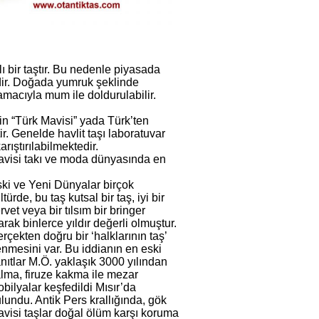
lı bir taştır. Bu nedenle piyasada
dir. Doğada yumruk şeklinde
macıyla mum ile doldurulabilir.
için “Türk Mavisi” yada Türk’ten
r. Genelde havlit taşı laboratuvar
rıştırılabilmektedir.
mavisi takı ve moda dünyasında en
ki ve Yeni Dünyalar birçok
ltürde, bu taş kutsal bir taş, iyi bir
rvet veya bir tılsım bir bringer
arak binlerce yıldır değerli olmuştur.
rçekten doğru bir ‘halklarının taş’
nmesini var. Bu iddianın en eski
nıtlar M.Ö. yaklaşık 3000 yılından
lma, firuze kakma ile mezar
bilyalar keşfedildi Mısır’da
lundu. Antik Pers krallığında, gök
visi taşlar doğal ölüm karşı koruma