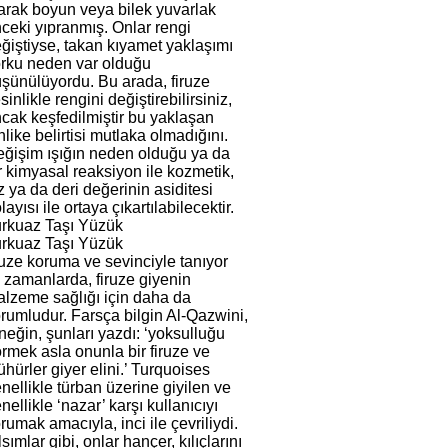
arak boyun veya bilek yuvarlak
ceki yıpranmış. Onlar rengi
ğiştiyse, takan kıyamet yaklaşımı
rku neden var olduğu
şünülüyordu. Bu arada, firuze
sinlikle rengini değiştirebilirsiniz,
cak keşfedilmiştir bu yaklaşan
hlike belirtisi mutlaka olmadığını.
ğişim ışığın neden olduğu ya da
r kimyasal reaksiyon ile kozmetik,
z ya da deri değerinin asiditesi
layısı ile ortaya çıkartılabilecektir.
rkuaz Taşı Yüzük
rkuaz Taşı Yüzük
ruze koruma ve sevinciyle tanıyor
k zamanlarda, firuze giyenin
lzeme sağlığı için daha da
rumludur. Farsça bilgin Al-Qazwini,
neğin, şunları yazdı: ‘yoksulluğu
rmek asla onunla bir firuze ve
hürler giyer elini.’ Turquoises
nellikle türban üzerine giyilen ve
nellikle ‘nazar’ karşı kullanıcıyı
rumak amacıyla, inci ile çevriliydi.
lsımlar gibi, onlar hançer, kılıçlarını