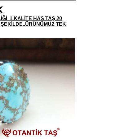
K
İĞİ 1.KALİTE HAS TAŞ 20
 ŞEKİLDE..ÜRÜNÜMÜZ TEK