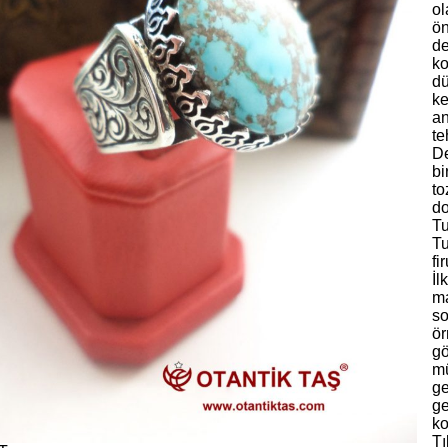
ol
ön
de
ko
dü
ke
an
te
De
bi
to
do
Tu
Tu
fi
İl
ma
so
ör
gö
mü
ge
ge
ko
Tı