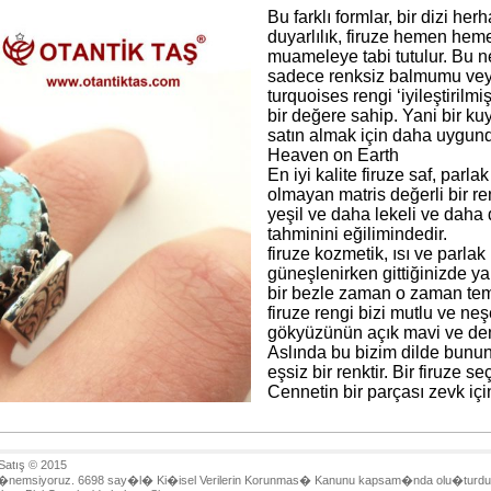
Bu farklı formlar, bir dizi her
duyarlılık, firuze hemen hem
muameleye tabi tutulur. Bu ne
sadece renksiz balmumu veya s
turquoises rengi ‘iyileştirilm
bir değere sahip. Yani bir ku
satın almak için daha uygund
Heaven on Earth
En iyi kalite firuze saf, parl
olmayan matris değerli bir re
yeşil ve daha lekeli ve daha 
tahminini eğilimindedir.
firuze kozmetik, ısı ve parlak
güneşlenirken gittiğinizde ya
bir bezle zaman o zaman temi
firuze rengi bizi mutlu ve neşe
gökyüzünün açık mavi ve denizin
Aslında bu bizim dilde bunun i
eşsiz bir renktir. Bir firuze
Cennetin bir parçası zevk içi
 Satış © 2015
lili�ini �nemsiyoruz. 6698 say�l� Ki�isel Verilerin Korunmas� Kanunu kapsam�nda olu�t