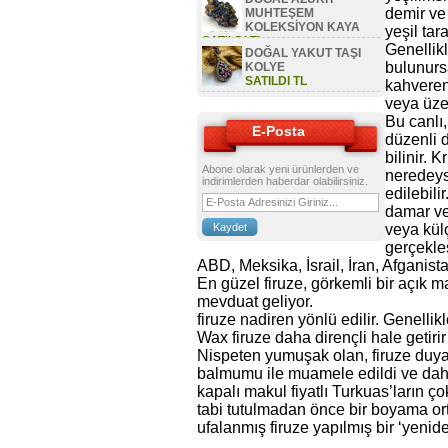
demir ve 
MUHTEŞEM
KOLEKSİYON KAYA
yeşil tar
SATILDI TL
Genellik
DOĞAL YAKUT TAŞI
bulunursa
KOLYE
SATILDI TL
kahveren
veya üzer
Bu canlı
E-Posta
düzenli d
bilinir. 
Abone olarak yeni ürünlerden ve
neredeys
indirimlerden haberdar olabilirsiniz.
edilebilir
damar vey
veya kül
gerçekleş
ABD, Meksika, İsrail, İran, Afganis
En güzel firuze, görkemli bir açık m
mevduat geliyor.
firuze nadiren yönlü edilir. Genellik
Wax firuze daha dirençli hale getirir
Nispeten yumuşak olan, firuze duyar
balmumu ile muamele edildi ve daha so
kapalı makul fiyatlı Turkuas’ların ço
tabi tutulmadan önce bir boyama orta
ufalanmış firuze yapılmış bir ‘yeniden