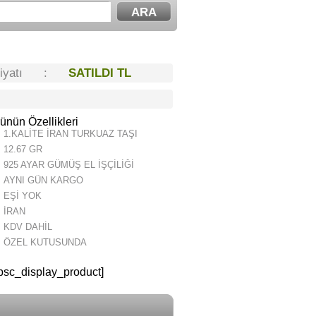
Fiyatı :
SATILDI TL
ünün Özellikleri
1.KALİTE İRAN TURKUAZ TAŞI
12.67 GR
925 AYAR GÜMÜŞ EL İŞÇİLİĞİ
AYNI GÜN KARGO
EŞİ YOK
İRAN
KDV DAHİL
ÖZEL KUTUSUNDA
psc_display_product]