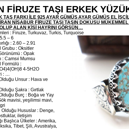
N FİRUZE TAŞI ERKEK YÜZÜ
 TAŞ FARKI İLE 925 AYAR GÜMÜŞ AYAR GÜMÜŞ EL İŞÇİL
İRAN NİŞABUR FİRUZE TAŞI TAŞIN DOKUSU MÜKEMMEL
OLUP ALAN KİŞİ HAYRINI GÖRSÜN…
mleri : Firuze, Turkuvaz, Turkis, Turquoise
 5.5 – 6
rlığı : 2.60 – 2.91
 Grubu : Oksitler
 Görünümü : Opak
ğı : Camsıi Mumsu
 Formülü :
O4)4(OH)8 4-5H2O
ri : …
Olduğu Unsur : Hava ve
lduğu Şakra : Gırtlak
lduğu Burç : Boğa ve Yay
Gök mavisi, yeşilimsi mavi,
gri
Olduğu Hususlar : Denge,
stluklar, iletişim
ğı Başlıca Ülkeler : Amerika,
eksika, Tibet, Şili, Avustralya,