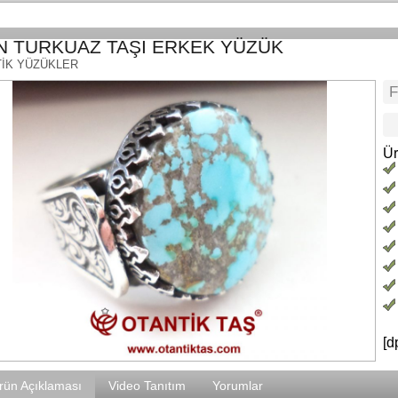
N TURKUAZ TAŞI ERKEK YÜZÜK
İK YÜZÜKLER
Ür
[d
rün Açıklaması
Video Tanıtım
Yorumlar