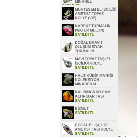
MİNAREL
SATILDI TL
MUHTEŞEM EL İŞÇİLİĞİ
AMETİST TOPAZ
KOLYE (VIP)
SATILDI TL
KARPUZ TURMALİN
(WATER MELON)
SATILDI TL
DOĞAL DRAVİT
OLUŞUM SİYAH
TURMALİN
KOLEKSİYON PARÇA
MAVİ TOPAZ TAŞI EL
SATILDI TL
İŞÇİLİĞİ KOLYE
SATILDI TL
HALİT KÜBİK MATRİS
KOLEKSİYON
MİNARERAL
SATILDI TL
KALİNİNGRAD HAM
KEHRİBAR TAŞI
SATILDI TL
BİZMUT
SATILDI TL
DOĞAL EL İŞÇİLİĞİ
AMETİST TAŞI KOLYE
SATILDI TL