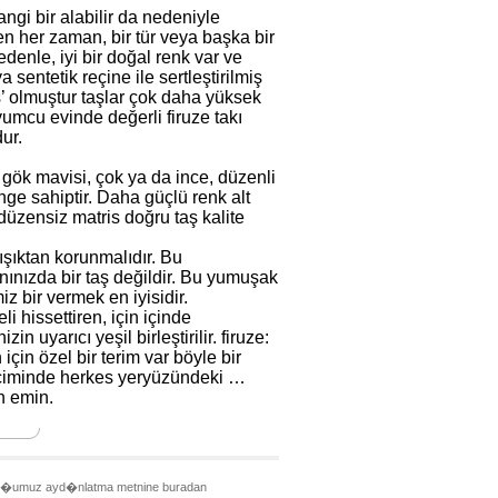
hangi bir alabilir da nedeniyle
en her zaman, bir tür veya başka bir
denle, iyi bir doğal renk var ve
entetik reçine ile sertleştirilmiş
iş’ olmuştur taşlar çok daha yüksek
yumcu evinde değerli firuze takı
ur.
ak gök mavisi, çok ya da ince, düzenli
nge sahiptir. Daha güçlü renk alt
düzensiz matris doğru taş kalite
 ışıktan korunmalıdır. Bu
nınızda bir taş değildir. Bu yumuşak
z bir vermek en iyisidir.
li hissettiren, için içinde
 uyarıcı yeşil birleştirilir. firuze:
çin özel bir terim var böyle bir
 seçiminde herkes yeryüzündeki …
n emin.
urdu�umuz ayd�nlatma metnine buradan