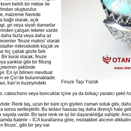
krom belirli bir miktar ile
afından oluşturulur.
le, malzeme Nerede
 bağlı olarak, açık
gi, gri veya siyah damarlar
inden çalışan lekeler vardır.
, daha fazla veya daha az
esenler ‘firuze matrisi’ olarak
Kristaller mikroskobik küçük ve
e hiç çıplak gözle fark
. Bir kural olarak, firuze
a yarıklar gibi bir fillung
çelerinin şeklinde
ir. En iyi bilinen mevduat
tan ve Çin’de bulunmaktadır.
Firuze Taşı Yüzük
avi, İran’ın kuzeyindeki
le, cabochons veya boncuklar içine ya da birkaçı yaratıcı şekil hal
lıdır. Renk taş, uzun bir süre için giyilen zaman soluk gibi, da
nra sertleştirilir. Bu tedavi hassas taş daha dirençli hale getiri
k sayıda vardır. Bir taze renk ve iyi bir dayanıklılığa sahiptir. 
mda batırılır – ICA kurallarına göre, müstakbel alıcının dikkatin
 firuze’, gibi bir şey var.