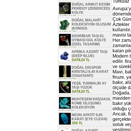
Turkuaz 
DOĞAL ARMUT KESİM
Avrupa’ya
PERİDOT (ZEBERCED)
KOLYE
dönemde 
SATILDI TL
Çok Güne
DOĞAL MALAHİT
Aztekler 
KOLEKSİYON OLUŞUM
(KONGO)
kullanıl
SATILDI TL
mavisi t
KEHRİBAR TAŞI EL
Her zama
OYMASI GÜL KOLYE
(ÖZEL TASARIM)
zamanlar
SATILDI TL
kalan pil
AFRİKA AZURİT TAŞI
Modern ta
(DEEP BLUE)
SATILDI TL
edilir. f
ve sürekl
DOĞAL DİASPOR
Mavi, bak
KRİSTALİ 8.40 KARAT
(TANATARİT)
firuze, ya
SATILDI TL
bakır, al
YEŞİL TURMALİN AY
ölçüde d
TAŞI YÜZÜK
SATILDI TL
Doğada, 
maviden t
MUHTEŞEM KRİZAKOL
bakır yü
KÜME OLUŞUMU
KOLEKSİYON
olduğu ç
MİNAREL
Ancak, fi
NEON APATİT 9.85
SATILDI TL
gerçekten
KARAT (EYE CLEAN)
350 TL
soluk ve
yeşilimsi
DOĞAL AZURİT