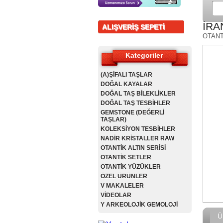
İRA
ALIŞVERİŞ SEPETİ
OTANT
Kategoriler
(A)ŞİFALI TAŞLAR
DOĞAL KAYALAR
DOĞAL TAŞ BİLEKLİKLER
DOĞAL TAŞ TESBİHLER
GEMSTONE (DEĞERLİ
TAŞLAR)
KOLEKSİYON TESBİHLER
NADİR KRİSTALLER RAW
OTANTİK ALTIN SERİSİ
OTANTİK SETLER
OTANTİK YÜZÜKLER
ÖZEL ÜRÜNLER
V MAKALELER
VİDEOLAR
Y ARKEOLOJİK GEMOLOJİ
Ü