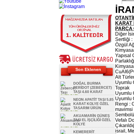
İRA
OTANTİK
KARAT 
PARÇA 
Diğer İsi
Sertliği :
Özgül Ağı
Kimyasal
Yapısal
Parlaklı
Kimyasal
Son Eklenen
CuAI6(P
Alt Türle
Uyumlu 
DOĞAL BURMA
Toprak
PERİDOT (ZEBERCET)
TAŞI 4.60 KARAT
Uyumlu O
SATILDI TL
Uyumlu O
NEON APATİT TAŞI 5.85
Rengi : 
KARAT KOLYE ÖZEL
TASARIM ÜRÜN
mavimsi 
SATILDI TL
Sembolü 
AKUAMARİN GÜNEŞ
Vefalı Do
TAŞI EL İŞÇİLİĞİ ÖZEL
KOLYE
Çıkarıldı
SATILDI TL
israil, M
KEMERERİT