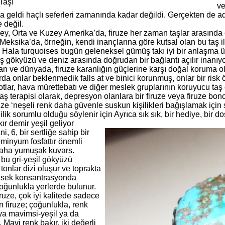
Taşı
ve
 geldi haçlı seferleri zamanında kadar değildi. Gerçekten de adı
değil.
y, Orta ve Kuzey Amerika’da, firuze her zaman taşlar arasında ç
Meksika’da, örneğin, kendi inançlarına göre kutsal olan bu taş i
ır. Hala turquoises bugün geleneksel gümüş takı iyi bir anlaşma 
aş gökyüzü ve deniz arasında doğrudan bir bağlantı açılır inanıy
n ve dünyada, firuze karanlığın güçlerine karşı doğal koruma ola
da onlar beklenmedik falls at ve binici korunmuş, onlar bir risk
otlar, hava mürettebatı ve diğer meslek gruplarının koruyucu taş 
ş terapisi olarak, depresyon olanlara bir firuze veya firuze boncu
iruze ‘neşeli renk daha güvenle suskun kişilikleri bağışlamak için s
ilik sorumlu olduğu söylenir için Ayrıca sık sık, bir hediye, bir dost
ır demir yeşil geliyor
ni, 6, bir sertliğe sahip bir
üminyum fosfattır önemli
aha yumuşak kuvars.
bu gri-yeşil gökyüzü
onlar dizi oluşur ve toprakta
ksek konsantrasyonda
oğunlukla yerlerde bulunur.
ruze, çok iyi kalitede sadece
 firuze; çoğunlukla, renk
ya mavimsi-yeşil ya da
. Mavi renk bakır, iki değerli