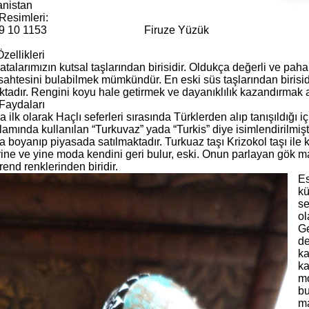
anistan
Resimleri:
9 10 1153
Firuze Yüzük
zellikleri
atalarımızın kutsal taşlarından birisidir. Oldukça değerli ve paha
sahtesini bulabilmek mümkündür. En eski süs taşlarından birisi
tadır. Rengini koyu hale getirmek ve dayanıklılık kazandırmak a
Faydaları
 ilk olarak Haçlı seferleri sırasında Türklerden alıp tanışıldığı 
amında kullanılan “Turkuvaz” yada “Turkis” diye isimlendirilmişti
 boyanıp piyasada satılmaktadır. Turkuaz taşı Krizokol taşı ile ka
yine ve yine moda kendini geri bulur, eski. Onun parlayan gök 
rend renklerinden biridir.
Es
kü
se
ol
Ge
de
ka
ka
mo
bu
ma