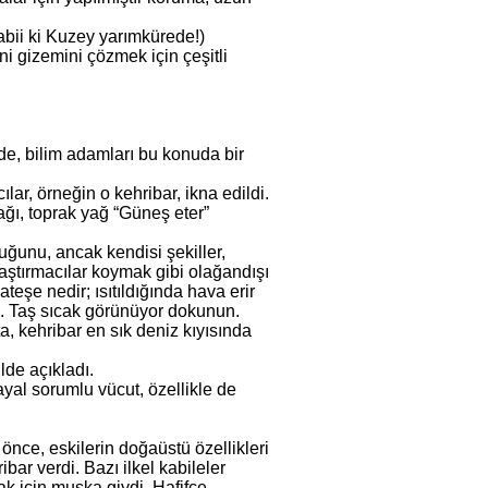
tabii ki Kuzey yarımkürede!)
i gizemini çözmek için çeşitli
ede, bilim adamları bu konuda bir
ılar, örneğin o kehribar, ikna edildi.
ğı, toprak yağ “Güneş eter”
duğunu, ancak kendisi şekiller,
araştırmacılar koymak gibi olağandışı
teşe nedir; ısıtıldığında hava erir
ra. Taş sıcak görünüyor dokunun.
a, kehribar en sık deniz kıyısında
lde açıkladı.
ayal sorumlu vücut, özellikle de
önce, eskilerin doğaüstü özellikleri
ibar verdi. Bazı ilkel kabileler
mak için muska giydi. Hafifçe