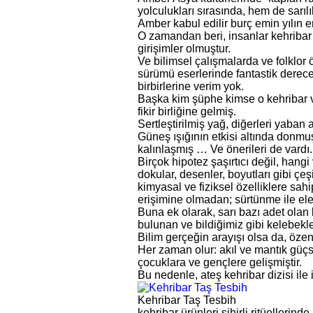
yolculukları sırasında, hem de sarılı
Amber kabul edilir burç emin yılın e
O zamandan beri, insanlar kehribar 
girişimler olmuştur.
Ve bilimsel çalışmalarda ve folklor 
sürümü eserlerinde fantastik derec
birbirlerine verim yok.
Başka kim şüphe kimse o kehribar var
fikir birliğine gelmiş.
Sertleştirilmiş yağ, diğerleri yaban a
Güneş ışığının etkisi altında donmu
kalınlaşmış … Ve önerileri de vardı.
Birçok hipotez şaşırtıcı değil, hang
dokular, desenler, boyutları gibi çeş
kimyasal ve fiziksel özelliklere sahi
erişimine olmadan; sürtünme ile elek
Buna ek olarak, sarı bazı adet olan 
bulunan ve bildiğimiz gibi kelebekle
Bilim gerçeğin arayışı olsa da, özen
Her zaman olur: akıl ve mantık güçsü
çocuklara ve gençlere gelişmiştir.
Bu nedenle, ateş kehribar dizisi ile 
Kehribar Taş Tesbih
kehribar ürünleri sihirli ritüellerin