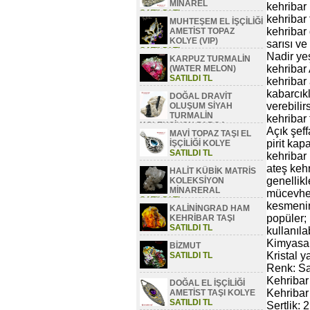
MİNAREL
kehribar
SATILDI TL
kehribar 
MUHTEŞEM EL İŞÇİLİĞİ
kehribar
AMETİST TOPAZ
KOLYE (VIP)
sarısı ve
SATILDI TL
Nadir yeş
KARPUZ TURMALİN
kehribar 
(WATER MELON)
SATILDI TL
kehribar 
kabarcıkl
DOĞAL DRAVİT
verebilir
OLUŞUM SİYAH
TURMALİN
kehribar t
KOLEKSİYON PARÇA
Açık şeff
MAVİ TOPAZ TAŞI EL
SATILDI TL
pirit kap
İŞÇİLİĞİ KOLYE
SATILDI TL
kehribar
ateş keh
HALİT KÜBİK MATRİS
genellikl
KOLEKSİYON
MİNARERAL
mücevher 
SATILDI TL
kesmenin
KALİNİNGRAD HAM
popüler; 
KEHRİBAR TAŞI
SATILDI TL
kullanılab
Kimyasal
BİZMUT
Kristal y
SATILDI TL
Renk: Sar
Kehribar
DOĞAL EL İŞÇİLİĞİ
Kehribar
AMETİST TAŞI KOLYE
SATILDI TL
Sertlik: 