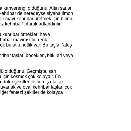
ya kahverengi olduğunu. Altın sarısı
kehribar de neredeyse siyaha limon
r mavi kehribar üretmek için bilinir.
z kehribar” olarak adlandırılır.
ğu kehribar örnekleri hava
kehribar mavimsi bir renk
ok bulutlu netlik var; Bu taşlar ‘ateş
ibar taşları böcekleri, bitkileri veya
lü olduğunu. Geçmişte, sarı
u için kesmek çok kolaydır. En
odüler şekiller ile bitmiş olacak
rlak ve oval kehribar taşları çok
diğer fantezi şekiller de kolayca