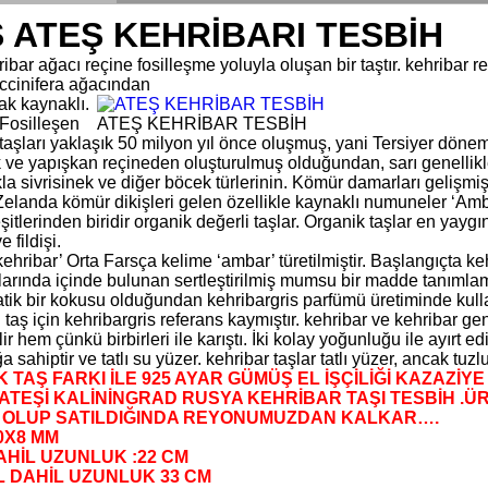
 ATEŞ KEHRİBARI TESBİH
ibar ağacı reçine fosilleşme yoluyla oluşan bir taştır. kehribar r
ccinifera ağacından
ak kaynaklı.
 Fosilleşen
ATEŞ KEHRİBAR TESBİH
taşları yaklaşık 50 milyon yıl önce oluşmuş, yani Tersiyer dönem
ve yapışkan reçineden oluşturulmuş olduğundan, sarı genellikle 
a sivrisinek ve diğer böcek türlerinin. Kömür damarları gelişmiş 
elanda kömür dikişleri gelen özellikle kaynaklı numuneler ‘Ambrit
şitlerinden biridir organik değerli taşlar. Organik taşlar en yaygın 
 fildişi.
ehribar’ Orta Farsça kelime ‘ambar’ türetilmiştir. Başlangıçta ke
arında içinde bulunan sertleştirilmiş mumsu bir madde tanımlamak
tik bir kokusu olduğundan kehribargris parfümü üretiminde kullan
 taş için kehribargris referans kaymıştır. kehribar ve kehribar gen
ir hem çünkü birbirleri ile karıştı. İki kolay yoğunluğu ile ayırt e
 sahiptir ve tatlı su yüzer. kehribar taşlar tatlı yüzer, ancak tuz
K TAŞ FARKI İLE 925 AYAR GÜMÜŞ EL İŞÇİLİĞİ KAZAZİY
ATEŞİ KALİNİNGRAD RUSYA KEHRİBAR TAŞI TESBİH .
OLUP SATILDIĞINDA REYONUMUZDAN KALKAR….
0X8 MM
AHİL UZUNLUK :22 CM
 DAHİL UZUNLUK 33 CM