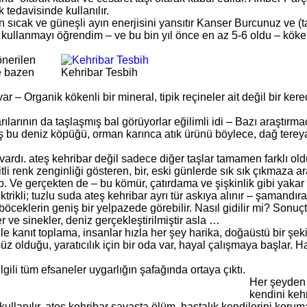
k tedavisinde kullanılır.
n sıcak ve güneşli ayın enerjisini yansıtır Kanser Burcunuz ve (
kullanmayı öğrendim – ve bu bin yıl önce en az 5-6 oldu – köken
önerilen
e bazen
Kehribar Tesbih
 – Organik kökenli bir mineral, tipik reçineler ait değil bir ker
rılarının da taşlaşmış bal görüyorlar eğilimli idi – Bazı araştırmac
ş bu deniz köpüğü, orman karınca atık ürünü böylece, dağ tereya
i vardı. ateş kehribar değil sadece diğer taşlar tamamen farklı ol
itli renk zenginliği gösteren, bir, eski günlerde sık sık çıkmaza 
p. Ve gerçekten de – bu kömür, çatırdama ve şişkinlik gibi yakar a
trikli; tuzlu suda ateş kehribar ayrı tür askıya alınır – şamandı
böceklerin geniş bir yelpazede görebilir. Nasıl gidilir mi? Sonuçt
r ve sinekler, deniz gerçekleştirilmiştir asla …
le kanıt toplama, insanlar hızla her şey harika, doğaüstü bir şeki
z olduğu, yaratıcılık için bir oda var, hayal çalışmaya başlar. H
ilgili tüm efsaneler uygarlığın şafağında ortaya çıktı.
Her şeyden 
kendini kehr
de kullanılır. ateş kehribar savaşta ölüm, hastalık kendilerini koru