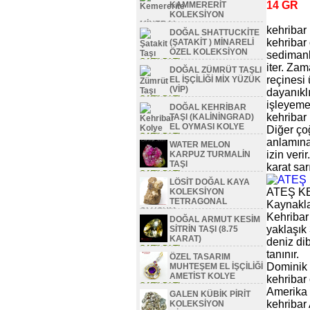
14 GR
KAMMERERİT
KOLEKSİYON
MİNERAL
kehriba
DOĞAL SHATTUCKİTE
SATILDI TL
kehribar
(ŞATAKİT ) MİNARELİ
ÖZEL KOLEKSİYON
sedimanla
SATILDI TL
iter. Zam
DOĞAL ZÜMRÜT TAŞLI
reçinesi
EL İŞÇİLİĞİ MİX YÜZÜK
(VİP)
dayanıkl
SATILDI TL
işleyeme
DOĞAL KEHRİBAR
kehribar
TAŞI (KALİNİNGRAD)
EL OYMASI KOLYE
Diğer çoğ
SATILDI TL
anlamına
WATER MELON
izin veri
KARPUZ TURMALİN
TAŞI
karat sar
SATILDI TL
LÖSİT DOĞAL KAYA
ATEŞ K
KOLEKSİYON
TETRAGONAL
Kaynakla
OLUŞUM
Kehribar
DOĞAL ARMUT KESİM
SATILDI TL
yaklaşık 
SİTRİN TAŞI (8.75
KARAT)
deniz dib
SATILDI TL
tanınır.
ÖZEL TASARIM
Dominik 
MUHTEŞEM EL İŞÇİLİĞİ
AMETİST KOLYE
kehribar
SATILDI TL
Amerika 
GALEN KÜBİK PİRİT
kehribar
KOLEKSİYON