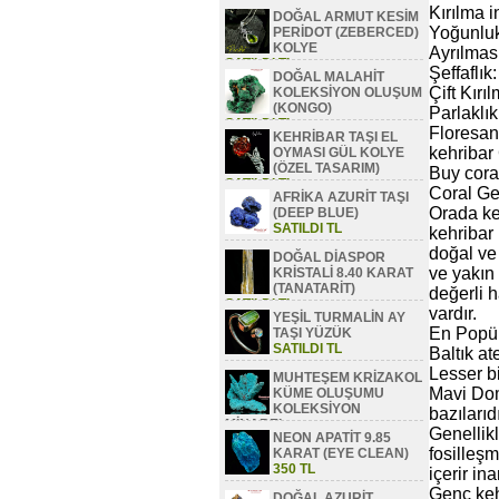
Kırılma i
DOĞAL ARMUT KESİM
Yoğunluk
PERİDOT (ZEBERCED)
KOLYE
Ayrılması
SATILDI TL
Şeffaflık
DOĞAL MALAHİT
Çift Kırı
KOLEKSİYON OLUŞUM
(KONGO)
Parlaklık
SATILDI TL
Floresan
KEHRİBAR TAŞI EL
kehribar
OYMASI GÜL KOLYE
(ÖZEL TASARIM)
Buy cora
SATILDI TL
Coral G
AFRİKA AZURİT TAŞI
Orada ke
(DEEP BLUE)
SATILDI TL
kehribar 
doğal ve 
DOĞAL DİASPOR
ve yakın
KRİSTALİ 8.40 KARAT
(TANATARİT)
değerli h
SATILDI TL
vardır.
YEŞİL TURMALİN AY
En Popüle
TAŞI YÜZÜK
SATILDI TL
Baltık at
Lesser bi
MUHTEŞEM KRİZAKOL
Mavi Domi
KÜME OLUŞUMU
KOLEKSİYON
bazılarıdı
MİNAREL
Genellik
NEON APATİT 9.85
SATILDI TL
fosilleş
KARAT (EYE CLEAN)
350 TL
içerir in
Genç keh
DOĞAL AZURİT