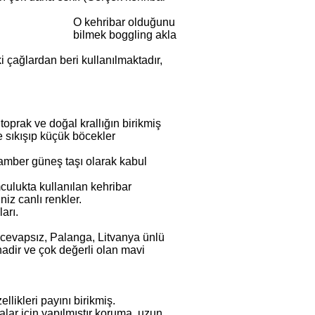
O kehribar olduğunu
bilmek boggling akla
i çağlardan beri kullanılmaktadır,
 toprak ve doğal krallığın birikmiş
de sıkışıp küçük böcekler
cu amber güneş taşı olarak kabul
culukta kullanılan kehribar
niz canlı renkler.
arı.
 cevapsız, Palanga, Litvanya ünlü
nadir ve çok değerli olan mavi
llikleri payını birikmiş.
alar için yapılmıştır koruma, uzun