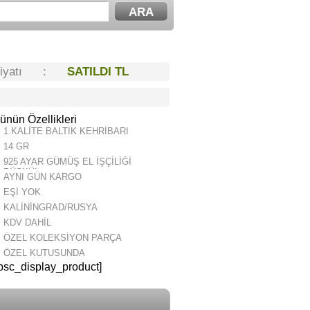
Fiyatı :
SATILDI TL
ünün Özellikleri
1.KALİTE BALTIK KEHRİBARI
14 GR
925 AYAR GÜMÜŞ EL İŞÇİLİĞİ
PÜSKÜL
AYNI GÜN KARGO
EŞİ YOK
KALİNİNGRAD/RUSYA
KDV DAHİL
ÖZEL KOLEKSİYON PARÇA
ÖZEL KUTUSUNDA
psc_display_product]