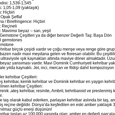
ndisi: 1,539-1,545
: 1,05-1,09 (yaklaşık)
: Hiçbiri
: Opak Şeffaf
lma / Birefringence: Hiçbiri
: Reçineli
: Mavimsi beyaz – sarı, yeşil
 Gemstone Çeşitleri ya da diğer benzer Değerli Taş: Başa Dön
l gemstones
emstone
hribar birçok çeşidi vardır ve çoğu menşe veya renge göre grup
bazen nadir mavi meydana gelen ve floresan olabilir. Bu çeşitlil
ultraviyole ışık kaynakları altında maviye döner almaktadır. Uzu
 beyaz yansıması vardır. Mavi Dominik Cumhuriyeti kehribar ya
ale yılda kaynaklı. Jet, inci, mercan ve fildişi dahil kompozisyon
r kehribar Çeşitleri:
eş kehribar, kemik kehribar ve Dominik kehribar en yaygın kehrib
linen kehribar Çeşitleri:
nik ,ateş kehribar, resinite, Ambrit, kehribaroid ve preslenmiş ke
r.
le taş olarak kabul ederken, parlayan kehribar aslında bir taş, 
miş reçine değildir. Dünya’da keşfedilen en eski amber yaklaşık
anılmaz güçlü enerji düşünün!
ribar taşları az 100.000 yaşında olan; amber en değerli parçala