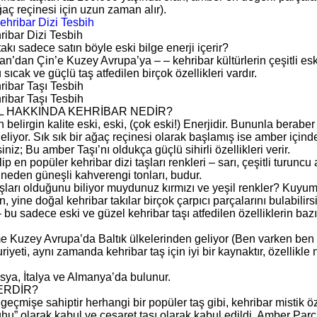
aç reçinesi için uzun zaman alır).
ribar Dizi Tesbih
takı sadece satın böyle eski bilge enerji içerir?
n’dan Çin’e Kuzey Avrupa’ya – – kehribar kültürlerin çeşitli esk
sıcak ve güçlü taş atfedilen birçok özellikleri vardır.
ribar Taşı Tesbih
ribar Taşı Tesbih
L HAKKINDA KEHRİBAR NEDİR?
belirgin kalite eski, eski, (çok eski!) Enerjidir. Bununla beraber
geliyor. Sık sık bir ağaç reçinesi olarak başlamış ise amber için
siniz; Bu amber Taşı’nı oldukça güçlü sihirli özellikleri verir.
ip en popüler kehribar dizi taşları renkleri – sarı, çeşitli turun
 neden güneşli kahverengi tonları, budur.
ları olduğunu biliyor muydunuz kırmızı ve yeşil renkler? Kuyum
n, yine doğal kehribar takılar birçok çarpıcı parçalarını bulabilirsi
– bu sadece eski ve güzel kehribar taşı atfedilen özelliklerin bazıl
me Kuzey Avrupa’da Baltık ülkelerinden geliyor (Ben varken ben
eti, aynı zamanda kehribar taş için iyi bir kaynaktır, özellikle 
sya, İtalya ve Almanya’da bulunur.
ERDİR?
 geçmişe sahiptir herhangi bir popüler taş gibi, kehribar mistik öze
hu” olarak kabul ve cesaret taşı olarak kabul edildi. Amber Parç