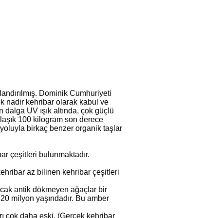
landırılmış. Dominik Cumhuriyeti
ik nadir kehribar olarak kabul ve
n dalga UV ışık altında, çok güçlü
klaşık 100 kilogram son derece
 yoluyla birkaç benzer organik taşlar
ar çeşitleri bulunmaktadır.
hribar az bilinen kehribar çeşitleri
ancak antik dökmeyen ağaçlar bir
 320 milyon yaşındadır. Bu amber
rı çok daha eski. (Gerçek kehribar