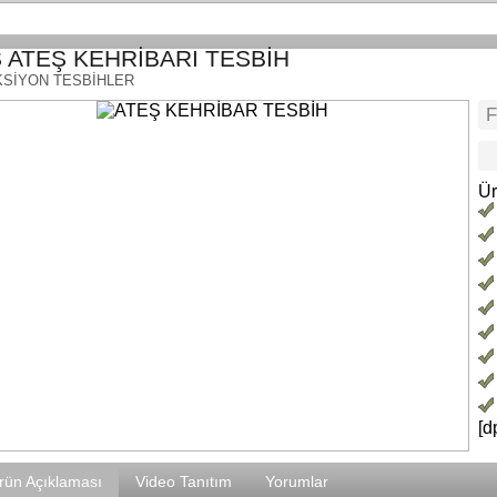
 ATEŞ KEHRİBARI TESBİH
SİYON TESBİHLER
Ür
[d
rün Açıklaması
Video Tanıtım
Yorumlar