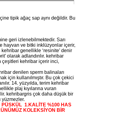
eçine tipik ağaç sap aynı değildir. Bu
ine geri izlenebilmektedir. Sarı
hayvan ve bitki inklüzyonlar içerir,
kehribar genellikle ‘resinite’ denir
’ olarak adlandırılır. kehribar
çeşitleri kehribar içerir inci,
hribar denilen sperm balinaları
 için kullanılmıştır. Bu çok çekici
ılır. 14. yüzyılda, terim kehribar
ellikle plaj kıyılarına vuran
dilir. kehribargris çok daha düşük bir
lu yüzmezler.
E PÜSKÜL 1.KALİTE %100 HAS
ÜRÜNÜMÜZ KOLEKSİYON BİR