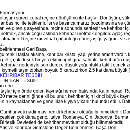
r Formasyonu
 oluşum süreci copal reçine dönüşümü ile başlar. Dönüşüm, yükse
r basıncı ile tetiklenir. Isı ve basınca maruz bozulmasına ve çü
an ve direniş sayesinde, reçine sonunda sertleşir ve kehribar için
 üretmek, ancak çoğu aslında kehribar üretmek değildir. Ağaç r
ı olmalıdır. Reçine mevduat çoğunluğu güneş ışığı, yağmur ve aş
z.
 belirlenmesi Geri Başa
u renkli taşlar aksine, kehribar kristal yapı yerine amorf vardır. 
 gelir, çok düşük bir yerçekimi ağırlığına sahiptir. kehribar’ın
r. kehribar nedeniyle son derece düşük yoğunluklu taklit etmek zor
ı kıymetli taşın toplam boyutu 5 karat zirkon 2,5 kat daha büyük (
EHRİBAR TESBİH
rı dön
 taşlar için önde gelen kaynağı hemen batısında Kaliningrad, 
30 metre derinliğinde kil bulunur. kehribar için ikinci büyük kayn
inin kaynaklanan ve genellikle kıyıya yıkanır bulundu edilir. Baltı
Cumhuriyeti nadir mavi renkli kehribar olduğu bilinmektedir. Do
 çeşitleri çok daha genç. İtalya, Romanya, Çin, Japonya, Burm
Birleşik Devletleri de kehribar mevduat olduğu bilinmektedir.
 Alış ve kehribar Gemstone Değer Belirlenmesi Başa Dön