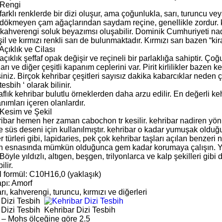
 Rengi
farklı renklerde bir dizi oluşur, ama çoğunlukla, sarı, turuncu ve
 dökmeyen çam ağaçlarından saydam reçine, genellikle zordur. 
 kahverengi soluk beyazımsı oluşabilir. Dominik Cumhuriyeti nadi
il ve kırmızı renkli sarı de bulunmaktadır. Kırmızı sarı bazen “kira
Açıklık ve Cilası
açıklık şeffaf opak değişir ve reçineli bir parlaklığa sahiptir. Ço
arı ve diğer çeşitli kapanım ceplerini var. Pirit kirlilikler bazen 
siniz. Birçok kehribar çeşitleri sayısız dakika kabarcıklar neden ç
esbih ‘ olarak bilinir.
aflık kehribar bulutlu örneklerden daha arzu edilir. En değerli kehr
anımları içeren olanlardır.
 Kesim ve Şekil
ribar hemen her zaman cabochon tr kesilir. kehribar nadiren yön
e süs deseni için kullanılmıştır. kehribar o kadar yumuşak olduğ
türleri gibi, lapidaries, pek çok kehribar taşları açılan benzeri n
 esnasında mümkün olduğunca gem kadar korumaya çalışın. Yuva
Böyle yıldızlı, altıgen, beşgen, trilyonlarca ve kalp şekilleri gibi 
ilir.
 formül: C10H16,0 (yaklaşık)
apı: Amorf
ı, kahverengi, turuncu, kırmızı ve diğerleri
 Dizi Tesbih
 Dizi Tesbih
Kehribar Dizi Tesbih
2 – Mohs ölçeğine göre 2.5