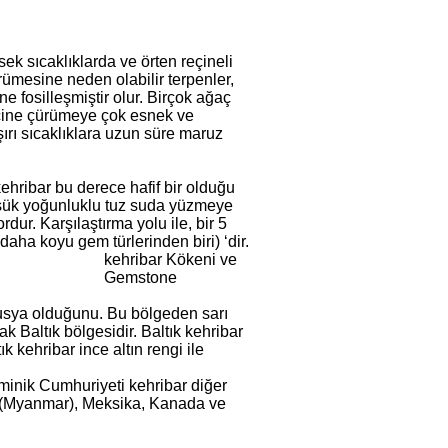
k sıcaklıklarda ve örten reçineli
rümesine neden olabilir terpenler,
e fosilleşmiştir olur. Birçok ağaç
eçine çürümeye çok esnek ve
ırı sıcaklıklara uzun süre maruz
kehribar bu derece hafif bir olduğu
 düşük yoğunluklu tuz suda yüzmeye
dur. Karşılaştırma yolu ile, bir 5
daha koyu gem türlerinden biri) ‘dir.
kehribar Kökeni ve
Gemstone
Rusya olduğunu. Bu bölgeden sarı
ak Baltık bölgesidir. Baltık kehribar
k kehribar ince altın rengi ile
minik Cumhuriyeti kehribar diğer
a (Myanmar), Meksika, Kanada ve