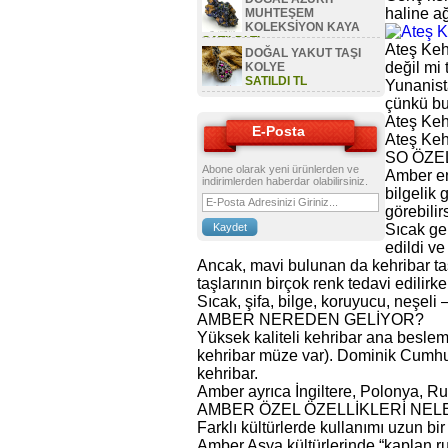
haline ağ
MUHTEŞEM
KOLEKSİYON KAYA
SATILDI TL
Ateş Keh
DOĞAL YAKUT TAŞI
değil mi 
KOLYE
SATILDI TL
Yunanista
çünkü bu 
Ateş Keh
E-Posta
Ateş Keh
SO ÖZE
Abone olarak yeni ürünlerden ve
Amber en 
indirimlerden haberdar olabilirsiniz.
bilgelik 
görebilir
Sıcak gel
edildi ve
Ancak, mavi bulunan da kehribar taş
taşlarının birçok renk tedavi edilirke
Sıcak, şifa, bilge, koruyucu, neşeli 
AMBER NEREDEN GELİYOR?
Yüksek kaliteli kehribar ana besle
kehribar müze var). Dominik Cumhuriy
kehribar.
Amber ayrıca İngiltere, Polonya, Ru
AMBER ÖZEL ÖZELLİKLERİ NEL
Farklı kültürlerde kullanımı uzun bir
Amber Asya kültürlerinde “kaplan ru