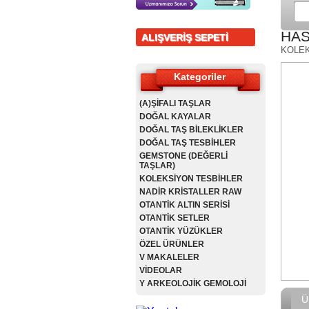
HAS
ALIŞVERİŞ SEPETİ
KOLEK
Kategoriler
(A)ŞİFALI TAŞLAR
DOĞAL KAYALAR
DOĞAL TAŞ BİLEKLİKLER
DOĞAL TAŞ TESBİHLER
GEMSTONE (DEĞERLİ
TAŞLAR)
KOLEKSİYON TESBİHLER
NADİR KRİSTALLER RAW
OTANTİK ALTIN SERİSİ
OTANTİK SETLER
OTANTİK YÜZÜKLER
ÖZEL ÜRÜNLER
V MAKALELER
VİDEOLAR
Y ARKEOLOJİK GEMOLOJİ
Ü