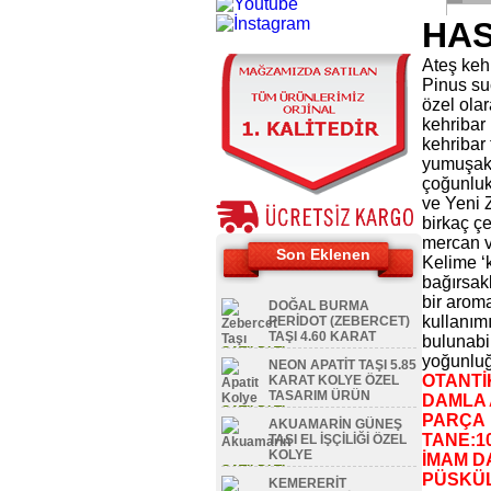
HAS
Ateş kehr
Pinus su
özel olar
kehribar
kehribar 
yumuşak 
çoğunlukl
ve Yeni Z
birkaç çe
mercan ve
Son Eklenen
Kelime ‘k
bağırsakl
bir aroma
DOĞAL BURMA
kullanımı
PERİDOT (ZEBERCET)
TAŞI 4.60 KARAT
bulunabil
SATILDI TL
yoğunluğa
NEON APATİT TAŞI 5.85
OTANTİ
KARAT KOLYE ÖZEL
TASARIM ÜRÜN
DAMLA 
SATILDI TL
PARÇA 
AKUAMARİN GÜNEŞ
TANE:1
TAŞI EL İŞÇİLİĞİ ÖZEL
KOLYE
İMAM D
SATILDI TL
PÜSKÜL
KEMERERİT