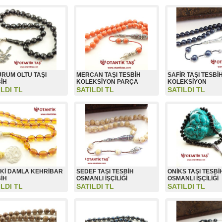
RUM OLTU TAŞI
MERCAN TAŞI TESBİH
SAFİR TAŞI TESBİ
İH
KOLEKSİYON PARÇA
KOLEKSİYON
ILDI TL
SATILDI TL
SATILDI TL
Kİ DAMLA KEHRİBAR
SEDEF TAŞI TESBİH
ONİKS TAŞI TESBİ
İH
OSMANLI İŞÇİLİĞİ
OSMANLI İŞÇİLİĞİ
ILDI TL
SATILDI TL
SATILDI TL