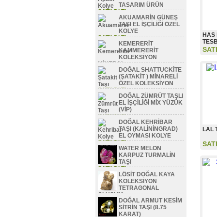
TASARIM ÜRÜN
SATILDI TL
AKUAMARİN GÜNEŞ
TAŞI EL İŞÇİLİĞİ ÖZEL
KOLYE
HAS
SATILDI TL
TESB
KEMERERİT
SAT
KAMMERERİT
KOLEKSİYON
MİNERAL
DOĞAL SHATTUCKİTE
SATILDI TL
(ŞATAKİT ) MİNARELİ
ÖZEL KOLEKSİYON
SATILDI TL
DOĞAL ZÜMRÜT TAŞLI
EL İŞÇİLİĞİ MİX YÜZÜK
(VİP)
SATILDI TL
DOĞAL KEHRİBAR
TAŞI (KALİNİNGRAD)
LAL 
EL OYMASI KOLYE
SATILDI TL
SAT
WATER MELON
KARPUZ TURMALİN
TAŞI
SATILDI TL
LÖSİT DOĞAL KAYA
KOLEKSİYON
TETRAGONAL
OLUŞUM
DOĞAL ARMUT KESİM
SATILDI TL
SİTRİN TAŞI (8.75
KARAT)