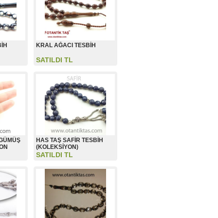
BİH
KRAL AĞACI TESBİH
SATILDI TL
 GÜMÜŞ
HAS TAŞ SAFİR TESBİH
YON
(KOLEKSİYON)
SATILDI TL