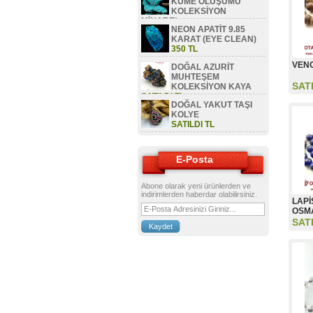
KÜME OLUŞUMU
KOLEKSİYON
MİNAREL
NEON APATİT 9.85
SATILDI TL
KARAT (EYE CLEAN)
350 TL
VENG
DOĞAL AZURİT
MUHTEŞEM
SAT
KOLEKSİYON KAYA
SATILDI TL
DOĞAL YAKUT TAŞI
KOLYE
SATILDI TL
E-Posta
Abone olarak yeni ürünlerden ve
indirimlerden haberdar olabilirsiniz.
LAPİ
OSMA
SAT