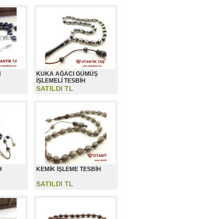
H
KUKA AĞACI GÜMÜŞ
İŞLEMELİ TESBİH
SATILDI TL
H
KEMİK İŞLEME TESBİH
SATILDI TL