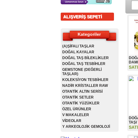
ALIŞVERİŞ SEPETİ
Kategoriler
(A)ŞİFALI TAŞLAR
DOĞAL KAYALAR
DOĞAL TAŞ BİLEKLİKLER
DOĞA
DAM
DOĞAL TAŞ TESBİHLER
SAT
GEMSTONE (DEĞERLİ
TAŞLAR)
KOLEKSİYON TESBİHLER
NADİR KRİSTALLER RAW
OTANTİK ALTIN SERİSİ
OTANTİK SETLER
OTANTİK YÜZÜKLER
ÖZEL ÜRÜNLER
V MAKALELER
DOĞA
VİDEOLAR
TAŞI
Y ARKEOLOJİK GEMOLOJİ
SAT