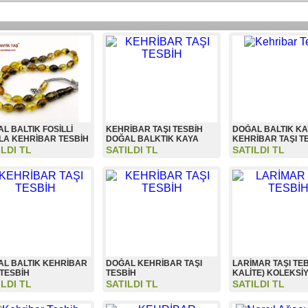
L BALTIK FOSİLLİ
KEHRİBAR TAŞI TESBİH
DOĞAL BALTIK K
LA KEHRİBAR TESBİH
DOĞAL BALKTIK KAYA
KEHRİBAR TAŞI T
ILDI TL
SATILDI TL
SATILDI TL
L BALTIK KEHRİBAR
DOĞAL KEHRİBAR TAŞI
LARİMAR TAŞI TEB
 TESBİH
TESBİH
KALİTE) KOLEKSİ
ILDI TL
SATILDI TL
SATILDI TL