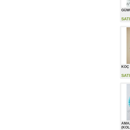
GÜM
SAT
KOÇ
SAT
AMAZ
(KOL