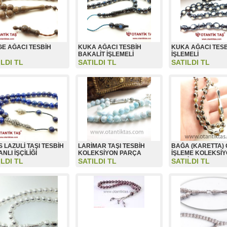
E AĞACI TESBİH
KUKA AĞACI TESBİH
KUKA AĞACI TES
BAKALİT İŞLEMELİ
İŞLEMELİ
ILDI TL
SATILDI TL
SATILDI TL
S LAZULİ TAŞI TESBİH
LARİMAR TAŞI TESBİH
BAĞA (KARETTA)
NLI İŞÇİLİĞİ
KOLEKSİYON PARÇA
İŞLEME KOLEKSİ
TESBİH
ILDI TL
SATILDI TL
SATILDI TL