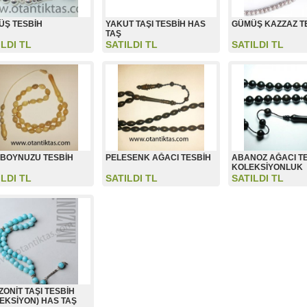
ÜŞ TESBİH
YAKUT TAŞI TESBİH HAS
GÜMÜŞ KAZZAZ T
TAŞ
ILDI TL
SATILDI TL
SATILDI TL
 BOYNUZU TESBİH
PELESENK AĞACI TESBİH
ABANOZ AĞACI T
KOLEKSİYONLUK
ILDI TL
SATILDI TL
SATILDI TL
ONİT TAŞI TESBİH
EKSİYON) HAS TAŞ