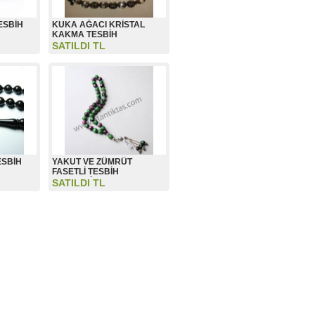
ESBİH
KUKA AĞACI KRİSTAL
KAKMA TESBİH
SATILDI TL
ESBİH
YAKUT VE ZÜMRÜT
FASETLİ TESBİH
(KOLEKSİYON)
SATILDI TL