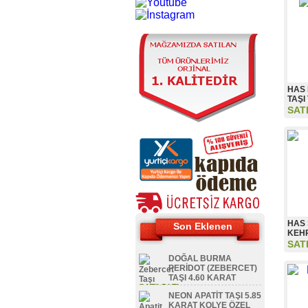
HAS
TAŞI
SAT
HAS
Son Eklenen
KEHR
SAT
DOĞAL BURMA
PERİDOT (ZEBERCET)
TAŞI 4.60 KARAT
SATILDI TL
NEON APATİT TAŞI 5.85
KARAT KOLYE ÖZEL