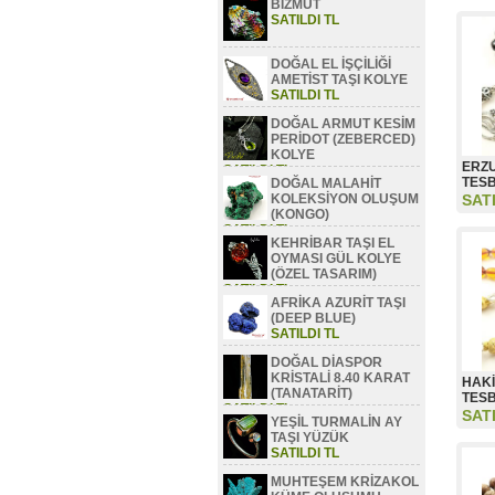
BİZMUT
SATILDI TL
DOĞAL EL İŞÇİLİĞİ
AMETİST TAŞI KOLYE
SATILDI TL
DOĞAL ARMUT KESİM
PERİDOT (ZEBERCED)
KOLYE
ERZU
SATILDI TL
TESB
DOĞAL MALAHİT
KOLEKSİYON OLUŞUM
SAT
(KONGO)
SATILDI TL
KEHRİBAR TAŞI EL
OYMASI GÜL KOLYE
(ÖZEL TASARIM)
SATILDI TL
AFRİKA AZURİT TAŞI
(DEEP BLUE)
SATILDI TL
DOĞAL DİASPOR
KRİSTALİ 8.40 KARAT
HAKİ
(TANATARİT)
TESB
SATILDI TL
SAT
YEŞİL TURMALİN AY
TAŞI YÜZÜK
SATILDI TL
MUHTEŞEM KRİZAKOL