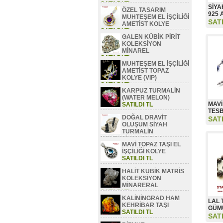
SATILDI TL
SİYA
ÖZEL TASARIM
925 
MUHTEŞEM EL İŞÇİLİĞİ
SAT
AMETİST KOLYE
SATILDI TL
GALEN KÜBİK PİRİT
KOLEKSİYON
MİNAREL
SATILDI TL
MUHTEŞEM EL İŞÇİLİĞİ
AMETİST TOPAZ
KOLYE (VIP)
SATILDI TL
KARPUZ TURMALİN
(WATER MELON)
MAVİ
SATILDI TL
TESB
DOĞAL DRAVİT
SAT
OLUŞUM SİYAH
TURMALİN
KOLEKSİYON PARÇA
MAVİ TOPAZ TAŞI EL
SATILDI TL
İŞÇİLİĞİ KOLYE
SATILDI TL
HALİT KÜBİK MATRİS
KOLEKSİYON
MİNARERAL
SATILDI TL
KALİNİNGRAD HAM
LAL 
KEHRİBAR TAŞI
GÜM
SATILDI TL
SAT