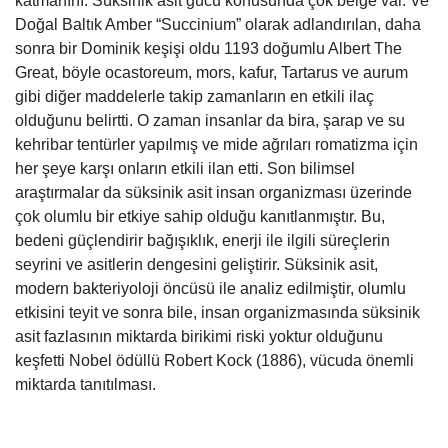
katmanını. Süksinik asit gücü konusunda çok belge var. Ve
Doğal Baltık Amber “Succinium” olarak adlandırılan, daha
sonra bir Dominik keşişi oldu 1193 doğumlu Albert The
Great, böyle ocastoreum, mors, kafur, Tartarus ve aurum
gibi diğer maddelerle takip zamanların en etkili ilaç
olduğunu belirtti. O zaman insanlar da bira, şarap ve su
kehribar tentürler yapılmış ve mide ağrıları romatizma için
her şeye karşı onların etkili ilan etti. Son bilimsel
araştırmalar da süksinik asit insan organizması üzerinde
çok olumlu bir etkiye sahip olduğu kanıtlanmıştır. Bu,
bedeni güçlendirir bağışıklık, enerji ile ilgili süreçlerin
seyrini ve asitlerin dengesini geliştirir. Süksinik asit,
modern bakteriyoloji öncüsü ile analiz edilmiştir, olumlu
etkisini teyit ve sonra bile, insan organizmasında süksinik
asit fazlasının miktarda birikimi riski yoktur olduğunu
keşfetti Nobel ödüllü Robert Kock (1886), vücuda önemli
miktarda tanıtılması.