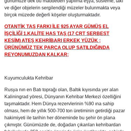
günümüze dek bu maddeden yapılma eşya, süsleme, takı
ve diğer objelerin sergilendiği müzeler bulunmakta veya
birçok müzede değerli köşeler oluşturmaktadır.
OTANTİK TAŞ FARKI İLE 925 AYAR GÜMÜŞ EL
İŞÇİLİĞİ 1.KALİTE HAS TAŞ (17 CRT SERBEST
KESİM) ATEŞ KEHRİBARI ERKEK YÜZÜK ;
ÜRÜNÜMÜZ TEK PARÇA OLUP SATILDIĞINDA
REYONUMUZDAN KALKAR;
Kuyumculukta Kehribar
Rusya nın en Batı toprağı olan, Baltık kıyısında yer alan
Kaliningrad yöresi, Dünyanın Kehribar Merkezi özelliğini
taşımaktadır. Hem Dünya rezervlerinin %90 ına sahip
olması, hem de yıllık 500-700 ton üretiminin getirdiği pazar
hakimiyeti ile tarihin her döneminde bu şehir ön plana
çıkmıştır. Günümüzde de, doğadan çıkarılan kehribardan