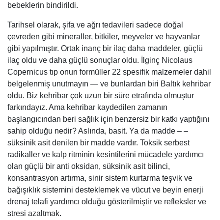
bebeklerin bindirildi.
Tarihsel olarak, şifa ve ağrı tedavileri sadece doğal
çevreden gibi mineraller, bitkiler, meyveler ve hayvanlar
gibi yapılmıştır. Ortak inanç bir ilaç daha maddeler, güçlü
ilaç oldu ve daha güçlü sonuçlar oldu. İlginç Nicolaus
Copernicus tıp onun formüller 22 spesifik malzemeler dahil
belgelenmiş unutmayın — ve bunlardan biri Baltık kehribar
oldu. Biz kehribar çok uzun bir süre etrafında olmuştur
farkındayız. Ama kehribar kaydedilen zamanın
başlangıcından beri sağlık için benzersiz bir katkı yaptığını
sahip olduğu nedir? Aslında, basit. Ya da madde – –
süksinik asit denilen bir madde vardır. Toksik serbest
radikaller ve kalp ritminin kesintilerini mücadele yardımcı
olan güçlü bir anti oksidan, süksinik asit bilinci,
konsantrasyon artırma, sinir sistem kurtarma teşvik ve
bağışıklık sistemini desteklemek ve vücut ve beyin enerji
drenaj telafi yardımcı olduğu gösterilmiştir ve refleksler ve
stresi azaltmak.