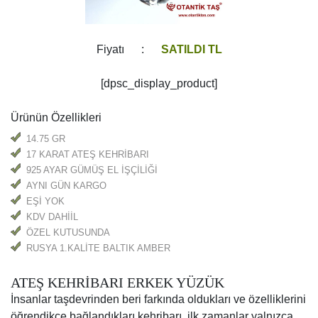
Fiyatı :
SATILDI TL
[dpsc_display_product]
Ürünün Özellikleri
14.75 GR
17 KARAT ATEŞ KEHRİBARI
925 AYAR GÜMÜŞ EL İŞÇİLİĞİ
AYNI GÜN KARGO
EŞİ YOK
KDV DAHİİL
ÖZEL KUTUSUNDA
RUSYA 1.KALİTE BALTIK AMBER
ATEŞ KEHRİBARI ERKEK YÜZÜK
İnsanlar taşdevrinden beri farkında oldukları ve özelliklerini
öğrendikçe bağlandıkları kehribarı, ilk zamanlar yalnızca