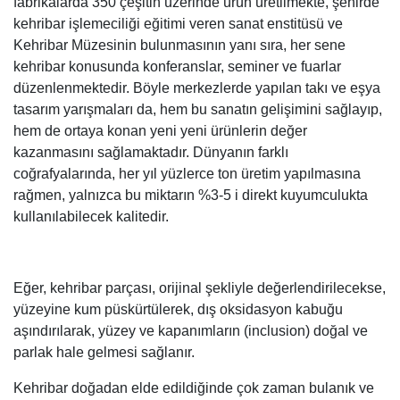
fabrikalarda 350 çeşitin üzerinde ürün üretilmekte, şehirde
kehribar işlemeciliği eğitimi veren sanat enstitüsü ve
Kehribar Müzesinin bulunmasının yanı sıra, her sene
kehribar konusunda konferanslar, seminer ve fuarlar
düzenlenmektedir. Böyle merkezlerde yapılan takı ve eşya
tasarım yarışmaları da, hem bu sanatın gelişimini sağlayıp,
hem de ortaya konan yeni yeni ürünlerin değer
kazanmasını sağlamaktadır. Dünyanın farklı
coğrafyalarında, her yıl yüzlerce ton üretim yapılmasına
rağmen, yalnızca bu miktarın %3-5 i direkt kuyumculukta
kullanılabilecek kalitedir.
Eğer, kehribar parçası, orijinal şekliyle değerlendirilecekse,
yüzeyine kum püskürtülerek, dış oksidasyon kabuğu
aşındırılarak, yüzey ve kapanımların (inclusion) doğal ve
parlak hale gelmesi sağlanır.
Kehribar doğadan elde edildiğinde çok zaman bulanık ve