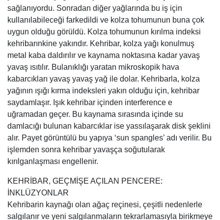
sağlanıyordu. Sonradan diğer yağlarında bu iş için
kullanılabileceği farkedildi ve kolza tohumunun buna çok
uygun olduğu görüldü. Kolza tohumunun kırılma indeksi
kehribarınkine yakındır. Kehribar, kolza yağı konulmuş
metal kaba daldırılır ve kaynama noktasına kadar yavaş
yavaş ısıtılır. Bulanıklığı yaratan mikroskopik hava
kabarcıkları yavaş yavaş yağ ile dolar. Kehribarla, kolza
yağının ışığı kırma indeksleri yakın olduğu için, kehribar
saydamlaşır. Işık kehribar içinden interference e
uğramadan geçer. Bu kaynama sırasında içinde su
damlacığı bulunan kabarcıklar ise yassılaşarak disk şeklini
alır. Payet görüntülü bu yapıya ‘sun spangles’ adı verilir. Bu
işlemden sonra kehribar yavaşça soğutularak
kırılganlaşması engellenir.
KEHRİBAR, GEÇMİŞE AÇILAN PENCERE:
İNKLÜZYONLAR
Kehribarin kaynağı olan ağaç reçinesi, çeşitli nedenlerle
salgılanır ve yeni salgılanmaların tekrarlamasıyla birikmeye