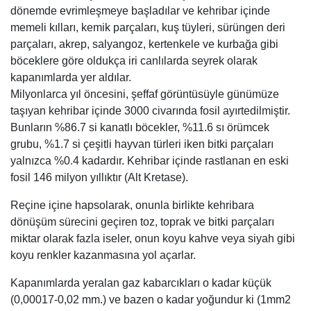
dönemde evrimleşmeye başladılar ve kehribar içinde
memeli kılları, kemik parçaları, kuş tüyleri, sürüngen deri
parçaları, akrep, salyangoz, kertenkele ve kurbağa gibi
böceklere göre oldukça iri canlılarda seyrek olarak
kapanımlarda yer aldılar.
Milyonlarca yıl öncesini, şeffaf görüntüsüyle günümüze
taşıyan kehribar içinde 3000 civarında fosil ayırtedilmiştir.
Bunların %86.7 si kanatlı böcekler, %11.6 sı örümcek
grubu, %1.7 si çeşitli hayvan türleri iken bitki parçaları
yalnızca %0.4 kadardır. Kehribar içinde rastlanan en eski
fosil 146 milyon yıllıktır (Alt Kretase).
Reçine içine hapsolarak, onunla birlikte kehribara
dönüşüm sürecini geçiren toz, toprak ve bitki parçaları
miktar olarak fazla iseler, onun koyu kahve veya siyah gibi
koyu renkler kazanmasına yol açarlar.
Kapanımlarda yeralan gaz kabarcıkları o kadar küçük
(0,00017-0,02 mm.) ve bazen o kadar yoğundur ki (1mm2