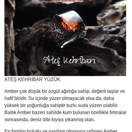
ATEŞ KEHRİBAR YÜZÜK
Amber çok düşük bir özgül ağırlığa sahip, değerli taşlar ve
hafif biridir. Su içinde yüzer olmayacak olsa da, daha
yüksek bir yoğunluğa sahiptir tuzlu suda yüzen olabilir.
Baltık Amber bazen sahilde kum bulunan özellikle fırtınalar
sonrasında, deniz dibi kıyıya yıkanmış olan.
En formlar bulutlu ve saydam olmasına rağmen Amber