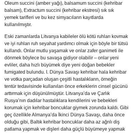
Oleum succini (amber yağı), balsamum succini (kehribar
balsam), Extractum succini (kehribar ekstresi) sık sık
yemek tarifleri ve bu kez simyacıların kayıtlarda
kullanılmıştır.
Eski zamanlarda Litvanya kabileler ölü kötü ruhları kovmak
ve iyi ruhları ruh seyahat yardımcı olmak için böyle bir tütsü
kullandı. Onlar mutlu yaşamak ve onlar zafer ganimeti ile
dönmek böylece bu savaşa gidiyor olabilir – onlar yeni
evliler, daha hızlı büyümek diye yeni doğan bebekler
fumigated bulundu. I. Dünya Savaşı kehribar hala kehribar
ve votka parçadan oluşan çeşitli hastalıkların, örneğin
tentür tedavisinde kullanılan önce erkeklerin cinsel gücünü
arttırmak için düşünülmüştür. Litvanya’da ve Çarlık
Rusya’nın dadılar hastalıklara kendilerini ve bebekleri
korumak için kehribar boncuklar giymek zorunda kaldı. Gibi
geç özellikle Almanya’da İkinci Dünya Savaşı, daha önce
olduğu gibi, Baltık kehribar boncuklar daha az ağrılı diş
patlama yapmak ve dişleri daha güçlü büyümeye yapmak