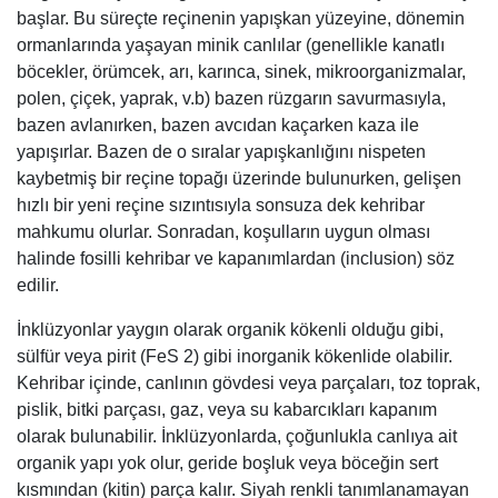
başlar. Bu süreçte reçinenin yapışkan yüzeyine, dönemin
ormanlarında yaşayan minik canlılar (genellikle kanatlı
böcekler, örümcek, arı, karınca, sinek, mikroorganizmalar,
polen, çiçek, yaprak, v.b) bazen rüzgarın savurmasıyla,
bazen avlanırken, bazen avcıdan kaçarken kaza ile
yapışırlar. Bazen de o sıralar yapışkanlığını nispeten
kaybetmiş bir reçine topağı üzerinde bulunurken, gelişen
hızlı bir yeni reçine sızıntısıyla sonsuza dek kehribar
mahkumu olurlar. Sonradan, koşulların uygun olması
halinde fosilli kehribar ve kapanımlardan (inclusion) söz
edilir.
İnklüzyonlar yaygın olarak organik kökenli olduğu gibi,
sülfür veya pirit (FeS 2) gibi inorganik kökenlide olabilir.
Kehribar içinde, canlının gövdesi veya parçaları, toz toprak,
pislik, bitki parçası, gaz, veya su kabarcıkları kapanım
olarak bulunabilir. İnklüzyonlarda, çoğunlukla canlıya ait
organik yapı yok olur, geride boşluk veya böceğin sert
kısmından (kitin) parça kalır. Siyah renkli tanımlanamayan