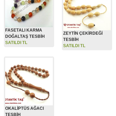
FASETALI KARMA
ZEYTİN ÇEKİRDEĞİ
DOĞALTAŞ TESBİH
TESBİH
SATILDI TL
SATILDI TL
OKALİPTÜS AĞACI
TESBİH