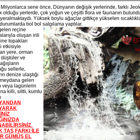
 Milyonlarca sene önce, Dünyanın değişik yerlerinde, farklı Jeol
pik olduğu yerlerde, çok yoğun ve çeşitli flora ve faunanın bulu
eralmaktaydı. Yüksek boylu ağaçlar gittikçe yükselen sıcaklıklar
durumlarda bol bol salgılama yaptılar.
gelen reçine
larıyla oluşan irili
çine topakları
 etkisiyle
an yere, orman
 düştüler ve
yağışların
ğu sellerle,
ın denize ulaştığı
 meydana gelen
n veya lagünlerin
na killi, siltli, kumlu
n
 YANDAN
IYARAK
İNİZ
INIZDA
ABİLİRSİNİZ.
 TAŞ FARKI İLE
AR GÜMÜŞ EL