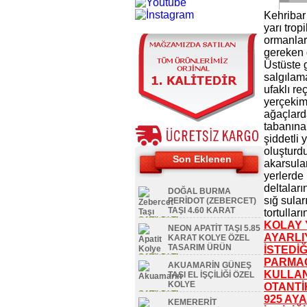
Kehribar
yarı tro
ormanlary
gereken 
Üstüste 
salgılama
ufaklı re
yerçekimi
ağaçlard
tabanına
şiddetli 
oluşturdu
Son Eklenen
akarsular
yerlerde
deltaları
DOĞAL BURMA
sığ suları
PERİDOT (ZEBERCET)
TAŞI 4.60 KARAT
tortulları
SATILDI TL
KOLAY
NEON APATİT TAŞI 5.85
AYARL
KARAT KOLYE ÖZEL
TASARIM ÜRÜN
İSTEDİĞ
SATILDI TL
PARMAĞ
AKUAMARİN GÜNEŞ
KULLAN
TAŞI EL İŞÇİLİĞİ ÖZEL
KOLYE
OTANTİK
SATILDI TL
925 AY
KEMERERİT