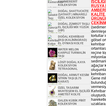
İŞÇİLİĞ
KAMMERERİT
KOLEKSİYON
RUSYA
MİNERAL
AMBERİ 
DOĞAL SHATTUCKİTE
SATILDI TL
KALİTE
(ŞATAKİT ) MİNARELİ
ÖZEL KOLEKSİYON
ÜRÜNÜM
SATILDI TL
ÇEKİNM
DOĞAL ZÜMRÜT TAŞLI
(sediment
EL İŞÇİLİĞİ MİX YÜZÜK
(VİP)
derinleş
SATILDI TL
tortullar
DOĞAL KEHRİBAR
gölsel o
TAŞI (KALİNİNGRAD)
EL OYMASI KOLYE
kehribar
SATILDI TL
ortamlar
WATER MELON
reçine t
KARPUZ TURMALİN
TAŞI
milyonlar
SATILDI TL
sedimanl
LÖSİT DOĞAL KAYA
ağaçlar k
KOLEKSİYON
TETRAGONAL
oluşumlar
OLUŞUM
kehribarı
DOĞAL ARMUT KESİM
SATILDI TL
Gene mil
SİTRİN TAŞI (8.75
KARAT)
bulunduğ
SATILDI TL
vermesiyl
ÖZEL TASARIM
Kehribar 
MUHTEŞEM EL İŞÇİLİĞİ
AMETİST KOLYE
oluşturd
SATILDI TL
hareketle
GALEN KÜBİK PİRİT
uzaklara,
KOLEKSİYON