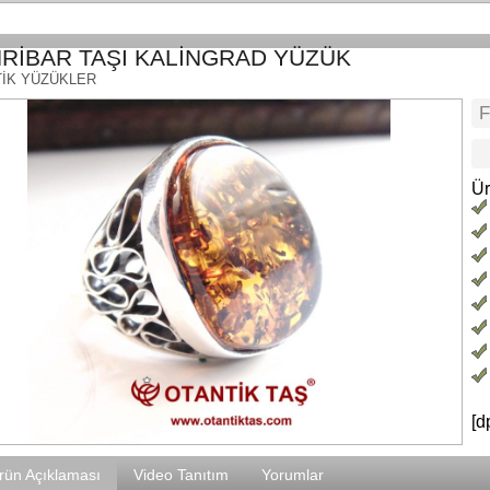
RİBAR TAŞI KALİNGRAD YÜZÜK
İK YÜZÜKLER
Ür
[d
rün Açıklaması
Video Tanıtım
Yorumlar