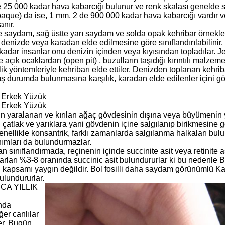
 25 000 kadar hava kabarcığı bulunur ve renk skalası genelde sa
paque) da ise, 1 mm. 2 de 900 000 kadar hava kabarcığı vardır 
anır.
te saydam, sağ üstte yarı saydam ve solda opak kehribar örnekler
 denizde veya karadan elde edilmesine göre sınıflandırılabilinir
adar insanlar onu denizin içinden veya kıyısından topladılar. Je
e açık ocaklardan (open pit) , buzulların taşıdığı kırıntılı malz
k yöntemleriyle kehribarı elde ettiler. Denizden toplanan kehrib
mış durumda bulunmasına karşılık, karadan elde edilenler içini g
 Erkek Yüzük
 Erkek Yüzük
n yaralanan ve kırılan ağaç gövdesinin dışına veya büyümenin y
 çatlak ve yarıklara yani gövdenin içine salgılanıp birikmesine g
enellikle konsantrik, farklı zamanlarda salgılanma halkaları bulun
anımları da bulundurmazlar.
ınıflandırmada, reçinenin içinde succinite asit veya retinite asi
rları %3-8 oranında succinic asit bulundururlar ki bu nedenle Ba
sil kapsamı yaygın değildir. Bol fosilli daha saydam görünümlü Kar
ulundururlar.
CA YILLIK
ında
er canlılar
er. Bugün,