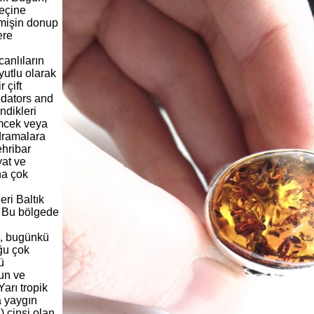
reçine
çmişin donup
ere
canlıların
utlu olarak
 çift
edators and
ndikleri
ümcek veya
dramalara
ehribar
yat ve
na çok
ri Baltık
. Bu bölgede
, bugünkü
ğu çok
ü
un ve
Yarı tropik
a yaygın
) cinsi olan