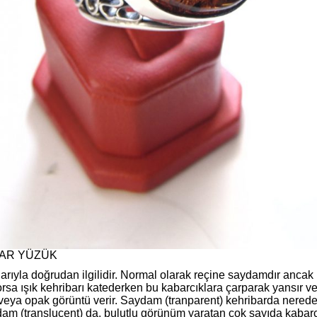
AR YÜZÜK
larıyla doğrudan ilgilidir. Normal olarak reçine saydamdır ancak
rsa ışık kehribarı katederken bu kabarcıklara çarparak yansır ve
eya opak görüntü verir. Saydam (tranparent) kehribarda nered
dam (translucent) da, bulutlu görünüm yaratan çok sayıda kabarc