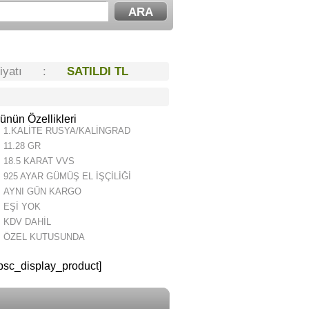
Fiyatı :
SATILDI TL
ünün Özellikleri
1.KALİTE RUSYA/KALİNGRAD
11.28 GR
18.5 KARAT VVS
925 AYAR GÜMÜŞ EL İŞÇİLİĞİ
AYNI GÜN KARGO
EŞİ YOK
KDV DAHİL
ÖZEL KUTUSUNDA
psc_display_product]