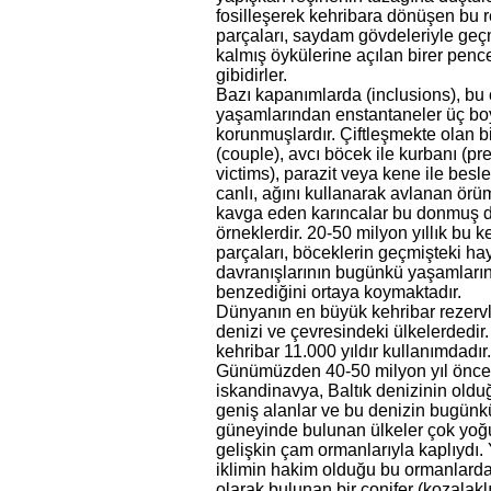
fosilleşerek kehribara dönüşen bu 
parçaları, saydam gövdeleriyle ge
kalmış öykülerine açılan birer penc
gibidirler.
Bazı kapanımlarda (inclusions), bu 
yaşamlarından enstantaneler üç boy
korunmuşlardır. Çiftleşmekte olan bir
(couple), avcı böcek ile kurbanı (pr
victims), parazit veya kene ile besle
canlı, ağını kullanarak avlanan ör
kavga eden karıncalar bu donmuş 
örneklerdir. 20-50 milyon yıllık bu k
parçaları, böceklerin geçmişteki ha
davranışlarının bugünkü yaşamları
benzediğini ortaya koymaktadır.
Dünyanın en büyük kehribar rezervle
denizi ve çevresindeki ülkelerdedir
kehribar 11.000 yıldır kullanımdadır.
Günümüzden 40-50 milyon yıl önce
iskandinavya, Baltık denizinin oldu
geniş alanlar ve bu denizin bugünk
güneyinde bulunan ülkeler çok yoğ
gelişkin çam ormanlarıyla kaplıydı. 
iklimin hakim olduğu bu ormanlard
olarak bulunan bir conifer (kozalaklı