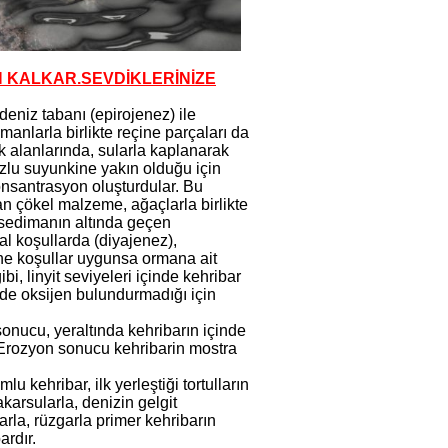
 KALKAR.SEVDİKLERİNİZE
deniz tabanı (epirojenez) ile
anlarla birlikte reçine parçaları da
ık alanlarında, sularla kaplanarak
uzlu suyunkine yakın olduğu için
onsantrasyon oluşturdular. Bu
an çökel malzeme, ağaçlarla birlikte
a sedimanın altında geçen
al koşullarda (diyajenez),
ine koşullar uygunsa ormana ait
, linyit seviyeleri içinde kehribar
çinde oksijen bulundurmadığı için
onucu, yeraltında kehribarın içinde
 Erozyon sonucu kehribarin mostra
 kehribar, ilk yerleştiği tortulların
karsularla, denizin gelgit
arla, rüzgarla primer kehribarın
ardır.