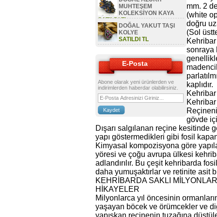
mm. 2 de
MUHTEŞEM
KOLEKSİYON KAYA
(white o
SATILDI TL
doğru uz
DOĞAL YAKUT TAŞI
(Sol üst
KOLYE
SATILDI TL
Kehribar
sonraya k
genellikl
E-Posta
madencili
parlatıl
Abone olarak yeni ürünlerden ve
kaplıdır.
indirimlerden haberdar olabilirsiniz.
Kehribar
Kehribar
Reçineni
gövde içi
Dışarı salgılanan reçine kesitinde g
yapı göstermedikleri gibi fosil kap
Kimyasal kompozisyona göre yapılan s
yöresi ve çoğu avrupa ülkesi kehriba
adlandırılır. Bu çeşit kehribarda fo
daha yumuşaktırlar ve retinite asit b
KEHRİBARDA SAKLI MİLYONLAR
HİKAYELER
Milyonlarca yıl öncesinin ormanlar
yaşayan böcek ve örümcekler ve diğ
yapışkan reçinenin tuzağına düştül