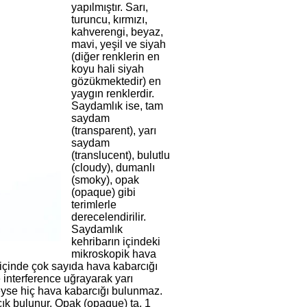
yapılmıştır. Sarı,
turuncu, kırmızı,
kahverengi, beyaz,
mavi, yeşil ve siyah
(diğer renklerin en
koyu hali siyah
gözükmektedir) en
yaygın renklerdir.
Saydamlık ise, tam
saydam
(transparent), yarı
saydam
(translucent), bulutlu
(cloudy), dumanlı
(smoky), opak
(opaque) gibi
terimlerle
derecelendirilir.
Saydamlık
kehribarın içindeki
mikroskopik hava
 içinde çok sayıda hava kabarcığı
 interference uğrayarak yarı
eyse hiç hava kabarcığı bulunmaz.
ık bulunur. Opak (opaque) ta, 1