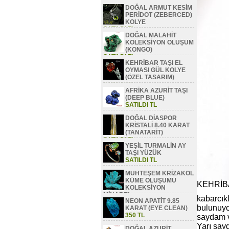
DOĞAL ARMUT KESİM
PERİDOT (ZEBERCED)
KOLYE
SATILDI TL
DOĞAL MALAHİT
KOLEKSİYON OLUŞUM
(KONGO)
SATILDI TL
KEHRİBAR TAŞI EL
OYMASI GÜL KOLYE
(ÖZEL TASARIM)
SATILDI TL
AFRİKA AZURİT TAŞI
(DEEP BLUE)
SATILDI TL
DOĞAL DİASPOR
KRİSTALİ 8.40 KARAT
(TANATARİT)
SATILDI TL
YEŞİL TURMALİN AY
TAŞI YÜZÜK
SATILDI TL
MUHTEŞEM KRİZAKOL
KÜME OLUŞUMU
KEHRİB
KOLEKSİYON
MİNAREL
kabarcık
NEON APATİT 9.85
SATILDI TL
bulunuyo
KARAT (EYE CLEAN)
350 TL
saydam v
Yarı say
DOĞAL AZURİT