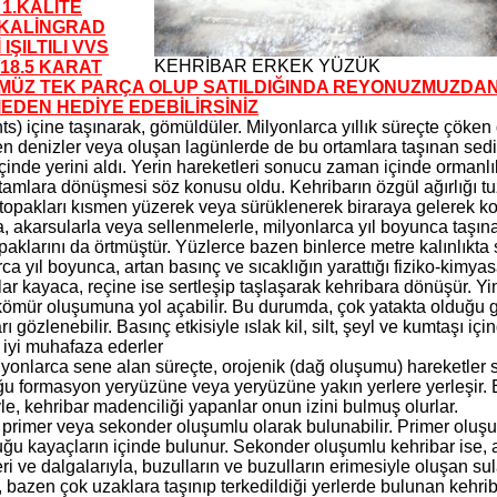
İ 1.KALİTE
 KALİNGRAD
IŞILTILI VVS
KEHRİBAR ERKEK YÜZÜK
 18.5 KARAT
ÜZ TEK PARÇA OLUP SATILDIĞINDA REYONUZMUZDAN
EDEN HEDİYE EDEBİLİRSİNİZ
s) içine taşınarak, gömüldüler. Milyonlarca yıllık süreçte çöken 
en denizler veya oluşan lagünlerde de bu ortamlara taşınan sedim
 içinde yerini aldı. Yerin hareketleri sonucu zaman içinde ormanl
rtamlara dönüşmesi söz konusu oldu. Kehribarın özgül ağırlığı t
 topakları kısmen yüzerek veya sürüklenerek biraraya gelerek k
a, akarsularla veya sellenmelerle, milyonlarca yıl boyunca taşın
opaklarını da örtmüştür. Yüzlerce bazen binlerce metre kalınlıkt
ca yıl boyunca, artan basınç ve sıcaklığın yarattığı fiziko-kimyas
ar kayaca, reçine ise sertleşip taşlaşarak kehribara dönüşür. Y
ömür oluşumuna yol açabilir. Bu durumda, çok yatakta olduğu gibi
ı gözlenebilir. Basınç etkisiyle ıslak kil, silt, şeyl ve kumtaşı i
 iyi muhafaza ederler
yonlarca sene alan süreçte, orojenik (dağ oluşumu) hareketler s
u formasyon yeryüzüne veya yeryüzüne yakın yerlere yerleşir.
e, kehribar madenciliği yapanlar onun izini bulmuş olurlar.
primer veya sekonder oluşumlu olarak bulunabilir. Primer oluşumlu
uğu kayaçların içinde bulunur. Sekonder oluşumlu kehribar ise, a
ri ve dalgalarıyla, buzulların ve buzulların erimesiyle oluşan sul
 bazen çok uzaklara taşınıp terkedildiği yerlerde bulunan kehrib