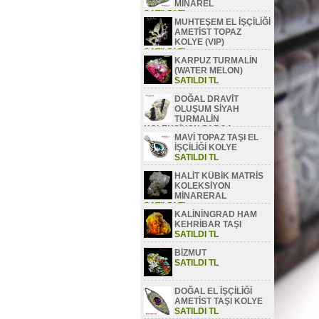
MİNAREL
SATILDI TL
MUHTEŞEM EL İŞÇİLİĞİ
AMETİST TOPAZ
KOLYE (VIP)
SATILDI TL
KARPUZ TURMALİN
(WATER MELON)
SATILDI TL
DOĞAL DRAVİT
OLUŞUM SİYAH
TURMALİN
KOLEKSİYON PARÇA
MAVİ TOPAZ TAŞI EL
SATILDI TL
İŞÇİLİĞİ KOLYE
SATILDI TL
HALİT KÜBİK MATRİS
KOLEKSİYON
MİNARERAL
SATILDI TL
KALİNİNGRAD HAM
KEHRİBAR TAŞI
SATILDI TL
BİZMUT
SATILDI TL
DOĞAL EL İŞÇİLİĞİ
AMETİST TAŞI KOLYE
SATILDI TL