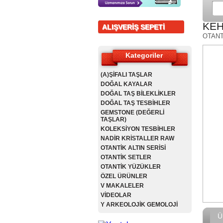
KEH
ALIŞVERİŞ SEPETİ
OTANT
Kategoriler
(A)ŞİFALI TAŞLAR
DOĞAL KAYALAR
DOĞAL TAŞ BİLEKLİKLER
DOĞAL TAŞ TESBİHLER
GEMSTONE (DEĞERLİ
TAŞLAR)
KOLEKSİYON TESBİHLER
NADİR KRİSTALLER RAW
OTANTİK ALTIN SERİSİ
OTANTİK SETLER
OTANTİK YÜZÜKLER
ÖZEL ÜRÜNLER
V MAKALELER
VİDEOLAR
Y ARKEOLOJİK GEMOLOJİ
Ü