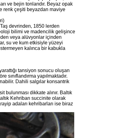
rı ve bejin tonlarıdır. Beyaz opak
ve renk çeşiti beyazdan maviye
i)
. Taş devrinden, 1850 lerden
oloji bilimi ve madencilik gelişince
emeden veya alüvyonlar içinden
ar, su ve kum etkisiyle yüzeyi
östermeyen kalınca bir kabukla
arattığı tansiyon sonucu oluşan
öre sınıflandırma yapılmaktadır.
abilir. Dahili salgılar konsantrik
t bulunması dikkate alınır. Baltık
ltık Kehribarı succinite olarak
ayip adaları kehribarları ise biraz