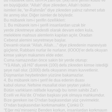
bu mübarek isim, İsm-i A’zam’dır. (99) ismi şerifin kutbu ve
en büyüğüdür. “Allah” diye zikreden, Allah’ı bütün
isimleri ile, “er-Rahmân” diye zikreden yalnız rahmet sıfatı
ile anmış olur. Diğer isimler de böyledir.
Bu mübarek ism-i şerifin özellikleri:
1. Bu mübarek ism-i şerifi insanlardan uzak bir
yerde zikretmeye abdestli olarak devam eden kula,
meleklere mahsus alemlerin kapıları açılır. Oradan
Ceberut alemini seyretmeye başlar.
Devamlı olarak “Allah, Allah…” diye zikredenin maneviyatı
güçlenir, Rabbani nurlar ile nurlanır. (lOOO)’er defa okuyan
kimse yakıyn makamını elde eder.
Cuma namazından önce sakin bir yerde oturup:
“Yâ Allah, yâ Hû” diyerek (100) defa zikreden kimse istediği
şeye nail olur. (1000) defa okuyanın imanı kuvvetlenir.
Düşmanları heybetinden yüzüne bakamazlar.
4. Bu mübarek ism-i şerif ile dua edenin duası
kabul olunur. Nefsine musallat olan şeytan yakılır.
Bütün varlıkların istifade kaynağı bu ismin sahibi Zat’ı
Ecelli ve Ala’dır. O’ndan başkası yok olmaya mahkumdur.
Bize gereken ise O’ndan başkasından yüz çevirmektir.
O’ndan başkasından korkmamaktır. Çünkü O:
“Eğer mü’minseniz Benden korkun, insanlardan korkmayın