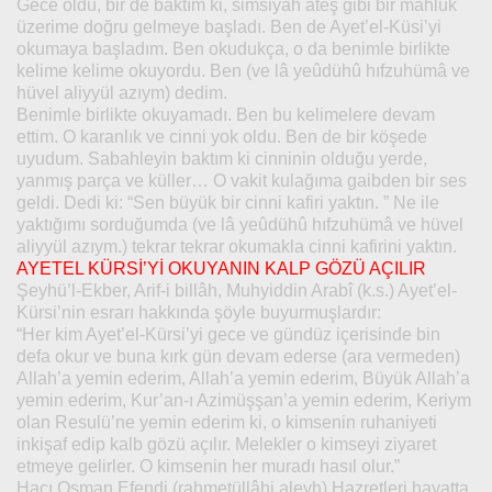
Gece oldu, bir de baktım ki, simsiyah ateş gibi bir mahluk
üzerime doğru gelmeye başladı. Ben de Ayet’el-Küsi’yi
okumaya başladım. Ben okudukça, o da benimle birlikte
kelime kelime okuyordu. Ben (ve lâ yeûdühû hıfzuhümâ ve
hüvel aliyyül azıym) dedim.
Benimle birlikte okuyamadı. Ben bu kelimelere devam
ettim. O karanlık ve cinni yok oldu. Ben de bir köşede
uyudum. Sabahleyin baktım ki cinninin olduğu yerde,
yanmış parça ve küller… O vakit kulağıma gaibden bir ses
geldi. Dedi ki: “Sen büyük bir cinni kafiri yaktın. ” Ne ile
yaktığımı sorduğumda (ve lâ yeûdühû hıfzuhümâ ve hüvel
aliyyül azıym.) tekrar tekrar okumakla cinni kafirini yaktın.
AYETEL KÜRSİ’Yİ OKUYANIN KALP GÖZÜ AÇILIR
Şeyhü’l-Ekber, Arif-i billâh, Muhyiddin Arabî (k.s.) Ayet’el-
Kürsi’nin esrarı hakkında şöyle buyurmuşlardır:
“Her kim Ayet’el-Kürsi’yi gece ve gündüz içerisinde bin
defa okur ve buna kırk gün devam ederse (ara vermeden)
Allah’a yemin ederim, Allah’a yemin ederim, Büyük Allah’a
yemin ederim, Kur’an-ı Azimüşşan’a yemin ederim, Keriym
olan Resulü’ne yemin ederim ki, o kimsenin ruhaniyeti
inkişaf edip kalb gözü açılır. Melekler o kimseyi ziyaret
etmeye gelirler. O kimsenin her muradı hasıl olur.”
Hacı Osman Efendi (rahmetüllâhi aleyh) Hazretleri hayatta