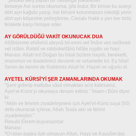
* Şiddetli ateş yapan bir hastalığa yakalanan
kimseye Asr suresi okunursa, şifa bulur. Bir kimse bu sureyi
dört ayrı kağıda yazıp, her birisini korunmasını istediği yerin
dört ayrı köşesine yerleştirirse, Cenabı Hakk o yeri her türlü
felakete karşı himaye eder.
AY GÖRÜLDÜĞÜ VAKİT OKUNUCAK DUA
Allâhümme ehillehû aleynâ bil emni vel îmâni ves selâmeti
vel islâm. Rabbî ve rabbükellâhü hilâle ruşdin ve hayr.
Manası: Allah’ım! Doğan bu hilali bizlere hayırlı, bereketli,
imanımızı ve ibadetimizi devamlı ve selamette kıl. Ey hilal!
Senin de benim de Rabbimiz Allah’tır. Hayırlı ve uğurlu ol.
AYETEL KÜRSİ’Yİ ŞER ZAMANLARINDA OKUMAK
“Şerri giderip matluba vâsıl olmaktan aciz kalırsanız,
Ayet’el-Kürsi’yi okumaya devam ediniz.” İmam-ı Bûni diyor
ki:
“Aklın ve fehmin ziyadeleşmesi için Ayet’el-Kürsi suya (50)
defa okunarak içilirse, Allah Teala aklı ve fehmi
ziyadeleştirir.”
Resulü Ekrem buyuruyorlar
Manası:
*O’ndan başka ilah olmayan Allah, Hayy ve Kayyûm’dur.