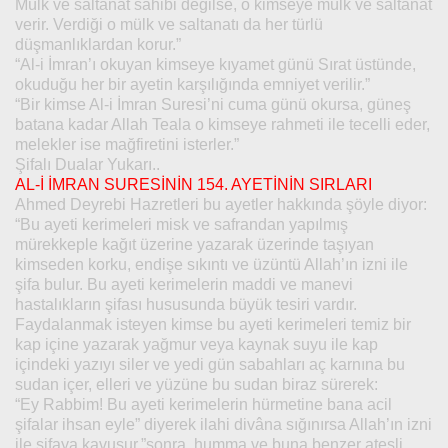
Mülk ve saltanat sahibi değilse, o kimseye mülk ve saltanat
verir. Verdiği o mülk ve saltanatı da her türlü
düşmanlıklardan korur.”
“Al-i İmran’ı okuyan kimseye kıyamet günü Sırat üstünde,
okuduğu her bir ayetin karşılığında emniyet verilir.”
“Bir kimse Al-i İmran Suresi’ni cuma günü okursa, güneş
batana kadar Allah Teala o kimseye rahmeti ile tecelli eder,
melekler ise mağfiretini isterler.”
Şifalı Dualar Yukarı..
AL-İ İMRAN SURESİNİN 154. AYETİNİN SIRLARI
Ahmed Deyrebi Hazretleri bu ayetler hakkında şöyle diyor:
“Bu ayeti kerimeleri misk ve safrandan yapılmış
mürekkeple kağıt üzerine yazarak üzerinde taşıyan
kimseden korku, endişe sıkıntı ve üzüntü Allah’ın izni ile
şifa bulur. Bu ayeti kerimelerin maddi ve manevi
hastalıkların şifası hususunda büyük tesiri vardır.
Faydalanmak isteyen kimse bu ayeti kerimeleri temiz bir
kap içine yazarak yağmur veya kaynak suyu ile kap
içindeki yazıyı siler ve yedi gün sabahları aç karnına bu
sudan içer, elleri ve yüzüne bu sudan biraz sürerek:
“Ey Rabbim! Bu ayeti kerimelerin hürmetine bana acil
şifalar ihsan eyle” diyerek ilahi divâna sığınırsa Allah’ın izni
ile şifaya kavuşur.”sonra, humma ve buna benzer ateşli