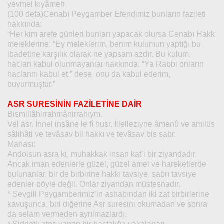
yevmel kıyâmeh
(100 defa)Cenabı Peygamber Efendimiz bunların fazileti
hakkında:
“Her kim arefe günleri bunları yapacak olursa Cenabı Hakk
meleklerine: “Ey meleklerim, benim kulumun yaptığı bu
ibadetine karşılık olarak ne yapsam azdır. Bu kulum,
haclan kabul olunmayanlar hakkında: “Ya Rabbi onların
haclannı kabul et.” dese, onu da kabul ederim,
buyurmuştur.”
ASR SURESİNİN FAZİLETİNE DAİR
Bismillâhirrahmânirrahıym.
Vel asr. İnnel insâne le fî husr. İllelleziyne âmenû ve amilüs
sâlihâti ve tevâsav bil hakkı ve tevâsav bis sabr.
Manası:
Andolsun asra ki, muhakkak insan kat’i bir ziyandadır.
Ancak iman edenlerle güzel, güzel amel ve hareketlerde
bulunanlar, bir de birbirine hakkı tavsiye, sabrı tavsiye
edenler böyle değil. Onlar ziyandan müstesnadır.
* Sevgili Peygamberimiz’in ashabından iki zat birbirlerine
kavuşunca, biri diğerine Asr suresini okumadan ve sonra
da selam vermeden ayrılmazlardı.