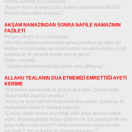
Ümmü Seleme (r.a.) anlatıyor:
“Akşam ezanı sırasında (bu duanın) okunmasını Allah’ın
Resulü bana talim buyurdu.”
AKŞAM NAMAZINDAN SONRA NAFİLE NAMAZININ
FAZİLETİ
Resulü Ekrem (s.a.v.) buyurdu:
“Her kim akşam namazından sonra günahı icap ettirir bir
kelime konuşmadan altı rekat namaz evvabin kılarsa, Allah
katında on iki senelik ibadet yerine geçer.”
Diğer rivayette:
“Günahı denizlerin köpüğü kadar olsa affolunur.”
ALLAHU TEALANIN DUA ETMEMİZİ EMRETTİĞİ AYETİ
KERİME
“Rabbinize yalvararak ve gizlice dua edin. Çünkü Allah
Teala haddi aşanları sevmez.”
“Korku ve ümit halinde Rabbinize dua ediniz. Şüphesiz ki,
muhsinlere Allah’ın rahmeti yakındır.”
“Çaresiz kalan kimse dua ettiği vakit onun duasını kabul
eden, feryada geldiği belayı gideren ve sizi yeryüzünde her
şeye hakim kılan kimdir? Allah ile beraber başka bir ilah
var mıdır? Siz ne kadar az düşünüyorsunuz?”