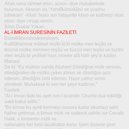
Allah sana rahmet etsin, acısın- diye mukabelede
bulunsun. Aksıran da “Yehdîkümüllâhü ve yuslihu
bâleküm” -Allah Teala sizi hidayette kılsın ve kalbinizi ıslah
etsin- diye cevap versin.
Şifalı Dualar Yukarı..
AL-İ İMRAN SURESİNİN FAZİLETİ
Bismillâhirrahmânirrahıym.
Kulillâhümme mâlikel mülki tü’til mülke men teşâü ve
tenziul mülke mimmen teşâü ve tüızzü men teşâü ve tüzillü
men teşâü bi yedikel hayr, inneke alâ külli şey’in kadiyr.
Manası:
De ki: “Ey mülkün sahibi Allahım! Dilediğine mülk verirsin,
dilediğinden de mülkü çeker alırsın ve dilediğini aziz
edersin, dilediğini zelil edersin. Hayır yalnız senin
elindedir. Muhakkak ki sen her şeye kadirsin.”
Fazileti:
“Al-i İmran’daki bu ayet ism-i azamdır. Onunla dua edildiği
vakit kabul edilir.”
“Bir kimse bu ayeti kerimeyi sonuna kadar okumayı adet
haline getirirse, o kimse mülk ve saltanat sahibi ise Cenabı
Hakk, o kimsenin mülk ve
saltanatını her türlü tasalluttan korur. İşleri düzene girer.