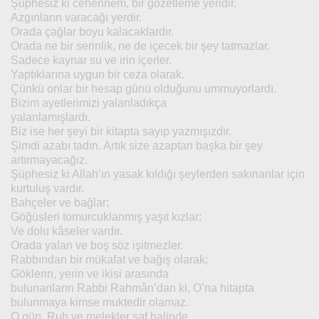
Şüphesiz ki cehennem, bir gözetleme yeridir.
Azgınların varacağı yerdir.
Orada çağlar boyu kalacaklardır.
Orada ne bir serinlik, ne de içecek bir şey tatmazlar.
Sadece kaynar su ve irin içerler.
Yaptıklarına uygun bir ceza olarak.
Çünkü onlar bir hesap günü olduğunu ummuyorlardı.
Bizim ayetlerimizi yalanladıkça
yalanlamışlardı.
Biz ise her şeyi bir kitapta sayıp yazmışızdır.
Şimdi azabı tadın. Artık size azaptan başka bir şey
artırmayacağız.
Şüphesiz ki Allah’ın yasak kıldığı şeylerden sakınanlar için
kurtuluş vardır.
Bahçeler ve bağlar;
Göğüsleri tomurcuklanmış yaşıt kızlar;
Ve dolu kâseler vardır.
Orada yalan ve boş söz işitmezler.
Rabbından bir mükafat ve bağış olarak;
Göklerin, yerin ve ikisi arasında
bulunanların Rabbi Rahmân’dan ki, O’na hitapta
bulunmaya kimse muktedir olamaz.
O gün, Ruh ve melekler saf halinde