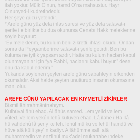
ilah yoktur. Mülk O’nun, hamd O’na mahsustur. Hayr
O’nunyed-i kudretindedir.
Her şeye gücü yetendir.
* Arefe günü yüz defa ihlas suresi ve yüz defa salavat-ı
şerife ile birlikte bu dua okunursa Cenabı Hakk meleklerine
şöyle buyurur:
“Ey meleklerim, bu kulum beni zikretti, ihlası okudu. Ondan
sonra da Peygamberime salavat-ı şerife getirdi. Ben bu
kuluma ne iyilik yapsam azdır. Hatta bu kulum hacları kabul
olunmayanlar için “ya Rabbi, haclarını kabul buyur.” dese
onu da kabul ederim.”
Yukarıda söylenen şeyleri arefe günü sabahleyin erkenden
okumalıdır. Aksi halde şeytan unutturup insanın okumasına
mani olur.
AREFE GÜNÜ YAPILACAK EN KIYMETLİ ZİKİRLER
Bismillâhirrahmânirrahıym.
Kulhüvallâhü ehad. Allâhüs samed. Lem yelid ve lem
yûled. Ve lem yekûn lehû küfüven ehad. Lâ ilahe i Ha İlâ
hü vahdehû lâ şeriy ke leh, lehül mülkü ve lehül hamdü ve
hüve alâ külli şey’in kadiyr. Allâhümme salli alâ
muhammedin ve enzilhül muk’adel mükarrabe ındeke