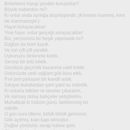
Birbirlerini hangi şeyden koruyorlar?
Büyük haberden mi?
Ki onlar onda ayrılığa düşmüşlerdir. (Kimiona inanmış, kimi
de inanmamıştır.)
Hayır! Anlayacaklar!
Yine hayır, onlar gerçeği anlayacaklar!
Biz, yeryüzünü bir beşik yapmadık mı?
Dağları da birer kazık.
Ve sizi çift çift yarattık.
Uykunuzu dinlenme kıldık.
Geceyi bir örtü kıldık.
Gündüzü geçimlik kazanma vakti kıldık.
Üstünüzde yedi sağlam gök bina ettik.
Pırıl pırıl parlayan bir kandil astık.
Sıkışan bulutlardan şarıl şakıl su indirdik.
Ki onlarla bitkiler ve taneler çıkaralım,
Ve sarmaş dolaş bahçeler yetiştirelim,
Muhakkak ki hüküm günü, belirlenmiş bir
vakittir.
O gün sura üflenir, bölük bölük gelirsiniz.
Gök açılmış, kapı kapı olmuştur.
Dağlar yürütülür, serap haline gelir.