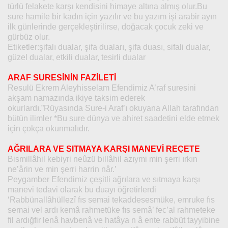
türlü felakete karşı kendisini himaye altına almış olur.Bu
sure hamile bir kadın için yazılır ve bu yazım işi arabir ayın
ilk günlerinde gerçekleştirilirse, doğacak çocuk zeki ve
gürbüz olur.
Etiketler:şifalı dualar, şifa duaları, şifa duası, sifali dualar,
güzel dualar, etkili dualar, tesirli dualar
ARAF SURESİNİN FAZİLETİ
Resulü Ekrem Aleyhisselam Efendimiz A’raf suresini
akşam namazında ikiye taksim ederek
okurlardı.”Rüyasında Sure-i Araf’ı okuyana Allah tarafından
bütün ilimler *Bu sure dünya ve ahiret saadetini elde etmek
için çokça okunmalıdır.
AĞRILARA VE SITMAYA KARŞI MANEVİ REÇETE
Bismillâhil kebiyri neûzü billâhil azıymi min şerri ırkın
ne’ârin ve min şerri harrin nâr.’
Peygamber Efendimiz çeşitli ağrılara ve sıtmaya karşı
manevi tedavi olarak bu duayı öğretirlerdi
‘Rabbünallâhüllezî fıs semai tekaddesesmüke, emruke fıs
semai vel ardı kemâ rahmetüke fıs semâ’ fec’al rahmeteke
fil ardığfir lenâ havbenâ ve hatâya n â ente rabbüt tayyibine