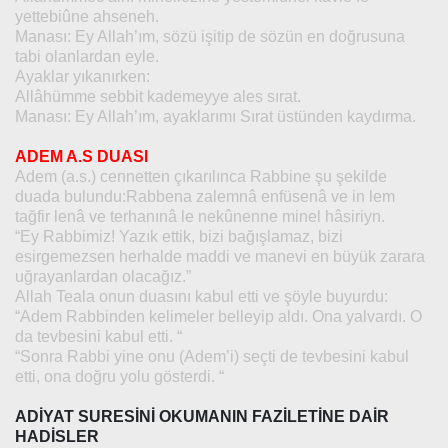
yettebiûne ahseneh.
Manası: Ey Allah’ım, sözü işitip de sözün en doğrusuna
tabi olanlardan eyle.
Ayaklar yıkanırken:
Allâhümme sebbit kademeyye ales sırat.
Manası: Ey Allah’ım, ayaklarımı Sırat üstünden kaydırma.
ADEM A.S DUASI
Adem (a.s.) cennetten çıkarılınca Rabbine şu şekilde
duada bulundu:Rabbena zalemnâ enfüsenâ ve in lem
tağfir lenâ ve terhanınâ le nekûnenne minel hâsiriyn.
“Ey Rabbimiz! Yazık ettik, bizi bağışlamaz, bizi
esirgemezsen herhalde maddi ve manevi en büyük zarara
uğrayanlardan olacağız.”
Allah Teala onun duasını kabul etti ve şöyle buyurdu:
“Adem Rabbinden kelimeler belleyip aldı. Ona yalvardı. O
da tevbesini kabul etti. “
“Sonra Rabbi yine onu (Adem’i) seçti de tevbesini kabul
etti, ona doğru yolu gösterdi. “
ADİYAT SURESİNİ OKUMANIN FAZİLETİNE DAİR
HADİSLER