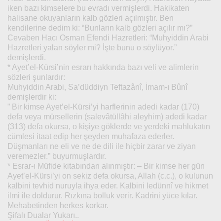
iken bazı kimselere bu evradı vermişlerdi. Hakikaten
halisane okuyanların kalb gözleri açılmıştır. Ben
kendilerine dedim ki: “Bunların kalb gözleri açılır mı?”
Cevaben Hacı Osman Efendi Hazretleri: “Muhyiddin Arabi
Hazretleri yalan söyler mi? İşte bunu o söylüyor.”
demişlerdi.
* Ayet’el-Kürsi’nin esrarı hakkında bazı veli ve alimlerin
sözleri şunlardır:
Muhyiddin Arabi, Sa’düddiyn Teftazânî, İmam-ı Bûnî
demişlerdir ki:
” Bir kimse Ayet’el-Kürsi’yi harflerinin adedi kadar (170)
defa veya mürsellerin (salevâtüllâhi aleyhim) adedi kadar
(313) defa okursa, o kişiye göklerde ve yerdeki mahlukatın
cümlesi itaat edip her şeyden muhafaza ederler.
Düşmanları ne eli ve ne de dili ile hiçbir zarar ve ziyan
veremezler.” buyurmuşlardır.
* Esrar-ı Müfide kitabından alınmıştır: – Bir kimse her gün
Ayet’el-Kürsi’yi on sekiz defa okursa, Allah (c.c.), o kulunun
kalbini tevhid nuruyla ihya eder. Kalbini ledünnî ve hikmet
ilmi ile doldurur. Rızkına bolluk verir. Kadrini yüce kılar.
Mehabetinden herkes korkar.
Şifalı Dualar Yukarı..