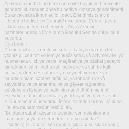
Ya Muhammed! Allah beni sana öyle büyük bir hediye ile
gönderdi ki, senden önce bu hediye kimseye gönderilmedi.
Bu ancak sana ikram edildi, dedi. Efendimiz (s.a.v.):
– Nedir o hediye, ey Cebrail? diye sordu. Cebrail (a.s.):
– Sana gönderilen o hediyeler, Arş-ı A’zam’ın
hazinelerindendir. Ey Allah’ın Resulü! Sen de onları oku!
buyurdu.
Dua budur:
Yà men azheral cernile ve seteral kabiyha yà men lem
ytiàhiz bil ceri reti ve lem yehtukìs setra, yà aziymel afvi, yà
husnet teca viizi, yà vàsial magfirati ve yà bàsital yedeyni
bir rahmeh, yà mìintehà kulli sekvà ve yà sàhibe kulli
necvà, yà kerìmes safhi ve yà aziymel menni ve yà
mubdien niami kablestihkàkihà, yà rabbàhu ve yà
seyyidàhu ve yà emelàhu ve yà gàyete ragbetàhu,
es’eluke en là tesviye halkì bin nàr. Allâhümme innî
estevdiuke dînî fahfazhü aleyye fi hayatî ve ba’de vefatı.
Allâhümme innî üceddidül îmâne tecdîden bi kavli lâ ilahe
illallah, muhammedün resûlüllâh.
“Bu duayı sabah-akşam okuyanlar son nefeslerinde
imanlarını şeytanın şerrinden korumuş olurlar.”
Etiketler:şifalı dualar, şifa duaları, şifa duası, sifali dualar,