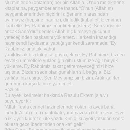
Mü’minler de (onlardan) her biri Allah’a, O’nun meleklerine,
kitaplarına, peygamberlerine inandı. “O’nun (Allah’ın)
peygamberlerinden hiçbirini diğerlerinin arasından
ayırmayız (hepsine inanırız), dinledik (kabul ettik; emrine)
itaat ettik. Ey Rabbimiz, mağfiretini (isteriz). Son varışımız
ancak Sana’dır.” dediler. Allah hiç kimseye gücünün
yeteceğinden başkasını yüklemez. Herkesin kazandığı
hayır kendi faydasına, yaptığı şer kendi zararınadır. “Ey
Rabbimiz, unuttuk, yahut
yanıldıysak bizi tutup sorguya çekme. Ey Rabbimiz, bizden
evvelki ümmetlere yüklediğin gibi üstümüze ağır bir yük
yükleme. Ey Rabbimiz, takat getiremeyeceğimizi bize
taşıtma. Bizden sadır olan günahları sil, bağışla. Bizi
yarlığa, bizi esirge. Sen Mevlamız’sın bizim. Artık kafirler
güruhuna karşı da bize yardım et.
Fazileti:
Bu ayet-i kerimeler hakkında Resulü Ekrem (s.a.v.)
buyuruyor ki:
“Allah Teala cennet hazinelerinden olan iki ayeti bana
indirdi. Allah (c.c.) mahlukatı yaratmazdan ikibin sene evvel
o iki ayeti kudret eli ile yazdı. Kim o iki ayeti yatsıdan sonra
okursa gece ibadetinden ona kafi gelir.”