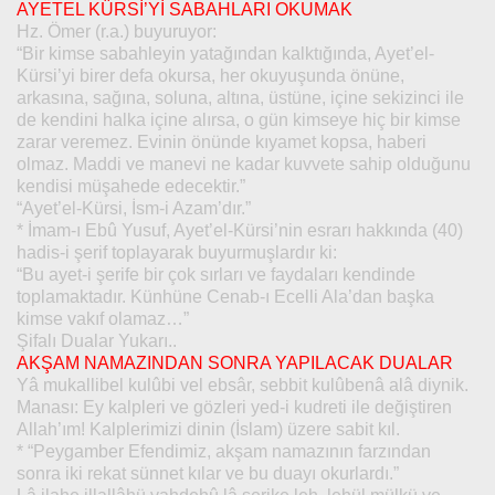
AYETEL KÜRSİ’Yİ SABAHLARI OKUMAK
Hz. Ömer (r.a.) buyuruyor:
“Bir kimse sabahleyin yatağından kalktığında, Ayet’el-
Kürsi’yi birer defa okursa, her okuyuşunda önüne,
arkasına, sağına, soluna, altına, üstüne, içine sekizinci ile
de kendini halka içine alırsa, o gün kimseye hiç bir kimse
zarar veremez. Evinin önünde kıyamet kopsa, haberi
olmaz. Maddi ve manevi ne kadar kuvvete sahip olduğunu
kendisi müşahede edecektir.”
“Ayet’el-Kürsi, İsm-i Azam’dır.”
* İmam-ı Ebû Yusuf, Ayet’el-Kürsi’nin esrarı hakkında (40)
hadis-i şerif toplayarak buyurmuşlardır ki:
“Bu ayet-i şerife bir çok sırları ve faydaları kendinde
toplamaktadır. Künhüne Cenab-ı Ecelli Ala’dan başka
kimse vakıf olamaz…”
Şifalı Dualar Yukarı..
AKŞAM NAMAZINDAN SONRA YAPILACAK DUALAR
Yâ mukallibel kulûbi vel ebsâr, sebbit kulûbenâ alâ diynik.
Manası: Ey kalpleri ve gözleri yed-i kudreti ile değiştiren
Allah’ım! Kalplerimizi dinin (İslam) üzere sabit kıl.
* “Peygamber Efendimiz, akşam namazının farzından
sonra iki rekat sünnet kılar ve bu duayı okurlardı.”