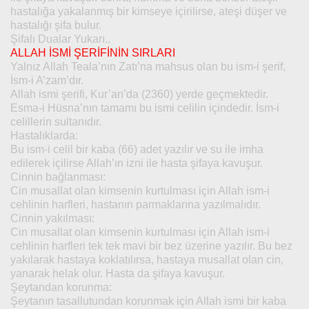
hastalığa yakalanmış bir kimseye içirilirse, ateşi düşer ve
hastalığı şifa bulur.
Şifalı Dualar Yukarı..
ALLAH İSMİ ŞERİFİNİN SIRLARI
Yalnız Allah Teala’nın Zatı’na mahsus olan bu ism-i şerif,
İsm-i A’zam’dır.
Allah ismi şerifi, Kur’an’da (2360) yerde geçmektedir.
Esma-i Hüsna’nın tamamı bu ismi celilin içindedir. İsm-i
celillerin sultanıdır.
Hastalıklarda:
Bu ism-i celil bir kaba (66) adet yazılır ve su ile imha
edilerek içilirse Allah’ın izni ile hasta şifaya kavuşur.
Cinnin bağlanması:
Cin musallat olan kimsenin kurtulması için Allah ism-i
cehlinin harfleri, hastanın parmaklarına yazılmalıdır.
Cinnin yakılması:
Cin musallat olan kimsenin kurtulması için Allah ism-i
cehlinin harfleri tek tek mavi bir bez üzerine yazılır. Bu bez
yakılarak hastaya koklatılırsa, hastaya musallat olan cin,
yanarak helak olur. Hasta da şifaya kavuşur.
Şeytandan korunma:
Şeytanın tasallutundan korunmak için Allah ismi bir kaba