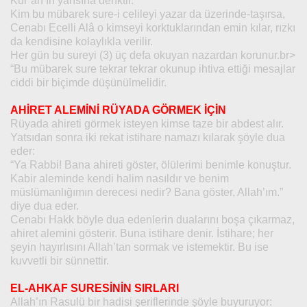
Kur’an’ın yarısına denktir.”
Kim bu mübarek sure-i celileyi yazar da üzerinde-taşırsa,
Cenabı Ecelli Alâ o kimseyi korktuklarından emin kılar, rızkı
da kendisine kolaylıkla verilir.
Her gün bu sureyi (3) üç defa okuyan nazardan korunur.br>
“Bu mübarek sure tekrar tekrar okunup ihtiva ettiği mesajlar
ciddi bir biçimde düşünülmelidir.
AHİRET ALEMİNİ RÜYADA GÖRMEK İÇİN
Rüyada ahireti görmek isteyen kimse taze bir abdest alır.
Yatsıdan sonra iki rekat istihare namazı kılarak şöyle dua
eder:
“Ya Rabbi! Bana ahireti göster, ölülerimi benimle konuştur.
Kabir aleminde kendi halim nasıldır ve benim
müslümanlığımın derecesi nedir? Bana göster, Allah’ım.”
diye dua eder.
Cenabı Hakk böyle dua edenlerin dualarını boşa çıkarmaz,
ahiret alemini gösterir. Buna istihare denir. İstihare; her
şeyin hayırlısını Allah’tan sormak ve istemektir. Bu ise
kuvvetli bir sünnettir.
EL-AHKAF SURESİNİN SIRLARI
Allah’ın Rasulü bir hadisi şeriflerinde şöyle buyuruyor: