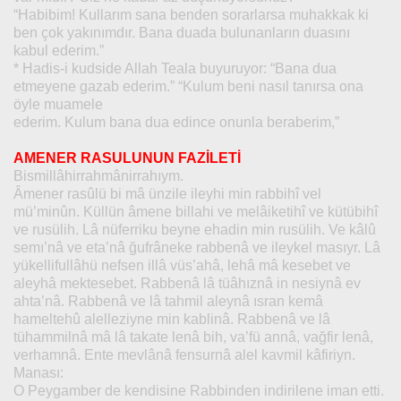
“Habibim! Kullarım sana benden sorarlarsa muhakkak ki
ben çok yakınımdır. Bana duada bulunanların duasını
kabul ederim.”
* Hadis-i kudside Allah Teala buyuruyor: “Bana dua
etmeyene gazab ederim.” “Kulum beni nasıl tanırsa ona
öyle muamele
ederim. Kulum bana dua edince onunla beraberim,”
AMENER RASULUNUN FAZİLETİ
Bismillâhirrahmânirrahıym.
Âmener rasûlü bi mâ ünzile ileyhi min rabbihî vel
mü’minûn. Küllün âmene billahi ve melâiketihî ve kütübihî
ve rusülih. Lâ nüferriku beyne ehadin min rusülih. Ve kâlû
semı’nâ ve eta’nâ ğufrâneke rabbenâ ve ileykel masıyr. Lâ
yükellifullâhü nefsen illâ vüs’ahâ, lehâ mâ kesebet ve
aleyhâ mektesebet. Rabbenâ lâ tüâhıznâ in nesiynâ ev
ahta’nâ. Rabbenâ ve lâ tahmil aleynâ ısran kemâ
hameltehû alelleziyne min kablinâ. Rabbenâ ve lâ
tühammilnâ mâ lâ takate lenâ bih, va’fü annâ, vağfir lenâ,
verhamnâ. Ente mevlânâ fensurnâ alel kavmil kâfiriyn.
Manası:
O Peygamber de kendisine Rabbinden indirilene iman etti.