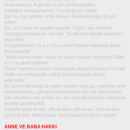
duracaklardır. Rahmân’ın izin verdiklerinden
başkaları konuşamazlar. O da doğruyu söyler.
İşte bu, hak gündür. Artık dileyen Rabbına doğru bir yol
edinir.
Biz, sizi yakın bir azabla uyardık. O gün, kişi ellerinin
sunduğuna bakacak. Ve kafir: “Keski ben toprak olsaydım.”
diyecektir
Peygamberimiz (s.a.v.) bu surenin fazileti hakkında şöyle
buyuruyorlar:
“İkindi namazından sonra bu sureyi okuyan kimsenin Allah
(c.c.) azabım hafifletir.”
“Nebe’ suresini baştan sona kadar okuyan kimseye Cenabı
Hakk cennette şarâb-ı tahûr (cennet şarabı) ikram
edecektir.”
Bu sureyi herhangi bir şeyin üzerine okuyup, o şeyi bir yere
emanet etmek, çalınıp kaybolmaması için her şeye kafidir.
Her sıkıntının yok olması için bu sure okunmalıdır. Neticede
ferahlık görülecektir.
Etiketler:şifalı dualar, şifa duaları, şifa duası, sifali dualar,
güzel dualar, etkili dualar, tesirli dualar,en güzel dualar
ANNE VE BABA HAKKI