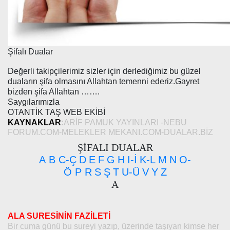
Şifalı Dualar
Değerli takipçilerimiz sizler için derlediğimiz bu güzel
duaların şifa olmasını Allahtan temenni ederiz.Gayret
bizden şifa Allahtan …….
Saygılarımızla
OTANTİK TAŞ WEB EKİBİ
KAYNAKLAR
:
ARİF PAMUK YAYINLARI -NEBU
FORUM.COM-MELEKLER MEKANI.COM-DUALAR.BİZ
ŞİFALI DUALAR
A
B
C-Ç
D
E
F
G
H
I-İ
K-L
M
N
O-
Ö
P
R
S
Ş
T
U-Ü
V
Y
Z
A
ALA SURESİNİN FAZİLETİ
Bir cuma günü bu sureyi yazıp, üzerinde taşıyan kimse her