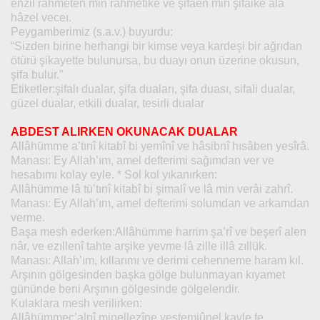
enzil rahmeten min rahmetike ve şifâen min şifâike alâ
hâzel veceı.
Peygamberimiz (s.a.v.) buyurdu:
“Sizden birine herhangi bir kimse veya kardeşi bir ağrıdan
ötürü şikayette bulunursa, bu duayı onun üzerine okusun,
şifa bulur.”
Etiketler:şifalı dualar, şifa duaları, şifa duası, sifali dualar,
güzel dualar, etkili dualar, tesirli dualar
ABDEST ALIRKEN OKUNACAK DUALAR
Allâhümme a’tınî kitabî bi yemînî ve hâsibnî hısâben yesîrâ.
Manası: Ey Allah’ım, amel defterimi sağımdan ver ve
hesabımı kolay eyle. * Sol kol yıkanırken:
Allâhümme lâ tü’tınî kitabî bi şimalî ve lâ min verâi zahrî.
Manası: Ey Allah’ım, amel defterimi solumdan ve arkamdan
verme.
Başa mesh ederken:Allâhümme harrim şa’rî ve beşerî alen
nâr, ve ezıllenî tahte arşike yevme lâ zille illâ zıllük.
Manası: Allah’ım, kıllarımı ve derimi cehenneme haram kıl.
Arşının gölgesinden başka gölge bulunmayan kıyamet
gününde beni Arşının gölgesinde gölgelendir.
Kulaklara mesh verilirken:
Allâhümmec’alnî minellezîne yestemiûnel kavle fe