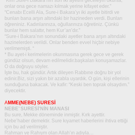
“Kim Sure-i Bakara’nın son iki ayetini geceleyin okursa,
onlar ona gece namazı kılmak yerine kifayet eder.”
“Cenabı Ecelli Ala, Sure-i Bakara’yı iki ayetle bitirdi ve
bunları bana arşın altındaki bir hazineden verdi. Bunları
öğreniniz. Kadınlarınıza, oğullarınıza öğretiniz. Çünkü
bunlar hem salattır, hem Kur’an’dır.”
“Sure-i Bakara’nın sonundaki ayetler bana arşın altındaki
hazinelerden verildi. Onlar benden evvel hiçbir nebiye
verilmemişti. “
* Bu ayet-i kerimelerin okunmasına gerek gece ve gerek
gündüz olsun, devam edilmelidir.başkaları konuşamazlar.
O da doğruyu söyler.
İşte bu, hak gündür. Artık dileyen Rabbıne doğru bir yol
edinir.Biz, sizi yakın bir azabla uyardık. O gün, kişi ellerinin
sunduğuna bakacak. Ve kafir: “Keski ben toprak olsaydım.”
diyecektir.
A
MME(NEBE) SURESİ
NEBE’ SURESİ’NİN MANASI
Bu sure, Mekke döneminde inmiştir. Kırk ayettir.
Nebe’haber demektir. Sure kıyamet haberlerini ihtiva ettiği
için bu ad verilmiştir.
Rahman ve Rahıym olan Allah’ın adıyla…