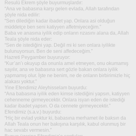
Resulü Ekrem şöyle buyurmuşlardır:
“Ana ve babasına karşı gelen evlada, Allah tarafından
şöyle nida edilir:
“Sen dilediğin kadar ibadet yap. Onlara asi olduğun
müddetçe ben seni katiyyen affetmiyeceğim.”
Baba ve anasına iyilik edip onların rızasını alana da, Allah
Teala şöyle nida eder:
“Sen de istediğini yap. Değil mi ki sen onlara iyilikte
bulunuyorsun. Ben de seni affedeceğim.”
Hazreti Peygamber buyuruyor:
“Kur’an’ı okuyup da onunla amel etmeyen, onu okumamış
sayılır, ana ve babasına sert gözle bakan onlara iyilik
yapmamış olur. İşte ne benim, ne de onların birbirimizle hiç
alakası yoktur.”
Yine Efendimiz Aleyhisselam buyurdu:
“Ana babasına iyilik eden kimse istediğini yapsın, katiyyen
cehenneme girmeyecektir. Onlara isyan eden de istediği
kadar ibadet yapsın. O da cennete girmeyecektir.”
Efendimiz (s.a.v.) buyurdu:
“Hiç bir evlad yoktur ki, babasına merhamet ile baksın da
Allah Teala onun her bakışına karşılık, kabul olunmuş bir
hac sevabı vermesin.”