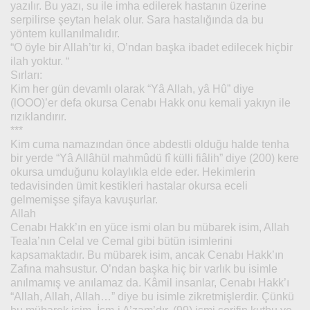
yazılır. Bu yazı, su ile imha edilerek hastanın üzerine
serpilirse şeytan helak olur. Sara hastalığında da bu
yöntem kullanılmalıdır.
“O öyle bir Allah’tır ki, O’ndan başka ibadet edilecek hiçbir
ilah yoktur. “
Sırları:
Kim her gün devamlı olarak “Yâ Allah, yâ Hû” diye
(lOOO)’er defa okursa Cenabı Hakk onu kemali yakıyn ile
rızıklandırır.
***
Kim cuma namazından önce abdestli olduğu halde tenha
bir yerde “Yâ Allâhül mahmûdü fî külli fiâlih” diye (200) kere
okursa umduğunu kolaylıkla elde eder. Hekimlerin
tedavisinden ümit kestikleri hastalar okursa eceli
gelmemişse şifaya kavuşurlar.
Allah
Cenabı Hakk’ın en yüce ismi olan bu mübarek isim, Allah
Teala’nın Celal ve Cemal gibi bütün isimlerini
kapsamaktadır. Bu mübarek isim, ancak Cenabı Hakk’ın
Zafına mahsustur. O’ndan başka hiç bir varlık bu isimle
anılmamış ve anılamaz da. Kâmil insanlar, Cenabı Hakk’ı
“Allah, Allah, Allah…” diye bu isimle zikretmişlerdir. Çünkü