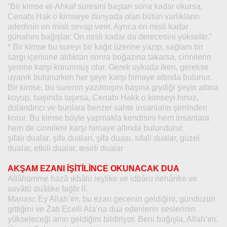
“Bir kimse el-Ahkaf suresini baştan sona kadar okursa,
Cenabı Hak o kimseye dünyada olan bütün varlıkların
adedinin on misli sevap verir. Ayrıca on misli kadar
günahını bağışlar. On misli kadar da derecesini yükseltir.”
* Bir kimse bu sureyi bir kağıt üzerine yazıp, sağlam bir
sargı içerisine aldıktan sonra boğazına takarsa, cinnilerin
şerrine karşı korunmuş olur. Gerek uykuda iken, gerekse
uyanık bulunurken her şeye karşı himaye altında bulunur.
Bir kimse, bu surenin yazılmışını başına giydiği şeyin altına
koyup, başında taşırsa, Cenabı Hakk o kimseyi hırsız,
dolandırıcı ve bunlara benzer sahte insanların şerrinden
korur. Bu kimse böyle yapmakla kendisini hem insanlara
hem de cinnilere karşı himaye altında bulundurur.
şifalı dualar, şifa duaları, şifa duası, sifali dualar, güzel
dualar, etkili dualar, tesirli dualar
AKŞAM EZANI İŞİTİLİNCE OKUNACAK DUA
Allâhümme hazâ ıkbâlü leylike ve idbâru nehârike ve
asvâtü düâtike fağfir lî.
Manası: Ey Allah’ım, bu ezan gecenin geldiğini, gündüzün
gittiğini ve Zatı Ecelli Ala’na dua edenlerin seslerinin
yükseleceği anın geldiğini bildiriyor. Beni bağışla, Allah’ım.