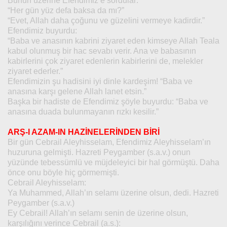
Bunun üzerine Efendimiz’e sordular:
“Her gün yüz defa baksa da mı?”
“Evet, Allah daha çoğunu ve güzelini vermeye kadirdir.”
Efendimiz buyurdu:
“Baba ve anasının kabrini ziyaret eden kimseye Allah Teala
kabul olunmuş bir hac sevabı verir. Ana ve babasının
kabirlerini çok ziyaret edenlerin kabirlerini de, melekler
ziyaret ederler.”
Efendimizin şu hadisini iyi dinle kardeşim! “Baba ve
anasına karşı gelene Allah lanet etsin.”
Başka bir hadiste de Efendimiz şöyle buyurdu: “Baba ve
anasına duada bulunmayanın rızkı kesilir.”
ARŞ-I AZAM-IN HAZİNELERİNDEN BİRİ
Bir gün Cebrail Aleyhisselam, Efendimiz Aleyhisselam’ın
huzuruna gelmişti. Hazreti Peygamber (s.a.v.) onun
yüzünde tebessümlü ve müjdeleyici bir hal görmüştü. Daha
önce onu böyle hiç görmemişti.
Cebrail Aleyhisselam:
Ya Muhammed, Allah’ın selamı üzerine olsun, dedi. Hazreti
Peygamber (s.a.v.)
Ey Cebrail! Allah’ın selamı senin de üzerine olsun,
karşılığını verince Cebrail (a.s.):