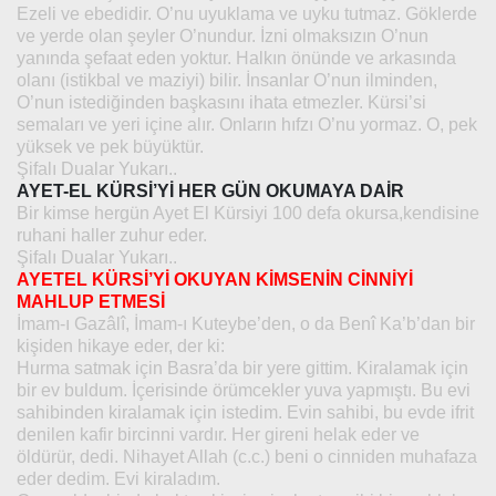
Ezeli ve ebedidir. O’nu uyuklama ve uyku tutmaz. Göklerde
ve yerde olan şeyler O’nundur. İzni olmaksızın O’nun
yanında şefaat eden yoktur. Halkın önünde ve arkasında
olanı (istikbal ve maziyi) bilir. İnsanlar O’nun ilminden,
O’nun istediğinden başkasını ihata etmezler. Kürsi’si
semaları ve yeri içine alır. Onların hıfzı O’nu yormaz. O, pek
yüksek ve pek büyüktür.
Şifalı Dualar Yukarı..
AYET-EL KÜRSİ’Yİ HER GÜN OKUMAYA DAİR
Bir kimse hergün Ayet El Kürsiyi 100 defa okursa,kendisine
ruhani haller zuhur eder.
Şifalı Dualar Yukarı..
AYETEL KÜRSİ’Yİ OKUYAN KİMSENİN CİNNİYİ
MAHLUP ETMESİ
İmam-ı Gazâlî, İmam-ı Kuteybe’den, o da Benî Ka’b’dan bir
kişiden hikaye eder, der ki:
Hurma satmak için Basra’da bir yere gittim. Kiralamak için
bir ev buldum. İçerisinde örümcekler yuva yapmıştı. Bu evi
sahibinden kiralamak için istedim. Evin sahibi, bu evde ifrit
denilen kafir bircinni vardır. Her gireni helak eder ve
öldürür, dedi. Nihayet Allah (c.c.) beni o cinniden muhafaza
eder dedim. Evi kiraladım.