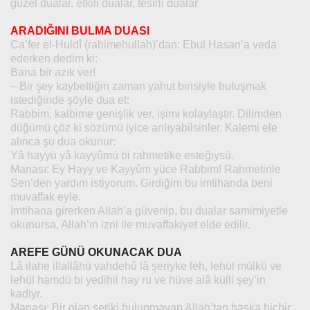
güzel dualar, etkili dualar, tesirli dualar
ARADIĞINI BULMA DUASI
Ca’fer el-Huldî (rahimehullah)’dan: Ebul Hasan’a veda
ederken dedim ki:
Bana bir azık ver!
– Bir şey kaybettiğin zaman yahut birisiyle buluşmak
istediğinde şöyle dua et:
Rabbim, kalbime genişlik ver, işimi kolaylaştır. Dilimden
düğümü çöz ki sözümü iyice anlıyabilsinler. Kalemi ele
alınca şu dua okunur:
Yâ hayyü yâ kayyûmü bi rahmetike esteğıysü.
Manası: Ey Hayy ve Kayyûm yüce Rabbim! Rahmetinle
Sen’den yardım istiyorum. Girdiğim bu imtihanda beni
muvaffak eyle.
İmtihana girerken Allah’a güvenip, bu dualar samimiyetle
okunursa, Allah’ın izni ile muvaffakiyet elde edilir.
AREFE GÜNÜ OKUNACAK DUA
Lâ ilahe illallâhü vahdehû lâ şeriyke leh, lehül mülkü ve
lehül hamdü bi yedihil hay ru ve hüve alâ külli şey’in
kadiyr.
Manası: Bir olan şeriki bulunmayan Allah’tan başka hiçbir