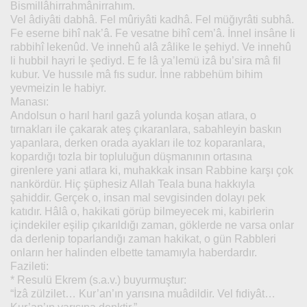
Bismillâhirrahmânirrahım.
Vel âdiyâti dabhâ. Fel mûriyâti kadhâ. Fel müğıyrâti subhâ.
Fe eserne bihî nak’â. Fe vesatne bihî cem’â. İnnel insâne li
rabbihî lekenûd. Ve innehû alâ zâlike le şehiyd. Ve innehû
li hubbil hayri le şediyd. E fe lâ ya’lemü izâ bu’sira mâ fil
kubur. Ve hussıle mâ fıs sudur. İnne rabbehüm bihim
yevmeizin le habiyr.
Manası:
Andolsun o harıl harıl gazâ yolunda koşan atlara, o
tırnakları ile çakarak ateş çıkaranlara, sabahleyin baskın
yapanlara, derken orada ayakları ile toz koparanlara,
kopardığı tozla bir topluluğun düşmanının ortasına
girenlere yani atlara ki, muhakkak insan Rabbine karşı çok
nankördür. Hiç şüphesiz Allah Teala buna hakkıyla
şahiddir. Gerçek o, insan mal sevgisinden dolayı pek
katıdır. Hâlâ o, hakikati görüp bilmeyecek mi, kabirlerin
içindekiler eşilip çıkarıldığı zaman, göklerde ne varsa onlar
da derlenip toparlandığı zaman hakikat, o gün Rabbleri
onların her halinden elbette tamamıyla haberdardır.
Fazileti:
* Resulü Ekrem (s.a.v.) buyurmuştur:
“İzâ zülzilet… Kur’an’ın yarısına muâdildir. Vel fıdiyât…