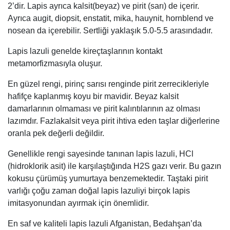
2’dir. Lapis ayrıca kalsit(beyaz) ve pirit (sarı) de içerir.
Ayrıca augit, diopsit, enstatit, mika, hauynit, hornblend ve
nosean da içerebilir. Sertliği yaklaşık 5.0-5.5 arasındadır.
Lapis lazuli genelde kireçtaşlarının kontakt
metamorfizmasıyla oluşur.
En güzel rengi, pirinç sarısı renginde pirit zerrecikleriyle
hafifçe kaplanmış koyu bir mavidir. Beyaz kalsit
damarlarının olmaması ve pirit kalıntılarının az olması
lazımdır. Fazlakalsit veya pirit ihtiva eden taşlar diğerlerine
oranla pek değerli değildir.
Genellikle rengi sayesinde tanınan lapis lazuli, HCl
(hidroklorik asit) ile karşılaştığında H2S gazı verir. Bu gazın
kokusu çürümüş yumurtaya benzemektedir. Taştaki pirit
varlığı çoğu zaman doğal lapis lazuliyi birçok lapis
imitasyonundan ayırmak için önemlidir.
En saf ve kaliteli lapis lazuli Afganistan, Bedahşan’da