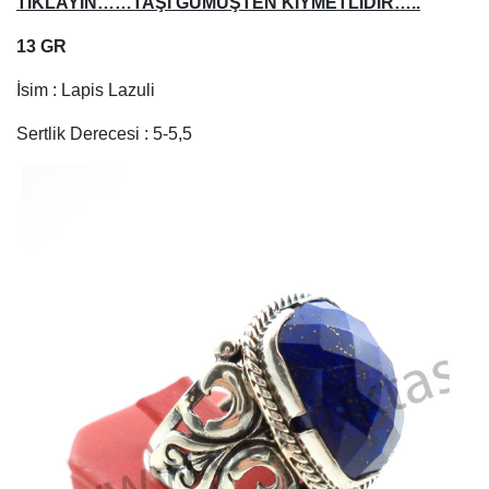
TIKLAYIN……TAŞI GÜMÜŞTEN KIYMETLİDİR…..
13 GR
İsim : Lapis Lazuli
Sertlik Derecesi : 5-5,5