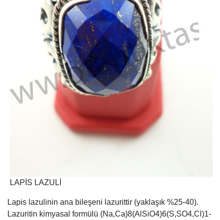
LAPİS LAZULİ
Lapis lazulinin ana bileşeni lazurittir (yaklaşık %25-40).
Lazuritin kimyasal formülü (Na,Ca)8(AlSiO4)6(S,SO4,Cl)1-