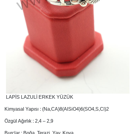
LAPİS LAZULİ ERKEK YÜZÜK
Kimyasal Yapısı : (Na,CA)8(AlSiO4)6(SO4,S,Cl)2
Özgül Ağırlık : 2,4 – 2,9
Burçlar : Boğa, Terazi, Yay, Kova