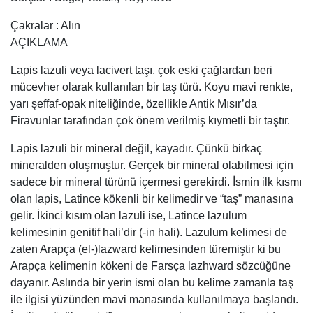
Çakralar : Alın
AÇIKLAMA
Lapis lazuli veya lacivert taşı, çok eski çağlardan beri
mücevher olarak kullanılan bir taş türü. Koyu mavi renkte,
yarı şeffaf-opak niteliğinde, özellikle Antik Mısır’da
Firavunlar tarafından çok önem verilmiş kıymetli bir taştır.
Lapis lazuli bir mineral değil, kayadır. Çünkü birkaç
mineralden oluşmuştur. Gerçek bir mineral olabilmesi için
sadece bir mineral türünü içermesi gerekirdi. İsmin ilk kısmı
olan lapis, Latince kökenli bir kelimedir ve “taş” manasına
gelir. İkinci kısım olan lazuli ise, Latince lazulum
kelimesinin genitif hali’dir (-in hali). Lazulum kelimesi de
zaten Arapça (el-)lazward kelimesinden türemiştir ki bu
Arapça kelimenin kökeni de Farsça lazhward sözcüğüne
dayanır. Aslında bir yerin ismi olan bu kelime zamanla taş
ile ilgisi yüzünden mavi manasında kullanılmaya başlandı.