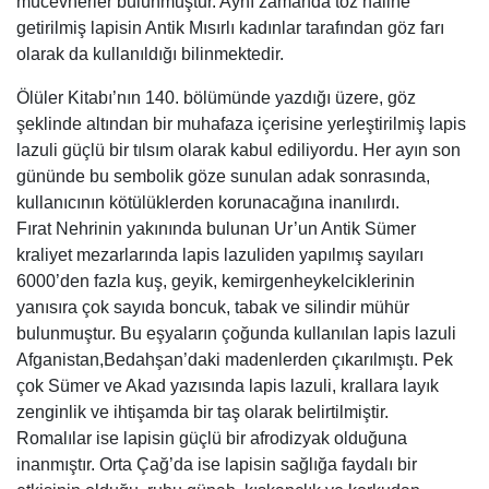
mücevherler bulunmuştur. Aynı zamanda toz haline
getirilmiş lapisin Antik Mısırlı kadınlar tarafından göz farı
olarak da kullanıldığı bilinmektedir.
Ölüler Kitabı’nın 140. bölümünde yazdığı üzere, göz
şeklinde altından bir muhafaza içerisine yerleştirilmiş lapis
lazuli güçlü bir tılsım olarak kabul ediliyordu. Her ayın son
gününde bu sembolik göze sunulan adak sonrasında,
kullanıcının kötülüklerden korunacağına inanılırdı.
Fırat Nehrinin yakınında bulunan Ur’un Antik Sümer
kraliyet mezarlarında lapis lazuliden yapılmış sayıları
6000’den fazla kuş, geyik, kemirgenheykelciklerinin
yanısıra çok sayıda boncuk, tabak ve silindir mühür
bulunmuştur. Bu eşyaların çoğunda kullanılan lapis lazuli
Afganistan,Bedahşan’daki madenlerden çıkarılmıştı. Pek
çok Sümer ve Akad yazısında lapis lazuli, krallara layık
zenginlik ve ihtişamda bir taş olarak belirtilmiştir.
Romalılar ise lapisin güçlü bir afrodizyak olduğuna
inanmıştır. Orta Çağ’da ise lapisin sağlığa faydalı bir