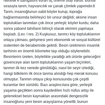
Neolitik’e damgasını vuran üç önemli olay vardır. Bunlar
sırasıyla tarım, hayvancılık ve çanak çömlek yapımıdır.6
Tarım, insanoğlunun sabit köyler kurup, toprağa
bağlanmasında belirleyici bir unsur değildi; aksine insan
toplulukları tarımdan çok önce yerleşti; köyler kurdu; daha
sonra yabanıl tahılların bilinçli olarak ekimini yapmaya
başladı. (Lev. I res. 2) Kuşkusuz, tarımcı köy topluluklarının
ortaya çıkması, gelişmesi yeni ekonomik ve sosyal-kültürel
sistemleri de beraberinde getirdi. Besin üretiminin insanlık
tarihinin en önemli kilometre taşı olduğu söylenebilir.
Besinlerini üreten, böylelikle yarattığı artı ürünle geleceğini
güvenceye alan tarım topluluklarının yaşam biçimleri,
tarımın ilk kez nerede görüldüğü, nasıl bir seyir izlediği,
hangi bitkilerin ilk önce tarıma alındığı hep merak konusu
olmuştur. Tarımın ortaya çıkışı konusunda çok çeşitli
kuramlar ileri sürüldü. Bazı araştırıcılara göre, yerleşik
yaşama geçtikten sonra kaydedilen hızlı nüfus artışı ile
geleneksel besin kaynaklan arasındaki dengesizlik
insanoğlunu yeni besin arayışlarına yöneltti; bunun