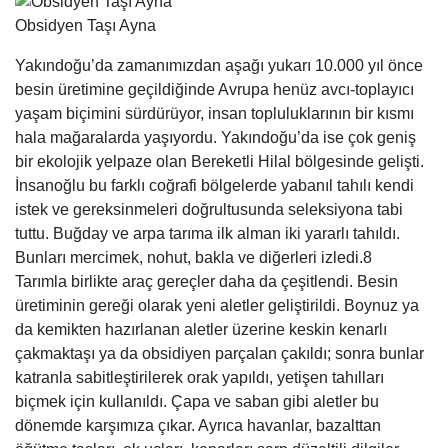
Obsidyen Taşı Ayna
Yakındoğu’da zamanımızdan aşağı yukarı 10.000 yıl önce
besin üretimine geçildiğinde Avrupa henüz avcı-toplayıcı
yaşam biçimini sürdürüyor, insan topluluklarının bir kısmı
hala mağaralarda yaşıyordu. Yakındoğu’da ise çok geniş
bir ekolojik yelpaze olan Bereketli Hilal bölgesinde gelişti.
İnsanoğlu bu farklı coğrafi bölgelerde yabanıl tahılı kendi
istek ve gereksinmeleri doğrultusunda seleksiyona tabi
tuttu. Buğday ve arpa tarıma ilk alman iki yararlı tahıldı.
Bunları mercimek, nohut, bakla ve diğerleri izledi.8
Tarımla birlikte araç gereçler daha da çeşitlendi. Besin
üretiminin gereği olarak yeni aletler geliştirildi. Boynuz ya
da kemikten hazırlanan aletler üzerine keskin kenarlı
çakmaktaşı ya da obsidiyen parçalan çakıldı; sonra bunlar
katranla sabitleştirilerek orak yapıldı, yetişen tahılları
biçmek için kullanıldı. Çapa ve saban gibi aletler bu
dönemde karşımıza çıkar. Ayrıca havanlar, bazalttan