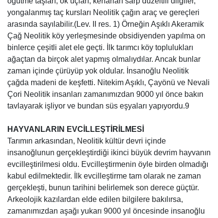
öğütme taşları, ok uçları, kenarları sarp düzeltili dilgiler,
yongalanmış taç kursları Neolitik çağın araç ve gereçleri
arasında sayılabilir.(Lev. II res. 1) Örneğin Aşıklı Akeramik
Çağ Neolitik köy yerleşmesinde obsidiyenden yapılma on
binlerce çeşitli alet ele geçti. İlk tarımcı köy toplulukları
ağaçtan da birçok alet yapmış olmalıydılar. Ancak bunlar
zaman içinde çürüyüp yok oldular. İnsanoğlu Neolitik
çağda madeni de keşfetti. Nitekim Aşıklı, Çayönü ve Nevali
Çori Neolitik insanları zamanımızdan 9000 yıl önce bakın
tavlayarak işliyor ve bundan süs eşyaları yapıyordu.9
HAYVANLARIN EVCİLLEŞTİRİLMESİ
Tarımın arkasından, Neolitik kültür devri içinde
insanoğlunun gerçekleştirdiği ikinci büyük devrim hayvanın
evcilleştirilmesi oldu. Evcilleştirmenin öyle birden olmadığı
kabul edilmektedir. İlk evcilleştirme tam olarak ne zaman
gerçekleşti, bunun tarihini belirlemek son derece güçtür.
Arkeolojik kazılardan elde edilen bilgilere bakılırsa,
zamanımızdan aşağı yukarı 9000 yıl öncesinde insanoğlu