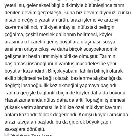
yeterli su, geleneksel bilgi birikimiyle bütünleşince tarım
denilen devrim gerçekleşti. Buna biz devrim diyoruz; çünkü
insan emeğiyle yaratılan ürün, arazi işleme ve araziyi
kavrama bilinci, mülkiyet anlayışı, nüfustaki belirgin
çoğalma, çeşitli meslek dallarının belirmesi, köyler
arasındaki ticaretin geniş boyutlara ulaşması, sosyal
sınıfların ortaya çıkışı ve daha birçok sosyoekonomik
gelişmeler besin üretimiyle birlikte olmuştur. Tarımın
başlaması insanoğlunun varoluş mücadelesine yeni
boyutlar kazandırdı. Birçok yabanıl tahılın bilinçli olarak
ekilip biçilmesine bağlı olarak, beslenme alışkanlığı da
değişti; insanoğlu ilk kez ekmeğini yapmaya başladı.
Tarıma geçişle bağlantılı biçimde köyler daha da büyüdü.
Hasat zamanında nüfus daha da arttı Toprağın işlenmesi,
yüksek verim alınması ile birlikte özel mülkiyet kavramı
anlam kazandı; toprak değerlendi. Komşu köyler arasında
arazi kavgaları başladı, bu da giderek büyük çaplı
savaşlara dönüştü.