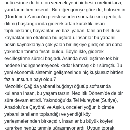
neticesinde de bire on verecek yeni bir besin üretimi tarzı,
yani tarım benimsendi. Bir diğer görüşe göre de, holosen’in
(Dördüncü Zaman’ın pleistosenden sonraki ikinci jeolojik
dilimi) başlangıcında giderek artan kuraklık insan
topluluklarını, hayvanları ve bazı yabani tahılları belirli su
kaynaklarının etrafında buluşturdu. İnsanlar bu yabanıl
besin kaynaklarıyla çok yalan bir ilişkiye girdi; onları daha
yakından tanıma fırsatı buldu. Böylelikle, giderek
evcilleştirme süreci başladı. Aslında evcilleştirme tek bir
nedene indirgenemeyecek kadar karmaşık bir süreçtir. Bu
yeni ekonomik sistemin gelişmesinde hiç kuşkusuz birden
fazla unsurun payı oldu.7
Mezolitik Çağ’da yabanıl buğdayı öğütüp sofrasında
kullanan insan, bu yaşam tarzını Neolitik Dönem’de de bir
süre devam ettirdi. Yakındoğu’da Tel Mureybet (Suriye),
Anadolu’da Çayönü ve Aşıklı, önceleri yoğun biçimde
yabanıl tahılların toplandığı ve yendiği köy
yerleşmelerinden birkaçıdır. İnsanlar bu büyük köyleri
kurarken henüz tarımla uğraşmıyorlardı. Uygun toprak,