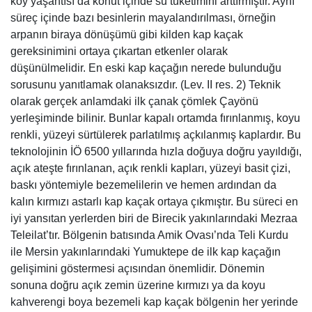
köy yaşantısı da konut içinde su tüketimini arttırmıştır. Aynı
süreç içinde bazı besinlerin mayalandırılması, örneğin
arpanın biraya dönüşümü gibi kilden kap kaçak
gereksinimini ortaya çıkartan etkenler olarak
düşünülmelidir. En eski kap kaçağın nerede bulunduğu
sorusunu yanıtlamak olanaksızdır. (Lev. II res. 2) Teknik
olarak gerçek anlamdaki ilk çanak çömlek Çayönü
yerleşiminde bilinir. Bunlar kapalı ortamda fırınlanmış, koyu
renkli, yüzeyi sürtülerek parlatılmış açkılanmış kaplardır. Bu
teknolojinin İÖ 6500 yıllarında hızla doğuya doğru yayıldığı,
açık ateşte fırınlanan, açık renkli kapları, yüzeyi basit çizi,
baskı yöntemiyle bezemelilerin ve hemen ardından da
kalın kırmızı astarlı kap kaçak ortaya çıkmıştır. Bu süreci en
iyi yansıtan yerlerden biri de Birecik yakınlarındaki Mezraa
Teleilat’tır. Bölgenin batısında Amik Ovası’nda Teli Kurdu
ile Mersin yakınlarındaki Yumuktepe de ilk kap kaçağın
gelişimini göstermesi açısından önemlidir. Dönemin
sonuna doğru açık zemin üzerine kırmızı ya da koyu
kahverengi boya bezemeli kap kaçak bölgenin her yerinde