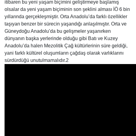
itibaren bu yeni yaşam biçimini geliştirmeye başlamış
olsalar da yeni yaşam biçiminin son şeklini alması İÖ 6 bin
yıllarında gerçekleşmiştir. Orta Anadolu’da farklı özellikler
taşıyan benzer bir sürecin yaşandığı anlaşılmıştır. Orta ve
Güneydoğu Anadolu’da bu gelişmeler yaşanırken
dünyanın başka yerlerinde olduğu gibi Batı ve Kuzey
Anadolu’da halen Mezolitik Çağ kültürlerinin süre geldiği,
yani farklı kültürel oluşumların çağdaş olarak varlıklarını
sürdürdüğü unutulmamalıdır.2