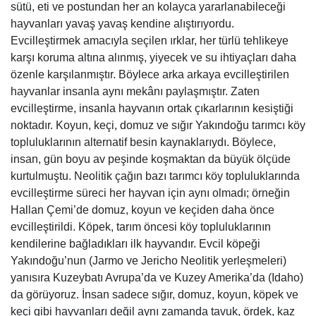
sütü, eti ve postundan her an kolayca yararlanabileceği
hayvanları yavaş yavaş kendine alıştırıyordu.
Evcilleştirmek amacıyla seçilen ırklar, her türlü tehlikeye
karşı koruma altına alınmış, yiyecek ve su ihtiyaçları daha
özenle karşılanmıştır. Böylece arka arkaya evcilleştirilen
hayvanlar insanla aynı mekânı paylaşmıştır. Zaten
evcilleştirme, insanla hayvanın ortak çıkarlarının kesiştiği
noktadır. Koyun, keçi, domuz ve sığır Yakındoğu tarımcı köy
topluluklarının alternatif besin kaynaklarıydı. Böylece,
insan, gün boyu av peşinde koşmaktan da büyük ölçüde
kurtulmuştu. Neolitik çağın bazı tarımcı köy topluluklarında
evcilleştirme süreci her hayvan için aynı olmadı; örneğin
Hallan Çemi’de domuz, koyun ve keçiden daha önce
evcilleştirildi. Köpek, tarım öncesi köy topluluklarının
kendilerine bağladıkları ilk hayvandır. Evcil köpeği
Yakındoğu’nun (Jarmo ve Jericho Neolitik yerleşmeleri)
yanısıra Kuzeybatı Avrupa’da ve Kuzey Amerika’da (Idaho)
da görüyoruz. İnsan sadece sığır, domuz, koyun, köpek ve
keçi gibi hayvanları değil aynı zamanda tavuk, ördek, kaz