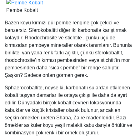
Pembe Kobalt
Bazen koyu kırmızı gül pembe rengine çok çekici ve
benzersiz. Sferokobaltiti diğer iki karbonatla karıştırmak
kolaydır; Rhodochrosite ve stichtite , çünkü üçü de
kırmızıdan pembeye mineraller olarak tanımlanır. Bununla
birlikte, yan yana renk farkı açıktır, çünkü sferokobaltit,
rhodochrosite’ın kırmızı pembesinden veya stichtit’in mor
pembesinden daha “sıcak pembe” bir renge sahiptir.
Şaşkın? Sadece onları görmen gerek.
Sphaerocobaltite, neyse ki, karbonatlı sulardan etkilenen
kobalt taşıyan damarlar ile ortaya çıkışı ile daha da ayırt
edilir. Dünyadaki birçok kobalt cevheri lokasyonunda
kabuklar ve küçük kristaller olarak bulunur, ancak en
seçkin örnekleri üreten Shaba, Zaire madenleridir. Bazı
örnekler asiküler koyu yeşil malakit kabuklarıyla örtülür ve
kombinasyon çok renkli bir örnek oluşturur.