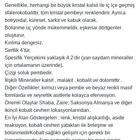
Genellikle, herhangi bir büyük kristal kalsit ile iç içe geçmiş
sfalerokobalittir, tüm kristal pembeyi renklendirir. Ayrıca
botryoidal, küresel, sarkıt ve kabuk olarak.
Bölünme üç yönde mükemmeldir, eşkenar dörtgenler
oluşturur.
Kırılma dengesiz.
Sertlik 4’tür.
Spesifik Yerçekimi yaklaşık 4.2’dir (yarı saydam mineraller
için ortalamanın üzerinde).
Çizgi soluk pembedir.
İlişkili Mineraller kalsit , malakit , kobalit ve dolomittir .
Diğer Özellikler: kırmızı veya pembe ve beyaz renkli masif
formlarda ve seyreltik asitlerle kolayca efervesyon.
Önemli Olaylar Shaba, Zaire; Saksonya Almanya ve diğer
ikincil kobalt cevheri lokasyonlarından.
En İyi Alan Göstergeleri ; renk, kristal alışkanlığı, aside
reaksiyon, kobalt cevheri yatakları ile birleşme ve
bölünmedirKobalt sağlıklı gelişim için gerekli bir