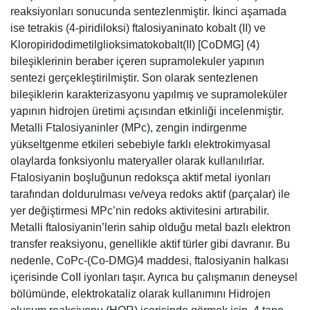
reaksiyonları sonucunda sentezlenmiştir. İkinci aşamada
ise tetrakis (4-piridiloksi) ftalosiyaninato kobalt (II) ve
Kloropiridodimetilglioksimatokobalt(II) [CoDMG] (4)
bileşiklerinin beraber içeren supramolekuler yapının
sentezi gerçekleştirilmiştir. Son olarak sentezlenen
bileşiklerin karakterizasyonu yapılmış ve supramoleküler
yapının hidrojen üretimi açısından etkinliği incelenmiştir.
Metalli Ftalosiyaninler (MPc), zengin indirgenme
yükseltgenme etkileri sebebiyle farklı elektrokimyasal
olaylarda fonksiyonlu materyaller olarak kullanılırlar.
Ftalosiyanin boşluğunun redoksça aktif metal iyonları
tarafından doldurulması ve/veya redoks aktif (parçalar) ile
yer değiştirmesi MPc’nin redoks aktivitesini artırabilir.
Metalli ftalosiyanin’lerin sahip olduğu metal bazlı elektron
transfer reaksiyonu, genellikle aktif türler gibi davranır. Bu
nedenle, CoPc-(Co-DMG)4 maddesi, ftalosiyanin halkası
içerisinde CoII iyonları taşır. Ayrıca bu çalışmanın deneysel
bölümünde, elektrokataliz olarak kullanımını Hidrojen