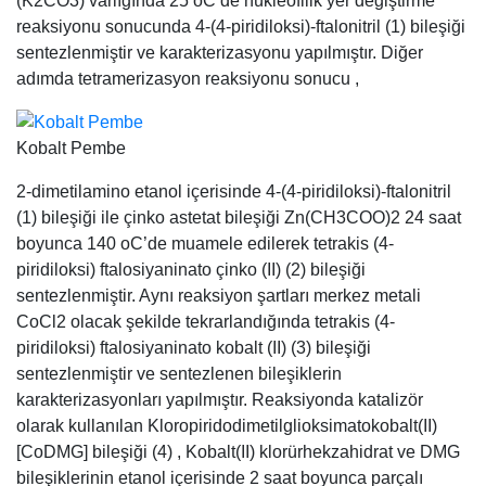
(K2CO3) varlığında 25 oC’de nükleofilik yer değiştirme
reaksiyonu sonucunda 4-(4-piridiloksi)-ftalonitril (1) bileşiği
sentezlenmiştir ve karakterizasyonu yapılmıştır. Diğer
adımda tetramerizasyon reaksiyonu sonucu ,
Kobalt Pembe
2-dimetilamino etanol içerisinde 4-(4-piridiloksi)-ftalonitril
(1) bileşiği ile çinko astetat bileşiği Zn(CH3COO)2 24 saat
boyunca 140 oC’de muamele edilerek tetrakis (4-
piridiloksi) ftalosiyaninato çinko (II) (2) bileşiği
sentezlenmiştir. Aynı reaksiyon şartları merkez metali
CoCl2 olacak şekilde tekrarlandığında tetrakis (4-
piridiloksi) ftalosiyaninato kobalt (II) (3) bileşiği
sentezlenmiştir ve sentezlenen bileşiklerin
karakterizasyonları yapılmıştır. Reaksiyonda katalizör
olarak kullanılan Kloropiridodimetilglioksimatokobalt(II)
[CoDMG] bileşiği (4) , Kobalt(II) klorürhekzahidrat ve DMG
bileşiklerinin etanol içerisinde 2 saat boyunca parçalı