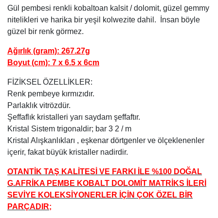
Gül pembesi renkli kobaltoan kalsit / dolomit, güzel gemmy
nitelikleri ve harika bir yeşil kolwezite dahil. İnsan böyle
güzel bir renk görmez.
Ağırlık (gram): 267.27g
Boyut (cm): 7 x 6.5 x 6cm
FİZİKSEL ÖZELLİKLER:
Renk pembeye kırmızıdır.
Parlaklık vitrözdür.
Şeffaflık kristalleri yarı saydam şeffaftır.
Kristal Sistem trigonaldir; bar 3 2 / m
Kristal Alışkanlıkları , eşkenar dörtgenler ve ölçeklenenler
içerir, fakat büyük kristaller nadirdir.
OTANTİK TAŞ KALİTESİ VE FARKI İLE %100 DOĞAL
G.AFRİKA PEMBE KOBALT DOLOMİT MATRİKS İLERİ
SEVİYE KOLEKSİYONERLER İÇİN ÇOK ÖZEL BİR
PARÇADIR;