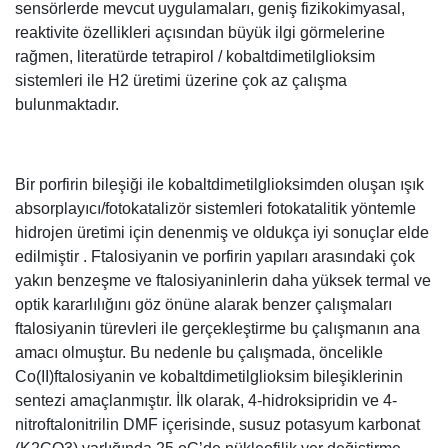
sensörlerde mevcut uygulamaları, geniş fizikokimyasal,
reaktivite özellikleri açısından büyük ilgi görmelerine
rağmen, literatürde tetrapirol / kobaltdimetilglioksim
sistemleri ile H2 üretimi üzerine çok az çalışma
bulunmaktadır.
Bir porfirin bileşiği ile kobaltdimetilglioksimden oluşan ışık
absorplayıcı/fotokatalizör sistemleri fotokatalitik yöntemle
hidrojen üretimi için denenmiş ve oldukça iyi sonuçlar elde
edilmiştir . Ftalosiyanin ve porfirin yapıları arasındaki çok
yakın benzeşme ve ftalosiyaninlerin daha yüksek termal ve
optik kararlılığını göz önüne alarak benzer çalışmaları
ftalosiyanin türevleri ile gerçekleştirme bu çalışmanın ana
amacı olmuştur. Bu nedenle bu çalışmada, öncelikle
Co(II)ftalosiyanin ve kobaltdimetilglioksim bileşiklerinin
sentezi amaçlanmıştır. İlk olarak, 4-hidroksipridin ve 4-
nitroftalonitrilin DMF içerisinde, susuz potasyum karbonat