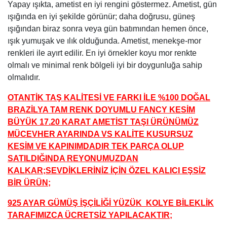
Yapay ışıkta, ametist en iyi rengini göstermez. Ametist, gün
ışığında en iyi şekilde görünür; daha doğrusu, güneş
ışığından biraz sonra veya gün batımından hemen önce,
ışık yumuşak ve ılık olduğunda. Ametist, menekşe-mor
renkleri ile ayırt edilir. En iyi örnekler koyu mor renkte
olmalı ve minimal renk bölgeli iyi bir doygunluğa sahip
olmalıdır.
OTANTİK TAŞ KALİTESİ VE FARKI İLE %100 DOĞAL
BRAZİLYA TAM RENK DOYUMLU FANCY KESİM
BÜYÜK 17.20 KARAT AMETİST TAŞI ÜRÜNÜMÜZ
MÜCEVHER AYARINDA VS KALİTE KUSURSUZ
KESİM VE KAPINIMDADIR TEK PARÇA OLUP
SATILDIĞINDA REYONUMUZDAN
KALKAR;SEVDİKLERİNİZ İÇİN ÖZEL KALICI EŞSİZ
BİR ÜRÜN;
925 AYAR GÜMÜŞ İŞÇİLİĞİ YÜZÜK KOLYE BİLEKLİK
TARAFIMIZCA ÜCRETSİZ YAPILACAKTIR;