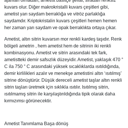
ajanları olmadan, ametist basitçe şeffaf, sıradan renksiz
kuvars olur. Diğer makrokristalli kuvars çeşitleri gibi,
ametist yarı saydam berraklığa ve vitröz parlaklığa
saydamdır. Kriptokristalin kuvars çeşitleri hemen hemen
her zaman yarı saydam ve opak berraklıkta ortaya çıkar.
Ametist, altın sitrin kuvarsın mor renkli kardeş taşıdır. Renk
bölgeli ametrin , hem ametist hem de sitrinin iki renkli
kombinasyonu. Ametist ve sitrin arasındaki tek fark,
ametistteki demir safsızlık düzeyidir. Ametist, yaklaşık 470 °
C ila 750 ° C arasındaki yüksek sıcaklıklarda ısıtıldığında,
demir kirlilikleri azalır ve menekşe ametistini altın ‘ısıtılmış’
sitrine dönüştürür. Düşük dereceli ametist taşlar altın renkli
sitrin taşları üretmek için sıklıkla ısıtılır. Isıtılmış sitrin,
ısıtılmamış sitrin ile karşılaştırıldığında tipik olarak daha
kırmızımsı görünecektir.
Ametist Tanımlama Başa dönüş