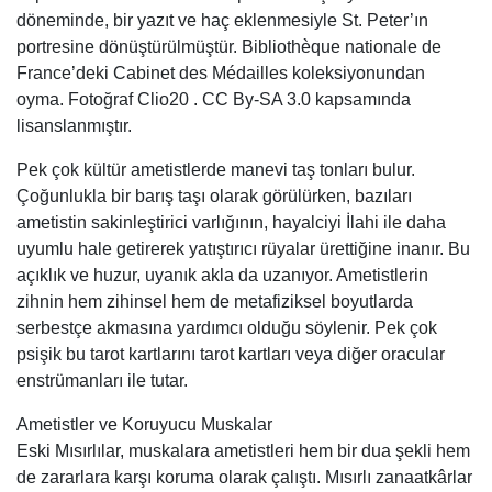
döneminde, bir yazıt ve haç eklenmesiyle St. Peter’ın
portresine dönüştürülmüştür. Bibliothèque nationale de
France’deki Cabinet des Médailles koleksiyonundan
oyma. Fotoğraf Clio20 . CC By-SA 3.0 kapsamında
lisanslanmıştır.
Pek çok kültür ametistlerde manevi taş tonları bulur.
Çoğunlukla bir barış taşı olarak görülürken, bazıları
ametistin sakinleştirici varlığının, hayalciyi İlahi ile daha
uyumlu hale getirerek yatıştırıcı rüyalar ürettiğine inanır. Bu
açıklık ve huzur, uyanık akla da uzanıyor. Ametistlerin
zihnin hem zihinsel hem de metafiziksel boyutlarda
serbestçe akmasına yardımcı olduğu söylenir. Pek çok
psişik bu tarot kartlarını tarot kartları veya diğer oracular
enstrümanları ile tutar.
Ametistler ve Koruyucu Muskalar
Eski Mısırlılar, muskalara ametistleri hem bir dua şekli hem
de zararlara karşı koruma olarak çalıştı. Mısırlı zanaatkârlar