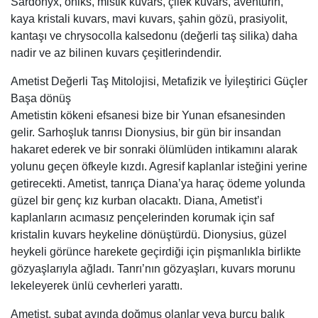
Sardonyx, oniks, mistik kuvars, çilek kuvars, aventurin,
kaya kristali kuvars, mavi kuvars, şahin gözü, prasiyolit,
kantaşı ve chrysocolla kalsedonu (değerli taş silika) daha
nadir ve az bilinen kuvars çeşitlerindendir.
Ametist Değerli Taş Mitolojisi, Metafizik ve İyileştirici Güçler
Başa dönüş
Ametistin kökeni efsanesi bize bir Yunan efsanesinden
gelir. Sarhoşluk tanrısı Dionysius, bir gün bir insandan
hakaret ederek ve bir sonraki ölümlüden intikamını alarak
yolunu geçen öfkeyle kızdı. Agresif kaplanlar isteğini yerine
getirecekti. Ametist, tanrıça Diana’ya haraç ödeme yolunda
güzel bir genç kız kurban olacaktı. Diana, Ametist’i
kaplanların acımasız pençelerinden korumak için saf
kristalin kuvars heykeline dönüştürdü. Dionysius, güzel
heykeli görünce harekete geçirdiği için pişmanlıkla birlikte
gözyaşlarıyla ağladı. Tanrı’nın gözyaşları, kuvars morunu
lekeleyerek ünlü cevherleri yarattı.
Ametist, şubat ayında doğmuş olanlar veya burcu balık