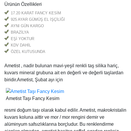
Ürünün Özellikleri
17.20 KARAT FANCY KESİM
925 AYAR GÜMÜŞ EL İŞÇİLİĞİ
ÜCRETSİZ
AYNI GÜN KARGO
BRAZİLYA
EŞİ YOKTUR
KDV DAHİL
ÖZEL KUTUSUNDA
Ametist , nadir bulunan mavi-yeşil renkli taş silika hariç,
kuvars mineral grubuna ait en değerli ve değerli taşlardan
biridir.Ametist, Şubat ayı için
Ametist Taşı Fancy Kesim
resmi doğum taşı olarak kabul edilir. Ametist, makrokristalin
kuvars koluna aittir ve mor / mor rengini demir ve
alüminyum safsızlıklarına borçludur. Bu renklendirme