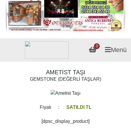
0
Menü
AMETİST TAŞI
GEMSTONE (DEĞERLİ TAŞLAR)
Fiyatı :
SATILDI TL
[dpsc_display_product]