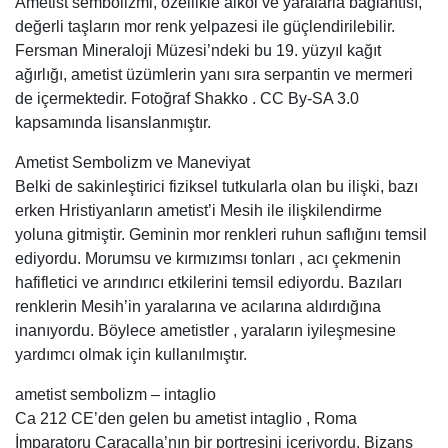
Ametist sembolizmi, özellikle alkol ve yaralarla bağlantısı,
değerli taşların mor renk yelpazesi ile güçlendirilebilir.
Fersman Mineraloji Müzesi’ndeki bu 19. yüzyıl kağıt
ağırlığı, ametist üzümlerin yanı sıra serpantin ve mermeri
de içermektedir. Fotoğraf Shakko . CC By-SA 3.0
kapsamında lisanslanmıştır.
Ametist Sembolizm ve Maneviyat
Belki de sakinleştirici fiziksel tutkularla olan bu ilişki, bazı
erken Hristiyanların ametist’i Mesih ile ilişkilendirme
yoluna gitmiştir. Geminin mor renkleri ruhun saflığını temsil
ediyordu. Morumsu ve kırmızımsı tonları , acı çekmenin
hafifletici ve arındırıcı etkilerini temsil ediyordu. Bazıları
renklerin Mesih’in yaralarına ve acılarına aldırdığına
inanıyordu. Böylece ametistler , yaraların iyileşmesine
yardımcı olmak için kullanılmıştır.
ametist sembolizm – intaglio
Ca 212 CE’den gelen bu ametist intaglio , Roma
İmparatoru Caracalla’nın bir portresini içeriyordu. Bizans