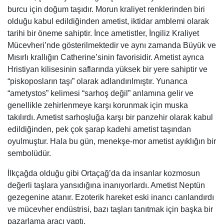
burcu için doğum taşıdır. Morun kraliyet renklerinden biri
olduğu kabul edildiğinden ametist, iktidar amblemi olarak
tarihi bir öneme sahiptir. İnce ametistler, İngiliz Kraliyet
Mücevheri’nde gösterilmektedir ve aynı zamanda Büyük ve
Mısırlı krallığın Catherine’sinin favorisidir. Ametist ayrıca
Hristiyan kilisesinin saflarında yüksek bir yere sahiptir ve
“piskoposların taşı” olarak adlandırılmıştır. Yunanca
“ametystos” kelimesi “sarhoş değil” anlamına gelir ve
genellikle zehirlenmeye karşı korunmak için muska
takılırdı. Ametist sarhoşluğa karşı bir panzehir olarak kabul
edildiğinden, pek çok şarap kadehi ametist taşından
oyulmuştur. Hala bu gün, menekşe-mor ametist ayıklığın bir
sembolüdür.
İlkçağda olduğu gibi Ortaçağ’da da insanlar kozmosun
değerli taşlara yansıdığına inanıyorlardı. Ametist Neptün
gezegenine atanır. Ezoterik hareket eski inancı canlandırdı
ve mücevher endüstrisi, bazı taşları tanıtmak için başka bir
pazarlama aracı yaptı.