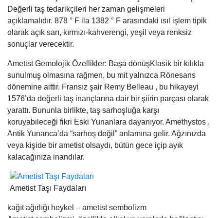
Değerli taş tedarikçileri her zaman gelişmeleri
açıklamalıdır. 878 ° F ila 1382 ° F arasındaki ısıl işlem tipik
olarak açık sarı, kırmızı-kahverengi, yeşil veya renksiz
sonuçlar verecektir.
Ametist Gemolojik Özellikler: Başa dönüşKlasik bir kılıkla
sunulmuş olmasına rağmen, bu mit yalnızca Rönesans
dönemine aittir. Fransız şair Remy Belleau , bu hikayeyi
1576’da değerli taş inançlarına dair bir şiirin parçası olarak
yarattı. Bununla birlikte, taş sarhoşluğa karşı
koruyabileceği fikri Eski Yunanlara dayanıyor. Amethystos ,
Antik Yunanca’da “sarhoş değil” anlamına gelir. Ağzınızda
veya kişide bir ametist olsaydı, bütün gece içip ayık
kalacağınıza inandılar.
Ametist Taşı Faydaları
kağıt ağırlığı heykel – ametist sembolizm