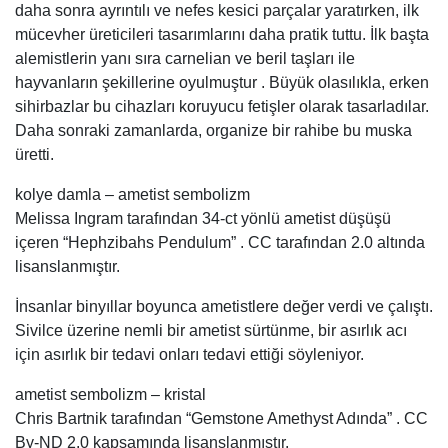
daha sonra ayrıntılı ve nefes kesici parçalar yaratırken, ilk
mücevher üreticileri tasarımlarını daha pratik tuttu. İlk başta
alemistlerin yanı sıra carnelian ve beril taşları ile
hayvanların şekillerine oyulmuştur . Büyük olasılıkla, erken
sihirbazlar bu cihazları koruyucu fetişler olarak tasarladılar.
Daha sonraki zamanlarda, organize bir rahibe bu muska
üretti.
kolye damla – ametist sembolizm
Melissa Ingram tarafından 34-ct yönlü ametist düşüşü
içeren “Hephzibahs Pendulum” . CC tarafından 2.0 altında
lisanslanmıştır.
İnsanlar binyıllar boyunca ametistlere değer verdi ve çalıştı.
Sivilce üzerine nemli bir ametist sürtünme, bir asırlık acı
için asırlık bir tedavi onları tedavi ettiği söyleniyor.
ametist sembolizm – kristal
Chris Bartnik tarafından “Gemstone Amethyst Adında” . CC
By-ND 2.0 kapsamında lisanslanmıştır.