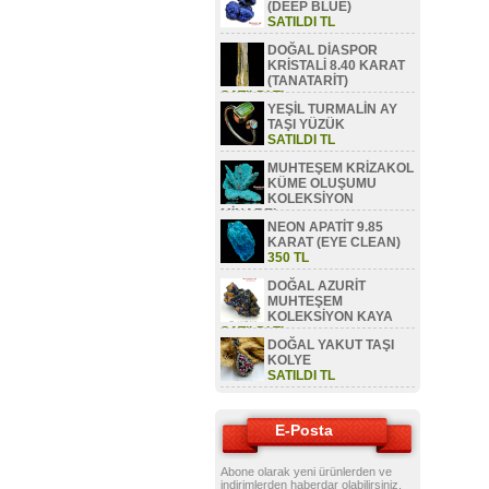
(DEEP BLUE)
SATILDI TL
DOĞAL DİASPOR
KRİSTALİ 8.40 KARAT
(TANATARİT)
SATILDI TL
YEŞİL TURMALİN AY
TAŞI YÜZÜK
SATILDI TL
MUHTEŞEM KRİZAKOL
KÜME OLUŞUMU
KOLEKSİYON
MİNAREL
NEON APATİT 9.85
SATILDI TL
KARAT (EYE CLEAN)
350 TL
DOĞAL AZURİT
MUHTEŞEM
KOLEKSİYON KAYA
SATILDI TL
DOĞAL YAKUT TAŞI
KOLYE
SATILDI TL
E-Posta
Abone olarak yeni ürünlerden ve
indirimlerden haberdar olabilirsiniz.