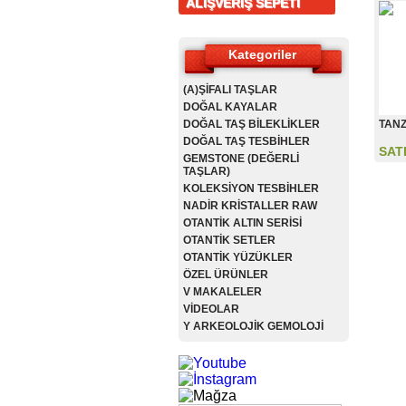
ALIŞVERİŞ SEPETİ
Kategoriler
(A)ŞİFALI TAŞLAR
DOĞAL KAYALAR
DOĞAL TAŞ BİLEKLİKLER
TANZ
DOĞAL TAŞ TESBİHLER
SAT
GEMSTONE (DEĞERLİ
TAŞLAR)
KOLEKSİYON TESBİHLER
NADİR KRİSTALLER RAW
OTANTİK ALTIN SERİSİ
OTANTİK SETLER
OTANTİK YÜZÜKLER
ÖZEL ÜRÜNLER
V MAKALELER
VİDEOLAR
Y ARKEOLOJİK GEMOLOJİ