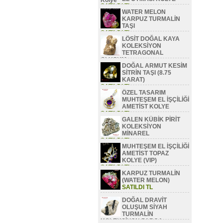
SATILDI TL
WATER MELON
KARPUZ TURMALİN
TAŞI
SATILDI TL
LÖSİT DOĞAL KAYA
KOLEKSİYON
TETRAGONAL
OLUŞUM
DOĞAL ARMUT KESİM
SATILDI TL
SİTRİN TAŞI (8.75
KARAT)
SATILDI TL
ÖZEL TASARIM
MUHTEŞEM EL İŞÇİLİĞİ
AMETİST KOLYE
SATILDI TL
GALEN KÜBİK PİRİT
KOLEKSİYON
MİNAREL
SATILDI TL
MUHTEŞEM EL İŞÇİLİĞİ
AMETİST TOPAZ
KOLYE (VIP)
SATILDI TL
KARPUZ TURMALİN
(WATER MELON)
SATILDI TL
DOĞAL DRAVİT
OLUŞUM SİYAH
TURMALİN
KOLEKSİYON PARÇA