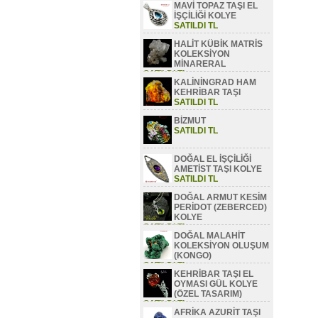
MAVİ TOPAZ TAŞI EL
SATILDI TL
İŞÇİLİĞİ KOLYE
SATILDI TL
HALİT KÜBİK MATRİS
KOLEKSİYON
MİNARERAL
SATILDI TL
KALİNİNGRAD HAM
KEHRİBAR TAŞI
SATILDI TL
BİZMUT
SATILDI TL
DOĞAL EL İŞÇİLİĞİ
AMETİST TAŞI KOLYE
SATILDI TL
DOĞAL ARMUT KESİM
PERİDOT (ZEBERCED)
KOLYE
SATILDI TL
DOĞAL MALAHİT
KOLEKSİYON OLUŞUM
(KONGO)
SATILDI TL
KEHRİBAR TAŞI EL
OYMASI GÜL KOLYE
(ÖZEL TASARIM)
SATILDI TL
AFRİKA AZURİT TAŞI