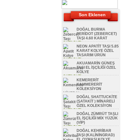
Son Eklenen
DOĞAL BURMA
PERİDOT (ZEBERCET)
TAŞI 4.60 KARAT
SATILDI TL
NEON APATİT TAŞI 5.85
KARAT KOLYE ÖZEL
TASARIM ÜRÜN
SATILDI TL
AKUAMARİN GÜNEŞ
TAŞI EL İŞÇİLİĞİ ÖZEL
KOLYE
SATILDI TL
KEMERERİT
KAMMERERİT
KOLEKSİYON
MİNERAL
DOĞAL SHATTUCKİTE
SATILDI TL
(ŞATAKİT ) MİNARELİ
ÖZEL KOLEKSİYON
SATILDI TL
DOĞAL ZÜMRÜT TAŞLI
EL İŞÇİLİĞİ MİX YÜZÜK
(VİP)
SATILDI TL
DOĞAL KEHRİBAR
TAŞI (KALİNİNGRAD)
EL OYMASI KOLYE