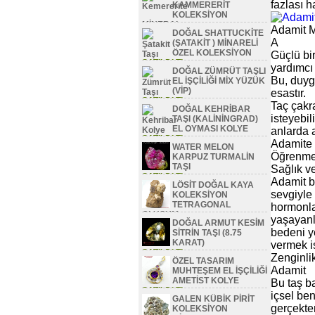
fazlası 
KAMMERERİT
KOLEKSİYON
MİNERAL
Adamit M
DOĞAL SHATTUCKİTE
SATILDI TL
A
(ŞATAKİT ) MİNARELİ
ÖZEL KOLEKSİYON
Güçlü bir
SATILDI TL
yardımcı 
DOĞAL ZÜMRÜT TAŞLI
Bu, duyg
EL İŞÇİLİĞİ MİX YÜZÜK
(VİP)
esastır.
SATILDI TL
Taç çakr
DOĞAL KEHRİBAR
isteyebil
TAŞI (KALİNİNGRAD)
EL OYMASI KOLYE
anlarda 
SATILDI TL
Adamite 
WATER MELON
Öğrenmen
KARPUZ TURMALİN
TAŞI
Sağlık ve
SATILDI TL
Adamit be
LÖSİT DOĞAL KAYA
sevgiyle 
KOLEKSİYON
TETRAGONAL
hormonla
OLUŞUM
yaşayanla
DOĞAL ARMUT KESİM
SATILDI TL
bedeni y
SİTRİN TAŞI (8.75
KARAT)
vermek is
SATILDI TL
Zenginlik
ÖZEL TASARIM
Adamit
MUHTEŞEM EL İŞÇİLİĞİ
AMETİST KOLYE
Bu taş b
SATILDI TL
içsel ben
GALEN KÜBİK PİRİT
gerçekten
KOLEKSİYON