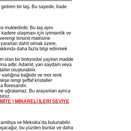
 getiren bir taş. Bu sayede, İrade
a muktedirdir. Bu taş aynı
 kadere ulaşması için iyimserlik ve
hverengi limonit matrisine
 yararları dahil olmak üzere,
hakkında daha fazla bilgi edinmek
am olan bir botryoidal yayılan madde
fına aittir. Adamit, yarı saydam veya
ler oluşturabilir.
r varlığına bağlıdır ve mor renk
şe rengi şeffaf kristaller
a floresandır.
ye uğratamaz. Bu arayanları ayrıca
siniz.
İTE ) MİNARELİ İLERİ SEVİYE
amibya ve Meksika’da bulunabilir.
rtışacağız, bu yüzden bunlar ve daha