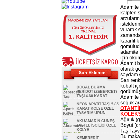
Adamite –
kalpten s
arzuların
istekleri
vurarak s
zamanda,
kararlılı
gömülüdür
adamite 
için ok
Adamit b
olarak gö
Son Eklenen
saydam so
Sarı renk
kobalt i
DOĞAL BURMA
görülmüş
PERİDOT (ZEBERCET)
TAŞI 4.60 KARAT
Adamite 
SATILDI TL
soğuk ara
NEON APATİT TAŞI 5.85
OTANTİK
KARAT KOLYE ÖZEL
TASARIM ÜRÜN
KOLEKS
SATILDI TL
Ağırlık 
AKUAMARİN GÜNEŞ
Boyut (c
TAŞI EL İŞÇİLİĞİ ÖZEL
KOLYE
Taş Tayv
SATILDI TL
Bu makale
KEMERERİT