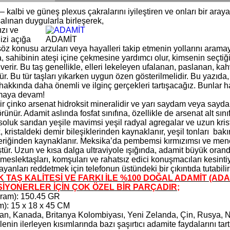
 kalbi ve güneş plexus çakralarını iyileştiren ve onları bir araya
alınan duygularla birleşerek,
ızı ve
nizi açığa
ADAMİT
öz konusu arzuları veya hayalleri takip etmenin yollarını aramay
 sahibinin ateşi içine çekmesine yardımcı olur, kimsenin seçtiği
k verir. Bu taş genellikle, elleri lekeleyen ufalanan, paslanan, ka
. Bu tür taşları yıkarken uygun özen gösterilmelidir. Bu yazıda,
hakkında daha önemli ve ilginç gerçekleri tartışacağız. Bunlar 
umaya devam!
ir çinko arsenat hidroksit mineralidir ve yarı saydam veya sayd
rünür. Adamit aslında fosfat sınıfına, özellikle de arsenat alt sını
luk sarıdan yeşile mavimsi yeşil radyal agregalar ve uzun kristal
, kristaldeki demir bileşiklerinden kaynaklanır, yeşil tonları bakı
çeriğinden kaynaklanır. Meksika’da pembemsi kırmızımsı ve menek
tür. Uzun ve kısa dalga ultraviyole ışığında, adamit büyük orand
meslektaşları, komşuları ve rahatsız edici konuşmacıları kesinti
yanları reddetmek için telefonun üstündeki bir çıkıntıda tutabilir
 TAŞ KALİTESİ VE FARKI İLE %100 DOĞAL ADAMİT (ADAM
İYONERLER İÇİN ÇOK ÖZEL BİR PARÇADIR;
(gram): 150.45 GR
m): 15 x 18 x 45 CM
an, Kanada, Britanya Kolombiyası, Yeni Zelanda, Çin, Rusya, N
nin ilerleyen kısımlarında bazı şaşırtıcı adamite faydalarını ta