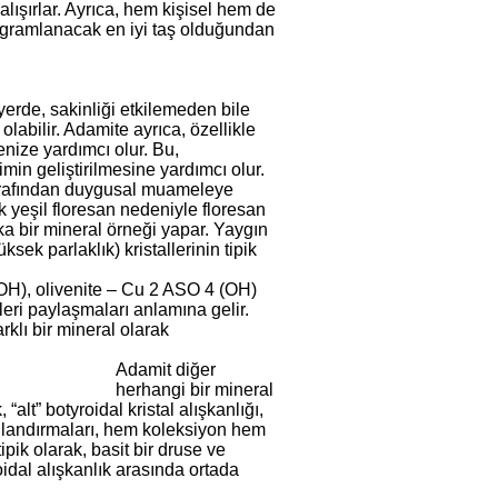
lışırlar. Ayrıca, hem kişisel hem de
programlanacak en iyi taş olduğundan
yerde, sakinliği etkilemeden bile
labilir. Adamite ayrıca, özellikle
enize yardımcı olur. Bu,
min geliştirilmesine yardımcı olur.
tarafından duygusal muameleye
k yeşil floresan nedeniyle floresan
ika bir mineral örneği yapar. Yaygın
ksek parlaklık) kristallerinin tipik
(OH), olivenite – Cu 2 ASO 4 (OH)
leri paylaşmaları anlamına gelir.
klı bir mineral olarak
Adamit diğer
herhangi bir mineral
“alt” botyroidal kristal alışkanlığı,
sonlandırmaları, hem koleksiyon hem
ik olarak, basit bir druse ve
oidal alışkanlık arasında ortada