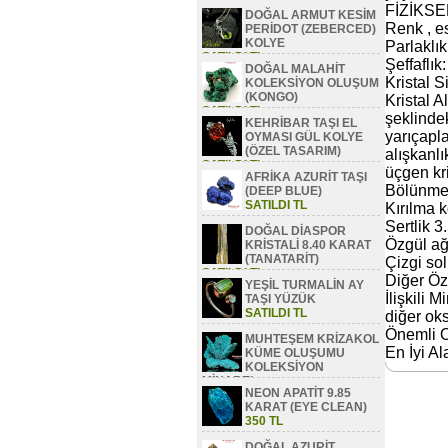
FİZİKSE
DOĞAL ARMUT KESİM
Renk , e
PERİDOT (ZEBERCED)
KOLYE
Parlaklı
SATILDI TL
Şeffaflık:
DOĞAL MALAHİT
Kristal S
KOLEKSİYON OLUŞUM
(KONGO)
Kristal A
SATILDI TL
şeklindek
KEHRİBAR TAŞI EL
yarıçapl
OYMASI GÜL KOLYE
(ÖZEL TASARIM)
alışkanlı
SATILDI TL
üçgen kr
AFRİKA AZURİT TAŞI
Bölünme 
(DEEP BLUE)
SATILDI TL
Kırılma k
Sertlik 3.5
DOĞAL DİASPOR
Özgül ağı
KRİSTALİ 8.40 KARAT
(TANATARİT)
Çizgi sol
SATILDI TL
Diğer Öze
YEŞİL TURMALİN AY
İlişkili M
TAŞI YÜZÜK
SATILDI TL
diğer oks
Önemli O
MUHTEŞEM KRİZAKOL
En İyi Al
KÜME OLUŞUMU
KOLEKSİYON
MİNAREL
NEON APATİT 9.85
SATILDI TL
KARAT (EYE CLEAN)
350 TL
DOĞAL AZURİT