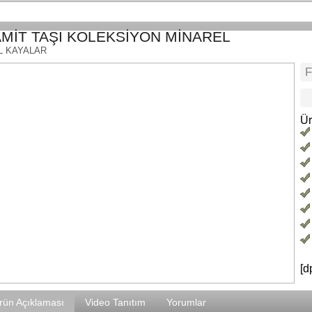
MİT TAŞI KOLEKSİYON MİNAREL
L KAYALAR
Ür
[d
rün Açıklaması
Video Tanıtım
Yorumlar