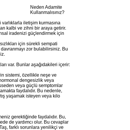
Neden Adamite
Kullanmalısınız?
 varlıklarla iletişim kurmasına
 kalbi ve zihni bir araya getirir.
sal iradenizi güçlendirmek için
lıkları için sürekli sempati
e davranmayı zor bulabilirsiniz. Bu
iz.
ı var. Bunlar aşağıdakileri içerir:
in sistemi, özellikle neşe ve
i hormonal dengesizlik veya
 hisseden veya güçlü semptomlar
ramakta faydalıdır. Bu nedenle,
rtış yaşamak isteyen veya kilo
niz gerektiğinde faydalıdır. Bu,
mede de yardımcı olur. Bu cevaplar
aş, farklı sorunlara yenilikçi ve