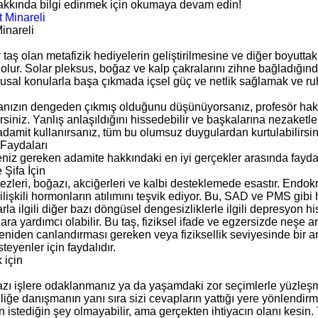
hakkında bilgi edinmek için okumaya devam edin!
inareli
 taş olan metafizik hediyelerin geliştirilmesine ve diğer boyuttaki
olur. Solar pleksus, boğaz ve kalp çakralarını zihne bağladığından
usal konularla başa çıkmada içsel güç ve netlik sağlamak ve ruh
anızın dengeden çıkmış olduğunu düşünüyorsanız, profesör haksız
irsiniz. Yanlış anlaşıldığını hissedebilir ve başkalarına nezaketl
adamit kullanırsanız, tüm bu olumsuz duygulardan kurtulabilirsin
Faydaları
iz gereken adamite hakkındaki en iyi gerçekler arasında faydalar
 Şifa İçin
zleri, boğazı, akciğerleri ve kalbi desteklemede esastır. Endokr
ilişkili hormonların atılımını teşvik ediyor. Bu, SAD ve PMS gib
rla ilgili diğer bazı döngüsel dengesizliklerle ilgili depresyon
ra yardımcı olabilir. Bu taş, fiziksel ifade ve egzersizde neşe a
eniden canlandırması gereken veya fiziksellik seviyesinde bir a
teyenler için faydalıdır.
 için
azı işlere odaklanmanız ya da yaşamdaki zor seçimlerle yüzleşme
liğe danışmanın yanı sıra sizi cevapların yattığı yere yönlendir
 istediğin şey olmayabilir, ama gerçekten ihtiyacın olanı kesin. T