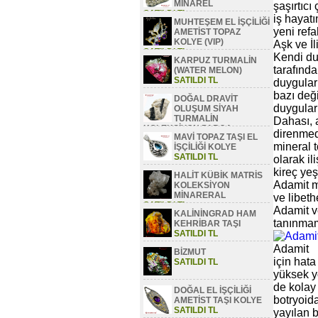
MİNAREL
şaşırtıcı
SATILDI TL
iş hayatı
MUHTEŞEM EL İŞÇİLİĞİ
yeni refa
AMETİST TOPAZ
KOLYE (VIP)
Aşk ve İli
SATILDI TL
Kendi du
KARPUZ TURMALİN
tarafında
(WATER MELON)
SATILDI TL
duyguları
bazı deği
DOĞAL DRAVİT
duyguları
OLUŞUM SİYAH
TURMALİN
Dahası, 
KOLEKSİYON PARÇA
direnmede
MAVİ TOPAZ TAŞI EL
SATILDI TL
mineral t
İŞÇİLİĞİ KOLYE
SATILDI TL
olarak il
kireç yeşi
HALİT KÜBİK MATRİS
Adamit m
KOLEKSİYON
MİNARERAL
ve libeth
SATILDI TL
Adamit v
KALİNİNGRAD HAM
tanınmam
KEHRİBAR TAŞI
SATILDI TL
Adamit
BİZMUT
için hata
SATILDI TL
yüksek yo
de kolay 
DOĞAL EL İŞÇİLİĞİ
botryoida
AMETİST TAŞI KOLYE
SATILDI TL
yayılan b