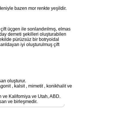
eniyle bazen mor renkte yeşildir.
 çift üçgen ile sonlandırılmış, elmas
day demeti şekilleri oluşturabilen
kilde pürüzsüz bir botryoidal
arıldayan iyi oluşturulmuş çift
san oluşturur.
agonit , kalsit , mimetit , konikhalit ve
n ve Kaliforniya ve Utah, ABD.
esan ve birleşmedir.