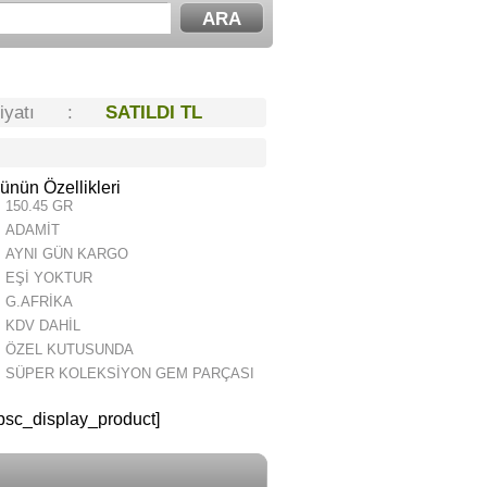
Fiyatı :
SATILDI TL
ünün Özellikleri
150.45 GR
ADAMİT
AYNI GÜN KARGO
EŞİ YOKTUR
G.AFRİKA
KDV DAHİL
ÖZEL KUTUSUNDA
SÜPER KOLEKSİYON GEM PARÇASI
psc_display_product]