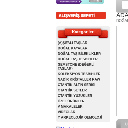
ADA
ALIŞVERİŞ SEPETİ
DOĞA
Kategoriler
(A)ŞİFALI TAŞLAR
DOĞAL KAYALAR
DOĞAL TAŞ BİLEKLİKLER
DOĞAL TAŞ TESBİHLER
GEMSTONE (DEĞERLİ
TAŞLAR)
KOLEKSİYON TESBİHLER
NADİR KRİSTALLER RAW
OTANTİK ALTIN SERİSİ
OTANTİK SETLER
OTANTİK YÜZÜKLER
ÖZEL ÜRÜNLER
V MAKALELER
VİDEOLAR
Y ARKEOLOJİK GEMOLOJİ
Ü