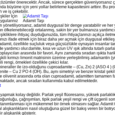
 çözümler önerecektir. Ancak, sürece gerçekten güveniyorsanız ça
nda büyüme için yeni yollar belirleme kapasitesini arttırır. Bu 
h ve iş çekebilir.
şkiler İçin
ygularınız
Adamit Taşı
n yönetiliyorsanız, adamit duygusal bir denge yaratabilir ve her 
n öfkelenebileceği ortalanmış, sakin bir yer bulmanıza yardımcı o
şikliklere ihtiyaç duyduğunuzda, tüm ihtiyaçlarınızı açıkça iletm
nızı ifade etmek için biraz daha yer açmak için duygusal etkileşi
adamit, özellikle suçluluk veya güçsüzlükle oynayan insanlar 
 yardımcı olur.damite, kısa ve uzun UV ışık altında tutarlı parla
oplayıcıları arasında bir favori. Aynı zamanda sıradan ışıkta har
işkili kırmızı limonit matrisinin üzerine yerleştirilmiş adamantin (yü
li rengi, örnekleri özellikle çekici kılar.
ineraller ile izo-olduğunu cuproadamite – (Cu, Zn) 2 (ASO 4 ) 
enite – Cu 2 PO 4 (OH). Bu, aynı simetriyi ve benzer kristal şekil
e olivenit arasında orta olan cuproadamit, adamitten tamamen far
aktadır, ancak sıradan kullanımda kabul edilmektedir.
 yapmak kolay değildir. Parlak yeşil flüoresansı, yüksek parlaklık, 
ğunluğu, çağrışımları, tipik parlak yeşil rengi ve çift üçgenli 
tanımlanması için mükemmel bir örnek olmasını sağlar. Adamit tip
l alışkanlıkların nasıl oluştuğuna güzel bir bakış veren bir botry
ir alışkanlık gösterir.