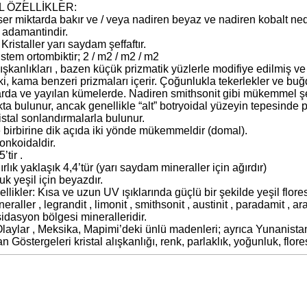
L ÖZELLİKLER:
ser miktarda bakır ve / veya nadiren beyaz ve nadiren kobalt ned
k adamantindir.
 Kristaller yarı saydam şeffaftır.
istem ortombiktir; 2 / m2 / m2 / m2
lışkanlıkları , bazen küçük prizmatik yüzlerle modifiye edilmiş ve
i, kama benzeri prizmaları içerir. Çoğunlukla tekerlekler ve buğ
arda ve yayılan kümelerde. Nadiren smithsonit gibi mükemmel şe
kta bulunur, ancak genellikle “alt” botryoidal yüzeyin tepesinde p
istal sonlandırmalarla bulunur.
birbirine dik açıda iki yönde mükemmeldir (domal).
onkoidaldir.
’tir .
rlık yaklaşık 4,4’tür (yarı saydam mineraller için ağırdır)
uk yeşil için beyazdır.
llikler: Kısa ve uzun UV ışıklarında güçlü bir şekilde yeşil flore
ineraller , legrandit , limonit , smithsonit , austinit , paradamit , ar
idasyon bölgesi mineralleridir.
laylar , Meksika, Mapimi’deki ünlü madenleri; ayrıca Yunanista
an Göstergeleri kristal alışkanlığı, renk, parlaklık, yoğunluk, flor