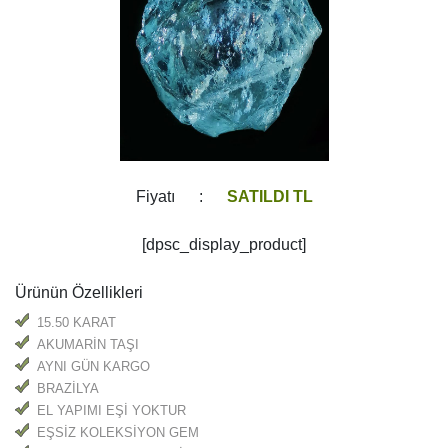
Fiyatı :
SATILDI TL
[dpsc_display_product]
Ürünün Özellikleri
15.50 KARAT
AKUMARİN TAŞI
AYNI GÜN KARGO
BRAZİLYA
EL YAPIMI EŞİ YOKTUR
EŞSİZ KOLEKSİYON GEM