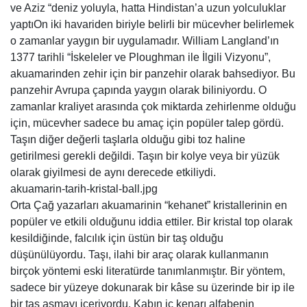
ve Aziz “deniz yoluyla, hatta Hindistan’a uzun yolculuklar
yaptıOn iki havariden biriyle belirli bir mücevher belirlemek
o zamanlar yaygın bir uygulamadır. William Langland’ın
1377 tarihli “İskeleler ve Ploughman ile İlgili Vizyonu”,
akuamarinden zehir için bir panzehir olarak bahsediyor. Bu
panzehir Avrupa çapında yaygın olarak biliniyordu. O
zamanlar kraliyet arasında çok miktarda zehirlenme olduğu
için, mücevher sadece bu amaç için popüler talep gördü.
Taşın diğer değerli taşlarla olduğu gibi toz haline
getirilmesi gerekli değildi. Taşın bir kolye veya bir yüzük
olarak giyilmesi de aynı derecede etkiliydi.
akuamarin-tarih-kristal-ball.jpg
Orta Çağ yazarları akuamarinin “kehanet” kristallerinin en
popüler ve etkili olduğunu iddia ettiler. Bir kristal top olarak
kesildiğinde, falcılık için üstün bir taş olduğu
düşünülüyordu. Taşı, ilahi bir araç olarak kullanmanın
birçok yöntemi eski literatürde tanımlanmıştır. Bir yöntem,
sadece bir yüzeye dokunarak bir kâse su üzerinde bir ip ile
bir taş asmayı içeriyordu. Kabın iç kenarı alfabenin