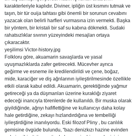
karakterleriyle kaplıdır. Diviner, ipliğin üst kısmını tutmak ve
taşın, bir tür ouija tahtası gibi önemli bir sorunun cevabını
yazacak olan belirli harfleri vurmasına izin vermekti. Başka
bir yöntem, bir kristali bir saf su kabına dökmekti. Sudaki
rahatsızlıklar sıvının yüzeyindeki mesajları ortaya
çıkaracaktır.
yeşilimsi Victor-history.jpg
Folkloru göre, akuamarin savaşlarda ve yasal
uyuşmazlıklarda zafer getirecekti. Mücevher ayrıca
geğirme ve esneme ile kredilendirildi ve çene, boğaz,
mide, karaciğer ve diş ağrılarının iyileştirilmesinde özellikle
etkili olarak kabul edildi. Akuamarin, gerektiğinde yağmur
getireceği ya da düşmanları üzerine kuraklığı ziyaret
edeceği inancıyla törenlerde de kullanıldı. Bir muska olarak
giyildiğinde, ağrıyı hafiflettiğine ve kullanıcıyı daha kolay
hale getirdiğine, zekayı hızlandırdığına ve tembelliği
iyileştirdiğine inanılıyordu. Eski filozof Pliny , bu canlılık
gemisine övgüde bulundu, “bazı denizkızı hazine evinden