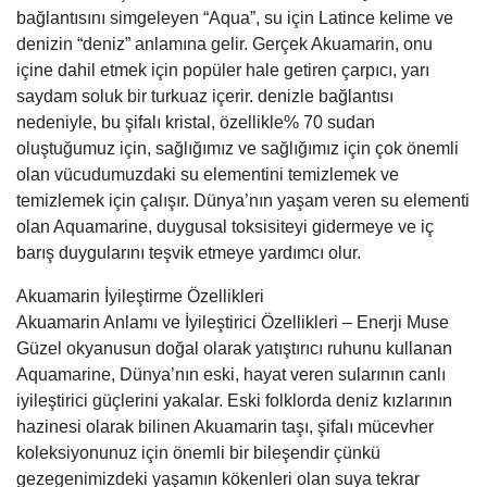
bağlantısını simgeleyen “Aqua”, su için Latince kelime ve
denizin “deniz” anlamına gelir. Gerçek Akuamarin, onu
içine dahil etmek için popüler hale getiren çarpıcı, yarı
saydam soluk bir turkuaz içerir. denizle bağlantısı
nedeniyle, bu şifalı kristal, özellikle% 70 sudan
oluştuğumuz için, sağlığımız ve sağlığımız için çok önemli
olan vücudumuzdaki su elementini temizlemek ve
temizlemek için çalışır. Dünya’nın yaşam veren su elementi
olan Aquamarine, duygusal toksisiteyi gidermeye ve iç
barış duygularını teşvik etmeye yardımcı olur.
Akuamarin İyileştirme Özellikleri
Akuamarin Anlamı ve İyileştirici Özellikleri – Enerji Muse
Güzel okyanusun doğal olarak yatıştırıcı ruhunu kullanan
Aquamarine, Dünya’nın eski, hayat veren sularının canlı
iyileştirici güçlerini yakalar. Eski folklorda deniz kızlarının
hazinesi olarak bilinen Akuamarin taşı, şifalı mücevher
koleksiyonunuz için önemli bir bileşendir çünkü
gezegenimizdeki yaşamın kökenleri olan suya tekrar