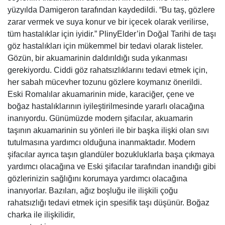
yüzyılda Damigeron tarafından kaydedildi. “Bu taş, gözlere
zarar vermek ve suya konur ve bir içecek olarak verilirse,
tüm hastalıklar için iyidir.” PlinyElder’in Doğal Tarihi de taşı
göz hastalıkları için mükemmel bir tedavi olarak listeler.
Gözün, bir akuamarinin daldırıldığı suda yıkanması
gerekiyordu. Ciddi göz rahatsızlıklarını tedavi etmek için,
her sabah mücevher tozunu gözlere koymanız önerildi.
Eski Romalılar akuamarinin mide, karaciğer, çene ve
boğaz hastalıklarının iyileştirilmesinde yararlı olacağına
inanıyordu. Günümüzde modern şifacılar, akuamarin
taşının akuamarinin su yönleri ile bir başka ilişki olan sıvı
tutulmasına yardımcı olduğuna inanmaktadır. Modern
şifacılar ayrıca taşın glandüler bozukluklarla başa çıkmaya
yardımcı olacağına ve Eski şifacılar tarafından inandığı gibi
gözlerinizin sağlığını korumaya yardımcı olacağına
inanıyorlar. Bazıları, ağız boşluğu ile ilişkili çoğu
rahatsızlığı tedavi etmek için spesifik taşı düşünür. Boğaz
charka ile ilişkilidir,