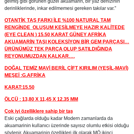
gelmiş gibi görünen güzel akuamarin, bir yaz denizinin
derinliklerinde, inkar edilmemesi gereken takılar var.”
OTANTİK TAŞ FARKI İLE %100 NATURAL TAM
RENGİNDE OLUŞUM KESİLMEYE HAZIR KALİTEDE
(EYE CLEAN ) 15.50 KARAT GÜNEY AFRİKA
AKUAMARİN TAŞI KOLEKSİYON BİR GEM PARÇASI…
ÜRÜNÜMÜZ TEK PARÇA OLUP SATILDIĞINDA
REYONUMUZDAN KALKAR….
DOĞAL TEMİZ MAVİ BERİL ÇİFT KIRILIM (YEŞİL-MAVİ)
MEŞEİ :G.AFRİKA
KARAT:15.50
ÖLÇÜ : 13,80 X 11,45 X 12.35 MM
Çok iyi özelliklere sahip bir taş
Eski çağlarda olduğu kadar Modern zamanlarda da
akuamarinin kullanıcı üzerinde sayısız olumlu etkisi olduğu
söylenir. Akuamarinin özellikleri ilk olarak MÖ ikinci