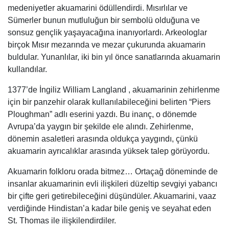
medeniyetler akuamarini ödüllendirdi. Mısırlılar ve
Sümerler bunun mutluluğun bir sembolü olduğuna ve
sonsuz gençlik yaşayacağına inanıyorlardı. Arkeologlar
birçok Mısır mezarında ve mezar çukurunda akuamarin
buldular. Yunanlılar, iki bin yıl önce sanatlarında akuamarin
kullandılar.
1377’de İngiliz William Langland , akuamarinin zehirlenme
için bir panzehir olarak kullanılabileceğini belirten “Piers
Ploughman” adlı eserini yazdı. Bu inanç, o dönemde
Avrupa’da yaygın bir şekilde ele alındı. Zehirlenme,
dönemin asaletleri arasında oldukça yaygındı, çünkü
akuamarin ayrıcalıklar arasında yüksek talep görüyordu.
Akuamarin folkloru orada bitmez… Ortaçağ döneminde de
insanlar akuamarinin evli ilişkileri düzeltip sevgiyi yabancı
bir çifte geri getirebileceğini düşündüler. Akuamarini, vaaz
verdiğinde Hindistan’a kadar bile geniş ve seyahat eden
St. Thomas ile ilişkilendirdiler.