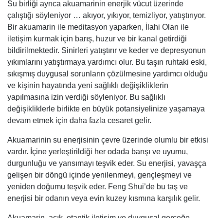
Su birliği ayrıca akuamarinin enerjik vücut üzerinde
çalıştığı söyleniyor … akıyor, yıkıyor, temizliyor, yatıştırıyor.
Bir akuamarin ile meditasyon yaparken, İlahi Olan ile
iletişim kurmak için barış, huzur ve bir kanal getirdiği
bildirilmektedir. Sinirleri yatıştırır ve keder ve depresyonun
yıkımlarını yatıştırmaya yardımcı olur. Bu taşın ruhtaki eski,
sıkışmış duygusal sorunların çözülmesine yardımcı olduğu
ve kişinin hayatında yeni sağlıklı değişikliklerin
yapılmasına izin verdiği söyleniyor. Bu sağlıklı
değişikliklerle birlikte en büyük potansiyelinize yaşamaya
devam etmek için daha fazla cesaret gelir.
Akuamarinin su enerjisinin çevre üzerinde olumlu bir etkisi
vardır. İçine yerleştirildiği her odada barışı ve uyumu,
durgunluğu ve yansımayı teşvik eder. Su enerjisi, yavaşça
gelişen bir döngü içinde yenilenmeyi, gençleşmeyi ve
yeniden doğumu teşvik eder. Feng Shui’de bu taş ve
enerjisi bir odanın veya evin kuzey kısmına karşılık gelir.
Akuamarin, açık, otantik iletişim ve duygusal gerçeğe