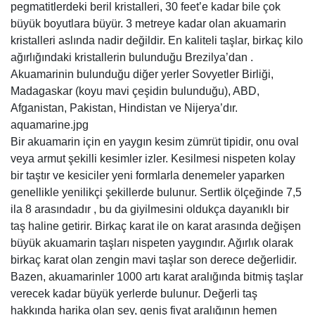
pegmatitlerdeki beril kristalleri, 30 feet’e kadar bile çok
büyük boyutlara büyür. 3 metreye kadar olan akuamarin
kristalleri aslında nadir değildir. En kaliteli taşlar, birkaç kilo
ağırlığındaki kristallerin bulunduğu Brezilya’dan .
Akuamarinin bulunduğu diğer yerler Sovyetler Birliği,
Madagaskar (koyu mavi çeşidin bulunduğu), ABD,
Afganistan, Pakistan, Hindistan ve Nijerya’dır.
aquamarine.jpg
Bir akuamarin için en yaygın kesim zümrüt tipidir, onu oval
veya armut şekilli kesimler izler. Kesilmesi nispeten kolay
bir taştır ve kesiciler yeni formlarla denemeler yaparken
genellikle yenilikçi şekillerde bulunur. Sertlik ölçeğinde 7,5
ila 8 arasındadır , bu da giyilmesini oldukça dayanıklı bir
taş haline getirir. Birkaç karat ile on karat arasında değişen
büyük akuamarin taşları nispeten yaygındır. Ağırlık olarak
birkaç karat olan zengin mavi taşlar son derece değerlidir.
Bazen, akuamarinler 1000 artı karat aralığında bitmiş taşlar
verecek kadar büyük yerlerde bulunur. Değerli taş
hakkında harika olan şey, geniş fiyat aralığının hemen