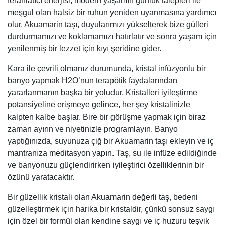
ferahlatıcı enerjisi, modern yaşamın günlük talepleri ile
meşgul olan halsiz bir ruhun yeniden uyanmasına yardımcı
olur. Akuamarin taşı, duyularımızı yükselterek bize gülleri
durdurmamızı ve koklamamızı hatırlatır ve sonra yaşam için
yenilenmiş bir lezzet için kıyı şeridine gider.
Kara ile çevrili olmanız durumunda, kristal infüzyonlu bir
banyo yapmak H2O’nun terapötik faydalarından
yararlanmanın başka bir yoludur. Kristalleri iyileştirme
potansiyeline erişmeye gelince, her şey kristalinizle
kalpten kalbe başlar. Bire bir görüşme yapmak için biraz
zaman ayırın ve niyetinizle programlayın. Banyo
yaptığınızda, suyunuza çiğ bir Akuamarin taşı ekleyin ve iç
mantranıza meditasyon yapın. Taş, su ile infüze edildiğinde
ve banyonuzu güçlendirirken iyileştirici özelliklerinin bir
özünü yaratacaktır.
Bir güzellik kristali olan Akuamarin değerli taş, bedeni
güzelleştirmek için harika bir kristaldir, çünkü sonsuz saygı
için özel bir formül olan kendine saygı ve iç huzuru teşvik