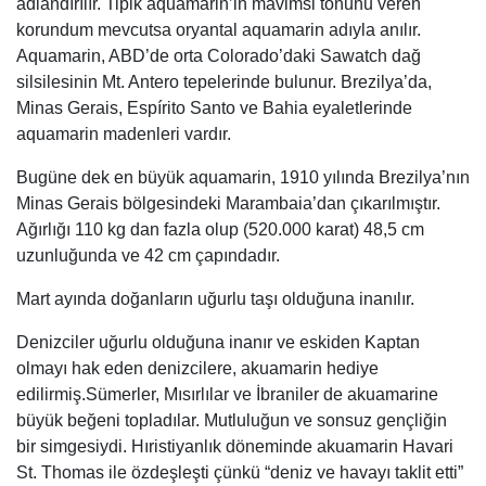
adlandırılır. Tipik aquamarin’in mavimsi tonunu veren
korundum mevcutsa oryantal aquamarin adıyla anılır.
Aquamarin, ABD’de orta Colorado’daki Sawatch dağ
silsilesinin Mt. Antero tepelerinde bulunur. Brezilya’da,
Minas Gerais, Espírito Santo ve Bahia eyaletlerinde
aquamarin madenleri vardır.
Bugüne dek en büyük aquamarin, 1910 yılında Brezilya’nın
Minas Gerais bölgesindeki Marambaia’dan çıkarılmıştır.
Ağırlığı 110 kg dan fazla olup (520.000 karat) 48,5 cm
uzunluğunda ve 42 cm çapındadır.
Mart ayında doğanların uğurlu taşı olduğuna inanılır.
Denizciler uğurlu olduğuna inanır ve eskiden Kaptan
olmayı hak eden denizcilere, akuamarin hediye
edilirmiş.Sümerler, Mısırlılar ve İbraniler de akuamarine
büyük beğeni topladılar. Mutluluğun ve sonsuz gençliğin
bir simgesiydi. Hıristiyanlık döneminde akuamarin Havari
St. Thomas ile özdeşleşti çünkü “deniz ve havayı taklit etti”