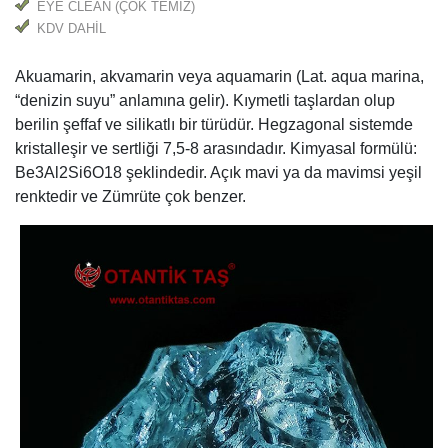
PARÇASI
EYE CLEAN (ÇOK TEMİZ)
KDV DAHİL
Akuamarin, akvamarin veya aquamarin (Lat. aqua marina,
“denizin suyu” anlamına gelir). Kıymetli taşlardan olup
berilin şeffaf ve silikatlı bir türüdür. Hegzagonal sistemde
kristalleşir ve sertliği 7,5-8 arasındadır. Kimyasal formülü:
Be3Al2Si6O18 şeklindedir. Açık mavi ya da mavimsi yeşil
renktedir ve Zümrüte çok benzer.