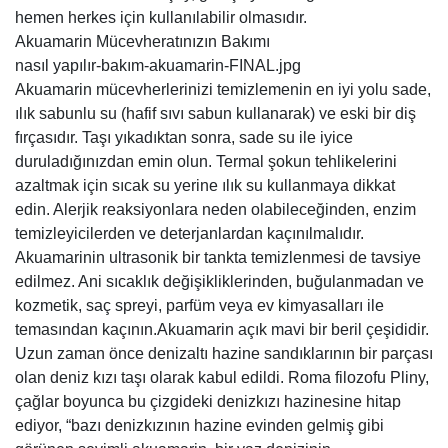
hemen herkes için kullanılabilir olmasıdır.
Akuamarin Mücevheratınızın Bakımı
nasıl yapılır-bakım-akuamarin-FINAL.jpg
Akuamarin mücevherlerinizi temizlemenin en iyi yolu sade,
ılık sabunlu su (hafif sıvı sabun kullanarak) ve eski bir diş
fırçasıdır. Taşı yıkadıktan sonra, sade su ile iyice
duruladığınızdan emin olun. Termal şokun tehlikelerini
azaltmak için sıcak su yerine ılık su kullanmaya dikkat
edin. Alerjik reaksiyonlara neden olabileceğinden, enzim
temizleyicilerden ve deterjanlardan kaçınılmalıdır.
Akuamarinin ultrasonik bir tankta temizlenmesi de tavsiye
edilmez. Ani sıcaklık değişikliklerinden, buğulanmadan ve
kozmetik, saç spreyi, parfüm veya ev kimyasalları ile
temasından kaçının.Akuamarin açık mavi bir beril çeşididir.
Uzun zaman önce denizaltı hazine sandıklarının bir parçası
olan deniz kızı taşı olarak kabul edildi. Roma filozofu Pliny,
çağlar boyunca bu çizgideki denizkızı hazinesine hitap
ediyor, “bazı denizkızının hazine evinden gelmiş gibi