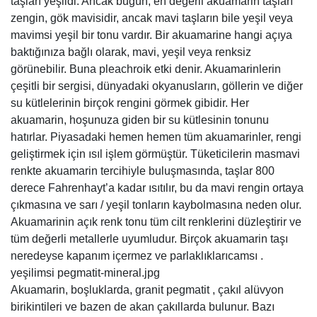
taşları yeşildi. Ancak bugün, en değerli akuamarin taşları
zengin, gök mavisidir, ancak mavi taşların bile yeşil veya
mavimsi yeşil bir tonu vardır. Bir akuamarine hangi açıya
baktığınıza bağlı olarak, mavi, yeşil veya renksiz
görünebilir. Buna pleachroik etki denir. Akuamarinlerin
çeşitli bir sergisi, dünyadaki okyanusların, göllerin ve diğer
su kütlelerinin birçok rengini görmek gibidir. Her
akuamarin, hoşunuza giden bir su kütlesinin tonunu
hatırlar. Piyasadaki hemen hemen tüm akuamarinler, rengi
geliştirmek için ısıl işlem görmüştür. Tüketicilerin masmavi
renkte akuamarin tercihiyle buluşmasında, taşlar 800
derece Fahrenhayt’a kadar ısıtılır, bu da mavi rengin ortaya
çıkmasına ve sarı / yeşil tonların kaybolmasına neden olur.
Akuamarinin açık renk tonu tüm cilt renklerini düzleştirir ve
tüm değerli metallerle uyumludur. Birçok akuamarin taşı
neredeyse kapanım içermez ve parlaklıklarıcamsı .
yeşilimsi pegmatit-mineral.jpg
Akuamarin, boşluklarda, granit pegmatit , çakıl alüvyon
birikintileri ve bazen de akan çakıllarda bulunur. Bazı