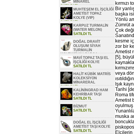
MİNAREL
kırmızı t
SATILDI TL
Bir yanlı
MUHTEŞEM EL İŞÇİLİĞİ
AMETİST TOPAZ
başka isi
KOLYE (VIP)
Yönlü am
SATILDI TL
Zümrüt a
KARPUZ TURMALİN
(WATER MELON)
Çok değiş
SATILDI TL
Sanatında
kesme iç
DOĞAL DRAVİT
OLUŞUM SİYAH
zor bir k
TURMALİN
Ametist r
KOLEKSİYON PARÇA
[5], büyü
MAVİ TOPAZ TAŞI EL
SATILDI TL
İŞÇİLİĞİ KOLYE
kaynakla
SATILDI TL
kırmızıms
veya döne
HALİT KÜBİK MATRİS
KOLEKSİYON
ısıtıldığ
MİNARERAL
Işık kayn
SATILDI TL
Tarihi [de
KALİNİNGRAD HAM
KEHRİBAR TAŞI
Roma tif
SATILDI TL
Ametist b
oyulmuş t
BİZMUT
SATILDI TL
Yunanlıla
muska am
boncuklar
DOĞAL EL İŞÇİLİĞİ
AMETİST TAŞI KOLYE
piskoposl
SATILDI TL
Elçilerin 