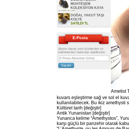
MUHTEŞEM
KOLEKSİYON KAYA
SATILDI TL
DOĞAL YAKUT TAŞI
KOLYE
SATILDI TL
E-Posta
Abone olarak yeni ürünlerden ve
indirimlerden haberdar olabilirsiniz.
Ametist 
kuvars eşleştirme sağ ve sol el kuvars
kullanılabilecek. Bu ikiz amethysti
Kültürel tarih [değiştir]
Antik Yunanistan [değiştir]
Yunanca kelime “Amethystos”, Yunanc
karşı güçlü bir panzehir olarak kabu
“L’Amethyste, ou les Amours de Bac