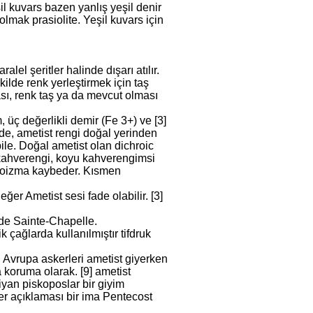
eşil kuvars bazen yanlış yeşil denir
olmak prasiolite. Yeşil kuvars için
lel şeritler halinde dışarı atılır.
ilde renk yerleştirmek için taş
ı, renk taş ya da mevcut olması
 üç değerlikli demir (Fe 3+) ve [3]
çüde, ametist rengi doğal yerinden
le. Doğal ametist olan dichroic
ı-kahverengi, koyu kahverengimsi
dikroizma kaybeder. Kısmen
eğer Ametist sesi fade olabilir. [3]
nde Sainte-Chapelle.
k çağlarda kullanılmıştır tifdruk
ğ Avrupa askerleri ametist giyerken
 koruma olarak. [9] ametist
iyan piskoposlar bir giyim
ler açıklaması bir ima Pentecost