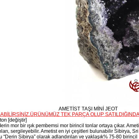
AMETİST TAŞI MİNİ JEOT
ABİLİRSİNİZ.ÜRÜNÜMÜZ TEK PARÇA OLUP SATILDIĞIN
on [değiştir]
erin mor bir ışık pembemsi mor birincil tonlar ortaya çıkar. Ametis
onları, sergileyebilir. Ametist en iyi çeşitleri bulunabilir Sibirya,
u “Derin Sibirya” olarak adlandırılan ve yaklaşık% 75-80 birinci