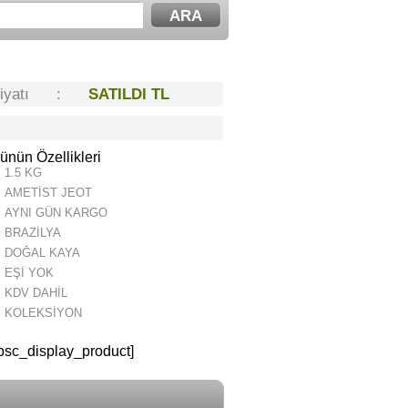
Fiyatı :
SATILDI TL
ünün Özellikleri
1.5 KG
AMETİST JEOT
AYNI GÜN KARGO
BRAZİLYA
DOĞAL KAYA
EŞİ YOK
KDV DAHİL
KOLEKSİYON
psc_display_product]