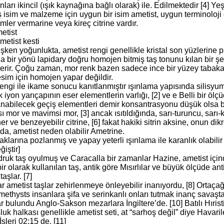
onları ikincil (ışık kaynağına bağlı olarak) ile. Edilmektedir [4] Y
ş isim ve malzeme için uygun bir isim ametist, uygun terminoloji 
mler vermarine veya kireç citrine vardır.
etist
metist kesti
ken yoğunlukta, ametist rengi genellikle kristal son yüzlerine para
 bir yönü lapidary doğru homojen bitmiş taş tonunu kılan bir şek
erir. Çoğu zaman, mor renk bazen sadece ince bir yüzey tabakas
esim için homojen yapar değildir.
engi ile ikame sonucu kanıtlanmıştır ışınlama yapısında silisyum,
k iyon yarıçapının eser elementlerin varlığı, [2] ve e Belli bir öl
nabilecek geçiş elementleri demir konsantrasyonu düşük olsa bi
ı mor ve mavimsi mor, [3] ancak ısıtıldığında, sarı-turuncu, sar
r ve benzeyebilir citrine, [6] fakat hakiki sitrin aksine, onun 
ında, ametist neden olabilir Ametrine.
aklarına pozlanmış ve yapay yeterli ışınlama ile karanlık olabilir 
ğiştir]
druk taş oyulmuş ve Caracalla bir zamanlar Hazine, ametist içi
ir olarak kullanılan taş, antik göre Mısırlılar ve büyük ölçüde anti
aşlar. [7]
r ametist taşlar zehirlenmeye önleyebilir inanıyordu, [8] Ortaça
ethysts insanlara şifa ve serinkanlı onları tutmak inanç savaşta
 bulundu Anglo-Sakson mezarlara İngiltere’de. [10] Batılı Hırist
uk halkası genellikle ametist seti, at “sarhoş değil” diye Havari
İşleri 02:15 de. [11]