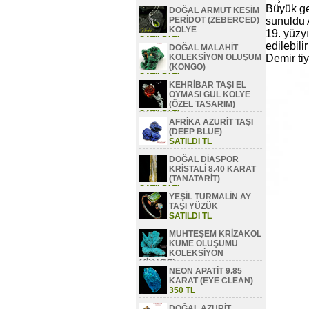
Büyük ge
DOĞAL ARMUT KESİM
PERİDOT (ZEBERCED)
sunuldu 
KOLYE
19. yüzyı
SATILDI TL
edilebili
DOĞAL MALAHİT
KOLEKSİYON OLUŞUM
Demir tiy
(KONGO)
SATILDI TL
KEHRİBAR TAŞI EL
OYMASI GÜL KOLYE
(ÖZEL TASARIM)
SATILDI TL
AFRİKA AZURİT TAŞI
(DEEP BLUE)
SATILDI TL
DOĞAL DİASPOR
KRİSTALİ 8.40 KARAT
(TANATARİT)
SATILDI TL
YEŞİL TURMALİN AY
TAŞI YÜZÜK
SATILDI TL
MUHTEŞEM KRİZAKOL
KÜME OLUŞUMU
KOLEKSİYON
MİNAREL
NEON APATİT 9.85
SATILDI TL
KARAT (EYE CLEAN)
350 TL
DOĞAL AZURİT