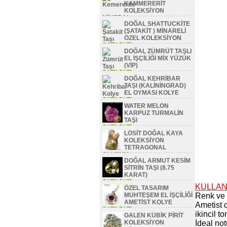
KAMMERERİT
KOLEKSİYON
MİNERAL
DOĞAL SHATTUCKİTE
SATILDI TL
(ŞATAKİT ) MİNARELİ
ÖZEL KOLEKSİYON
SATILDI TL
DOĞAL ZÜMRÜT TAŞLI
EL İŞÇİLİĞİ MİX YÜZÜK
(VİP)
SATILDI TL
DOĞAL KEHRİBAR
TAŞI (KALİNİNGRAD)
EL OYMASI KOLYE
SATILDI TL
WATER MELON
KARPUZ TURMALİN
TAŞI
SATILDI TL
LÖSİT DOĞAL KAYA
KOLEKSİYON
TETRAGONAL
OLUŞUM
DOĞAL ARMUT KESİM
SATILDI TL
SİTRİN TAŞI (8.75
KARAT)
SATILDI TL
KULLAN
ÖZEL TASARIM
MUHTEŞEM EL İŞÇİLİĞİ
Renk ve t
AMETİST KOLYE
Ametist d
SATILDI TL
ikincil t
GALEN KÜBİK PİRİT
KOLEKSİYON
İdeal not