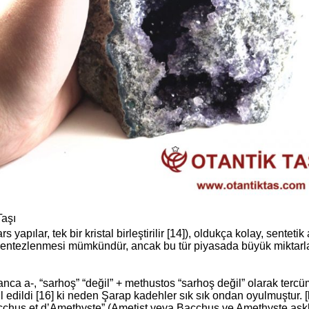
Taşı
 yapılar, tek bir kristal birleştirilir [14]), oldukça kolay, sentet
 sentezlenmesi mümkündür, ancak bu tür piyasada büyük miktarlar
a a-, “sarhoş” “değil” + methustos “sarhoş değil” olarak tercüme
l edildi [16] ki neden Şarap kadehler sık sık ondan oyulmuştur. [k
chus et d’Amethyste” (Ametist veya Bacchus ve Amethyste aşkla