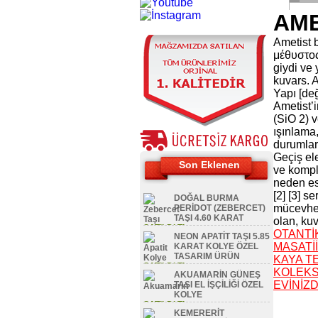
AME
Ametist b
μέθυστος 
giydi ve
kuvars. A
Yapı [değ
Ametist’i
(SiO 2) 
ışınlama,
durumlar
Geçiş el
Son Eklenen
ve kompl
neden ese
[2] [3] s
DOĞAL BURMA
mücevher
PERİDOT (ZEBERCET)
TAŞI 4.60 KARAT
olan, kuv
SATILDI TL
OTANTİK
NEON APATİT TAŞI 5.85
MASATİİ
KARAT KOLYE ÖZEL
TASARIM ÜRÜN
KAYA T
SATILDI TL
KOLEKS
AKUAMARİN GÜNEŞ
EVİNİZ
TAŞI EL İŞÇİLİĞİ ÖZEL
KOLYE
SATILDI TL
KEMERERİT