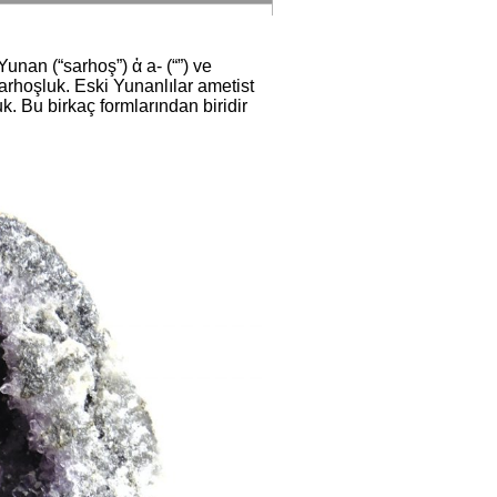
 Yunan (“sarhoş”) ἀ a- (“”) ve
arhoşluk. Eski Yunanlılar ametist
. Bu birkaç formlarından biridir