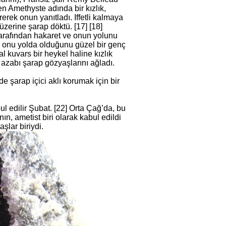
n Amethyste adında bir kızlık,
erek onun yanıtladı. Iffetli kalmaya
üzerine şarap döktü. [17] [18]
tarafından hakaret ve onun yolunu
n onu yolda olduğunu güzel bir genç
l kuvars bir heykel haline kızlık
azabı şarap gözyaşlarını ağladı.
 şarap içici aklı korumak için bir
l edilir Şubat. [22] Orta Çağ’da, bu
nın, ametist biri olarak kabul edildi
şlar biriydi.