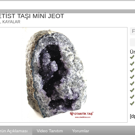
TİST TAŞI MİNİ JEOT
L KAYALAR
Ür
[d
rün Açıklaması
Video Tanıtım
Yorumlar