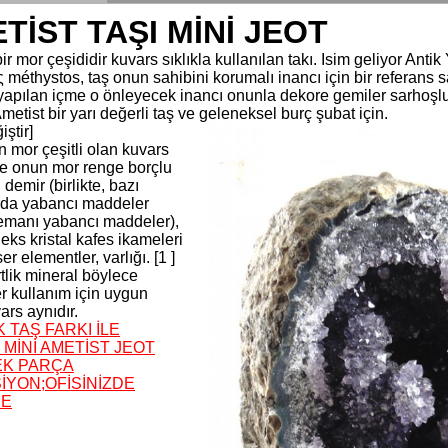
TİST TAŞI MİNİ JEOT
ir mor çeşididir kuvars sıklıkla kullanılan takı. Isim geliyor Antik
méthystos, taş onun sahibini korumalı inancı için bir referans s
 yapılan içme o önleyecek inancı onunla dekore gemiler sarhoşluk
metist bir yarı değerli taş ve geleneksel burç şubat için.
iştir]
n mor çeşitli olan kuvars
ve onun mor renge borçlu
 demir (birlikte, bazı
da yabancı maddeler
emanı yabancı maddeler),
eks kristal kafes ikameleri
r elementler, varlığı. [1 ]
ertlik mineral böylece
 kullanım için uygun
ars aynıdır.
 TAŞ FARKI İLE
 MİNİ AMETİST JEOT
EK PARÇA
İYON;OFİSİNİZDE
DE