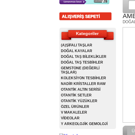
AME
ALIŞVERİŞ SEPETİ
DOĞA
Kategoriler
(A)ŞİFALI TAŞLAR
DOĞAL KAYALAR
DOĞAL TAŞ BİLEKLİKLER
DOĞAL TAŞ TESBİHLER
GEMSTONE (DEĞERLİ
TAŞLAR)
KOLEKSİYON TESBİHLER
NADİR KRİSTALLER RAW
OTANTİK ALTIN SERİSİ
OTANTİK SETLER
OTANTİK YÜZÜKLER
ÖZEL ÜRÜNLER
V MAKALELER
VİDEOLAR
Y ARKEOLOJİK GEMOLOJİ
Ü