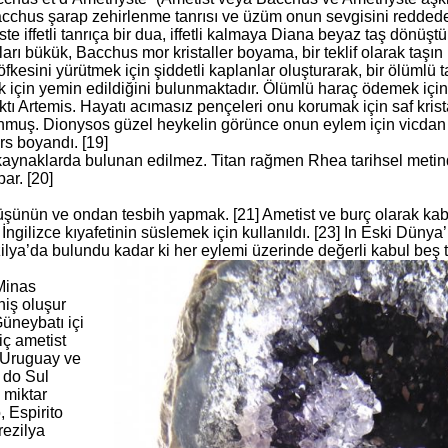
acchus şarap zehirlenme tanrısı ve üzüm onun sevgisini reddede
e iffetli tanrıça bir dua, iffetli kalmaya Diana beyaz taş dönüştür
ı bükük, Bacchus mor kristaller boyama, bir teklif olarak taşın 
kesini yürütmek için şiddetli kaplanlar oluşturarak, bir ölümlü 
k için yemin edildiğini bulunmaktadır. Ölümlü haraç ödemek içi
tı Artemis. Hayatı acımasız pençeleri onu korumak için saf krista
nmuş. Dionysos güzel heykelin görünce onun eylem için vicdan 
rs boyandı. [19]
kaynaklarda bulunan edilmez. Titan rağmen Rhea tarihsel metinde
ar. [20]
düşünün ve ondan tesbih yapmak. [21] Ametist ve burç olarak kabu
İngilizce kıyafetinin süslemek için kullanıldı. [23] In Eski Dünya’
lya’da bulundu kadar ki her eylemi üzerinde değerli kabul beş ta
 Minas
niş oluşur
üneybatı içi
iç ametist
s, Uruguay ve
 do Sul
 miktar
 Espirito
rezilya