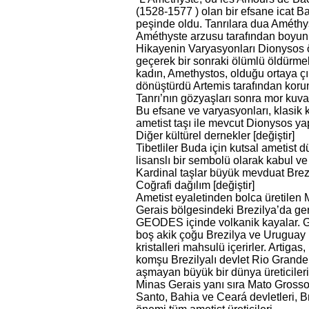
(1528-1577 ) olan bir efsane icat B
peşinde oldu. Tanrılara dua Améthyst
Améthyste arzusu tarafından boyunlar
Hikayenin Varyasyonları Dionysos öf
geçerek bir sonraki ölümlü öldürme
kadın, Amethystos, olduğu ortaya çık
dönüştürdü Artemis tarafından koru
Tanrı’nın gözyaşları sonra mor kuva
Bu efsane ve varyasyonları, klasik 
ametist taşı ile mevcut Dionysos yap
Diğer kültürel dernekler [değiştir]
Tibetliler Buda için kutsal ametist 
lisanslı bir sembolü olarak kabul ve 
Kardinal taşlar büyük mevduat Brezi
Coğrafi dağılım [değiştir]
Ametist eyaletinden bolca üretilen
Gerais bölgesindeki Brezilya’da ge
GEODES içinde volkanik kayalar. G
boş akik çoğu Brezilya ve Uruguay 
kristalleri mahsulü içerirler. Artiga
komşu Brezilyalı devlet Rio Grande
aşmayan büyük bir dünya üreticileri
Minas Gerais yanı sıra Mato Grosso,
Santo, Bahia ve Ceará devletleri, B