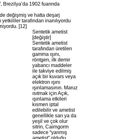
 Brezilya’da 1902 fuarında
çüde değişmiş ve hatta deşarj
yetkililer tarafından inanılıyordu
niyordu. [12]
Sentetik ametist
[değiştir]
Sentetik ametist
tarafından üretilen
gamma ışını,
röntgen, ilk demir
yabancı maddeler
ile takviye edilmiş
açık bir kuvars veya
elektron ışını
ışınlamasının. Maruz
ısıtmak için Açık,
ışınlama etkileri
kısmen iptal
edilebilir ve ametist
genellikle sarı ya da
yeşil ve çok olur
sitrin, Cairngorm
sadece “yanmış
ametist” olduğu