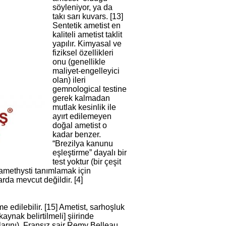
söyleniyor, ya da
takı sarı kuvars. [13]
Sentetik ametist en
kaliteli ametist taklit
yapılır. Kimyasal ve
fiziksel özellikleri
onu (genellikle
maliyet-engelleyici
olan) ileri
gemnological testine
gerek kalmadan
mutlak kesinlik ile
ayırt edilemeyen
doğal ametist o
kadar benzer.
“Brezilya kanunu
eşleştirme” dayalı bir
test yoktur (bir çeşit
ik amethysti tanımlamak için
da mevcut değildir. [4]
 edilebilir. [15] Ametist, sarhoşluk
aynak belirtilmeli] şiirinde
rını), Fransız şair Remy Belleau