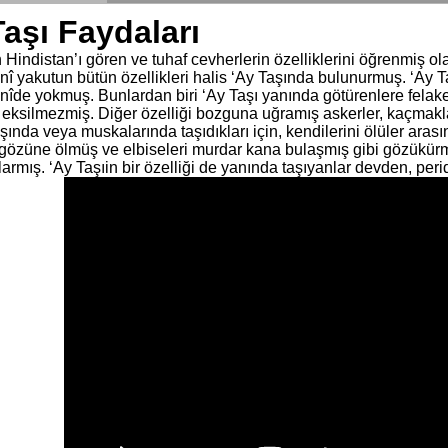
aşı Faydaları
n Hindistan’ı gören ve tuhaf cevherlerin özelliklerini öğrenmiş ol
 yakutun bütün özellikleri halis ‘Ay Taşında bulunurmuş. ‘Ay Taş
îde yokmuş. Bunlardan biri ‘Ay Taşı yanında götürenlere felake
i eksilmezmiş. Diğer özelliği bozguna uğramış askerler, kaçmakl
ında veya muskalarında taşıdıkları için, kendilerini ölüler arası
gözüne ölmüş ve elbiseleri murdar kana bulaşmış gibi gözükür
armış. ‘Ay Taşıin bir özelliği de yanında taşıyanlar devden, per