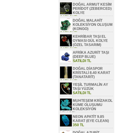
DOĞAL ARMUT KESİM
PERİDOT (ZEBERCED)
KOLYE
SATILDI TL
DOĞAL MALAHİT
KOLEKSİYON OLUŞUM
(KONGO)
SATILDI TL
KEHRİBAR TAŞI EL
OYMASI GÜL KOLYE
(ÖZEL TASARIM)
SATILDI TL
AFRİKA AZURİT TAŞI
(DEEP BLUE)
SATILDI TL
DOĞAL DİASPOR
KRİSTALİ 8.40 KARAT
(TANATARİT)
SATILDI TL
YEŞİL TURMALİN AY
TAŞI YÜZÜK
SATILDI TL
MUHTEŞEM KRİZAKOL
KÜME OLUŞUMU
KOLEKSİYON
MİNAREL
NEON APATİT 9.85
SATILDI TL
KARAT (EYE CLEAN)
350 TL
DOĞAL AZURİT