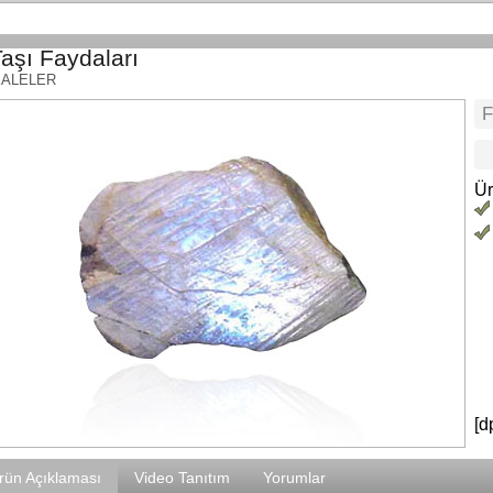
aşı Faydaları
KALELER
Ür
[d
rün Açıklaması
Video Tanıtım
Yorumlar