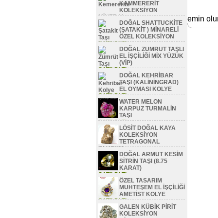
KAMMERERİT
KOLEKSİYON
MİNERAL
emin ol
DOĞAL SHATTUCKİTE
SATILDI TL
(ŞATAKİT ) MİNARELİ
ÖZEL KOLEKSİYON
SATILDI TL
DOĞAL ZÜMRÜT TAŞLI
EL İŞÇİLİĞİ MİX YÜZÜK
(VİP)
SATILDI TL
DOĞAL KEHRİBAR
TAŞI (KALİNİNGRAD)
EL OYMASI KOLYE
SATILDI TL
WATER MELON
KARPUZ TURMALİN
TAŞI
SATILDI TL
LÖSİT DOĞAL KAYA
KOLEKSİYON
TETRAGONAL
OLUŞUM
DOĞAL ARMUT KESİM
SATILDI TL
SİTRİN TAŞI (8.75
KARAT)
SATILDI TL
ÖZEL TASARIM
MUHTEŞEM EL İŞÇİLİĞİ
AMETİST KOLYE
SATILDI TL
GALEN KÜBİK PİRİT
KOLEKSİYON