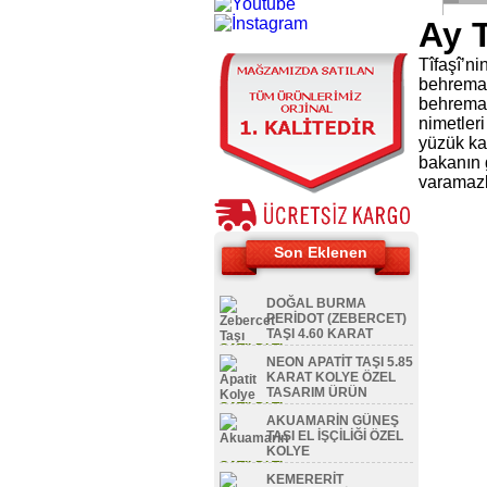
Ay T
Tîfaşî’ni
behremanî
behreman
nimetler
yüzük kaş
bakanın 
varamazl
Son Eklenen
DOĞAL BURMA
PERİDOT (ZEBERCET)
TAŞI 4.60 KARAT
SATILDI TL
NEON APATİT TAŞI 5.85
KARAT KOLYE ÖZEL
TASARIM ÜRÜN
SATILDI TL
AKUAMARİN GÜNEŞ
TAŞI EL İŞÇİLİĞİ ÖZEL
KOLYE
SATILDI TL
KEMERERİT