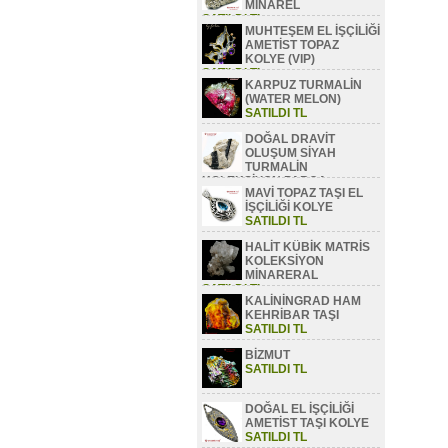
MİNAREL
SATILDI TL
MUHTEŞEM EL İŞÇİLİĞİ
AMETİST TOPAZ
KOLYE (VIP)
SATILDI TL
KARPUZ TURMALİN
(WATER MELON)
SATILDI TL
DOĞAL DRAVİT
OLUŞUM SİYAH
TURMALİN
KOLEKSİYON PARÇA
MAVİ TOPAZ TAŞI EL
SATILDI TL
İŞÇİLİĞİ KOLYE
SATILDI TL
HALİT KÜBİK MATRİS
KOLEKSİYON
MİNARERAL
SATILDI TL
KALİNİNGRAD HAM
KEHRİBAR TAŞI
SATILDI TL
BİZMUT
SATILDI TL
DOĞAL EL İŞÇİLİĞİ
AMETİST TAŞI KOLYE
SATILDI TL