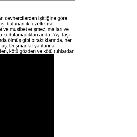
an cevhercilerden işittiğine göre
ı bulunan iki özellik ise
t ve musibet erişmez, malları ve
a kurtulamadıkları anda, ‘Ay Taşı
nda ölmüş gibi bıraktıklarında, her
müş. Düşmanlar yanlarına
iden, kötü gözden ve kötü ruhlardan