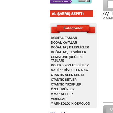
Ay T
ALIŞVERİŞ SEPETİ
V MA
Kategoriler
(A)ŞİFALI TAŞLAR
DOĞAL KAYALAR
DOĞAL TAŞ BİLEKLİKLER
DOĞAL TAŞ TESBİHLER
GEMSTONE (DEĞERLİ
TAŞLAR)
KOLEKSİYON TESBİHLER
NADİR KRİSTALLER RAW
OTANTİK ALTIN SERİSİ
OTANTİK SETLER
OTANTİK YÜZÜKLER
ÖZEL ÜRÜNLER
V MAKALELER
VİDEOLAR
Y ARKEOLOJİK GEMOLOJİ
Ü