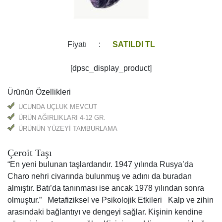
Fiyatı :
SATILDI TL
[dpsc_display_product]
Ürünün Özellikleri
UCUNDA UÇLUK MEVCUT
ÜRÜN AĞIRLIKLARI 4-12 GR.
ARASINDADIR.
ÜRÜNÜN YÜZEYİ TAMBURLAMA
Çeroit Taşı
“En yeni bulunan taşlardandır. 1947 yılında Rusya’da
Charo nehri civarında bulunmuş ve adını da buradan
almıştır. Batı’da tanınması ise ancak 1978 yılından sonra
olmuştur.” Metafiziksel ve Psikolojik Etkileri Kalp ve zihin
arasındaki bağlantıyı ve dengeyi sağlar. Kişinin kendine