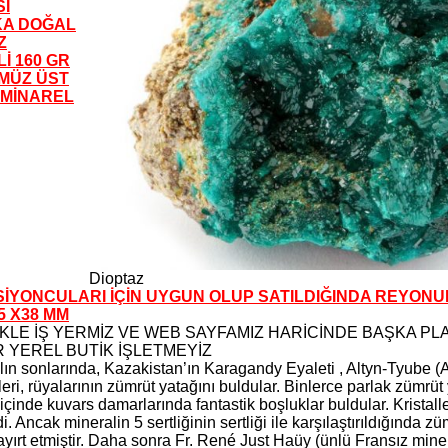
I
KA DOĞAL
Z
İ 160 GR
MÜZ ÜST
 MİNAREL
Dioptaz
İYONCULARI İÇİN UYGUN OLUP SATILDIĞINDA REYON
5 X38 MM
İKLE İŞ YERMİZ VE WEB SAYFAMIZ HARİCİNDE BAŞKA PL
 YEREL BUTİK İŞLETMEYİZ
ılın sonlarında, Kazakistan’ın Karagandy Eyaleti , Altyn-Tyube 
ri, rüyalarının zümrüt yatağını buldular. Binlerce parlak zümrüt yeş
 içinde kuvars damarlarında fantastik boşluklar buldular. Kristal
i. Ancak mineralin 5 sertliğinin sertliği ile karşılaştırıldığında züm
ayırt etmiştir. Daha sonra Fr. René Just Haüy (ünlü Fransız mine