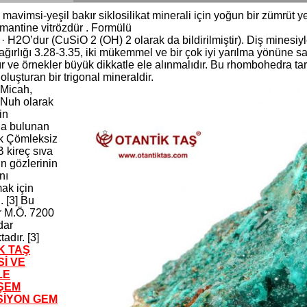
 mavimsi-yeşil bakır siklosilikat minerali için yoğun bir zümrüt yeşil
mantine vitrözdür . Formülü
 H2O’dur (CuSiO 2 (OH) 2 olarak da bildirilmiştir). Diş minesiyle a
ağırlığı 3.28-3.35, iki mükemmel ve bir çok iyi yarılma yönüne sa
ır ve örnekler büyük dikkatle ele alınmalıdır. Bu rhombohedra tar
r oluşturan bir trigonal mineraldir.
 Micah,
 Nuh olarak
in
da bulunan
k Çömleksiz
B kireç sıva
n gözlerinin
nı
ak için
. [3] Bu
r M.Ö. 7200
dar
adır. [3]
K TAŞ
Sİ VE
LE
ŞEM
İYON GEM