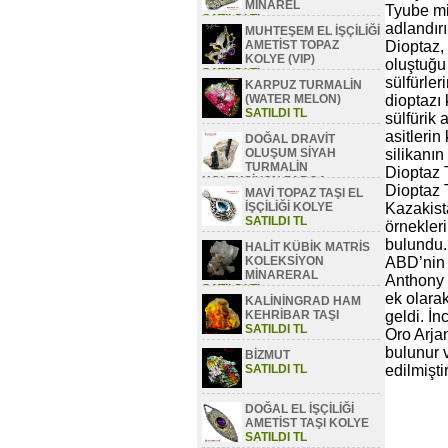
MİNAREL
Tyube min
SATILDI TL
adlandırı
MUHTEŞEM EL İŞÇİLİĞİ
AMETİST TOPAZ
Dioptaz, 
KOLYE (VIP)
oluştuğu 
SATILDI TL
sülfürle
KARPUZ TURMALİN
(WATER MELON)
dioptazı 
SATILDI TL
sülfürik 
asitleri
DOĞAL DRAVİT
OLUŞUM SİYAH
silikanın
TURMALİN
Dioptaz 
KOLEKSİYON PARÇA
Dioptaz 
MAVİ TOPAZ TAŞI EL
SATILDI TL
İŞÇİLİĞİ KOLYE
Kazakist
SATILDI TL
örnekler
bulundu. 
HALİT KÜBİK MATRİS
KOLEKSİYON
ABD’nin 
MİNARERAL
Anthony 
SATILDI TL
ek olarak
KALİNİNGRAD HAM
KEHRİBAR TAŞI
geldi. İ
SATILDI TL
Oro Arjan
bulunur v
BİZMUT
SATILDI TL
edilmiştir
DOĞAL EL İŞÇİLİĞİ
AMETİST TAŞI KOLYE
SATILDI TL