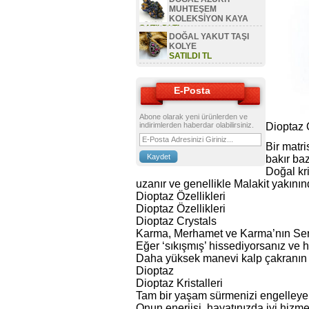
MUHTEŞEM
KOLEKSİYON KAYA
SATILDI TL
DOĞAL YAKUT TAŞI
KOLYE
SATILDI TL
E-Posta
Abone olarak yeni ürünlerden ve
indirimlerden haberdar olabilirsiniz.
Dioptaz Ö
Bir matri
bakır baz
Doğal kri
uzanır ve genellikle Malakit yakınınd
Dioptaz Özellikleri
Dioptaz Özellikleri
Dioptaz Crystals
Karma, Merhamet ve Karma’nın Ser
Eğer ‘sıkışmış’ hissediyorsanız ve ha
Daha yüksek manevi kalp çakranın iç
Dioptaz
Dioptaz Kristalleri
Tam bir yaşam sürmenizi engelleyen şe
Onun enerjisi, hayatınızda iyi hizm