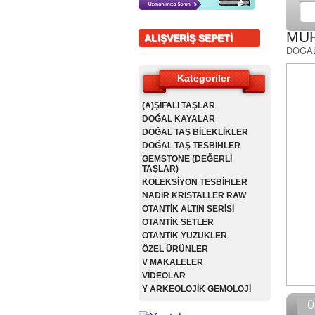
MUH
ALIŞVERİŞ SEPETİ
DOĞA
Kategoriler
(A)ŞİFALI TAŞLAR
DOĞAL KAYALAR
DOĞAL TAŞ BİLEKLİKLER
DOĞAL TAŞ TESBİHLER
GEMSTONE (DEĞERLİ
TAŞLAR)
KOLEKSİYON TESBİHLER
NADİR KRİSTALLER RAW
OTANTİK ALTIN SERİSİ
OTANTİK SETLER
OTANTİK YÜZÜKLER
ÖZEL ÜRÜNLER
V MAKALELER
VİDEOLAR
Y ARKEOLOJİK GEMOLOJİ
Ü