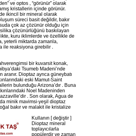
den” ve optos , “görünür” olarak
amış kristallerin içinde görünür.
e ikincil bir mineral olarak
luşum süreci basit değildir, bakır
e suda çok az çözünür olduğu için
nu silika çözünürlüğünü baskılayan
likte, kuru iklimlerde ve özellikle de
a, yeterli miktarda zamanla,
ile reaksiyona girebilir .
ahverengimsi bir kuvarsit konak,
Namibya’daki Tsumeb Madeni’nde
n aranır. Dioptaz ayrıca güneybatı
ınlarındaki eski Mamut-Saint
llerin bulunduğu Arizona’dır . Buna
 yakınlarındaki Noel Madeninden
azzaville’dir . Son olarak, Agua de
ada minik mavimsi-yeşil dioptaz
ğal bakır ve malakit ile kristalize
Kullanın [ değiştir ]
Dioptaz mineral
toplayıcılarla
popülerdir ve zaman