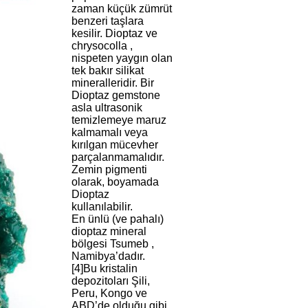
zaman küçük zümrüt
benzeri taşlara
kesilir. Dioptaz ve
chrysocolla ,
nispeten yaygın olan
tek bakır silikat
mineralleridir. Bir
Dioptaz gemstone
asla ultrasonik
temizlemeye maruz
kalmamalı veya
kırılgan mücevher
parçalanmamalıdır.
Zemin pigmenti
olarak, boyamada
Dioptaz
kullanılabilir.
En ünlü (ve pahalı)
dioptaz mineral
bölgesi Tsumeb ,
Namibya’dadır.
[4]Bu kristalin
depozitoları Şili,
Peru, Kongo ve
ABD’de olduğu gibi