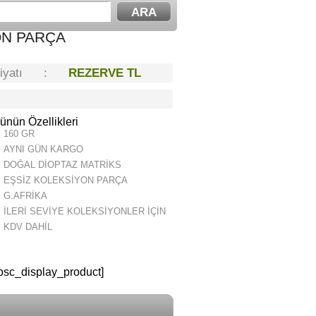
ON PARÇA
Fiyatı :
REZERVE TL
ünün Özellikleri
160 GR
AYNI GÜN KARGO
DOĞAL DİOPTAZ MATRİKS
EŞSİZ KOLEKSİYON PARÇA
G.AFRİKA
İLERİ SEVİYE KOLEKSİYONLER İÇİN
KDV DAHİL
psc_display_product]