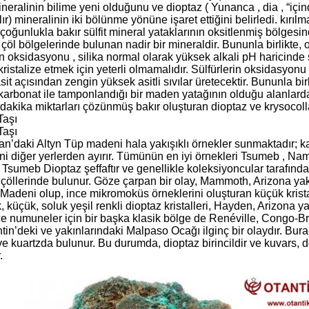
eralinin bilime yeni olduğunu ve dioptaz ( Yunanca , dia , “için
lır) mineralinin iki bölünme yönüne işaret ettiğini belirledi. kırılm
çoğunlukla bakır sülfit mineral yataklarının oksitlenmiş bölgesind
çöl bölgelerinde bulunan nadir bir mineraldir. Bununla birlikte, o
rin oksidasyonu , silika normal olarak yüksek alkali pH haricind
kristalize etmek için yeterli olmamalıdır. Sülfürlerin oksidasyo
asit açısından zengin yüksek asitli sıvılar üretecektir. Bununla bir
n karbonat ile tamponlandığı bir maden yatağının olduğu alanlard
 dakika miktarları çözünmüş bakır oluşturan dioptaz ve krysocolla 
Taşı
Taşı
an’daki Altyn Tüp madeni hala yakışıklı örnekler sunmaktadır; k
ini diğer yerlerden ayırır. Tümünün en iyi örnekleri Tsumeb , 
Tsumeb Dioptaz şeffaftır ve genellikle koleksiyoncular tarafında
çöllerinde bulunur. Göze çarpan bir olay, Mammoth, Arizona yak
Madeni olup, ince mikromoküs örneklerini oluşturan küçük krista
, küçük, soluk yeşil renkli dioptaz kristalleri, Hayden, Arizona
nce numuneler için bir başka klasik bölge de Renéville, Congo-Br
tin’deki ve yakınlarındaki Malpaso Ocağı ilginç bir olaydır. Bur
e kuartzda bulunur. Bu durumda, dioptaz birincildir ve kuvars, do
.