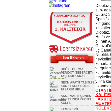
Dioptaz ,
sub- ada
CuSiO 3 ·
Spesifik 
kırılgand
kristalle
Dioptaz,
Heifa ve
bilinen A
Ghazal’
üç Çana
Neolitik 
Son Eklenen
heykelini
kenarları
vurgulam
DOĞAL BURMA
kullanıldı
PERİDOT (ZEBERCET)
TAŞI 4.60 KARAT
heykelle
SATILDI TL
yılına ka
NEON APATİT TAŞI 5.85
uzanmakt
KARAT KOLYE ÖZEL
TASARIM ÜRÜN
OTANTİ
SATILDI TL
KALİTE
AKUAMARİN GÜNEŞ
FARKI İ
TAŞI EL İŞÇİLİĞİ ÖZEL
KOLYE
MUHTE
SATILDI TL
KOLEKS
KEMERERİT