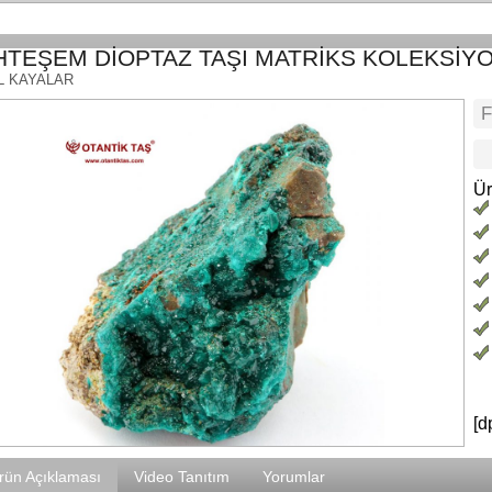
TEŞEM DİOPTAZ TAŞI MATRİKS KOLEKSİY
L KAYALAR
Ür
[d
rün Açıklaması
Video Tanıtım
Yorumlar