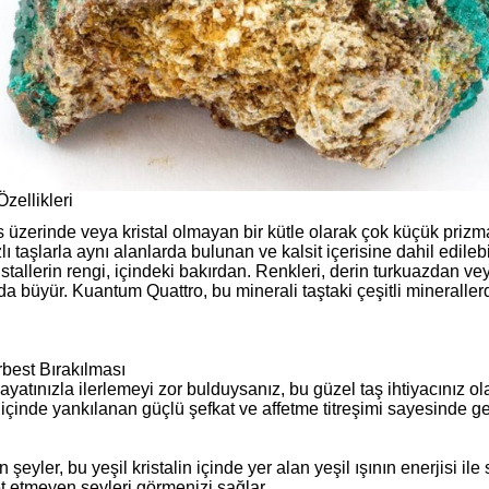
zellikleri
s üzerinde veya kristal olmayan bir kütle olarak çok küçük prizmat
lı taşlarla aynı alanlarda bulunan ve kalsit içerisine dahil edilebil
stallerin rengi, içindeki bakırdan. Renkleri, derin turkuazdan v
a büyür. Kuantum Quattro, bu minerali taştaki çeşitli minerallerde
best Bırakılması
yatınızla ilerlemeyi zor bulduysanız, bu güzel taş ihtiyacınız ola
inde yankılanan güçlü şefkat ve affetme titreşimi sayesinde geç
yler, bu yeşil kristalin içinde yer alan yeşil ışının enerjisi ile s
et etmeyen şeyleri görmenizi sağlar.