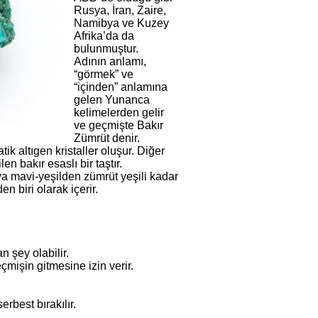
Rusya, İran, Zaire,
Namibya ve Kuzey
Afrika’da da
bulunmuştur.
Adının anlamı,
“görmek” ve
“içinden” anlamına
gelen Yunanca
kelimelerden gelir
ve geçmişte Bakır
Zümrüt denir.
ik altıgen kristaller oluşur. Diğer
en bakır esaslı bir taştır.
eya mavi-yeşilden zümrüt yeşili kadar
n biri olarak içerir.
n şey olabilir.
mişin gitmesine izin verir.
erbest bırakılır.