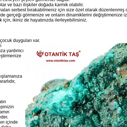
 ve bazı ilişkiler doğada karmik olabilir.
maları serbest bırakabilmeniz için size özel olarak düzenlenmiş ol
ilerde gerçeği görmenize ve onların dinamiklerini değiştirmenize izi
için, ikiniz de hayatınızda ilerleyebilirsiniz.
çocuk duyguları var.
i
za yardımcı
eştirmenize
ğışlamanıza
arlıdır,
atın
epinizin
şamın
der.
nın içinde