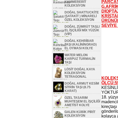
PARÇAS
KAMMERERİT
KOLEKSİYON
G.AFRİ
MİNERAL
DİOPTA
DOĞAL SHATTUCKİTE
SATILDI TL
KRİSTAL
(ŞATAKİT ) MİNARELİ
ÖZEL KOLEKSİYON
ÜRÜNÜ
SATILDI TL
SEVİYE
DOĞAL ZÜMRÜT TAŞLI
EL İŞÇİLİĞİ MİX YÜZÜK
(VİP)
SATILDI TL
DOĞAL KEHRİBAR
TAŞI (KALİNİNGRAD)
EL OYMASI KOLYE
SATILDI TL
WATER MELON
KARPUZ TURMALİN
TAŞI
SATILDI TL
LÖSİT DOĞAL KAYA
KOLEKSİYON
TETRAGONAL
KOLEKS
OLUŞUM
ÖLÇÜ:5
DOĞAL ARMUT KESİM
SATILDI TL
SİTRİN TAŞI (8.75
KESİNL
KARAT)
YOKTUR
SATILDI TL
18. yüzy
ÖZEL TASARIM
MUHTEŞEM EL İŞÇİLİĞİ
madencile
AMETİST KOLYE
kireçtaşı
SATILDI TL
gönderild
GALEN KÜBİK PİRİT
KOLEKSİYON
kolayca 