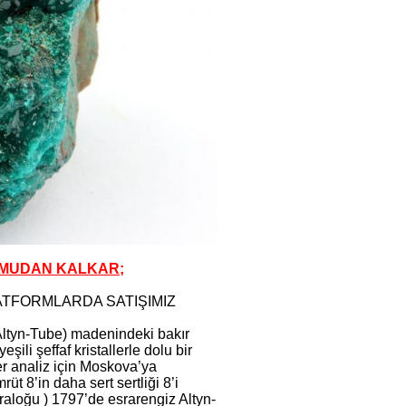
UMUDAN KALKAR;
ATFORMLARDA SATIŞIMIZ
(Altyn-Tube) madenindeki bakır
ili şeffaf kristallerle dolu bir
ler analiz için Moskova’ya
rüt 8’in daha sert sertliği 8’i
raloğu ) 1797’de esrarengiz Altyn-