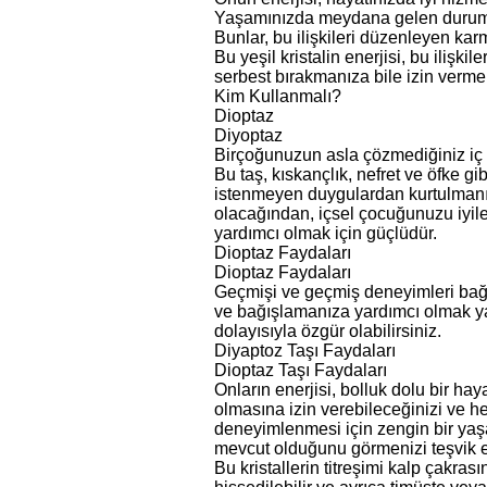
Yaşamınızda meydana gelen durumlar
Bunlar, bu ilişkileri düzenleyen kar
Bu yeşil kristalin enerjisi, bu ilişk
serbest bırakmanıza bile izin vermek 
Kim Kullanmalı?
Dioptaz
Diyoptaz
Birçoğunuzun asla çözmediğiniz iç 
Bu taş, kıskançlık, nefret ve öfke gib
istenmeyen duygulardan kurtulmanı
olacağından, içsel çocuğunuzu iyil
yardımcı olmak için güçlüdür.
Dioptaz Faydaları
Dioptaz Faydaları
Geçmişi ve geçmiş deneyimleri ba
ve bağışlamanıza yardımcı olmak yar
dolayısıyla özgür olabilirsiniz.
Diyaptoz Taşı Faydaları
Dioptaz Taşı Faydaları
Onların enerjisi, bolluk dolu bir hay
olmasına izin verebileceğinizi ve h
deneyimlenmesi için zengin bir ya
mevcut olduğunu görmenizi teşvik e
Bu kristallerin titreşimi kalp çakrası