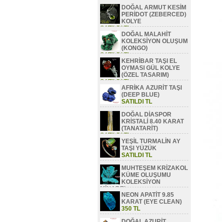
DOĞAL ARMUT KESİM
PERİDOT (ZEBERCED)
KOLYE
SATILDI TL
DOĞAL MALAHİT
KOLEKSİYON OLUŞUM
(KONGO)
SATILDI TL
KEHRİBAR TAŞI EL
OYMASI GÜL KOLYE
(ÖZEL TASARIM)
SATILDI TL
AFRİKA AZURİT TAŞI
(DEEP BLUE)
SATILDI TL
DOĞAL DİASPOR
KRİSTALİ 8.40 KARAT
(TANATARİT)
SATILDI TL
YEŞİL TURMALİN AY
TAŞI YÜZÜK
SATILDI TL
MUHTEŞEM KRİZAKOL
KÜME OLUŞUMU
KOLEKSİYON
MİNAREL
NEON APATİT 9.85
SATILDI TL
KARAT (EYE CLEAN)
350 TL
DOĞAL AZURİT