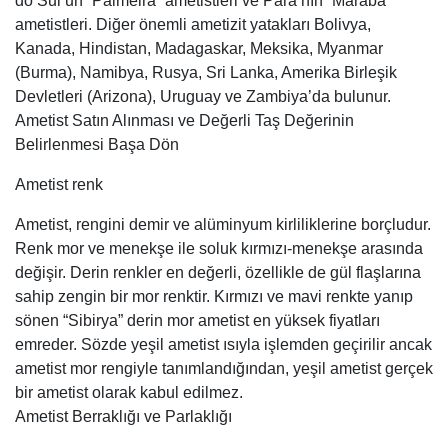
do Sul’un “Palmeira” ametistleri ve Para’nın “Maraba”
ametistleri. Diğer önemli ametizit yatakları Bolivya,
Kanada, Hindistan, Madagaskar, Meksika, Myanmar
(Burma), Namibya, Rusya, Sri Lanka, Amerika Birleşik
Devletleri (Arizona), Uruguay ve Zambiya’da bulunur.
Ametist Satın Alınması ve Değerli Taş Değerinin
Belirlenmesi Başa Dön
Ametist renk
Ametist, rengini demir ve alüminyum kirliliklerine borçludur.
Renk mor ve menekşe ile soluk kırmızı-menekşe arasında
değişir. Derin renkler en değerli, özellikle de gül flaşlarına
sahip zengin bir mor renktir. Kırmızı ve mavi renkte yanıp
sönen “Sibirya” derin mor ametist en yüksek fiyatları
emreder. Sözde yeşil ametist ısıyla işlemden geçirilir ancak
ametist mor rengiyle tanımlandığından, yeşil ametist gerçek
bir ametist olarak kabul edilmez.
Ametist Berraklığı ve Parlaklığı