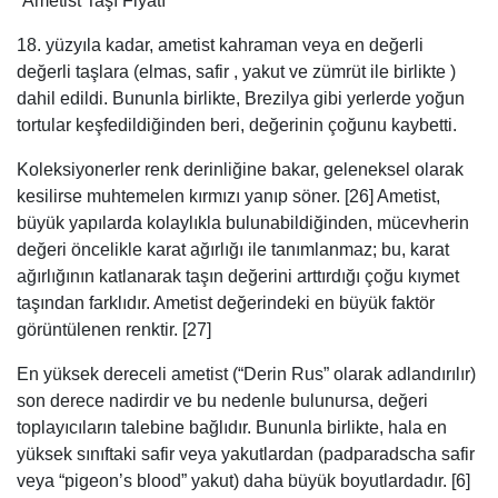
Ametist Taşı Fiyatı
18. yüzyıla kadar, ametist kahraman veya en değerli
değerli taşlara (elmas, safir , yakut ve zümrüt ile birlikte )
dahil edildi. Bununla birlikte, Brezilya gibi yerlerde yoğun
tortular keşfedildiğinden beri, değerinin çoğunu kaybetti.
Koleksiyonerler renk derinliğine bakar, geleneksel olarak
kesilirse muhtemelen kırmızı yanıp söner. [26] Ametist,
büyük yapılarda kolaylıkla bulunabildiğinden, mücevherin
değeri öncelikle karat ağırlığı ile tanımlanmaz; bu, karat
ağırlığının katlanarak taşın değerini arttırdığı çoğu kıymet
taşından farklıdır. Ametist değerindeki en büyük faktör
görüntülenen renktir. [27]
En yüksek dereceli ametist (“Derin Rus” olarak adlandırılır)
son derece nadirdir ve bu nedenle bulunursa, değeri
toplayıcıların talebine bağlıdır. Bununla birlikte, hala en
yüksek sınıftaki safir veya yakutlardan (padparadscha safir
veya “pigeon’s blood” yakut) daha büyük boyutlardadır. [6]