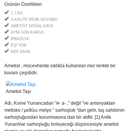
Ürünün Özellikleri
1.7 KG
A KALİTE RENK DOYUMU
AMETİST DOĞAL KAYA
AYNI GÜN KARGO
BRAZİLYA
EŞİ YOK
KDV DAHİL
Ametist , mücevherde sıklıkla kullanılan mor renkte bir
kuvars çeşididir.
Ametist Taşı
Adı, Koine Yunancadan “א- a- ,” değil “ve amonyaktan
metisko / μεθύω metyo ” sarhoşluk “dan gelir, taş sahibinin
sarhoşluğundan korunmasına dair bir atıftır. [1] Antik
Yunanlılar sarhoşluğu önleyeceği düşüncesiyle ametist