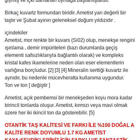
giymiş ve içki damarları oymağa başlamışlardır.
Birkaç kuvartz formundan biridir. Ametist yarı değerli bir
taştır ve Şubat ayının geleneksel doğum yıldızıdır .
içindekiler
Ametist, mor renkte bir kuvars (Si02) olup, menekşe rengini
ışınlama , demir impüriteleri (bazı durumlarda geçiş
elementi safsızlıklarıyla bağlantılı olarak) ve kompleks
kristal kafes ikamelerine neden olan eser elementlerin
varlığına borçludur. [2] [3] [4] Mineralin sertliği kuvartz ile
aynıdır, bu nedenle mücevheratta kullanıma uygundur.
Ton ve ton [ değiştir ]
Ametist, açık pembemsi bir menekşeden koyu mora kadar
birincil tonlarda oluşur. Ametist, kırmızı veya mavi olmak
üzere her iki ikincil ton da gösterebilir. [5]
OTANTİK TAŞ KALİTESİ VE FARKI İLE %100 DOĞAL A
KALİTE RENK DOYUMLU 1.7 KG AMETİST