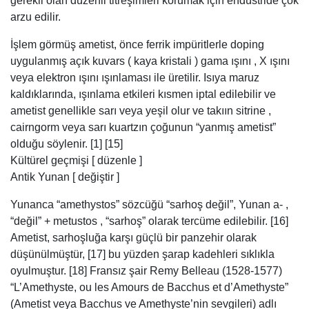
gerekli olan düzenli titreşimleri korumak için endüstride çok
arzu edilir.
İşlem görmüş ametist, önce ferrik impüritlerle doping
uygulanmış açık kuvars ( kaya kristali ) gama ışını , X ışını
veya elektron ışını ışınlaması ile üretilir. Isıya maruz
kaldıklarında, ışınlama etkileri kısmen iptal edilebilir ve
ametist genellikle sarı veya yeşil olur ve takıın sitrine ,
cairngorm veya sarı kuartzın çoğunun “yanmış ametist”
olduğu söylenir. [1] [15]
Kültürel geçmişi [ düzenle ]
Antik Yunan [ değiştir ]
Yunanca “amethystos” sözcüğü “sarhoş değil”, Yunan a- ,
“değil” + metustos , “sarhoş” olarak tercüme edilebilir. [16]
Ametist, sarhoşluğa karşı güçlü bir panzehir olarak
düşünülmüştür, [17] bu yüzden şarap kadehleri sıklıkla
oyulmuştur. [18] Fransız şair Remy Belleau (1528-1577)
“L’Amethyste, ou les Amours de Bacchus et d’Amethyste”
(Ametist veya Bacchus ve Amethyste’nin sevgileri) adlı