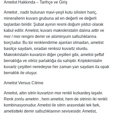
Ametist Hakkında – Tarihçe ve Giriş
Ametist , nadir bulunan mavi-yeşil kutu silisleri hariç,
minerallerin kuvars grubuna ait en değerli ve değerli
taşlardan biridir. Şubat ayının resmi doğum yıldızı olarak
kabul edilir. Ametist, kuvars makrokristalin dalına aittir ve
mor / mor rengini demir ve alüminyum safsızlıklarına
borçludur. Bu tür renklendirme ajanları olmadan, ametist
basitçe saydam, sıradan renksiz kuvartz olurdu.
Makrokristalin kuvartzın diğer çeşitleri gibi, ametist şeffaf
berraklığa ve vitröz parlaklığa da sahiptir. Kriptokristalin
kuvartz çeşitleri neredeyse her zaman yarı saydam ila opak
berraklık ile oluşur.
Ametist Versus Citrine
Ametist, altın sitrin kuvartzın mor renkli kızkardeş taşıdır.
Renk zonlu ametrin , hem ametist, hem de sitrinin iki renkli
kombinasyonudur. Ametist ile sitrin arasındaki tek fark,
ametistteki demir safsızlıklarının seviyesidir. Ametist,