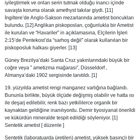
iyileştirmek ve onları serin tutmak olduğu inancı içinde
savaşta koruma olarak amethyst takılar giydi. [11]
İngiltere’de Anglo-Sakson mezarlarında ametist boncukları
bulundu. [12] Anglikan piskoposları, çoğunlukla bir Ametist
ile kurulan ve “Havariler” in açıklamasına, Elçilerin İşleri
2:15’de Pentekost’da “sarhoş değil” olarak kullanılan bir
piskoposluk halkası giyerler. [13]
Güney Brezilya’daki Santa Cruz yakınlarındaki büyük bir
coğre veya ” ametizma mağarası”, Düsseldorf ,
Almanya’daki 1902 sergisinde tanıtıldı. [1]
19. yüzyılda ametist rengi manganez varlığına bağlandı.
Bununla birlikte, büyük ölçüde değişmiş olabilir ve hatta ısı
ile deşarj edilebilir, renk bazı yetkililerce organik bir
kaynaktan geldiğine inanılıyordu. Demir tiyosiyanat önerildi
ve kükürdün mineralde tespit edildiği söyleniyor. [1]
Sentetik ametist [ düzenle ]
Sentetik (laboratuarda üretilen) ametist, yüksek basınçlı bir