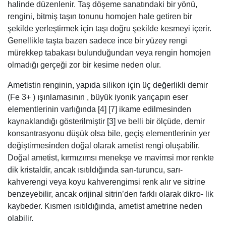
halinde düzenlenir. Taş döşeme sanatındaki bir yönü,
rengini, bitmiş taşın tonunu homojen hale getiren bir
şekilde yerleştirmek için taşı doğru şekilde kesmeyi içerir.
Genellikle taşta bazen sadece ince bir yüzey rengi
mürekkep tabakası bulunduğundan veya rengin homojen
olmadığı gerçeği zor bir kesime neden olur.
Ametistin renginin, yapıda silikon için üç değerlikli demir
(Fe 3+ ) ışınlamasının , büyük iyonik yarıçapın eser
elementlerinin varlığında [4] [7] ikame edilmesinden
kaynaklandığı gösterilmiştir [3] ve belli bir ölçüde, demir
konsantrasyonu düşük olsa bile, geçiş elementlerinin yer
değiştirmesinden doğal olarak ametist rengi oluşabilir.
Doğal ametist, kırmızımsı menekşe ve mavimsi mor renkte
dik kristaldir, ancak ısıtıldığında sarı-turuncu, sarı-
kahverengi veya koyu kahverengimsi renk alır ve sitrine
benzeyebilir, ancak orijinal sitrin’den farklı olarak dikro- lik
kaybeder. Kısmen ısıtıldığında, ametist ametrine neden
olabilir.