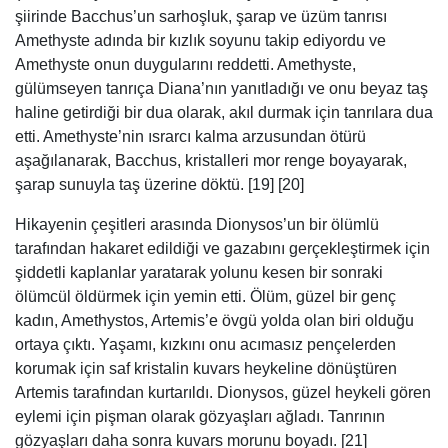
şiirinde Bacchus’un sarhoşluk, şarap ve üzüm tanrısı
Amethyste adında bir kızlık soyunu takip ediyordu ve
Amethyste onun duygularını reddetti. Amethyste,
gülümseyen tanrıça Diana’nın yanıtladığı ve onu beyaz taş
haline getirdiği bir dua olarak, akıl durmak için tanrılara dua
etti. Amethyste’nin ısrarcı kalma arzusundan ötürü
aşağılanarak, Bacchus, kristalleri mor renge boyayarak,
şarap sunuyla taş üzerine döktü. [19] [20]
Hikayenin çeşitleri arasında Dionysos’un bir ölümlü
tarafından hakaret edildiği ve gazabını gerçekleştirmek için
şiddetli kaplanlar yaratarak yolunu kesen bir sonraki
ölümcül öldürmek için yemin etti. Ölüm, güzel bir genç
kadın, Amethystos, Artemis’e övgü yolda olan biri olduğu
ortaya çıktı. Yaşamı, kızkını onu acımasız pençelerden
korumak için saf kristalin kuvars heykeline dönüştüren
Artemis tarafından kurtarıldı. Dionysos, güzel heykeli gören
eylemi için pişman olarak gözyaşları ağladı. Tanrının
gözyaşları daha sonra kuvars morunu boyadı. [21]