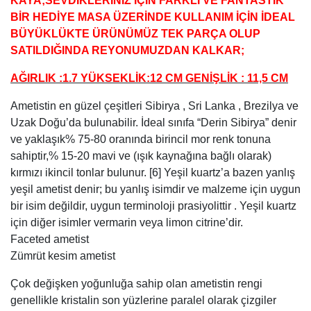
KAYA;SEVDİKLERİNİZ İÇİN FARKLI VE FANTASTİK
BİR HEDİYE MASA ÜZERİNDE KULLANIM İÇİN İDEAL
BÜYÜKLÜKTE ÜRÜNÜMÜZ TEK PARÇA OLUP
SATILDIĞINDA REYONUMUZDAN KALKAR;
AĞIRLIK :1.7 YÜKSEKLİK:12 CM GENİŞLİK : 11,5 CM
Ametistin en güzel çeşitleri Sibirya , Sri Lanka , Brezilya ve
Uzak Doğu’da bulunabilir. İdeal sınıfa “Derin Sibirya” denir
ve yaklaşık% 75-80 oranında birincil mor renk tonuna
sahiptir,% 15-20 mavi ve (ışık kaynağına bağlı olarak)
kırmızı ikincil tonlar bulunur. [6] Yeşil kuartz’a bazen yanlış
yeşil ametist denir; bu yanlış isimdir ve malzeme için uygun
bir isim değildir, uygun terminoloji prasiyolittir . Yeşil kuartz
için diğer isimler vermarin veya limon citrine’dir.
Faceted ametist
Zümrüt kesim ametist
Çok değişken yoğunluğa sahip olan ametistin rengi
genellikle kristalin son yüzlerine paralel olarak çizgiler