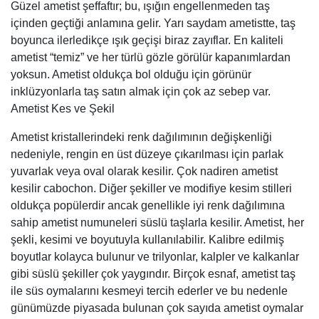
Güzel ametist şeffaftır; bu, ışığın engellenmeden taş
içinden geçtiği anlamına gelir. Yarı saydam ametistte, taş
boyunca ilerledikçe ışık geçişi biraz zayıflar. En kaliteli
ametist “temiz” ve her türlü gözle görülür kapanımlardan
yoksun. Ametist oldukça bol olduğu için görünür
inklüzyonlarla taş satın almak için çok az sebep var.
Ametist Kes ve Şekil
Ametist kristallerindeki renk dağılımının değişkenliği
nedeniyle, rengin en üst düzeye çıkarılması için parlak
yuvarlak veya oval olarak kesilir. Çok nadiren ametist
kesilir cabochon. Diğer şekiller ve modifiye kesim stilleri
oldukça popülerdir ancak genellikle iyi renk dağılımına
sahip ametist numuneleri süslü taşlarla kesilir. Ametist, her
şekli, kesimi ve boyutuyla kullanılabilir. Kalibre edilmiş
boyutlar kolayca bulunur ve trilyonlar, kalpler ve kalkanlar
gibi süslü şekiller çok yaygındır. Birçok esnaf, ametist taş
ile süs oymalarını kesmeyi tercih ederler ve bu nedenle
günümüzde piyasada bulunan çok sayıda ametist oymalar