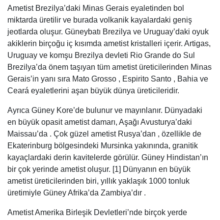
Ametist Brezilya’daki Minas Gerais eyaletinden bol
miktarda üretilir ve burada volkanik kayalardaki geniş
jeotlarda oluşur. Güneybatı Brezilya ve Uruguay’daki oyuk
akiklerin birçoğu iç kısımda ametist kristalleri içerir. Artigas,
Uruguay ve komşu Brezilya devleti Rio Grande do Sul
Brezilya’da önem taşıyan tüm ametist üreticilerinden Minas
Gerais’in yanı sıra Mato Grosso , Espirito Santo , Bahia ve
Ceará eyaletlerini aşan büyük dünya üreticileridir.
Ayrıca Güney Kore’de bulunur ve mayınlanır. Dünyadaki
en büyük opasit ametist damarı, Aşağı Avusturya’daki
Maissau’da . Çok güzel ametist Rusya’dan , özellikle de
Ekaterinburg bölgesindeki Mursinka yakınında, granitik
kayaçlardaki derin kavitelerde görülür. Güney Hindistan’ın
bir çok yerinde ametist oluşur. [1] Dünyanın en büyük
ametist üreticilerinden biri, yıllık yaklaşık 1000 tonluk
üretimiyle Güney Afrika’da Zambiya’dır .
Ametist Amerika Birleşik Devletleri’nde birçok yerde