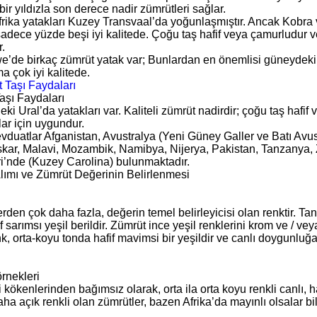
lı bir yıldızla son derece nadir zümrütleri sağlar.
rika yatakları Kuzey Transvaal’da yoğunlaşmıştır. Ancak Kobr
 sadece yüzde beşi iyi kalitede. Çoğu taş hafif veya çamurludur 
.
’de birkaç zümrüt yatak var; Bunlardan en önemlisi güneydeki
a çok iyi kalitede.
aşı Faydaları
ki Ural’da yatakları var. Kaliteli zümrüt nadirdir; çoğu taş haf
ar için uygundur.
vduatlar Afganistan, Avustralya (Yeni Güney Galler ve Batı Avus
ar, Malavi, Mozambik, Namibya, Nijerya, Pakistan, Tanzanya, 
ri’nde (Kuzey Carolina) bulunmaktadır.
lımı ve Zümrüt Değerinin Belirlenmesi
rden çok daha fazla, değerin temel belirleyicisi olan renktir. Tan
f sarımsı yeşil berildir. Zümrüt ince yeşil renklerini krom ve / v
k, orta-koyu tonda hafif mavimsi bir yeşildir ve canlı doygunluğ
örnekleri
i kökenlerinden bağımsız olarak, orta ila orta koyu renkli canlı, ha
Daha açık renkli olan zümrütler, bazen Afrika’da mayınlı olsalar bi