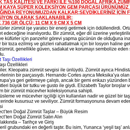
K TAŞ KALİTESİ VE FARKI İLE %100 DOĞAL AFRİKA ZÜM
 KAYA SÜPER KOLEKSİYON GEM PARÇASI ÜRÜNÜMÜZ 
IĞINDA REYONUMUZDAN KALKAR;SEVDİKLERİNİZ İÇİN F
İYON OLARAK SAKLANABİLİR;
 736 GR ÖLÇÜ: 11 CM X 9 CM X 5 CM
türler zümrüt işe yaratıcı bir enerji getirmek için ödüllendirdi. Or
fet edeceğine inanılıyordu. Bir zümrüt, eğer dil üzerine yerleştirili
ve küfürler için panzehir görevi yapma gücünün de olduğuna in
 bir toza ezilmiş ve gözleri rahatlatmak için bir losyon haline geti
 zümrüt, genellikle güven, sadakat ve korumayı sembolize eden 
du.
şı Özellikleri
iler. Kleopatra zümrüt sevgisi ile ünlüydü. Zümrüt ayrıca Hindis
lerinin bir parçasıydı. Hernando Cortes ayrıca Meksika’ya ola
vrupa’ya geri getirmeye çalıştı, ancak bir gemi enkazı yüzünden 
leri büyük bir tutku ve gusto ile giydi. Elizabeth Taylor broşlar
 bir zümrüt mücevher koleksiyonuna sahipti.
sleme ve mücevher işçiliği için kullanılan nadir ve güzel bir ta
erinde kusursuz ve seviliyor. Zümrüt formasyonuna devam edere
si
t’ten Doğal Zümrüt Taşlar – Büyük Resim
t’ten Doğal Zümrüt Satın Alın
akkında – Tarihçe ve Giriş
ril grubundaki en değerli taştır. Bu isim, Yunanca ‘yeşil taş’ a