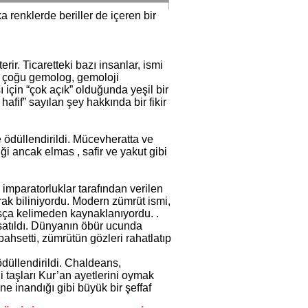
a renklerde beriller de içeren bir
erir. Ticaretteki bazı insanlar, ismi
ak çoğu gemolog, gemoloji
sı için “çok açık” olduğunda yeşil bir
afif” sayılan şey hakkında bir fikir
 ödüllendirildi. Mücevheratta ve
liği ancak elmas , safir ve yakut gibi
 imparatorluklar tarafından verilen
arak biliniyordu. Modern zümrüt ismi,
sça kelimeden kaynaklanıyordu. .
satıldı. Dünyanın öbür ucunda
 bahsetti, zümrütün gözleri rahatlatıp
düllendirildi. Chaldeans,
li taşları Kur’an ayetlerini oymak
e inandığı gibi büyük bir şeffaf