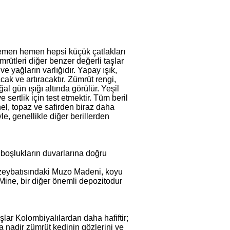
 hemen hemen hepsi küçük çatlakları
rütleri diğer benzer değerli taşlar
e yağların varlığıdır. Yapay ışık,
cak ve artıracaktır. Zümrüt rengi,
l gün ışığı altında görülür. Yeşil
 sertlik için test etmektir. Tüm beril
nel, topaz ve safirden biraz daha
e, genellikle diğer berillerden
boşlukların duvarlarına doğru
uzeybatısındaki Muzo Madeni, koyu
 Mine, bir diğer önemli depozitodur
şlar Kolombiyalılardan daha hafiftir;
 nadir zümrüt kedinin gözlerini ve