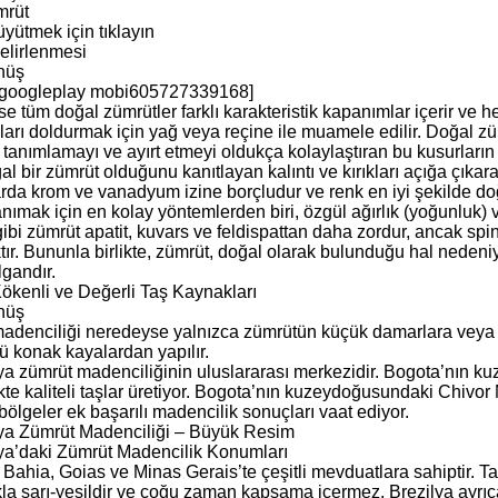
mrüt
yütmek için tıklayın
elirlenmesi
nüş
 googleplay mobi605727339168]
e tüm doğal zümrütler farklı karakteristik kapanımlar içerir ve
ları doldurmak için yağ veya reçine ile muamele edilir. Doğal züm
tanımlamayı ve ayırt etmeyi oldukça kolaylaştıran bu kusurların v
al bir zümrüt olduğunu kanıtlayan kalıntı ve kırıkları açığa çıkara
rda krom ve vanadyum izine borçludur ve renk en iyi şekilde doğa
nımak için en kolay yöntemlerden biri, özgül ağırlık (yoğunluk) ve
gibi zümrüt apatit, kuvars ve feldispattan daha zordur, ancak spi
r. Bununla birlikte, zümrüt, doğal olarak bulunduğu hal nedeniyl
lgandır.
ökenli ve Değerli Taş Kaynakları
nüş
adenciliği neredeyse yalnızca zümrütün küçük damarlara veya 
 konak kayalardan yapılır.
a zümrüt madenciliğinin uluslararası merkezidir. Bogota’nın k
kte kaliteli taşlar üretiyor. Bogota’nın kuzeydoğusundaki Chivor
bölgeler ek başarılı madencilik sonuçları vaat ediyor.
a Zümrüt Madenciliği – Büyük Resim
a’daki Zümrüt Madencilik Konumları
 Bahia, Goias ve Minas Gerais’te çeşitli mevduatlara sahiptir. Ta
la sarı-yeşildir ve çoğu zaman kapsama içermez. Brezilya ayrıca