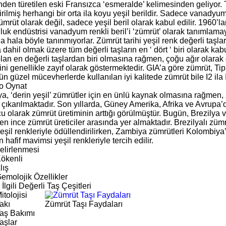
nden türetilen eski Fransızca ‘esmeralde’ kelimesinden geliyor.
rilmiş herhangi bir orta ila koyu yeşil berildir. Sadece vanadyum i
mrüt olarak değil, sadece yeşil beril olarak kabul edilir. 1960’
k endüstrisi vanadyum renkli beril’i ‘zümrüt’ olarak tanımlamayı
 hala böyle tanınmıyorlar. Zümrüt tarihi yeşil renk değerli taşla
dahil olmak üzere tüm değerli taşların en ‘ dört ‘ biri olarak ka
an en değerli taşlardan biri olmasına rağmen, çoğu ağır olarak d
ini genellikle zayıf olarak göstermektedir. GIA’a göre zümrüt, Tip I
n güzel mücevherlerde kullanılan iyi kalitede zümrüt bile I2 ila I
o Oynat
a, ‘derin yeşil’ zümrütler için en ünlü kaynak olmasına rağmen,
 çıkarılmaktadır. Son yıllarda, Güney Amerika, Afrika ve Avrupa’
cu olarak zümrüt üretiminin arttığı görülmüştür. Bugün, Brezily
n ince zümrüt üreticiler arasında yer almaktadır. Brezilyalı züm
eşil renkleriyle ödüllendirilirken, Zambiya zümrütleri Kolombiya’
hafif mavimsi yeşil renkleriyle tercih edilir.
elirlenmesi
ökenli
lış
emolojik Özellikler
İlgili Değerli Taş Çeşitleri
tolojisi
akı
Zümrüt Taşı Faydaları
aş Bakımı
aşlar