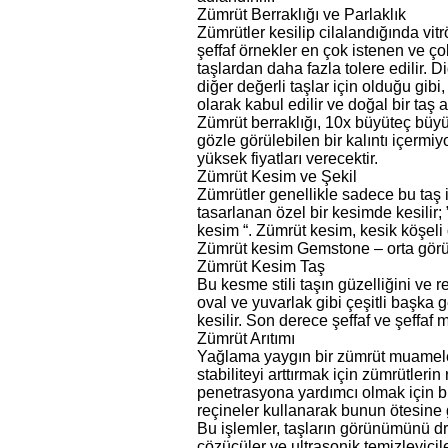
Zümrüt Berraklığı ve Parlaklık
Zümrütler kesilip cilalandığında vit
şeffaf örnekler en çok istenen ve ç
taşlardan daha fazla tolere edilir. Di
diğer değerli taşlar için olduğu gibi
olarak kabul edilir ve doğal bir taş al
Zümrüt berraklığı, 10x büyüteç büyü
gözle görülebilen bir kalıntı içermiyo
yüksek fiyatları verecektir.
Zümrüt Kesim ve Şekil
Zümrütler genellikle sadece bu taş 
tasarlanan özel bir kesimde kesilir;
kesim “. Zümrüt kesim, kesik köşeli
Zümrüt kesim Gemstone – orta gör
Zümrüt Kesim Taş
Bu kesme stili taşın güzelliğini ve 
oval ve yuvarlak gibi çeşitli başka
kesilir. Son derece şeffaf ve şeffaf 
Zümrüt Arıtımı
Yağlama yaygın bir zümrüt muameles
stabiliteyi arttırmak için zümrütleri
penetrasyona yardımcı olmak için bi
reçineler kullanarak bunun ötesine 
Bu işlemler, taşların görünümünü drama
çözücüler ve ultrasonik temizleyici