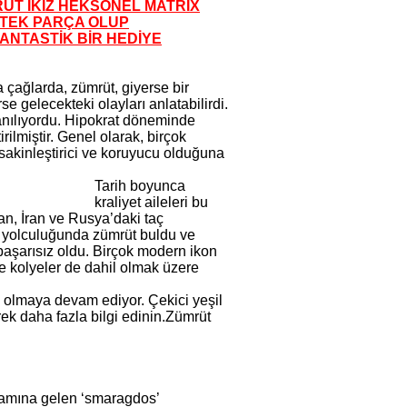
RÜT İKİZ HEKSONEL MATRİX
TEK PARÇA OLUP
ANTASTİK BİR HEDİYE
ta çağlarda, zümrüt, giyerse bir
rse gelecekteki olayları anlatabilirdi.
anılıyordu. Hipokrat döneminde
rilmiştir. Genel olarak, birçok
sakinleştirici ve koruyucu olduğuna
Tarih boyunca
kraliyet aileleri bu
tan, İran ve Rusya’daki taç
n yolculuğunda zümrüt buldu ve
başarısız oldu. Birçok modern ikon
 ve kolyeler de dahil olmak üzere
ş olmaya devam ediyor. Çekici yeşil
k daha fazla bilgi edinin.Zümrüt
nlamına gelen ‘smaragdos’