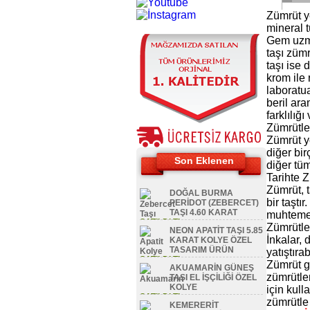
Zümrüt ye
mineral t
Gem uzma
taşı zümr
taşı ise 
krom ile
laboratua
beril ara
farklılığı 
Zümrütle
Zümrüt y
diğer bir
Son Eklenen
diğer tüm
Tarihte 
Zümrüt, t
DOĞAL BURMA
bir taştı
PERİDOT (ZEBERCET)
TAŞI 4.60 KARAT
muhtemel
SATILDI TL
Zümrütle
NEON APATİT TAŞI 5.85
İnkalar, 
KARAT KOLYE ÖZEL
TASARIM ÜRÜN
yatıştıra
SATILDI TL
Zümrüt g
AKUAMARİN GÜNEŞ
zümrütler
TAŞI EL İŞÇİLİĞİ ÖZEL
KOLYE
için kull
SATILDI TL
zümrütle 
KEMERERİT