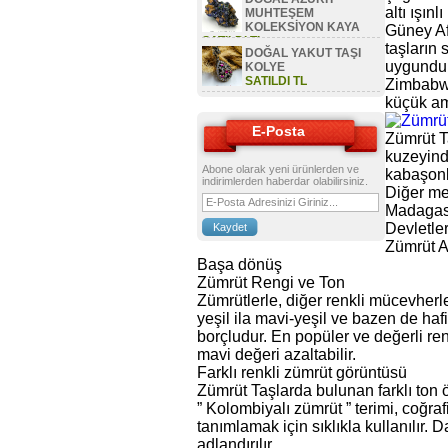
altı ışın
MUHTEŞEM
KOLEKSİYON KAYA
Güney Af
SATILDI TL
taşların
DOĞAL YAKUT TAŞI
uygundur
KOLYE
SATILDI TL
Zimbabwe
küçük am
E-Posta
Zümrüt T
kuzeyinde
Abone olarak yeni ürünlerden ve
kabaşonl
indirimlerden haberdar olabilirsiniz.
Diğer me
Madagask
Devletle
Zümrüt A
Başa dönüş
Zümrüt Rengi ve Ton
Zümrütlerle, diğer renkli mücevherle
yeşil ila mavi-yeşil ve bazen de hafi
borçludur. En popüler ve değerli ren
mavi değeri azaltabilir.
Farklı renkli zümrüt görüntüsü
Zümrüt Taşlarda bulunan farklı ton 
” Kolombiyalı zümrüt ” terimi, coğraf
tanımlamak için sıklıkla kullanılır. 
adlandırılır.