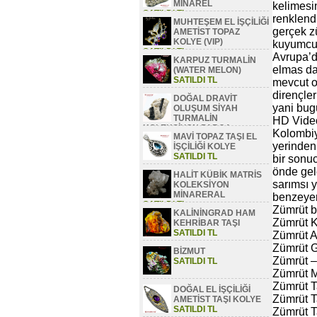
MİNAREL
kelimesi
SATILDI TL
renklendi
MUHTEŞEM EL İŞÇİLİĞİ
gerçek zü
AMETİST TOPAZ
KOLYE (VIP)
kuyumculu
SATILDI TL
Avrupa’da
KARPUZ TURMALİN
elmas da 
(WATER MELON)
SATILDI TL
mevcut ol
dirençler
DOĞAL DRAVİT
yani bugü
OLUŞUM SİYAH
TURMALİN
HD Vide
KOLEKSİYON PARÇA
Kolombiy
MAVİ TOPAZ TAŞI EL
SATILDI TL
yerinden
İŞÇİLİĞİ KOLYE
SATILDI TL
bir sonu
önde gele
HALİT KÜBİK MATRİS
sarımsı y
KOLEKSİYON
MİNARERAL
benzeyen 
SATILDI TL
Zümrüt b
KALİNİNGRAD HAM
Zümrüt K
KEHRİBAR TAŞI
SATILDI TL
Zümrüt A
Zümrüt G
BİZMUT
Zümrüt – 
SATILDI TL
Zümrüt Mi
Zümrüt T
DOĞAL EL İŞÇİLİĞİ
Zümrüt T
AMETİST TAŞI KOLYE
SATILDI TL
Zümrüt T