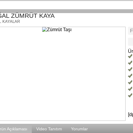
AL ZÜMRÜT KAYA
L KAYALAR
Ür
[d
rün Açıklaması
Video Tanıtım
Yorumlar