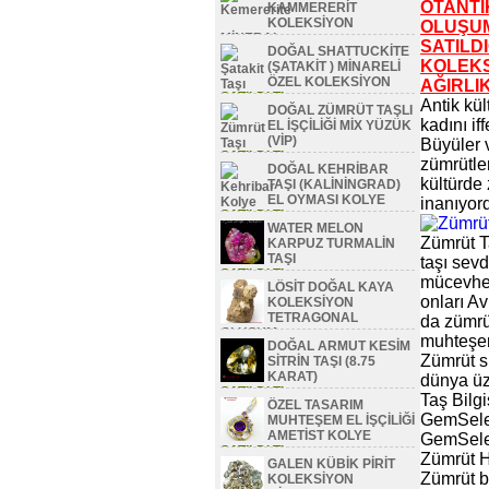
OTANTİ
KAMMERERİT
KOLEKSİYON
OLUŞUM
MİNERAL
SATILD
DOĞAL SHATTUCKİTE
SATILDI TL
KOLEKS
(ŞATAKİT ) MİNARELİ
ÖZEL KOLEKSİYON
AĞIRLIK
SATILDI TL
Antik kül
DOĞAL ZÜMRÜT TAŞLI
kadını if
EL İŞÇİLİĞİ MİX YÜZÜK
(VİP)
Büyüler 
SATILDI TL
zümrütler
DOĞAL KEHRİBAR
kültürde
TAŞI (KALİNİNGRAD)
EL OYMASI KOLYE
inanıyor
SATILDI TL
WATER MELON
Zümrüt Ta
KARPUZ TURMALİN
TAŞI
taşı sevd
SATILDI TL
mücevher
LÖSİT DOĞAL KAYA
onları A
KOLEKSİYON
TETRAGONAL
da zümrüt
OLUŞUM
muhteşem
DOĞAL ARMUT KESİM
SATILDI TL
Zümrüt sü
SİTRİN TAŞI (8.75
KARAT)
dünya üz
SATILDI TL
Taş Bilgi
ÖZEL TASARIM
GemSelec
MUHTEŞEM EL İŞÇİLİĞİ
AMETİST KOLYE
GemSelec
SATILDI TL
Zümrüt H
GALEN KÜBİK PİRİT
Zümrüt be
KOLEKSİYON