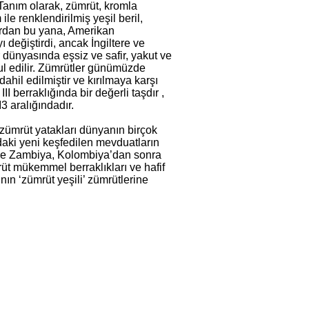
 Tanım olarak, zümrüt, kromla
le renklendirilmiş yeşil beril,
lardan bu yana, Amerikan
 değiştirdi, ancak İngiltere ve
r dünyasında eşsiz ve safir, yakut ve
bul edilir. Zümrütler günümüzde
ahil edilmiştir ve kırılmaya karşı
II berraklığında bir değerli taşdır ,
3 aralığındadır.
 zümrüt yatakları dünyanın birçok
daki yeni keşfedilen mevduatların
a ve Zambiya, Kolombiya’dan sonra
rüt mükemmel berraklıkları ve hafif
nın ‘zümrüt yeşili’ zümrütlerine