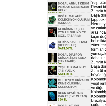
Yeşil Zü
DOĞAL ARMUT KESİM
Resmi bü
PERİDOT (ZEBERCED)
KOLYE
Zümrüt b
SATILDI TL
Başa dö
DOĞAL MALAHİT
[appbox
KOLEKSİYON OLUŞUM
(KONGO)
Neredeys
SATILDI TL
ve çatlak
KEHRİBAR TAŞI EL
arasında 
OYMASI GÜL KOLYE
(ÖZEL TASARIM)
taşın doğ
SATILDI TL
bol mikta
AFRİKA AZURİT TAŞI
zümrüt ta
(DEEP BLUE)
SATILDI TL
formları 
yumuşaktı
DOĞAL DİASPOR
daha kırı
KRİSTALİ 8.40 KARAT
(TANATARİT)
Zümrüt K
SATILDI TL
Başa dö
YEŞİL TURMALİN AY
Zümrüt m
TAŞI YÜZÜK
SATILDI TL
büyüdüğü
Kolombiy
MUHTEŞEM KRİZAKOL
yeşil ren
KÜME OLUŞUMU
KOLEKSİYON
ve diğer 
MİNAREL
Kolombiy
NEON APATİT 9.85
SATILDI TL
Kolombiy
KARAT (EYE CLEAN)
350 TL
Brezilya,
çoğunluk
DOĞAL AZURİT