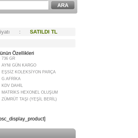
Fiyatı :
SATILDI TL
ünün Özellikleri
736 GR
AYNI GÜN KARGO
EŞSİZ KOLEKSİYON PARÇA
G.AFRİKA
KDV DAHİL
MATRİKS HEXONEL OLUŞUM
ZÜMRÜT TAŞI (YEŞİL BERİL)
psc_display_product]