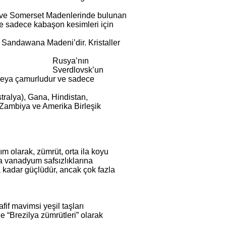
a ve Somerset Madenlerinde bulunan
ve sadece kabaşon kesimleri için
 Sandawana Madeni’dir. Kristaller
Rusya’nın
Sverdlovsk’un
if veya çamurludur ve sadece
tralya), Gana, Hindistan,
Zambiya ve Amerika Birleşik
ım olarak, zümrüt, orta ila koyu
eya vanadyum safsızlıklarına
a kadar güçlüdür, ancak çok fazla
fif mavimsi yeşil taşları
le “Brezilya zümrütleri” olarak