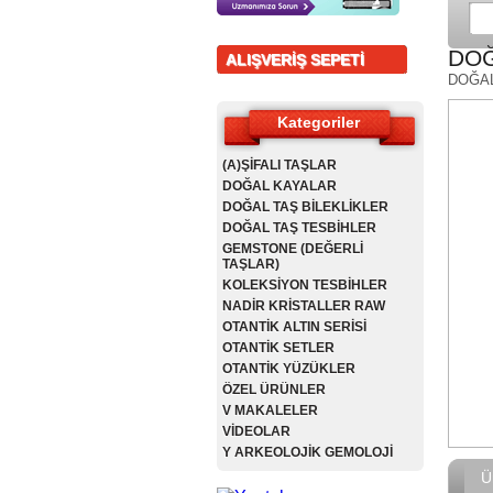
DOĞ
ALIŞVERİŞ SEPETİ
DOĞA
Kategoriler
(A)ŞİFALI TAŞLAR
DOĞAL KAYALAR
DOĞAL TAŞ BİLEKLİKLER
DOĞAL TAŞ TESBİHLER
GEMSTONE (DEĞERLİ
TAŞLAR)
KOLEKSİYON TESBİHLER
NADİR KRİSTALLER RAW
OTANTİK ALTIN SERİSİ
OTANTİK SETLER
OTANTİK YÜZÜKLER
ÖZEL ÜRÜNLER
V MAKALELER
VİDEOLAR
Y ARKEOLOJİK GEMOLOJİ
Ü