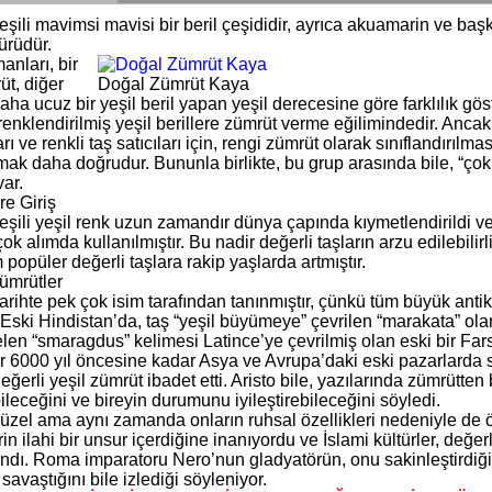
şili mavimsi mavisi bir beril çeşididir, ayrıca akuamarin ve başk
ürüdür.
nları, bir
üt, diğer
Doğal Zümrüt Kaya
daha ucuz bir yeşil beril yapan yeşil derecesine göre farklılık göst
 renklendirilmiş yeşil berillere zümrüt verme eğilimindedir. Anc
rı ve renkli taş satıcıları için, rengi zümrüt olarak sınıflandırılma
mak daha doğrudur. Bununla birlikte, bu grup arasında bile, “çok h
var.
re Giriş
eşili yeşil renk uzun zamandır dünya çapında kıymetlendirildi ve
çok alımda kullanılmıştır. Bu nadir değerli taşların arzu edilebilir
 popüler değerli taşlara rakip yaşlarda artmıştır.
Zümrütler
arihte pek çok isim tarafından tanınmıştır, çünkü tüm büyük antik
r. Eski Hindistan’da, taş “yeşil büyümeye” çevrilen “marakata” ol
en “smaragdus” kelimesi Latince’ye çevrilmiş olan eski bir Far
r 6000 yıl öncesine kadar Asya ve Avrupa’daki eski pazarlarda 
değerli yeşil zümrüt ibadet etti. Aristo bile, yazılarında zümrütten
bileceğini ve bireyin durumunu iyileştirebileceğini söyledi.
üzel ama aynı zamanda onların ruhsal özellikleri nedeniyle de ö
in ilahi bir unsur içerdiğine inanıyordu ve İslami kültürler, değer
andı. Roma imparatoru Nero’nun gladyatörün, onu sakinleştirdiğin
savaştığını bile izlediği söyleniyor.