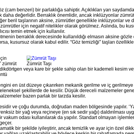
röz (cam benzeri) bir parlaklığa sahiptir. Açıklıkları yarı saydam
ok daha değerlidir. Berraklık önemlidir, ancak inklüzyonlar zümr
ğer beril taşlarının aksine, zümrütler genellikle inklüzyonlar ve di
, zümrütler için negatif nitelikler olarak görülmez. Aslında, bu kus
ıcısı temin etmek için kullanılır.
tmenin berraklık derecesinde kullanıldığı elmasın aksine gözle de
rsa, kusursuz olarak kabul edilir. “Göz temizliği” taşları özellikl
için
 ” zümrüt
Zümrüt Taşı
 dikdörtgen veya kare bir şekle sahip olan bir kademeli kesim ve
üntü
rengini en üst düzeye çıkarırken mekanik gerilme ve iç gerilmeye 
 geleneksel şekillerde de kesilir. Düşük dereceli malzemeler ge
malzemeler bazen parlak bir tarzda kesilir.
idir ve çoğu durumda, doğrudan maden bölgesinde yapılır. ‘Yağl
n renksiz bir yağ veya reçineye (en sık sedir yağı) daldırılması u
r vakum odası kullanılarak da yapılır. Standart olmayan işlemler
geçer.
tik bir şekilde iyileştirir, ancak temizlik ve ayar için özel dikkat
ler yağları uzaklaştırabilir ve böylece keskin bir rahatlamada ne