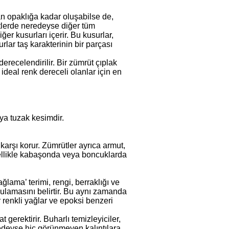
dan opaklığa kadar oluşabilse de,
ütlerde neredeyse diğer tüm
ğer kusurları içerir. Bu kusurlar,
urlar taş karakterinin bir parçası
recelendirilir. Bir zümrüt çıplak
e ideal renk dereceli olanlar için en
ya tuzak kesimdir.
karşı korur. Zümrütler ayrıca armut,
nellikle kabaşonda veya boncuklarda
ama’ terimi, rengi, berraklığı ve
ygulamasını belirtir. Bu aynı zamanda
 renkli yağlar ve epoksi benzeri
 gerektirir. Buharlı temizleyiciler,
redeyse hiç görünmeyen kalıntılara