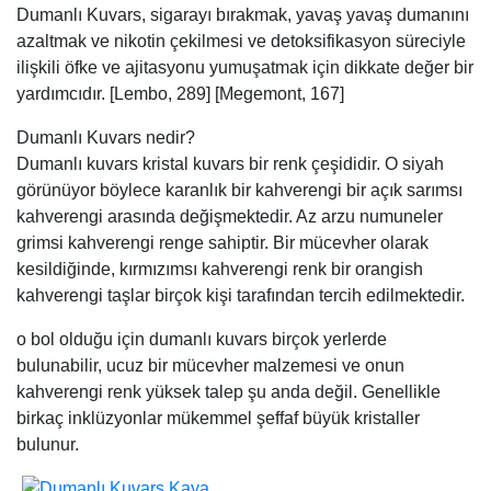
Dumanlı Kuvars, sigarayı bırakmak, yavaş yavaş dumanını
azaltmak ve nikotin çekilmesi ve detoksifikasyon süreciyle
ilişkili öfke ve ajitasyonu yumuşatmak için dikkate değer bir
yardımcıdır. [Lembo, 289] [Megemont, 167]
Dumanlı Kuvars nedir?
Dumanlı kuvars kristal kuvars bir renk çeşididir. O siyah
görünüyor böylece karanlık bir kahverengi bir açık sarımsı
kahverengi arasında değişmektedir. Az arzu numuneler
grimsi kahverengi renge sahiptir. Bir mücevher olarak
kesildiğinde, kırmızımsı kahverengi renk bir orangish
kahverengi taşlar birçok kişi tarafından tercih edilmektedir.
o bol olduğu için dumanlı kuvars birçok yerlerde
bulunabilir, ucuz bir mücevher malzemesi ve onun
kahverengi renk yüksek talep şu anda değil. Genellikle
birkaç inklüzyonlar mükemmel şeffaf büyük kristaller
bulunur.