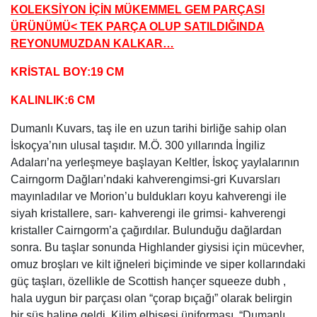
KOLEKSİYON İÇİN MÜKEMMEL GEM PARÇASI
ÜRÜNÜMÜ< TEK PARÇA OLUP SATILDIĞINDA
REYONUMUZDAN KALKAR…
KRİSTAL BOY:19 CM
KALINLIK:6 CM
Dumanlı Kuvars, taş ile en uzun tarihi birliğe sahip olan
İskoçya’nın ulusal taşıdır. M.Ö. 300 yıllarında İngiliz
Adaları’na yerleşmeye başlayan Keltler, İskoç yaylalarının
Cairngorm Dağları’ndaki kahverengimsi-gri Kuvarsları
mayınladılar ve Morion’u buldukları koyu kahverengi ile
siyah kristallere, sarı- kahverengi ile grimsi- kahverengi
kristaller Cairngorm’a çağırdılar. Bulunduğu dağlardan
sonra. Bu taşlar sonunda Highlander giysisi için mücevher,
omuz broşları ve kilt iğneleri biçiminde ve siper kollarındaki
güç taşları, özellikle de Scottish hançer squeeze dubh ,
hala uygun bir parçası olan “çorap bıçağı” olarak belirgin
bir süs haline geldi. Kilim elbisesi üniforması. “Dumanlı