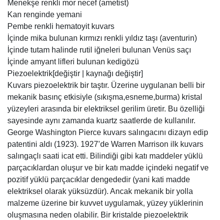
Menekşe renkli mor necef (ametist)
Kan renginde yemani
Pembe renkli hematoyit kuvars
İçinde mika bulunan kırmızı renkli yıldız taşı (aventurin)
İçinde tutam halinde rutil iğneleri bulunan Venüs saçı
İçinde amyant lifleri bulunan kedigözü
Piezoelektrik[değiştir | kaynağı değiştir]
Kuvars piezoelektrik bir taştır. Üzerine uygulanan belli bir
mekanik basınç etkisiyle (sıkışma,esneme,burma) kristal
yüzeyleri arasında bir elektriksel gerilim üretir. Bu özelliği
sayesinde aynı zamanda kuartz saatlerde de kullanılır.
George Washington Pierce kuvars salıngacını dizayn edip
patentini aldı (1923). 1927’de Warren Marrison ilk kuvars
salıngaçlı saati icat etti. Bilindiği gibi katı maddeler yüklü
parçacıklardan oluşur ve bir katı madde içindeki negatif ve
pozitif yüklü parçacıklar dengededir (yani kati madde
elektriksel olarak yüksüzdür). Ancak mekanik bir yolla
malzeme üzerine bir kuvvet uygulamak, yüzey yüklerinin
oluşmasına neden olabilir. Bir kristalde piezoelektrik