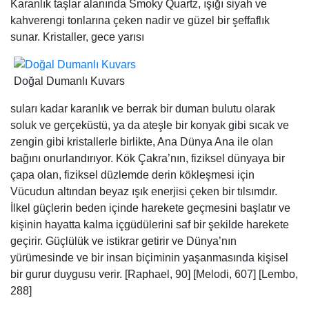
Karanlık taşlar alanında Smoky Quartz, ışığı siyah ve
kahverengi tonlarına çeken nadir ve güzel bir şeffaflık
sunar. Kristaller, gece yarısı
Doğal Dumanlı Kuvars
suları kadar karanlık ve berrak bir duman bulutu olarak
soluk ve gerçeküstü, ya da ateşle bir konyak gibi sıcak ve
zengin gibi kristallerle birlikte, Ana Dünya Ana ile olan
bağını onurlandırıyor. Kök Çakra’nın, fiziksel dünyaya bir
çapa olan, fiziksel düzlemde derin kökleşmesi için
Vücudun altından beyaz ışık enerjisi çeken bir tılsımdır.
İlkel güçlerin beden içinde harekete geçmesini başlatır ve
kişinin hayatta kalma içgüdülerini saf bir şekilde harekete
geçirir. Güçlülük ve istikrar getirir ve Dünya’nın
yürümesinde ve bir insan biçiminin yaşanmasında kişisel
bir gurur duygusu verir. [Raphael, 90] [Melodi, 607] [Lembo,
288]