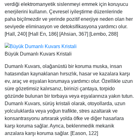
verdiği elektromanyetik sislenmeyi emmek için koruyucu
enerjilerini kullanın. Çevresel iyileştirme düzenlerinde
paha biçilmezdir ve yerinde pozitif enerjiye neden olan her
seviyede eliminasyon ve detoksifikasyona yardımcı olur.
[Hall, 240] [Hall En, 186] [Ahsian, 367] [Lembo, 288]
Büyük Dumanlı Kuvars Kristali
Dumanlı Kuvars, olağanüstü bir koruma muska, insan
hatasından kaynaklanan hırsızlık, hasar ve kazalara karşı
ev, araç ve eşyaları korumaya yardımcı olur. Özellikle uzun
süre gözetimsiz kalırsanız, birinizi çantaya, torpido
gözünde bulunan bir torbaya veya eşyalarınıza yakın tutun.
Dumanlı Kuvars, sürüş kristali olarak, otoyollarda, uzun
yolculuklarda veya yoğun trafikte, stres azaltarak ve
konsantrasyonu artırarak yolda öfke ve diğer hasarlara
karşı koruma sağlar. Ayrıca, beklenmedik mekanik
arızalara karşı koruma sağlar. [Eason, 122]