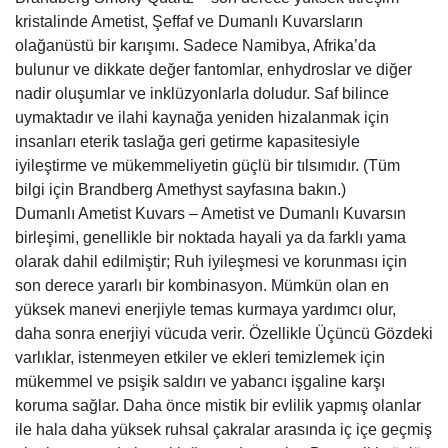
kristalinde Ametist, Şeffaf ve Dumanlı Kuvarsların
olağanüstü bir karışımı. Sadece Namibya, Afrika’da
bulunur ve dikkate değer fantomlar, enhydroslar ve diğer
nadir oluşumlar ve inklüzyonlarla doludur. Saf bilince
uymaktadır ve ilahi kaynağa yeniden hizalanmak için
insanları eterik taslağa geri getirme kapasitesiyle
iyileştirme ve mükemmeliyetin güçlü bir tılsımıdır. (Tüm
bilgi için Brandberg Amethyst sayfasına bakın.)
Dumanlı Ametist Kuvars – Ametist ve Dumanlı Kuvarsın
birleşimi, genellikle bir noktada hayali ya da farklı yama
olarak dahil edilmiştir; Ruh iyileşmesi ve korunması için
son derece yararlı bir kombinasyon. Mümkün olan en
yüksek manevi enerjiyle temas kurmaya yardımcı olur,
daha sonra enerjiyi vücuda verir. Özellikle Üçüncü Gözdeki
varlıklar, istenmeyen etkiler ve ekleri temizlemek için
mükemmel ve psişik saldırı ve yabancı işgaline karşı
koruma sağlar. Daha önce mistik bir evlilik yapmış olanlar
ile hala daha yüksek ruhsal çakralar arasında iç içe geçmiş