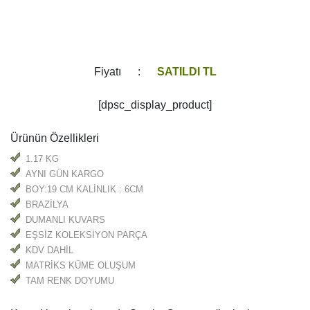
Fiyatı :
SATILDI TL
[dpsc_display_product]
Ürünün Özellikleri
1.17 KG
AYNI GÜN KARGO
BOY:19 CM KALİNLIK : 6CM
BRAZİLYA
DUMANLI KUVARS
EŞSİZ KOLEKSİYON PARÇA
KDV DAHİL
MATRİKS KÜME OLUŞUM
TAM RENK DOYUMU