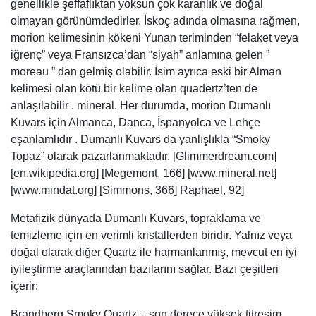
genellikle şeffaflıktan yoksun çok karanlık ve doğal
olmayan görünümdedirler. İskoç adında olmasına rağmen,
morion kelimesinin kökeni Yunan teriminden “felaket veya
iğrenç” veya Fransızca’dan “siyah” anlamına gelen ”
moreau ” dan gelmiş olabilir. İsim ayrıca eski bir Alman
kelimesi olan kötü bir kelime olan quadertz’ten de
anlaşılabilir . mineral. Her durumda, morion Dumanlı
Kuvars için Almanca, Danca, İspanyolca ve Lehçe
eşanlamlıdır . Dumanlı Kuvars da yanlışlıkla “Smoky
Topaz” olarak pazarlanmaktadır. [Glimmerdream.com]
[en.wikipedia.org] [Megemont, 166] [www.mineral.net]
[www.mindat.org] [Simmons, 366] Raphael, 92]
Metafizik dünyada Dumanlı Kuvars, topraklama ve
temizleme için en verimli kristallerden biridir. Yalnız veya
doğal olarak diğer Quartz ile harmanlanmış, mevcut en iyi
iyileştirme araçlarından bazılarını sağlar. Bazı çeşitleri
içerir:
Brandberg Smoky Quartz – son derece yüksek titreşim