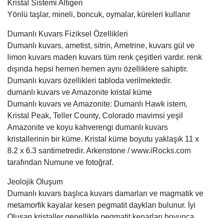
Kristal Sistemi Altıgen
Yönlü taşlar, mineli, boncuk, oymalar, küreleri kullanır
Dumanlı Kuvars Fiziksel Özellikleri
Dumanlı kuvars, ametist, sitrin, Ametrine, kuvars gül ve
limon kuvars maden kuvars tüm renk çeşitleri vardır. renk
dışında hepsi hemen hemen aynı özelliklere sahiptir.
Dumanlı kuvars özellikleri tabloda verilmektedir.
dumanlı kuvars ve Amazonite kristal küme
Dumanlı kuvars ve Amazonite: Dumanlı Hawk istem,
Kristal Peak, Teller County, Colorado mavimsi yeşil
Amazonite ve koyu kahverengi dumanlı kuvars
kristallerinin bir küme. Kristal küme boyutu yaklaşık 11 x
8.2 x 6.3 santimetredir. Arkenstone / www.iRocks.com
tarafından Numune ve fotoğraf.
Jeolojik Oluşum
Dumanlı kuvars başlıca kuvars damarları ve magmatik ve
metamorfik kayalar kesen pegmatit daykları bulunur. İyi
Oluşan kristaller genellikle pegmatit kenarları boyunca