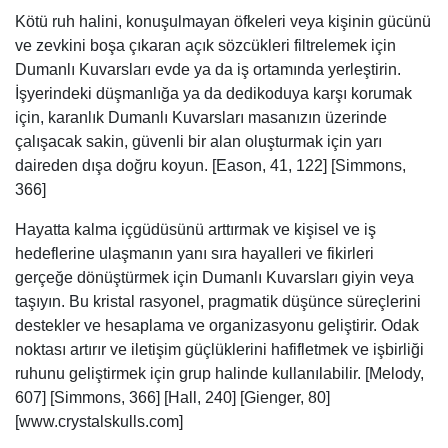
Kötü ruh halini, konuşulmayan öfkeleri veya kişinin gücünü
ve zevkini boşa çıkaran açık sözcükleri filtrelemek için
Dumanlı Kuvarsları evde ya da iş ortamında yerleştirin.
İşyerindeki düşmanlığa ya da dedikoduya karşı korumak
için, karanlık Dumanlı Kuvarsları masanızın üzerinde
çalışacak sakin, güvenli bir alan oluşturmak için yarı
daireden dışa doğru koyun. [Eason, 41, 122] [Simmons,
366]
Hayatta kalma içgüdüsünü arttırmak ve kişisel ve iş
hedeflerine ulaşmanın yanı sıra hayalleri ve fikirleri
gerçeğe dönüştürmek için Dumanlı Kuvarsları giyin veya
taşıyın. Bu kristal rasyonel, pragmatik düşünce süreçlerini
destekler ve hesaplama ve organizasyonu geliştirir. Odak
noktası artırır ve iletişim güçlüklerini hafifletmek ve işbirliği
ruhunu geliştirmek için grup halinde kullanılabilir. [Melody,
607] [Simmons, 366] [Hall, 240] [Gienger, 80]
[www.crystalskulls.com]