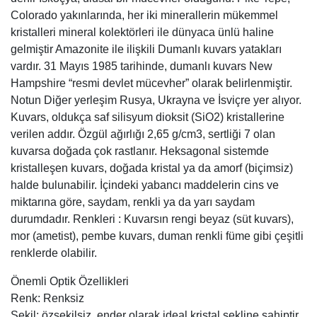
Colorado yakınlarında, her iki minerallerin mükemmel
kristalleri mineral kolektörleri ile dünyaca ünlü haline
gelmiştir Amazonite ile ilişkili Dumanlı kuvars yatakları
vardır. 31 Mayıs 1985 tarihinde, dumanlı kuvars New
Hampshire “resmi devlet mücevher” olarak belirlenmiştir.
Notun Diğer yerleşim Rusya, Ukrayna ve İsviçre yer alıyor.
Kuvars, oldukça saf silisyum dioksit (SiO2) kristallerine
verilen addır. Özgül ağırlığı 2,65 g/cm3, sertliği 7 olan
kuvarsa doğada çok rastlanır. Heksagonal sistemde
kristalleşen kuvars, doğada kristal ya da amorf (biçimsiz)
halde bulunabilir. İçindeki yabancı maddelerin cins ve
miktarına göre, saydam, renkli ya da yarı saydam
durumdadır. Renkleri : Kuvarsın rengi beyaz (süt kuvars),
mor (ametist), pembe kuvars, duman renkli füme gibi çeşitli
renklerde olabilir.
Önemli Optik Özellikleri
Renk: Renksiz
Şekil: özşekilsiz, ender olarak ideal kristal şekline sahiptir