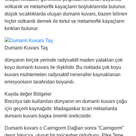
volkanik ve metamorfik kayaçların boşluklarında bulunur.
düşük sıcaklıklarda oluşan dumanlı kuvars, bazen bilinen
hiçbir volkanik dernek ile tortul ve metamorfik kayaçların
kırıkları bulunur.
Dumanlı Kuvars Taş
dünyanın birçok yerinde radyoaktif maden yatakları çok
koyu dumanlı kuvars ile ilişkilidir. Bu noktada çok koyu
kuvars muhtemelen radyoaktif mineraller kaynaklanan
emisyonların tarafından boyandı.
Kayda değer Bölgeler
Brezilya takı kullanılan dünyanın en dumanlı kuvars çoğu
için geçerli kaynağıdır. Madagaskar ticari miktarlarda
dumanlı kuvars başka önemli üreticisidir.
Dumanlı kuvars o Cairngorm Dağları sonra “Cairngorm”
denir İskoçya, ulusal bir mücevher olduğunu. Pike Tepe,