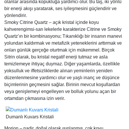
olanlar arasında kopukluğa yardımcı olur. Bu taş, iki yönlü
bir enerji akışı yaratarak, ses iyileşmesini güçlendirir ve
yönlendirir.
Smoky Citrine Quartz – açık kristal içinde koyu
kahverengimsi-sarı lekelerle karakterize Citrine ve Smoky
Quartz’ın bir kombinasyonu; Tıkanıklığı bir insanın manevi
yolundan kaldırmak ve metafizik yeteneklerini arttırmak ve
onları günlük gerçeğe oturtmak için mükemmel. Birçok
Sitrin olarak, bu kristal negatif enerji tutmaz ve asla
temizlemeye ihtiyaç duymaz. Diğer yaşamlarda, özellikle
yoksulluk ve iffetsizliklerde alınan yeminlerin yeniden
düzenlenmesine yardımcı olur ve yaşlı inanç ve düşünce
biçimlerinin geçmesini sağlar. Birinin mevcut koşullardan
veya genişlemeyi engelleyen ve bolluk yolunu açan bir
ortamdan çıkmasına izin verir.
Dumanlı Kuvars Kristali
Morion – nadir, doğal olarak ışınlanmış, çok koyu