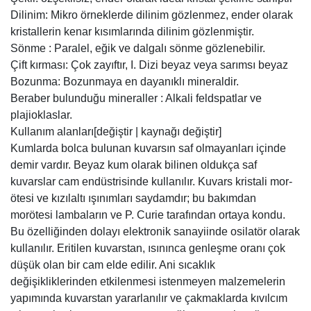
Dilinim: Mikro örneklerde dilinim gözlenmez, ender olarak
kristallerin kenar kısımlarında dilinim gözlenmiştir.
Sönme : Paralel, eğik ve dalgalı sönme gözlenebilir.
Çift kırması: Çok zayıftır, I. Dizi beyaz veya sarımsı beyaz
Bozunma: Bozunmaya en dayanıklı mineraldir.
Beraber bulunduğu mineraller : Alkali feldspatlar ve
plajioklaslar.
Kullanım alanları[değiştir | kaynağı değiştir]
Kumlarda bolca bulunan kuvarsın saf olmayanları içinde
demir vardır. Beyaz kum olarak bilinen oldukça saf
kuvarslar cam endüstrisinde kullanılır. Kuvars kristali mor-
ötesi ve kızılaltı ışınımları saydamdır; bu bakımdan
morötesi lambaların ve P. Curie tarafından ortaya kondu.
Bu özelliğinden dolayı elektronik sanayiinde osilatör olarak
kullanılır. Eritilen kuvarstan, ısınınca genleşme oranı çok
düşük olan bir cam elde edilir. Ani sıcaklık
değişikliklerinden etkilenmesi istenmeyen malzemelerin
yapımında kuvarstan yararlanılır ve çakmaklarda kıvılcım