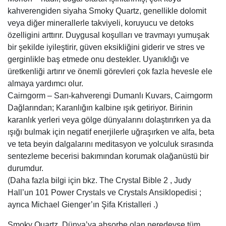
kahverengiden siyaha Smoky Quartz, genellikle dolomit
veya diğer minerallerle takviyeli, koruyucu ve detoks
özelligini arttırır. Duygusal koşulları ve travmayı yumuşak
bir şekilde iyileştirir, güven eksikliğini giderir ve stres ve
gerginlikle baş etmede onu destekler. Uyanıklığı ve
üretkenliği artırır ve önemli görevleri çok fazla hevesle ele
almaya yardımcı olur.
Cairngorm – Sarı-kahverengi Dumanlı Kuvars, Cairngorm
Dağlarından; Karanlığın kalbine ışık getiriyor. Birinin
karanlık yerleri veya gölge dünyalarını dolaştırırken ya da
ışığı bulmak için negatif enerjilerle uğraşırken ve alfa, beta
ve teta beyin dalgalarını meditasyon ve yolculuk sırasında
sentezleme becerisi bakımından korumak olağanüstü bir
durumdur.
(Daha fazla bilgi için bkz. The Crystal Bible 2 , Judy
Hall’un 101 Power Crystals ve Crystals Ansiklopedisi ;
ayrıca Michael Gienger’ın Şifa Kristalleri .)
Smoky Quartz, Dünya’ya absorbe olan neredeyse tüm