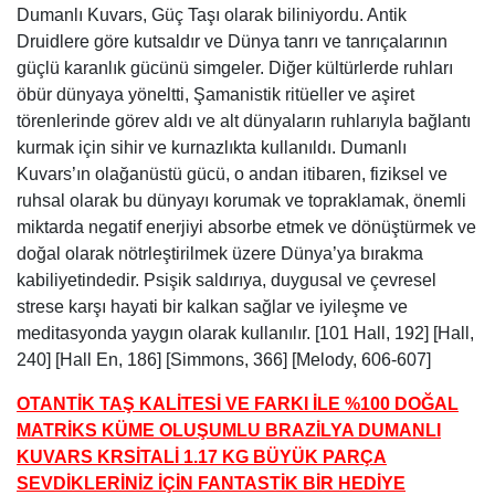
Dumanlı Kuvars, Güç Taşı olarak biliniyordu. Antik
Druidlere göre kutsaldır ve Dünya tanrı ve tanrıçalarının
güçlü karanlık gücünü simgeler. Diğer kültürlerde ruhları
öbür dünyaya yöneltti, Şamanistik ritüeller ve aşiret
törenlerinde görev aldı ve alt dünyaların ruhlarıyla bağlantı
kurmak için sihir ve kurnazlıkta kullanıldı. Dumanlı
Kuvars’ın olağanüstü gücü, o andan itibaren, fiziksel ve
ruhsal olarak bu dünyayı korumak ve topraklamak, önemli
miktarda negatif enerjiyi absorbe etmek ve dönüştürmek ve
doğal olarak nötrleştirilmek üzere Dünya’ya bırakma
kabiliyetindedir. Psişik saldırıya, duygusal ve çevresel
strese karşı hayati bir kalkan sağlar ve iyileşme ve
meditasyonda yaygın olarak kullanılır. [101 Hall, 192] [Hall,
240] [Hall En, 186] [Simmons, 366] [Melody, 606-607]
OTANTİK TAŞ KALİTESİ VE FARKI İLE %100 DOĞAL
MATRİKS KÜME OLUŞUMLU BRAZİLYA DUMANLI
KUVARS KRSİTALİ 1.17 KG BÜYÜK PARÇA
SEVDİKLERİNİZ İÇİN FANTASTİK BİR HEDİYE