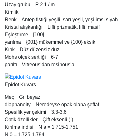
Uzay grubu P 2 1 / m
Kimlik
Renk Antep fıstığı yeşili, sarı-yeşil, yeşilimsi siyah
Kristal alışkanlığı Lifli prizmatik, lifli, masif
Eşleştirme [100]
yarılma {001} mükemmel ve {100} eksik
Kırık Düz düzensiz düz
Mohs ölçek sertliği 6-7
parıltı Vitreous’dan resinous’a
Epidot Kuvars
Meç Gri beyaz
diaphaneity Neredeyse opak olana şeffaf
Spesifik yer çekimi 3,3-3,6
Optik özellikler Çift eksenli (-)
Kırılma indisi N a = 1.715-1.751
N 0 = 1.725-1.784