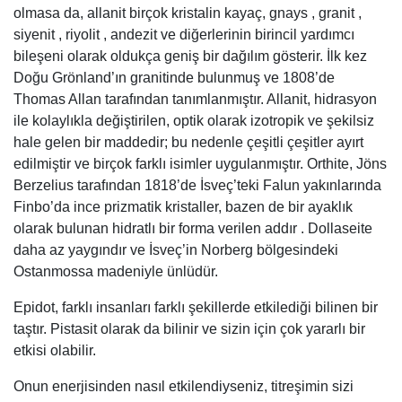
olmasa da, allanit birçok kristalin kayaç, gnays , granit ,
siyenit , riyolit , andezit ve diğerlerinin birincil yardımcı
bileşeni olarak oldukça geniş bir dağılım gösterir. İlk kez
Doğu Grönland’ın granitinde bulunmuş ve 1808’de
Thomas Allan tarafından tanımlanmıştır. Allanit, hidrasyon
ile kolaylıkla değiştirilen, optik olarak izotropik ve şekilsiz
hale gelen bir maddedir; bu nedenle çeşitli çeşitler ayırt
edilmiştir ve birçok farklı isimler uygulanmıştır. Orthite, Jöns
Berzelius tarafından 1818’de İsveç’teki Falun yakınlarında
Finbo’da ince prizmatik kristaller, bazen de bir ayaklık
olarak bulunan hidratlı bir forma verilen addır . Dollaseite
daha az yaygındır ve İsveç’in Norberg bölgesindeki
Ostanmossa madeniyle ünlüdür.
Epidot, farklı insanları farklı şekillerde etkilediği bilinen bir
taştır. Pistasit olarak da bilinir ve sizin için çok yararlı bir
etkisi olabilir.
Onun enerjisinden nasıl etkilendiyseniz, titreşimin sizi