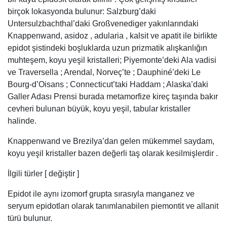
birçok lokasyonda bulunur: Salzburg’daki
Untersulzbachthal’daki Großvenediger yakınlarındaki
Knappenwand, asidoz , adularia , kalsit ve apatit ile birlikte
epidot şistindeki boşluklarda uzun prizmatik alışkanlığın
muhteşem, koyu yeşil kristalleri; Piyemonte’deki Ala vadisi
ve Traversella ; Arendal, Norveç’te ; Dauphiné’deki Le
Bourg-d’Oisans ; Connecticut’taki Haddam ; Alaska’daki
Galler Adası Prensi burada metamorfize kireç taşında bakır
cevheri bulunan büyük, koyu yeşil, tabular kristaller
halinde.
Knappenwand ve Brezilya’dan gelen mükemmel saydam,
koyu yeşil kristaller bazen değerli taş olarak kesilmişlerdir .
İlgili türler [ değiştir ]
Epidot ile aynı izomorf grupta sırasıyla manganez ve
seryum epidotları olarak tanımlanabilen piemontit ve allanit
türü bulunur.