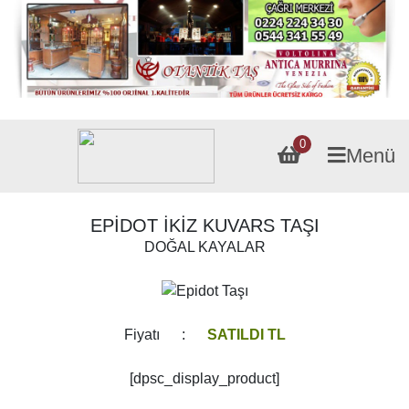
0
Menü
EPİDOT İKİZ KUVARS TAŞI
DOĞAL KAYALAR
Fiyatı :
SATILDI TL
[dpsc_display_product]