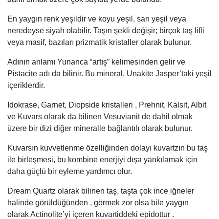
En yaygın renk yeşildir ve koyu yeşil, sarı yeşil veya
neredeyse siyah olabilir. Taşın şekli değişir; birçok taş lifli
veya masif, bazıları prizmatik kristaller olarak bulunur.
Adının anlamı Yunanca “artış” kelimesinden gelir ve
Pistacite adı da bilinir. Bu mineral, Unakite Jasper’taki yeşil
içeriklerdir.
Idokrase, Garnet, Diopside kristalleri , Prehnit, Kalsit, Albit
ve Kuvars olarak da bilinen Vesuvianit de dahil olmak
üzere bir dizi diğer mineralle bağlantılı olarak bulunur.
Kuvarsın kuvvetlenme özelliğinden dolayı kuvartzın bu taş
ile birleşmesi, bu kombine enerjiyi dışa yankılamak için
daha güçlü bir eyleme yardımcı olur.
Dream Quartz olarak bilinen taş, taşta çok ince iğneler
halinde görüldüğünden , görmek zor olsa bile yaygın
olarak Actinolite’yi içeren kuvartiddeki epidottur .