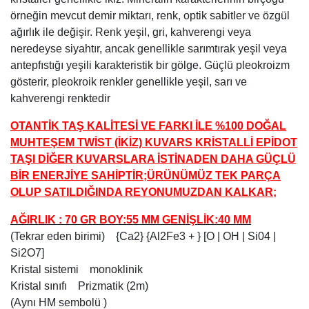
örneğin mevcut demir miktarı, renk, optik sabitler ve özgül
ağırlık ile değişir. Renk yeşil, gri, kahverengi veya
neredeyse siyahtır, ancak genellikle sarımtırak yeşil veya
antepfıstığı yeşili karakteristik bir gölge. Güçlü pleokroizm
gösterir, pleokroik renkler genellikle yeşil, sarı ve
kahverengi renktedir
OTANTİK TAŞ KALİTESİ VE FARKI İLE %100 DOĞAL
MUHTEŞEM TWİST (İKİZ) KUVARS KRİSTALLİ EPİDOT
TAŞI DİĞER KUVARSLARA İSTİNADEN DAHA GÜÇLÜ
BİR ENERJİYE SAHİPTİR;ÜRÜNÜMÜZ TEK PARÇA
OLUP SATILDIĞINDA REYONUMUZDAN KALKAR;
AĞIRLIK : 70 GR BOY:55 MM GENİŞLİK:40 MM
(Tekrar eden birimi) {Ca2} {Al2Fe3 + } [O | OH | Si04 |
Si2O7]
Kristal sistemi monoklinik
Kristal sınıfı Prizmatik (2m)
(Aynı HM sembolü )