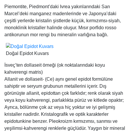
Piemontite, Piedmont’daki Ivrea yakınlarındaki San
Marcel’deki manganez madenlerinde ve Japonya’daki
çeşitli yerlerde kristalin şistlerde küçük, kırmızımsı-siyah,
monoklinik kristaller halinde oluşur. Mısır porfido rosso
antikorunun mor rengi bu mineralin varlığına bağlı.
Doğal Epidot Kuvars
İsveç’ten dollaseit örneği (ok noktalarındaki koyu
kahverengi matris)
Allanit ve dollaseit- (Ce) aynı genel epidot formülüne
sahiptir ve seryum grubunun metallerini içerir. Dış
görünüşte allanit, epidottan çok farklıdır; renk olarak siyah
veya koyu kahverengi, parlaklıkta pürüz ve kitlede opaktır;
Ayrıca, bölünme çok az veya hiç yoktur ve iyi gelişmiş
kristaller nadirdir. Kristalografik ve optik karakterler
epidotunkine benzer. Pleokroizm kırmızımsı, sarımsı ve
yeşilimsi-kahverengi renklerle güçlüdür. Yaygın bir mineral