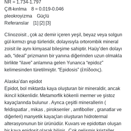
NR = 1.734-1.797
Çift-kırılma 8 = 0.019-0.046
pleokroyizma Güçlü
Referanslar [1] [2] [3]
Clinozoisit , çok az demir içeren yeşil, beyaz veya solgun
gül-kırmızı grup türleridir, dolayısıyla ortorombik mineral
zoisit ile aynı kimyasal bileşime sahiptir. Haüy’den dolayı
adı, “ideal” prizmanın bir yanına diğerinden uzun olmakla
birlikte “ilave” anlamına gelen Yunanca “epidoz”
kelimesinden türetilmiştir. “Epidosis” (ἐπίδοσις).
Alaska’dan epidot
Epidot, bol miktarda kaya oluşturan bir mineraldir, ancak
ikincil kökenlidir. Metamorfik kökenli mermer ve şistoz
kayaçlarında bulunur . Ayrıca çeşitli minerallerin (
feldispatlar , mikas , piroksenler , amfiboller , granatlar ve
diğerleri) manyetik kayaçları oluşturan hidrotermal
alterasyonunun bir ürünüdür. Kuvars ve epidottan oluşan
bir kaya epidosit olarak bilinir . Çok gelişmiş kristaller