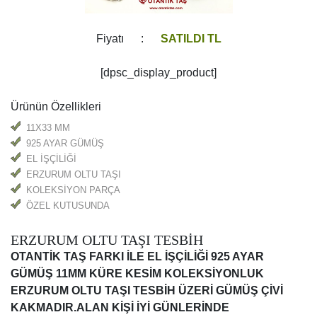
Fiyatı :
SATILDI TL
[dpsc_display_product]
Ürünün Özellikleri
11X33 MM
925 AYAR GÜMÜŞ
EL İŞÇİLİĞİ
ERZURUM OLTU TAŞI
KOLEKSİYON PARÇA
ÖZEL KUTUSUNDA
ERZURUM OLTU TAŞI TESBİH
OTANTİK TAŞ FARKI İLE EL İŞÇİLİĞİ 925 AYAR
GÜMÜŞ 11MM KÜRE KESİM KOLEKSİYONLUK
ERZURUM OLTU TAŞI TESBİH ÜZERİ GÜMÜŞ ÇİVİ
KAKMADIR.ALAN KİŞİ İYİ GÜNLERİNDE