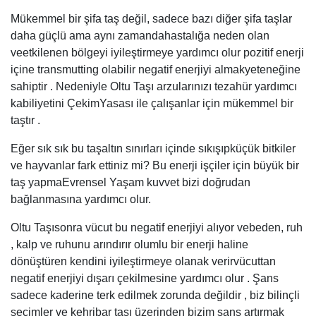
Mükemmel bir şifa taş değil, sadece bazı diğer şifa taşlar
daha güçlü ama aynı zamandahastalığa neden olan
veetkilenen bölgeyi iyileştirmeye yardımcı olur pozitif enerji
içine transmutting olabilir negatif enerjiyi almakyeteneğine
sahiptir . Nedeniyle Oltu Taşı arzularınızı tezahür yardımcı
kabiliyetini ÇekimYasası ile çalışanlar için mükemmel bir
taştır .
Eğer sık sık bu taşaltın sınırları içinde sıkışıpküçük bitkiler
ve hayvanlar fark ettiniz mi? Bu enerji işçiler için büyük bir
taş yapmaEvrensel Yaşam kuvvet bizi doğrudan
bağlanmasına yardımcı olur.
Oltu Taşısonra vücut bu negatif enerjiyi alıyor vebeden, ruh
, kalp ve ruhunu arındırır olumlu bir enerji haline
dönüştüren kendini iyileştirmeye olanak verirvücuttan
negatif enerjiyi dışarı çekilmesine yardımcı olur . Şans
sadece kaderine terk edilmek zorunda değildir , biz bilinçli
seçimler ve kehribar taşı üzerinden bizim şans artırmak