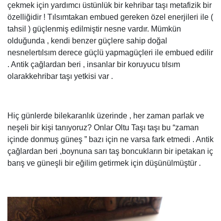
çekmek için yardımcı üstünlük bir kehribar taşı metafizik bir
özelliğidir ! Tılsımtakan embued gereken özel enerjileri ile (
tahsil ) güçlenmiş edilmiştir nesne vardır. Mümkün
olduğunda , kendi benzer güçlere sahip doğal
nesnelertılsım derece güçlü yapmagüçleri ile embued edilir
. Antik çağlardan beri , insanlar bir koruyucu tılsım
olarakkehribar taşı yetkisi var .
Hiç günlerde bilekaranlık üzerinde , her zaman parlak ve
neşeli bir kişi tanıyoruz? Onlar Oltu Taşı taşı bu “zaman
içinde donmuş güneş ” bazı için ne varsa fark etmedi . Antik
çağlardan beri ,boynuna sarı taş boncukların bir ipetakan iç
barış ve güneşli bir eğilim getirmek için düşünülmüştür .