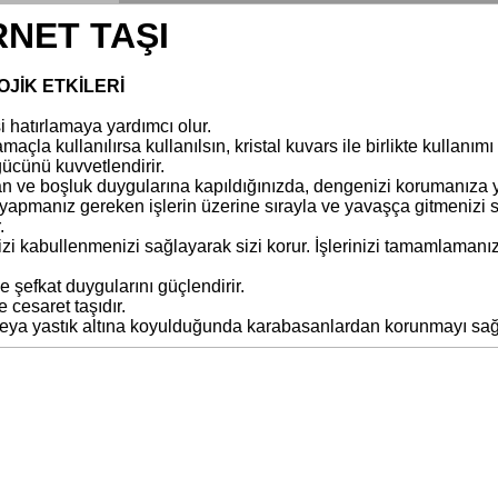
NET TAŞI
OJİK ETKİLERİ
i hatırlamaya yardımcı olur.
açla kullanılırsa kullanılsın, kristal kuvars ile birlikte kullanımı et
gücünü kuvvetlendirir.
 ve boşluk duygularına kapıldığınızda, dengenizi korumanıza yard
yapmanız gereken işlerin üzerine sırayla ve yavaşça gitmenizi sa
.
zi kabullenmenizi sağlayarak sizi korur. İşlerinizi tamamlamanız 
e şefkat duygularını güçlendirir.
e cesaret taşıdır.
veya yastık altına koyulduğunda karabasanlardan korunmayı sağ