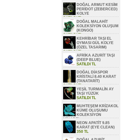
DOĞAL ARMUT KESİM
PERİDOT (ZEBERCED)
KOLYE
SATILDI TL
DOĞAL MALAHİT
KOLEKSİYON OLUŞUM
(KONGO)
SATILDI TL
KEHRİBAR TAŞI EL
OYMASI GÜL KOLYE
(ÖZEL TASARIM)
SATILDI TL
AFRİKA AZURİT TAŞI
(DEEP BLUE)
SATILDI TL
DOĞAL DİASPOR
KRİSTALİ 8.40 KARAT
(TANATARİT)
SATILDI TL
YEŞİL TURMALİN AY
TAŞI YÜZÜK
SATILDI TL
MUHTEŞEM KRİZAKOL
KÜME OLUŞUMU
KOLEKSİYON
MİNAREL
NEON APATİT 9.85
SATILDI TL
KARAT (EYE CLEAN)
350 TL
DOĞAL AZURİT