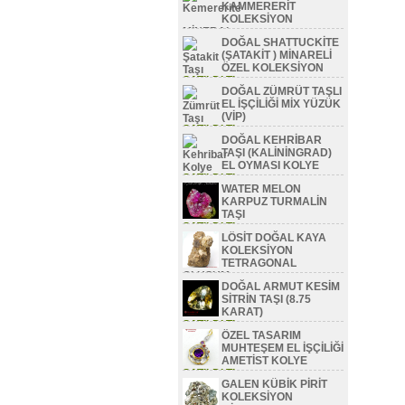
KAMMERERİT
KOLEKSİYON
MİNERAL
DOĞAL SHATTUCKİTE
SATILDI TL
(ŞATAKİT ) MİNARELİ
ÖZEL KOLEKSİYON
SATILDI TL
DOĞAL ZÜMRÜT TAŞLI
EL İŞÇİLİĞİ MİX YÜZÜK
(VİP)
SATILDI TL
DOĞAL KEHRİBAR
TAŞI (KALİNİNGRAD)
EL OYMASI KOLYE
SATILDI TL
WATER MELON
KARPUZ TURMALİN
TAŞI
SATILDI TL
LÖSİT DOĞAL KAYA
KOLEKSİYON
TETRAGONAL
OLUŞUM
DOĞAL ARMUT KESİM
SATILDI TL
SİTRİN TAŞI (8.75
KARAT)
SATILDI TL
ÖZEL TASARIM
MUHTEŞEM EL İŞÇİLİĞİ
AMETİST KOLYE
SATILDI TL
GALEN KÜBİK PİRİT
KOLEKSİYON