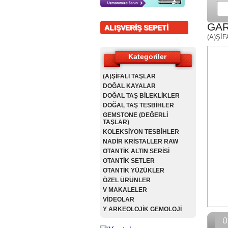
GAR
ALIŞVERİŞ SEPETİ
(A)Şİ
Kategoriler
(A)ŞİFALI TAŞLAR
DOĞAL KAYALAR
DOĞAL TAŞ BİLEKLİKLER
DOĞAL TAŞ TESBİHLER
GEMSTONE (DEĞERLİ
TAŞLAR)
KOLEKSİYON TESBİHLER
NADİR KRİSTALLER RAW
OTANTİK ALTIN SERİSİ
OTANTİK SETLER
OTANTİK YÜZÜKLER
ÖZEL ÜRÜNLER
V MAKALELER
VİDEOLAR
Y ARKEOLOJİK GEMOLOJİ
Ü