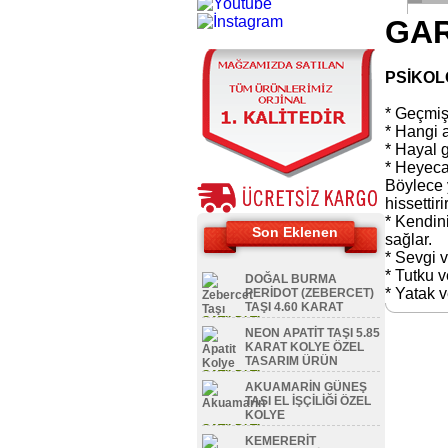
GAR
PSİKOL
* Geçmiş
* Hangi am
* Hayal 
* Heyecan
Böylece 
hissettirir
* Kendini
Son Eklenen
sağlar.
* Sevgi v
* Tutku v
DOĞAL BURMA
* Yatak 
PERİDOT (ZEBERCET)
TAŞI 4.60 KARAT
SATILDI TL
NEON APATİT TAŞI 5.85
KARAT KOLYE ÖZEL
TASARIM ÜRÜN
SATILDI TL
AKUAMARİN GÜNEŞ
TAŞI EL İŞÇİLİĞİ ÖZEL
KOLYE
SATILDI TL
KEMERERİT