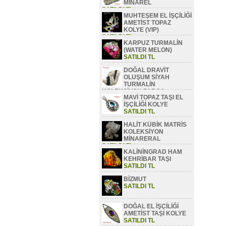
MİNAREL
SATILDI TL
MUHTEŞEM EL İŞÇİLİĞİ
AMETİST TOPAZ
KOLYE (VIP)
SATILDI TL
KARPUZ TURMALİN
(WATER MELON)
SATILDI TL
DOĞAL DRAVİT
OLUŞUM SİYAH
TURMALİN
KOLEKSİYON PARÇA
MAVİ TOPAZ TAŞI EL
SATILDI TL
İŞÇİLİĞİ KOLYE
SATILDI TL
HALİT KÜBİK MATRİS
KOLEKSİYON
MİNARERAL
SATILDI TL
KALİNİNGRAD HAM
KEHRİBAR TAŞI
SATILDI TL
BİZMUT
SATILDI TL
DOĞAL EL İŞÇİLİĞİ
AMETİST TAŞI KOLYE
SATILDI TL