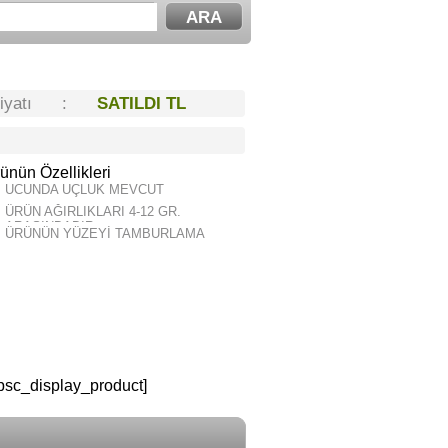
Fiyatı :
SATILDI TL
ünün Özellikleri
UCUNDA UÇLUK MEVCUT
ÜRÜN AĞIRLIKLARI 4-12 GR.
ARASINDADIR.
ÜRÜNÜN YÜZEYİ TAMBURLAMA
psc_display_product]