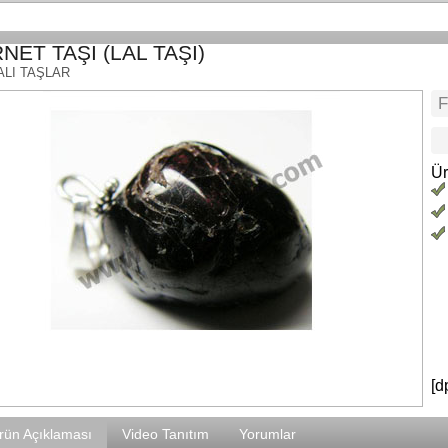
NET TAŞI (LAL TAŞI)
FALI TAŞLAR
Ür
[d
rün Açıklaması
Video Tanıtım
Yorumlar