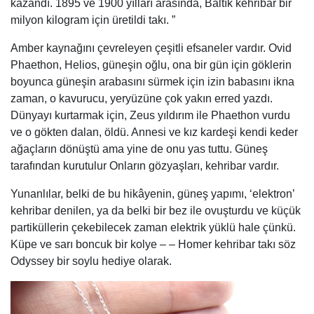
kazandı. 1895 ve 1900 yılları arasında, Baltık kehribar bir
milyon kilogram için üretildi takı. ”
Amber kaynağını çevreleyen çeşitli efsaneler vardır. Ovid
Phaethon, Helios, güneşin oğlu, ona bir gün için göklerin
boyunca güneşin arabasını sürmek için izin babasını ikna
zaman, o kavurucu, yeryüzüne çok yakın erred yazdı.
Dünyayı kurtarmak için, Zeus yıldırım ile Phaethon vurdu
ve o gökten dalan, öldü. Annesi ve kız kardeşi kendi keder
ağaçların dönüştü ama yine de onu yas tuttu. Güneş
tarafından kurutulur Onların gözyaşları, kehribar vardır.
Yunanlılar, belki de bu hikâyenin, güneş yapımı, ‘elektron’
kehribar denilen, ya da belki bir bez ile ovuşturdu ve küçük
partiküllerin çekebilecek zaman elektrik yüklü hale çünkü.
Küpe ve sarı boncuk bir kolye – – Homer kehribar takı söz
Odyssey bir soylu hediye olarak.