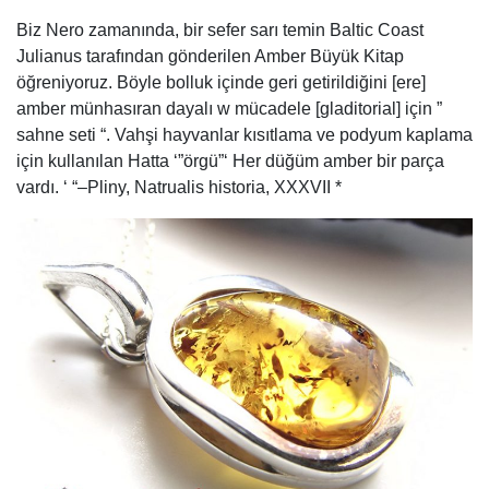
Biz Nero zamanında, bir sefer sarı temin Baltic Coast
Julianus tarafından gönderilen Amber Büyük Kitap
öğreniyoruz. Böyle bolluk içinde geri getirildiğini [ere]
amber münhasıran dayalı w mücadele [gladitorial] için ”
sahne seti “. Vahşi hayvanlar kısıtlama ve podyum kaplama
için kullanılan Hatta ‘”örgü”‘ Her düğüm amber bir parça
vardı. ‘ “–Pliny, Natrualis historia, XXXVII *