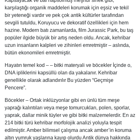
Kapsayacak ve bal hapsolmuş meşhur sinek gibi,
karşılaştığı organik maddeleri korumak için eşsiz ve tekil
bir yeteneği vardır ve pek çok antik kültürler tarafından
sevgili tutuldu, Koruyucu ve dekoratif özellikleri için hem
hazine. Modern batı zamanlarda, film Jurassic Park, bu taş
popüler ilgide büyük bir artış neden oldu. Ancak, kehribar
uzun insanların kalpleri ve zihinleri emretmiştir – aslında,
bütün ekonomileri emretmiştir.
Hayatın temel kod – – bitki materyali ve böcekler İçinde o,
DNA ipliklerini kapsüllü olan da yakalanır. Kehribar
genellikle olarak adlandırılır Bu yüzden “Geçmişe
Pencere”.
Böcekler – Ortak inklüzyonlar gibi en ünlü tüm meşe
yaprağı kalıntıları veya meşe tomurcukları, polen, sporlar,
yaprak, dallar minik tüyler ve gibi bitki malzemelerdir. En az
214 bitki türü kehribar morfolojik analizi yoluyla tespit
edilmiştir. Amber bilimsel çalışma ancak amber’in koruma
altın yumruk yaşlarına kayıp olurdu Antik dünya hakkında