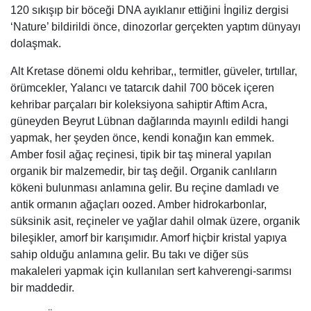
120 sıkışıp bir böceği DNA ayıklanır ettiğini İngiliz dergisi
‘Nature’ bildirildi önce, dinozorlar gerçekten yaptım dünyayı
dolaşmak.
Alt Kretase dönemi oldu kehribar,, termitler, güveler, tırtıllar,
örümcekler, Yalancı ve tatarcık dahil 700 böcek içeren
kehribar parçaları bir koleksiyona sahiptir Aftim Acra,
güneyden Beyrut Lübnan dağlarında mayınlı edildi hangi
yapmak, her şeyden önce, kendi konağın kan emmek.
Amber fosil ağaç reçinesi, tipik bir taş mineral yapılan
organik bir malzemedir, bir taş değil. Organik canlıların
kökeni bulunması anlamına gelir. Bu reçine damladı ve
antik ormanın ağaçları oozed. Amber hidrokarbonlar,
süksinik asit, reçineler ve yağlar dahil olmak üzere, organik
bileşikler, amorf bir karışımıdır. Amorf hiçbir kristal yapıya
sahip olduğu anlamına gelir. Bu takı ve diğer süs
makaleleri yapmak için kullanılan sert kahverengi-sarımsı
bir maddedir.