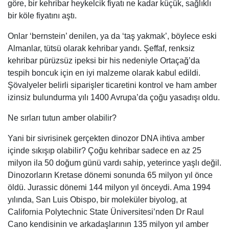
göre, bir kehribar heykelcik fiyatı ne kadar küçük, sağlıklı
bir köle fiyatını aştı.
Onlar ‘bernstein’ denilen, ya da ‘taş yakmak’, böylece eski
Almanlar, tütsü olarak kehribar yandı. Şeffaf, renksiz
kehribar pürüzsüz ipeksi bir his nedeniyle Ortaçağ’da
tespih boncuk için en iyi malzeme olarak kabul edildi.
Şövalyeler belirli siparişler ticaretini kontrol ve ham amber
izinsiz bulundurma yılı 1400 Avrupa’da çoğu yasadışı oldu.
Ne sırları tutun amber olabilir?
Yani bir sivrisinek gerçekten dinozor DNA ihtiva amber
içinde sıkışıp olabilir? Çoğu kehribar sadece en az 25
milyon ila 50 doğum günü vardı sahip, yeterince yaşlı değil.
Dinozorların Kretase dönemi sonunda 65 milyon yıl önce
öldü. Jurassic dönemi 144 milyon yıl önceydi. Ama 1994
yılında, San Luis Obispo, bir moleküler biyolog, at
California Polytechnic State Üniversitesi’nden Dr Raul
Cano kendisinin ve arkadaşlarının 135 milyon yıl amber