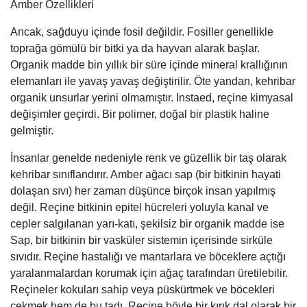
Amber Özellikleri
Ancak, sağduyu içinde fosil değildir. Fosiller genellikle
toprağa gömülü bir bitki ya da hayvan alarak başlar.
Organik madde bin yıllık bir süre içinde mineral krallığının
elemanları ile yavaş yavaş değiştirilir. Öte yandan, kehribar
organik unsurlar yerini olmamıştır. Instaed, reçine kimyasal
değişimler geçirdi. Bir polimer, doğal bir plastik haline
gelmiştir.
İnsanlar genelde nedeniyle renk ve güzellik bir taş olarak
kehribar sınıflandırır. Amber ağacı sap (bir bitkinin hayati
dolaşan sıvı) her zaman düşünce birçok insan yapılmış
değil. Reçine bitkinin epitel hücreleri yoluyla kanal ve
cepler salgılanan yarı-katı, şekilsiz bir organik madde ise
Sap, bir bitkinin bir vasküler sistemin içerisinde sirküle
sıvıdır. Reçine hastalığı ve mantarlara ve böceklere açtığı
yaralanmalardan korumak için ağaç tarafından üretilebilir.
Reçineler kokuları sahip veya püskürtmek ve böcekleri
çekmek hem de bu tadı. Reçine böyle bir kırık dal olarak bir