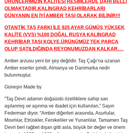
ÜRÜNLERİMİZİN KALİTESİ RESİMLERDE DAHİ BELLİ
OLMAKTADIR.KALİNGRAD KEHRİBARLARI
DÜNYANIN EN İYİ AMBER TAŞI OLARAK BİLİNİR!!!
OTANTİK TAŞ FARKI İLE 925 AYAR GÜMÜŞ YÜKSEK
KALİTE (VVS) %100 DOĞAL RUSYA KALİNGRAD
KEHRİBAR TAŞI KOLYE.ÜRÜNÜMÜZ TEK PARÇA
OLUP SATILDIĞINDA REYONUMUZDAN KALKAR….
Amber arzusu yeni bir şey değildir. Taş Çağı’na uzanan
Amber eserler şimdi, Almanya ve Danimarka nedir
bulunmuştur.
Güneşin Made by
“Taş Devri adamın doğaüstü özelliklere sahip sarı
aşılanmış ve aşınma ve ibadet için kullanılan,” Sayın
Federman diyor. “Amber diğerleri arasında, Asurlular,
Mısırlılar, Etrüskler, Fenikeliler ve Yunanlılar. Tamamen Taş
Devri beri rağbet dışarı gitti asla, büyük bir değer ve önem