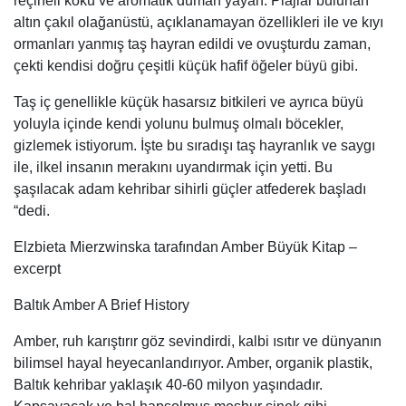
reçineli koku ve aromatik duman yayan. Plajlar bulunan
altın çakıl olağanüstü, açıklanamayan özellikleri ile ve kıyı
ormanları yanmış taş hayran edildi ve ovuşturdu zaman,
çekti kendisi doğru çeşitli küçük hafif öğeler büyü gibi.
Taş iç genellikle küçük hasarsız bitkileri ve ayrıca büyü
yoluyla içinde kendi yolunu bulmuş olmalı böcekler,
gizlemek istiyorum. İşte bu sıradışı taş hayranlık ve saygı
ile, ilkel insanın merakını uyandırmak için yetti. Bu
şaşılacak adam kehribar sihirli güçler atfederek başladı
“dedi.
Elzbieta Mierzwinska tarafından Amber Büyük Kitap –
excerpt
Baltık Amber A Brief History
Amber, ruh karıştırır göz sevindirdi, kalbi ısıtır ve dünyanın
bilimsel hayal heyecanlandırıyor. Amber, organik plastik,
Baltık kehribar yaklaşık 40-60 milyon yaşındadır.