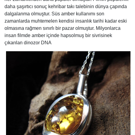
daha şaşırtıcı sonuç kehribar takı talebinin dünya çapında
dalgalanma olmuştur. Süs amber kullanımı son
zamanlarda muhtemelen kendisi insanlık tarihi kadar eski
olmasına rağmen sınırlı bir pazar olmuştur. Milyonlarca
insan filmde amber içinde hapsolmuş bir sivrisinek
çıkarılan dinozor DNA