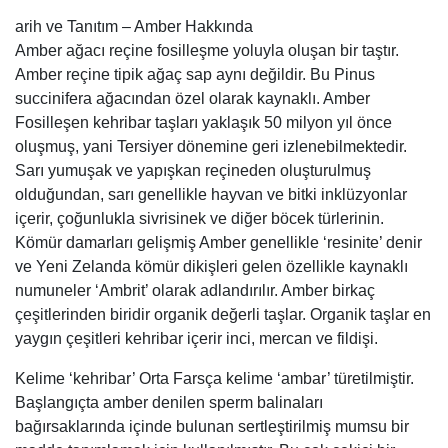
arih ve Tanıtım – Amber Hakkında
Amber ağacı reçine fosilleşme yoluyla oluşan bir taştır.
Amber reçine tipik ağaç sap aynı değildir. Bu Pinus
succinifera ağacından özel olarak kaynaklı. Amber
Fosilleşen kehribar taşları yaklaşık 50 milyon yıl önce
oluşmuş, yani Tersiyer dönemine geri izlenebilmektedir.
Sarı yumuşak ve yapışkan reçineden oluşturulmuş
olduğundan, sarı genellikle hayvan ve bitki inklüzyonlar
içerir, çoğunlukla sivrisinek ve diğer böcek türlerinin.
Kömür damarları gelişmiş Amber genellikle ‘resinite’ denir
ve Yeni Zelanda kömür dikişleri gelen özellikle kaynaklı
numuneler ‘Ambrit’ olarak adlandırılır. Amber birkaç
çeşitlerinden biridir organik değerli taşlar. Organik taşlar en
yaygın çeşitleri kehribar içerir inci, mercan ve fildişi.
Kelime ‘kehribar’ Orta Farsça kelime ‘ambar’ türetilmiştir.
Başlangıçta amber denilen sperm balinaları
bağırsaklarında içinde bulunan sertleştirilmiş mumsu bir