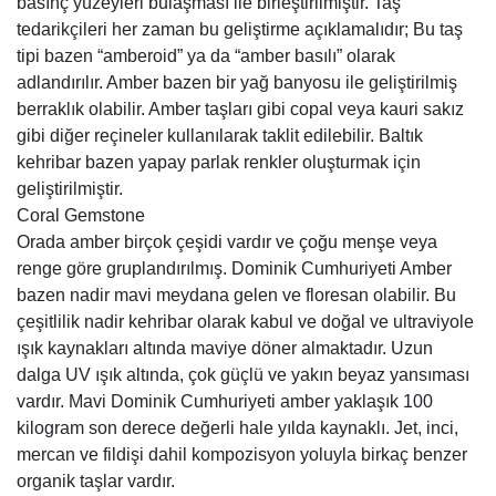
basınç yüzeyleri bulaşması ile birleştirilmiştir. Taş
tedarikçileri her zaman bu geliştirme açıklamalıdır; Bu taş
tipi bazen “amberoid” ya da “amber basılı” olarak
adlandırılır. Amber bazen bir yağ banyosu ile geliştirilmiş
berraklık olabilir. Amber taşları gibi copal veya kauri sakız
gibi diğer reçineler kullanılarak taklit edilebilir. Baltık
kehribar bazen yapay parlak renkler oluşturmak için
geliştirilmiştir.
Coral Gemstone
Orada amber birçok çeşidi vardır ve çoğu menşe veya
renge göre gruplandırılmış. Dominik Cumhuriyeti Amber
bazen nadir mavi meydana gelen ve floresan olabilir. Bu
çeşitlilik nadir kehribar olarak kabul ve doğal ve ultraviyole
ışık kaynakları altında maviye döner almaktadır. Uzun
dalga UV ışık altında, çok güçlü ve yakın beyaz yansıması
vardır. Mavi Dominik Cumhuriyeti amber yaklaşık 100
kilogram son derece değerli hale yılda kaynaklı. Jet, inci,
mercan ve fildişi dahil kompozisyon yoluyla birkaç benzer
organik taşlar vardır.