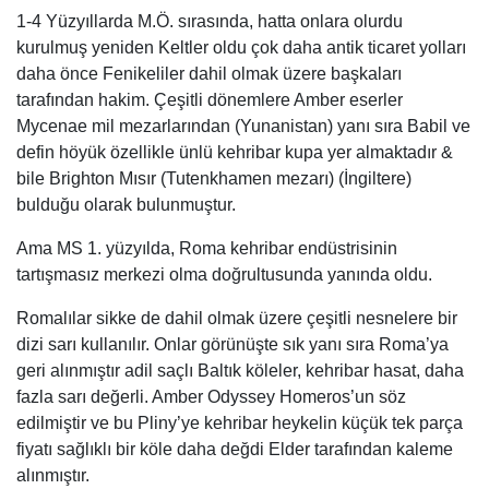
1-4 Yüzyıllarda M.Ö. sırasında, hatta onlara olurdu
kurulmuş yeniden Keltler oldu çok daha antik ticaret yolları
daha önce Fenikeliler dahil olmak üzere başkaları
tarafından hakim. Çeşitli dönemlere Amber eserler
Mycenae mil mezarlarından (Yunanistan) yanı sıra Babil ve
defin höyük özellikle ünlü kehribar kupa yer almaktadır &
bile Brighton Mısır (Tutenkhamen mezarı) (İngiltere)
bulduğu olarak bulunmuştur.
Ama MS 1. yüzyılda, Roma kehribar endüstrisinin
tartışmasız merkezi olma doğrultusunda yanında oldu.
Romalılar sikke de dahil olmak üzere çeşitli nesnelere bir
dizi sarı kullanılır. Onlar görünüşte sık yanı sıra Roma’ya
geri alınmıştır adil saçlı Baltık köleler, kehribar hasat, daha
fazla sarı değerli. Amber Odyssey Homeros’un söz
edilmiştir ve bu Pliny’ye kehribar heykelin küçük tek parça
fiyatı sağlıklı bir köle daha değdi Elder tarafından kaleme
alınmıştır.