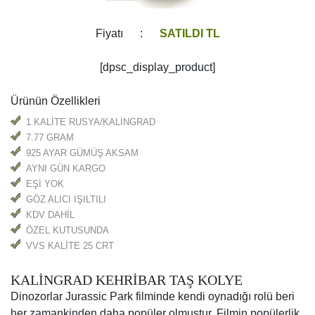
Fiyatı :
SATILDI TL
[dpsc_display_product]
Ürünün Özellikleri
1.KALİTE RUSYA/KALİNGRAD
7.77 GRAM
925 AYAR GÜMÜŞ AKSAM
AYNI GÜN KARGO
EŞİ YOK
GÖZ ALICI IŞILTILI
KDV DAHİL
ÖZEL KUTUSUNDA
VVS KALİTE 25 CRT
KALİNGRAD KEHRİBAR TAŞ KOLYE
Dinozorlar Jurassic Park filminde kendi oynadığı rolü beri
her zamankinden daha popüler olmuştur. Filmin popülerlik