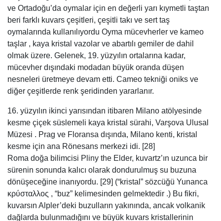
ve Ortadoğu’da oymalar için en değerli yarı kıymetli taştan
beri farklı kuvars çeşitleri, çeşitli takı ve sert taş
oymalarında kullanılıyordu Oyma mücevherler ve kameo
taşlar , kaya kristal vazolar ve abartılı gemiler de dahil
olmak üzere. Gelenek, 19. yüzyılın ortalarına kadar,
mücevher dışındaki modadan büyük oranda düşen
nesneleri üretmeye devam etti. Cameo tekniği oniks ve
diğer çeşitlerde renk şeridinden yararlanır.
16. yüzyılın ikinci yarısından itibaren Milano atölyesinde
kesme çiçek süslemeli kaya kristal sürahi, Varşova Ulusal
Müzesi . Prag ve Floransa dışında, Milano kenti, kristal
kesme için ana Rönesans merkezi idi. [28]
Roma doğa bilimcisi Pliny the Elder, kuvartz’ın uzunca bir
sürenin sonunda kalıcı olarak dondurulmuş su buzuna
dönüşeceğine inanıyordu. [29] (“kristal” sözcüğü Yunanca
κρύσταλλος , “buz” kelimesinden gelmektedir .) Bu fikri,
kuvarsın Alpler’deki buzulların yakınında, ancak volkanik
dağlarda bulunmadığını ve büyük kuvars kristallerinin