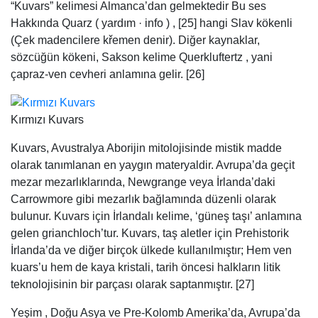
“Kuvars” kelimesi Almanca’dan gelmektedir Bu ses
Hakkında Quarz ( yardım · info ) , [25] hangi Slav kökenli
(Çek madencilere křemen denir). Diğer kaynaklar,
sözcüğün kökeni, Sakson kelime Querkluftertz , yani
çapraz-ven cevheri anlamına gelir. [26]
Kırmızı Kuvars
Kuvars, Avustralya Aborijin mitolojisinde mistik madde
olarak tanımlanan en yaygın materyaldir. Avrupa’da geçit
mezar mezarlıklarında, Newgrange veya İrlanda’daki
Carrowmore gibi mezarlık bağlamında düzenli olarak
bulunur. Kuvars için İrlandalı kelime, ‘güneş taşı’ anlamına
gelen grianchloch’tur. Kuvars, taş aletler için Prehistorik
İrlanda’da ve diğer birçok ülkede kullanılmıştır; Hem ven
kuars’u hem de kaya kristali, tarih öncesi halkların litik
teknolojisinin bir parçası olarak saptanmıştır. [27]
Yeşim , Doğu Asya ve Pre-Kolomb Amerika’da, Avrupa’da