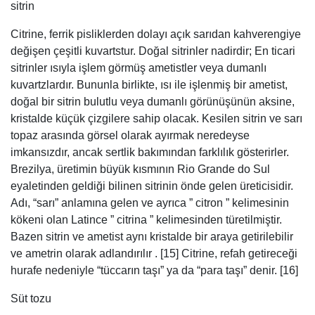
sitrin
Citrine, ferrik pisliklerden dolayı açık sarıdan kahverengiye
değişen çeşitli kuvartstur. Doğal sitrinler nadirdir; En ticari
sitrinler ısıyla işlem görmüş ametistler veya dumanlı
kuvartzlardır. Bununla birlikte, ısı ile işlenmiş bir ametist,
doğal bir sitrin bulutlu veya dumanlı görünüşünün aksine,
kristalde küçük çizgilere sahip olacak. Kesilen sitrin ve sarı
topaz arasında görsel olarak ayırmak neredeyse
imkansızdır, ancak sertlik bakımından farklılık gösterirler.
Brezilya, üretimin büyük kısmının Rio Grande do Sul
eyaletinden geldiği bilinen sitrinin önde gelen üreticisidir.
Adı, “sarı” anlamına gelen ve ayrıca ” citron ” kelimesinin
kökeni olan Latince ” citrina ” kelimesinden türetilmiştir.
Bazen sitrin ve ametist aynı kristalde bir araya getirilebilir
ve ametrin olarak adlandırılır . [15] Citrine, refah getireceği
hurafe nedeniyle “tüccarın taşı” ya da “para taşı” denir. [16]
Süt tozu