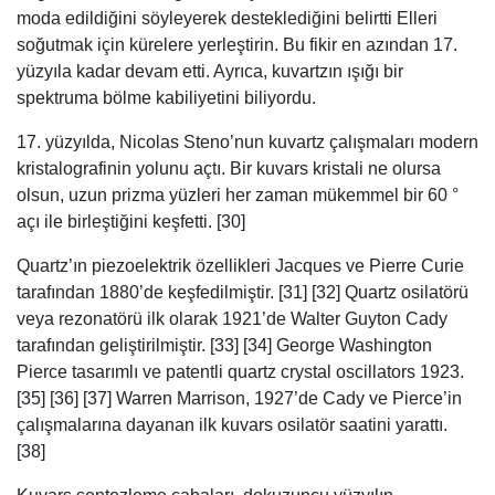
moda edildiğini söyleyerek desteklediğini belirtti Elleri
soğutmak için kürelere yerleştirin. Bu fikir en azından 17.
yüzyıla kadar devam etti. Ayrıca, kuvartzın ışığı bir
spektruma bölme kabiliyetini biliyordu.
17. yüzyılda, Nicolas Steno’nun kuvartz çalışmaları modern
kristalografinin yolunu açtı. Bir kuvars kristali ne olursa
olsun, uzun prizma yüzleri her zaman mükemmel bir 60 °
açı ile birleştiğini keşfetti. [30]
Quartz’ın piezoelektrik özellikleri Jacques ve Pierre Curie
tarafından 1880’de keşfedilmiştir. [31] [32] Quartz osilatörü
veya rezonatörü ilk olarak 1921’de Walter Guyton Cady
tarafından geliştirilmiştir. [33] [34] George Washington
Pierce tasarımlı ve patentli quartz crystal oscillators 1923.
[35] [36] [37] Warren Marrison, 1927’de Cady ve Pierce’in
çalışmalarına dayanan ilk kuvars osilatör saatini yarattı.
[38]