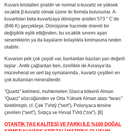
Kuvars kristalleri şiraldir ve normal α-kuvartz ve yüksek
sıcaklık β-kuvartz olmak üzere iki formda bulunurlar. Α-
kuvartstan beta-kuvartzaya dönüşme aniden 573 ° C’de
(846 K) gerçekleşir. Dönüşüme hacimde önemli bir
değişiklik eşlik ettiğinden, bu sıcaklık sınırını aşan
seramiklerin ya da kayaların kolaylıkla kırılmasına neden
olabilir.
Kuvarsın pek çok çeşidi var, bunlardan bazıları yarı değerli
taşlar . Antik çağlardan beri, özellikle de Avrasya’da
mücevherat ve sert taş oymalarında , kuvartz çeşitleri en
çok kullanılan minerallerdir.
“Quartz” kelimesi, muhtemelen Slavca kökenli Alman
“Quarz” sözcüğünden ve Orta Yüksek Alman atası “twarc”
türetilmiştir, cf. Çek TVrdý (“sert”), Polonyaca tersine
çevrilen (“sert”), Sırpça ve Hırvat TVrd (“zor”). [8]
OTANTİK TAŞ KALİTESİ VE FARKI İLE %100 DOĞAL