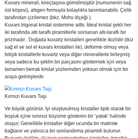
Kuvars minerali, kireçtaşına gömülmüştür (numunenin sağ
üst köşesi), altıgen formuyla kolaylıkla tanımlanabilir. Çelik
tarafından çizilemez (bkz. Mohs ölçeği ).
Kuvars trigonal kristal sistemine aittir. İdeal kristal şekli her
iki tarafında altı taraflı piramitlerle sonlanan altı-taraflı bir
prizmadır . Doğada kuvartz kristalleri genellikle ikizlidir (ikiz
sağ el ve sol el kuvars kristalleri ile), deforme olmuş veya
bitişik kristallerle kuvartz veya diğer minerallerle birleşmiş
veya sadece bu şeklin bir parçasını göstermek için veya
tamamen berrak kristal yüzlerinden yoksun olmak için bir
araya gelmişlerdir
Kırmızı Kuvars Taşı
Ve büyük görünür. İyi oluşturulmuş kristaller tipik olarak bir
boşluk içine sınırsız büyüme gösteren bir ‘yatak’ halinde
oluşur; Genellikle kristaller diğer ucunda bir matriste
bağlanır ve yalnızca bir sonlandırma piramidi bulunur.