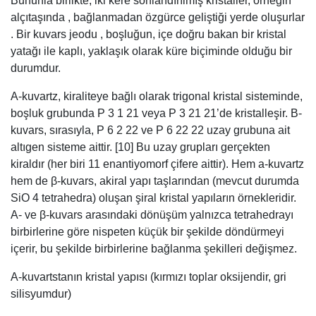
Bununla birlikte, iki kere sonlandırılmış kristaller, örneğin
alçıtaşında , bağlanmadan özgürce geliştiği yerde oluşurlar
. Bir kuvars jeodu , boşluğun, içe doğru bakan bir kristal
yatağı ile kaplı, yaklaşık olarak küre biçiminde olduğu bir
durumdur.
Α-kuvartz, kiraliteye bağlı olarak trigonal kristal sisteminde,
boşluk grubunda P 3 1 21 veya P 3 21 21’de kristalleşir. Β-
kuvars, sırasıyla, P 6 2 22 ve P 6 22 22 uzay grubuna ait
altıgen sisteme aittir. [10] Bu uzay grupları gerçekten
kiraldır (her biri 11 enantiyomorf çifere aittir). Hem a-kuvartz
hem de β-kuvars, akiral yapı taşlarından (mevcut durumda
SiO 4 tetrahedra) oluşan şiral kristal yapıların örnekleridir.
Α- ve β-kuvars arasındaki dönüşüm yalnızca tetrahedrayı
birbirlerine göre nispeten küçük bir şekilde döndürmeyi
içerir, bu şekilde birbirlerine bağlanma şekilleri değişmez.
Α-kuvartstanın kristal yapısı (kırmızı toplar oksijendir, gri
silisyumdur)