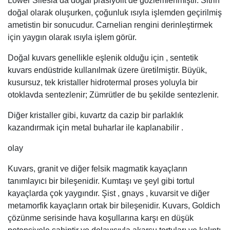
Lower Silesia’da doğal prasiyolit de gözlemlenmiştir. Sitrin
doğal olarak oluşurken, çoğunluk ısıyla işlemden geçirilmiş
ametistin bir sonucudur. Carnelian rengini derinleştirmek
için yaygın olarak ısıyla işlem görür.
Doğal kuvars genellikle eşlenik olduğu için , sentetik
kuvars endüstride kullanılmak üzere üretilmiştir. Büyük,
kusursuz, tek kristaller hidrotermal proses yoluyla bir
otoklavda sentezlenir; Zümrütler de bu şekilde sentezlenir.
Diğer kristaller gibi, kuvartz da cazip bir parlaklık
kazandırmak için metal buharlar ile kaplanabilir .
olay
Kuvars, granit ve diğer felsik magmatik kayaçların
tanımlayıcı bir bileşenidir. Kumtaşı ve şeyl gibi tortul
kayaçlarda çok yaygındır. Şist , gnays , kuvarsit ve diğer
metamorfik kayaçların ortak bir bileşenidir. Kuvars, Goldich
çözünme serisinde hava koşullarına karşı en düşük