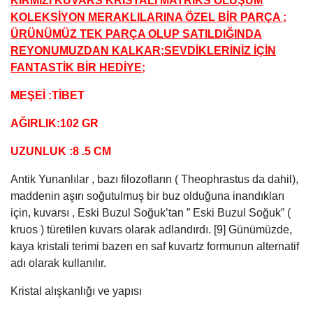
KIRMIZI KUVARS KRİSTALİ MATRİKS OLUŞUM
KOLEKSİYON MERAKLILARINA ÖZEL BİR PARÇA ;
ÜRÜNÜMÜZ TEK PARÇA OLUP SATILDIĞINDA
REYONUMUZDAN KALKAR;SEVDİKLERİNİZ İÇİN
FANTASTİK BİR HEDİYE;
MEŞEİ :TİBET
AĞIRLIK:102 GR
UZUNLUK :8 .5 CM
Antik Yunanlılar , bazı filozofların ( Theophrastus da dahil),
maddenin aşırı soğutulmuş bir buz olduğuna inandıkları
için, kuvarsı , Eski Buzul Soğuk’tan ” Eski Buzul Soğuk” (
kruos ) türetilen kuvars olarak adlandırdı. [9] Günümüzde,
kaya kristali terimi bazen en saf kuvartz formunun alternatif
adı olarak kullanılır.
Kristal alışkanlığı ve yapısı