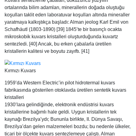
Kuvars sentezleme çabaları, dokuzuncu yüzyılın
ortalarında bilim adamları, minerallerin doğada oluştuğu
koşulları taklit eden laboratuvar koşulları altında mineraller
yaratmaya kalkıştıkça başladı: Alman jeolog Karl Emil von
Schafhäutl (1803-1890) [39] 1845’te bir basınçlı ocakta
mikroskobik kuvars kristalleri oluşturduğunda kuvartz
sentezledi. [40] Ancak, bu erken çabalarla üretilen
kristallerin kalitesi ve boyutu zayıftı. [41]
Kırmızı Kuvars
1959’da Western Electric’in pilot hidrotermal kuvars
fabrikasında gösterilen otoklavda üretilen sentetik kuvars
kristalleri
1930’lara gelindiğinde, elektronik endüstrisi kuvars
kristallerine bağımlı hale geldi. Uygun kristallerin tek
kaynağı Brezilya’ydı; Bununla birlikte, II. Dünya Savaşı,
Brezilya’dan gelen malzemeleri bozdu; bu nedenle ülkeler,
ticari bir ölçekte kuvars sentezlemeye çalıştı. Alman