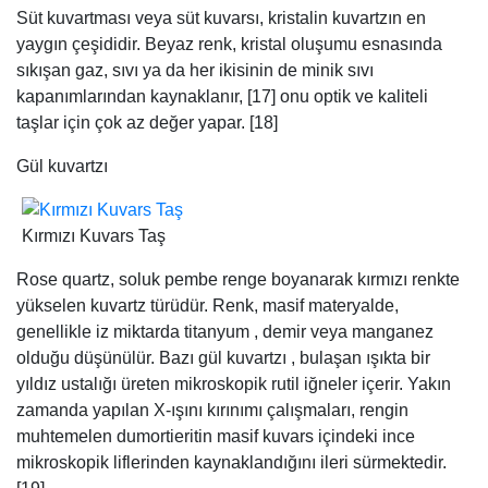
Süt kuvartması veya süt kuvarsı, kristalin kuvartzın en
yaygın çeşididir. Beyaz renk, kristal oluşumu esnasında
sıkışan gaz, sıvı ya da her ikisinin de minik sıvı
kapanımlarından kaynaklanır, [17] onu optik ve kaliteli
taşlar için çok az değer yapar. [18]
Gül kuvartzı
Kırmızı Kuvars Taş
Rose quartz, soluk pembe renge boyanarak kırmızı renkte
yükselen kuvartz türüdür. Renk, masif materyalde,
genellikle iz miktarda titanyum , demir veya manganez
olduğu düşünülür. Bazı gül kuvartzı , bulaşan ışıkta bir
yıldız ustalığı üreten mikroskopik rutil iğneler içerir. Yakın
zamanda yapılan X-ışını kırınımı çalışmaları, rengin
muhtemelen dumortieritin masif kuvars içindeki ince
mikroskopik liflerinden kaynaklandığını ileri sürmektedir.