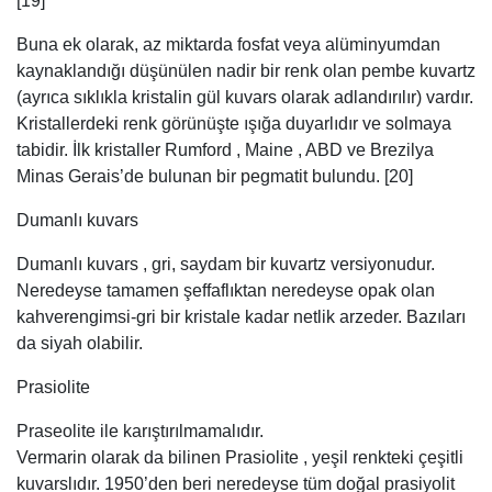
[19]
Buna ek olarak, az miktarda fosfat veya alüminyumdan
kaynaklandığı düşünülen nadir bir renk olan pembe kuvartz
(ayrıca sıklıkla kristalin gül kuvars olarak adlandırılır) vardır.
Kristallerdeki renk görünüşte ışığa duyarlıdır ve solmaya
tabidir. İlk kristaller Rumford , Maine , ABD ve Brezilya
Minas Gerais’de bulunan bir pegmatit bulundu. [20]
Dumanlı kuvars
Dumanlı kuvars , gri, saydam bir kuvartz versiyonudur.
Neredeyse tamamen şeffaflıktan neredeyse opak olan
kahverengimsi-gri bir kristale kadar netlik arzeder. Bazıları
da siyah olabilir.
Prasiolite
Praseolite ile karıştırılmamalıdır.
Vermarin olarak da bilinen Prasiolite , yeşil renkteki çeşitli
kuvarslıdır. 1950’den beri neredeyse tüm doğal prasiyolit