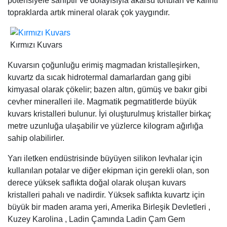
potensiyele sahiptir ve dolayısıyla akarsu tortuları ve kalıntı
topraklarda artık mineral olarak çok yaygındır.
Kırmızı Kuvars
Kuvarsın çoğunluğu erimiş magmadan kristalleşirken,
kuvartz da sıcak hidrotermal damarlardan gang gibi
kimyasal olarak çökelir; bazen altın, gümüş ve bakır gibi
cevher mineralleri ile. Magmatik pegmatitlerde büyük
kuvars kristalleri bulunur. İyi oluşturulmuş kristaller birkaç
metre uzunluğa ulaşabilir ve yüzlerce kilogram ağırlığa
sahip olabilirler.
Yarı iletken endüstrisinde büyüyen silikon levhalar için
kullanılan potalar ve diğer ekipman için gerekli olan, son
derece yüksek saflıkta doğal olarak oluşan kuvars
kristalleri pahalı ve nadirdir. Yüksek saflıkta kuvartz için
büyük bir maden arama yeri, Amerika Birleşik Devletleri ,
Kuzey Karolina , Ladin Çamında Ladin Çam Gem