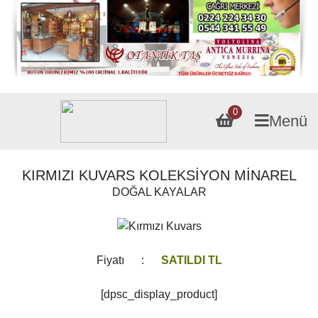
0
Menü
KIRMIZI KUVARS KOLEKSİYON MİNAREL
DOĞAL KAYALAR
Fiyatı :
SATILDI TL
[dpsc_display_product]