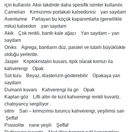
için kullanılır. Aksi takdirde daha spesifik isimler kullanılır.
Carnelian Kırmızımsı portakalı kalsedonisi yarı saydam
Aventurine Parlayan bu küçük kapanımlarla (genellikle
mika) kalsedon yarı saydam
Akik Çok renkli, bantlı kale ağacı Yarı saydam – yarı
saydam
Oniks Agrega, bantların düz, paralel ve tutarlı büyüklükte
olduğu yerlerde.
Jasper Kriptokristalin kuvars, tipik olarak kırmızı ila
kahverengi Opak
Süt tozu Beyaz, diasterizm gösterebilir Opakaya yarı
saydam
Dumanlı kuvars Kahverengi ila gri Opak
Kaplan göz Lifli altın ile kızıl kahverengi renkli kuvartz,
chatoyancy sergiliyor .
sitrin Sarı – kırmızımsı turuncu kahverengi, yeşilimsi sarı
Şeffaf
Prasiolite nane yeşili Şeffaf