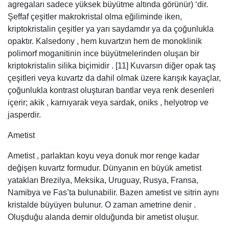
agregaları sadece yüksek büyütme altında görünür) ‘dir.
Şeffaf çeşitler makrokristal olma eğiliminde iken,
kriptokristalin çeşitler ya yarı saydamdır ya da çoğunlukla
opaktır. Kalsedony , hem kuvartzın hem de monoklinik
polimorf moganitinin ince büyütmelerinden oluşan bir
kriptokristalin silika biçimidir . [11] Kuvarsın diğer opak taş
çeşitleri veya kuvartz da dahil olmak üzere karışık kayaçlar,
çoğunlukla kontrast oluşturan bantlar veya renk desenleri
içerir; akik , karnıyarak veya sardak, oniks , helyotrop ve
jasperdir.
Ametist
Ametist , parlaktan koyu veya donuk mor renge kadar
değişen kuvartz formudur. Dünyanın en büyük ametist
yatakları Brezilya, Meksika, Uruguay, Rusya, Fransa,
Namibya ve Fas’ta bulunabilir. Bazen ametist ve sitrin aynı
kristalde büyüyen bulunur. O zaman ametrine denir .
Oluşduğu alanda demir olduğunda bir ametist oluşur.