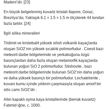
Madeni’dir. [23]
En büyük belgelenmiş kuvartz kristali Itapore, Goiaz,
Brezilya’da; Yaklaşık 6.1 × 1.5 × 1.5 m ölçülerek 44 tondan
fazla tartılır. [24]
İlgili silika mineralleri
Tridimit ve kristobalit yüksek silisli volkanik kayaçlarda
oluşan SiO2’nin yüksek sıcaklık polimorfudur . Coesit bazı
meteorit darbe bölgelerinde ve yerkabuğuna özgü
basınçlardan daha fazla oluşan metamorfik kayaçlarda
bulunan yoğun SiO 2 polimorfudur. Stishovite , bazı
meteorit darbe bölgelerinde bulunan SiO2’nin daha yoğun
ve daha yüksek basınçlı bir polimorfudur. Lechatelierite ,
kuvars kumu içinde yıldırım çarpmasıyla oluşan amorf bir
silis camı SiO2’dir .
Altın kapaklı oyma kaya kristallerinde (berrak kuvartz)
Fatımid iğne, c. 1000.