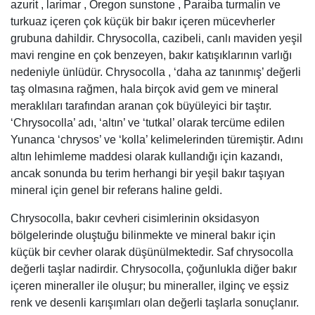
azurit , larimar , Oregon sunstone , Paraiba turmalin ve
turkuaz içeren çok küçük bir bakır içeren mücevherler
grubuna dahildir. Chrysocolla, cazibeli, canlı maviden yeşil
mavi rengine en çok benzeyen, bakır katışıklarının varlığı
nedeniyle ünlüdür. Chrysocolla , ‘daha az tanınmış’ değerli
taş olmasına rağmen, hala birçok avid gem ve mineral
meraklıları tarafından aranan çok büyüleyici bir taştır.
‘Chrysocolla’ adı, ‘altın’ ve ‘tutkal’ olarak tercüme edilen
Yunanca ‘chrysos’ ve ‘kolla’ kelimelerinden türemiştir. Adını
altın lehimleme maddesi olarak kullandığı için kazandı,
ancak sonunda bu terim herhangi bir yeşil bakır taşıyan
mineral için genel bir referans haline geldi.
Chrysocolla, bakır cevheri cisimlerinin oksidasyon
bölgelerinde oluştuğu bilinmekte ve mineral bakır için
küçük bir cevher olarak düşünülmektedir. Saf chrysocolla
değerli taşlar nadirdir. Chrysocolla, çoğunlukla diğer bakır
içeren mineraller ile oluşur; bu mineraller, ilginç ve eşsiz
renk ve desenli karışımları olan değerli taşlarla sonuçlanır.