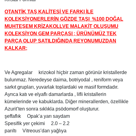
OTANTİK TAŞ KALİTESİ VE FARKI İLE
KOLEKSİYONERLERİN GÖZDE TAŞI %100 DOĞAL
MUHTEŞEM KRİZAKOLLVE MALAKİT OLUŞUMU
KOLEKSİYON GEM PARÇASI ; ÜRÜNÜMÜZ TEK
PARÇA OLUP SATILDIĞINDA REYONUMUZDAN
KALKAR;
Ve Agregalar krizokol hiçbir zaman görünür kristallerde
bulunmaz. Neredeyse daima, botriyodal , reniform veya
sarkıt grupları, yuvarlak toplardaki ve masif formdadır.
Ayrıca katı ve elyaflı damarlarda , lifli kristallerin
kümelerinde ve kabuklarda. Diğer minerallerden, özellikle
Azurit’ten sonra sıklıkla psödomorf oluşturur.
şeffaflık Opak’a yarı saydam
Spesifik yer çekimi 2.0 – 2.2
parıltı Vitreous’dan yağlıya