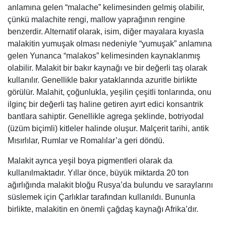
anlamına gelen “malache” kelimesinden gelmiş olabilir,
çünkü malachite rengi, mallow yaprağının rengine
benzerdir. Alternatif olarak, isim, diğer mayalara kıyasla
malakitin yumuşak olması nedeniyle “yumuşak” anlamına
gelen Yunanca “malakos” kelimesinden kaynaklanmış
olabilir. Malakit bir bakır kaynağı ve bir değerli taş olarak
kullanılır. Genellikle bakır yataklarında azuritle birlikte
görülür. Malahit, çoğunlukla, yeşilin çeşitli tonlarında, onu
ilginç bir değerli taş haline getiren ayırt edici konsantrik
bantlara sahiptir. Genellikle agrega şeklinde, botriyodal
(üzüm biçimli) kitleler halinde oluşur. Malçerit tarihi, antik
Mısırlılar, Rumlar ve Romalılar’a geri döndü.
Malakit ayrıca yeşil boya pigmentleri olarak da
kullanılmaktadır. Yıllar önce, büyük miktarda 20 ton
ağırlığında malakit bloğu Rusya’da bulundu ve saraylarını
süslemek için Çarlıklar tarafından kullanıldı. Bununla
birlikte, malakitin en önemli çağdaş kaynağı Afrika’dır.