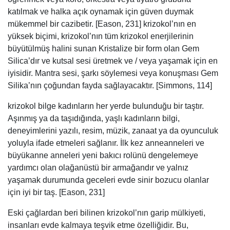
katılmak ve halka açık oynamak için güven duymak
mükemmel bir cazibetir. [Eason, 231] krizokol’nın en
yüksek biçimi, krizokol’nın tüm krizokol enerjilerinin
büyütülmüş halini sunan Kristalize bir form olan Gem
Silica’dır ve kutsal sesi üretmek ve / veya yaşamak için en
iyisidir. Mantra sesi, şarkı söylemesi veya konuşması Gem
Silika’nın çoğundan fayda sağlayacaktır. [Simmons, 114]
krizokol bilge kadınların her yerde bulunduğu bir taştır.
Aşınmış ya da taşıdığında, yaşlı kadınların bilgi,
deneyimlerini yazılı, resim, müzik, zanaat ya da oyunculuk
yoluyla ifade etmeleri sağlanır. İlk kez anneanneleri ve
büyükanne anneleri yeni bakıcı rolünü dengelemeye
yardımcı olan olağanüstü bir armağandır ve yalnız
yaşamak durumunda geceleri evde sinir bozucu olanlar
için iyi bir taş. [Eason, 231]
Eski çağlardan beri bilinen krizokol’nın garip mülkiyeti,
insanları evde kalmaya teşvik etme özelliğidir. Bu,