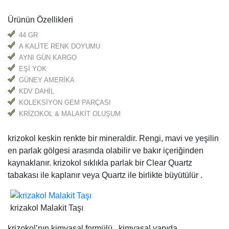
Ürünün Özellikleri
44 GR
A KALİTE RENK DOYUMU
AYNI GÜN KARGO
EŞİ YOK
GÜNEY AMERİKA
KDV DAHİL
KOLEKSİYON GEM PARÇASI
KRİZOKOL & MALAKİT OLUŞUM
krizokol keskin renkte bir mineraldir. Rengi, mavi ve yeşilin
en parlak gölgesi arasında olabilir ve bakır içeriğinden
kaynaklanır. krizokol sıklıkla parlak bir Clear Quartz
tabakası ile kaplanır veya Quartz ile birlikte büyütülür .
krizakol Malakit Taşı
krizokol’nın kimyasal formülü , kimyasal yapıda