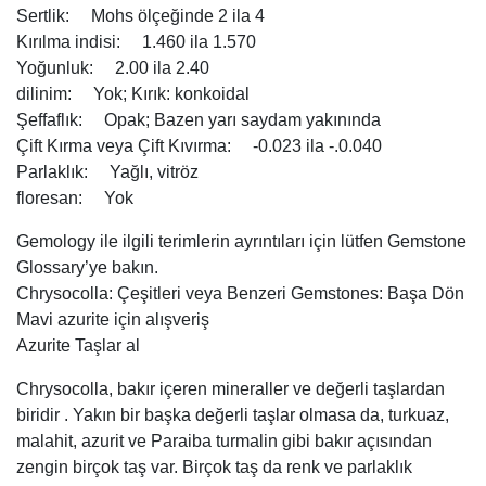
Sertlik: Mohs ölçeğinde 2 ila 4
Kırılma indisi: 1.460 ila 1.570
Yoğunluk: 2.00 ila 2.40
dilinim: Yok; Kırık: konkoidal
Şeffaflık: Opak; Bazen yarı saydam yakınında
Çift Kırma veya Çift Kıvırma: -0.023 ila -.0.040
Parlaklık: Yağlı, vitröz
floresan: Yok
Gemology ile ilgili terimlerin ayrıntıları için lütfen Gemstone
Glossary’ye bakın.
Chrysocolla: Çeşitleri veya Benzeri Gemstones: Başa Dön
Mavi azurite için alışveriş
Azurite Taşlar al
Chrysocolla, bakır içeren mineraller ve değerli taşlardan
biridir . Yakın bir başka değerli taşlar olmasa da, turkuaz,
malahit, azurit ve Paraiba turmalin gibi bakır açısından
zengin birçok taş var. Birçok taş da renk ve parlaklık