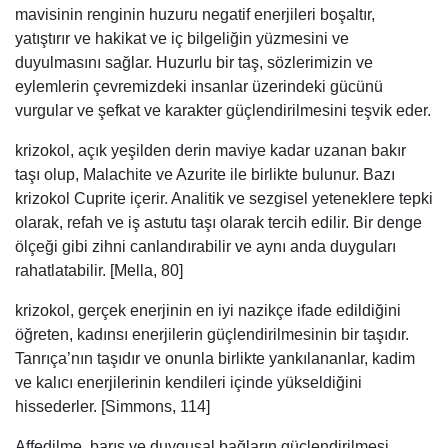
mavisinin renginin huzuru negatif enerjileri boşaltır,
yatıştırır ve hakikat ve iç bilgeliğin yüzmesini ve
duyulmasını sağlar. Huzurlu bir taş, sözlerimizin ve
eylemlerin çevremizdeki insanlar üzerindeki gücünü
vurgular ve şefkat ve karakter güçlendirilmesini teşvik eder.
krizokol, açık yeşilden derin maviye kadar uzanan bakır
taşı olup, Malachite ve Azurite ile birlikte bulunur. Bazı
krizokol Cuprite içerir. Analitik ve sezgisel yeteneklere tepki
olarak, refah ve iş astutu taşı olarak tercih edilir. Bir denge
ölçeği gibi zihni canlandırabilir ve aynı anda duyguları
rahatlatabilir. [Mella, 80]
krizokol, gerçek enerjinin en iyi nazikçe ifade edildiğini
öğreten, kadınsı enerjilerin güçlendirilmesinin bir taşıdır.
Tanrıça’nın taşıdır ve onunla birlikte yankılananlar, kadim
ve kalıcı enerjilerinin kendileri içinde yükseldiğini
hissederler. [Simmons, 114]
Affedilme, barış ve duygusal bağların güçlendirilmesi