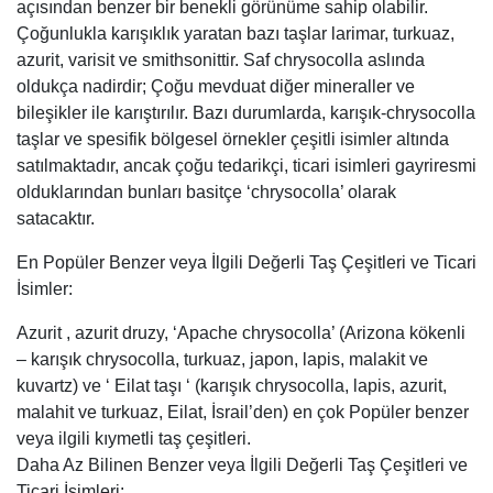
açısından benzer bir benekli görünüme sahip olabilir.
Çoğunlukla karışıklık yaratan bazı taşlar larimar, turkuaz,
azurit, varisit ve smithsonittir. Saf chrysocolla aslında
oldukça nadirdir; Çoğu mevduat diğer mineraller ve
bileşikler ile karıştırılır. Bazı durumlarda, karışık-chrysocolla
taşlar ve spesifik bölgesel örnekler çeşitli isimler altında
satılmaktadır, ancak çoğu tedarikçi, ticari isimleri gayriresmi
olduklarından bunları basitçe ‘chrysocolla’ olarak
satacaktır.
En Popüler Benzer veya İlgili Değerli Taş Çeşitleri ve Ticari
İsimler:
Azurit , azurit druzy, ‘Apache chrysocolla’ (Arizona kökenli
– karışık chrysocolla, turkuaz, japon, lapis, malakit ve
kuvartz) ve ‘ Eilat taşı ‘ (karışık chrysocolla, lapis, azurit,
malahit ve turkuaz, Eilat, İsrail’den) en çok Popüler benzer
veya ilgili kıymetli taş çeşitleri.
Daha Az Bilinen Benzer veya İlgili Değerli Taş Çeşitleri ve
Ticari İsimleri: