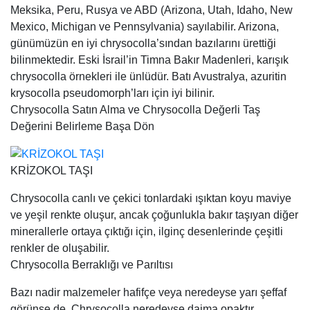
Meksika, Peru, Rusya ve ABD (Arizona, Utah, Idaho, New
Mexico, Michigan ve Pennsylvania) sayılabilir. Arizona,
günümüzün en iyi chrysocolla’sından bazılarını ürettiği
bilinmektedir. Eski İsrail’in Timna Bakır Madenleri, karışık
chrysocolla örnekleri ile ünlüdür. Batı Avustralya, azuritin
krysocolla pseudomorph’ları için iyi bilinir.
Chrysocolla Satın Alma ve Chrysocolla Değerli Taş
Değerini Belirleme Başa Dön
KRİZOKOL TAŞI
Chrysocolla canlı ve çekici tonlardaki ışıktan koyu maviye
ve yeşil renkte oluşur, ancak çoğunlukla bakır taşıyan diğer
minerallerle ortaya çıktığı için, ilginç desenlerinde çeşitli
renkler de oluşabilir.
Chrysocolla Berraklığı ve Parıltısı
Bazı nadir malzemeler hafifçe veya neredeyse yarı şeffaf
görünse de, Chrysocolla neredeyse daima opaktır.