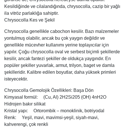
Kesildiğinde ve cilalandığında, chrysocolla, cazip bir yağlı
ila vitröz parlaklığa sahiptir.
Chrysocolla Kes ve Şekil
Chrysocolla genellikle cabochon kesilir. Bazı malzemeler
yontulmuş olabilir, ancak bu çok yaygın değildir ve
genellikle mücevher kullanımı yerine toplayıcılar için
yapılır. Çoğu chrysocolla oval ve serbest biçimli şekillerde
kesilir, ancak fantezi şekiller de oldukça yaygındır. En
popüler şekiller yuvarlak, armut, trilyon, baget ve damla
şekilleridir. Kalibre edilen boyutlar, daha yüksek primleri
isteyecektir.
Chrysocolla Gemolojik Özellikleri: Başa Dön
Kimyasal formül: (Cu, Al) 2H2Si205 (OH) 4nH2O
Hidrojen bakır silikat
Kristal yapı: Ortorombik – monoklinik, botriyodal
Renk: Yeşil, mavi, mavimsi-yeşil, siyah-mavi,
kahverengi, çok renkli