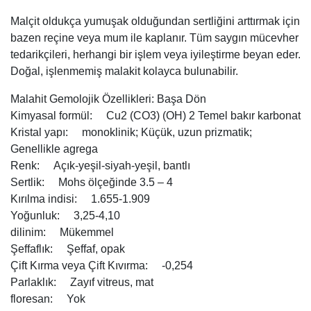
Malçit oldukça yumuşak olduğundan sertliğini arttırmak için
bazen reçine veya mum ile kaplanır. Tüm saygın mücevher
tedarikçileri, herhangi bir işlem veya iyileştirme beyan eder.
Doğal, işlenmemiş malakit kolayca bulunabilir.
Malahit Gemolojik Özellikleri: Başa Dön
Kimyasal formül: Cu2 (CO3) (OH) 2 Temel bakır karbonat
Kristal yapı: monoklinik; Küçük, uzun prizmatik;
Genellikle agrega
Renk: Açık-yeşil-siyah-yeşil, bantlı
Sertlik: Mohs ölçeğinde 3.5 – 4
Kırılma indisi: 1.655-1.909
Yoğunluk: 3,25-4,10
dilinim: Mükemmel
Şeffaflık: Şeffaf, opak
Çift Kırma veya Çift Kıvırma: -0,254
Parlaklık: Zayıf vitreus, mat
floresan: Yok