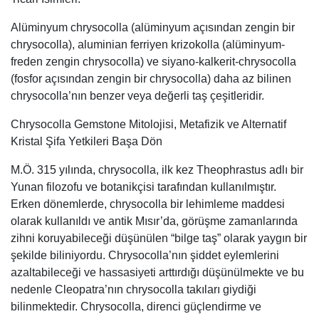
Alüminyum chrysocolla (alüminyum açısından zengin bir
chrysocolla), aluminian ferriyen krizokolla (alüminyum-
freden zengin chrysocolla) ve siyano-kalkerit-chrysocolla
(fosfor açısından zengin bir chrysocolla) daha az bilinen
chrysocolla’nın benzer veya değerli taş çeşitleridir.
Chrysocolla Gemstone Mitolojisi, Metafizik ve Alternatif
Kristal Şifa Yetkileri Başa Dön
M.Ö. 315 yılında, chrysocolla, ilk kez Theophrastus adlı bir
Yunan filozofu ve botanikçisi tarafından kullanılmıştır.
Erken dönemlerde, chrysocolla bir lehimleme maddesi
olarak kullanıldı ve antik Mısır’da, görüşme zamanlarında
zihni koruyabileceği düşünülen “bilge taş” olarak yaygın bir
şekilde biliniyordu. Chrysocolla’nın şiddet eylemlerini
azaltabileceği ve hassasiyeti arttırdığı düşünülmekte ve bu
nedenle Cleopatra’nın chrysocolla takıları giydiği
bilinmektedir. Chrysocolla, direnci güçlendirme ve