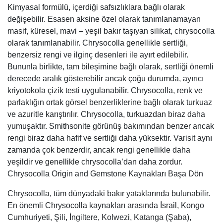
Kimyasal formülü, içerdiği safsızlıklara bağlı olarak
değişebilir. Esasen aksine özel olarak tanımlanamayan
masif, küresel, mavi – yeşil bakır taşıyan silikat, chrysocolla
olarak tanımlanabilir. Chrysocolla genellikle sertliği,
benzersiz rengi ve ilginç desenleri ile ayırt edilebilir.
Bununla birlikte, tam bileşimine bağlı olarak, sertliği önemli
derecede aralık gösterebilir ancak çoğu durumda, ayırıcı
kriyotokola çizik testi uygulanabilir. Chrysocolla, renk ve
parlaklığın ortak görsel benzerliklerine bağlı olarak turkuaz
ve azuritle karıştırılır. Chrysocolla, turkuazdan biraz daha
yumuşaktır. Smithsonite görünüş bakımından benzer ancak
rengi biraz daha hafif ve sertliği daha yüksektir. Varisit aynı
zamanda çok benzerdir, ancak rengi genellikle daha
yeşildir ve genellikle chrysocolla’dan daha zordur.
Chrysocolla Origin and Gemstone Kaynakları Başa Dön
Chrysocolla, tüm dünyadaki bakır yataklarında bulunabilir.
En önemli Chrysocolla kaynakları arasında İsrail, Kongo
Cumhuriyeti, Şili, İngiltere, Kolwezi, Katanga (Şaba),