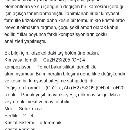
elementlerin ve su içeriğinin değişen bir ikamesini içerdiği
için açıkça tanımlanmamıştır. Tanımlanabilir bir kimyasal
formülle krizokol’nın daha kesin bir formu mikro kristallerde
mevcut olmasına rağmen, çoğu şekil amorf olarak kabul
edilir. Yıllar boyunca farklı kompozisyonların çoklu
analizleri yapılmıştır.
Ek bilgi için, krizokol’daki taş bölümüne bakın.
Kimyasal formül Cu2H2Si205 (OH) 4
kompozisyon Temel bakır silikat, genellikle
alüminyumdur. Bu mineralin bileşimi genellikle değişkendir
ve kesin bir kimyasal bileşime sahip değildir.
Değişken Formül (Cu2 -x , Alx) H2xSi2O5 (OH) 4 · nH20
Renk Parlak yeşil, mavimsi-yeşil, gök mavisi, gri. Mavi
veya renkli yeşil ve mavi olabilir.
Meç Soluk mavi
Sertlik 2 – 4
Kristal Sistemi ortorombik
Kristal Formlar