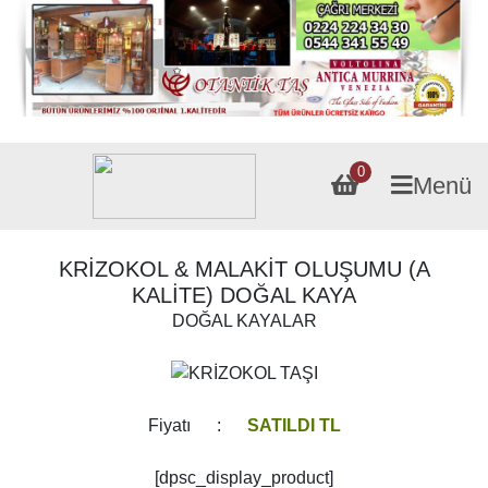
0
Menü
KRİZOKOL & MALAKİT OLUŞUMU (A
KALİTE) DOĞAL KAYA
DOĞAL KAYALAR
Fiyatı :
SATILDI TL
[dpsc_display_product]