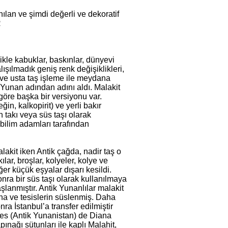
ılan ve şimdi değerli ve dekoratif
R
likle kabuklar, baskınlar, dünyevi
şılmadık geniş renk değişiklikleri,
 ve usta taş işleme ile meydana
 Yunan adından adını aldı. Malakit
öre başka bir versiyonu var.
in, kalkopirit) ve yerli bakır
n takı veya süs taşı olarak
 bilim adamları tarafından
lakit iken Antik çağda, nadir taş o
kılar, broşlar, kolyeler, kolye ve
ğer küçük eşyalar dışarı kesildi.
nra bir süs taşı olarak kullanılmaya
şlanmıştır. Antik Yunanlılar malakit
na ve tesislerin süslenmiş. Daha
nra İstanbul’a transfer edilmiştir
es (Antik Yunanistan) de Diana
pınağı sütunları ile kaplı Malahit,