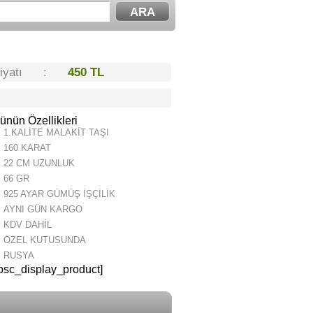
Fiyatı :
450 TL
ünün Özellikleri
1.KALİTE MALAKİT TAŞI
160 KARAT
22 CM UZUNLUK
66 GR
925 AYAR GÜMÜŞ İŞÇİLİK
AYNI GÜN KARGO
KDV DAHİL
ÖZEL KUTUSUNDA
RUSYA
psc_display_product]