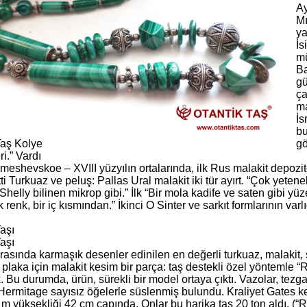
Ay
Mı
ya
İs
m
Ba
gü
ça
ma
İs
bu
Taş Kolye
gö
i.” Vardı
meshevskoe – XVIII yüzyılın ortalarında, ilk Rus malakit depoz
tti Turkuaz ve peluş: Pallas Ural malakit iki tür ayırt. “Çok yetenekl
helly bilinen mikrop gibi.” İlk “Bir mola kadife ve saten gibi yüz
k renk, bir iç kısmından.” İkinci O Sinter ve sarkıt formlarının varlı
aşı
aşı
rasında karmaşık desenler edinilen en değerli turkuaz, malakit, 
 plaka için malakit kesim bir parça: taş destekli özel yöntemle “
 Bu durumda, ürün, sürekli bir model ortaya çıktı. Vazolar, tezg
 Hermitage sayısız öğelerle süslenmiş bulundu. Kraliyet Gates ke
m yüksekliği 42 cm çapında. Onlar bu harika taş 20 ton aldı, (“R