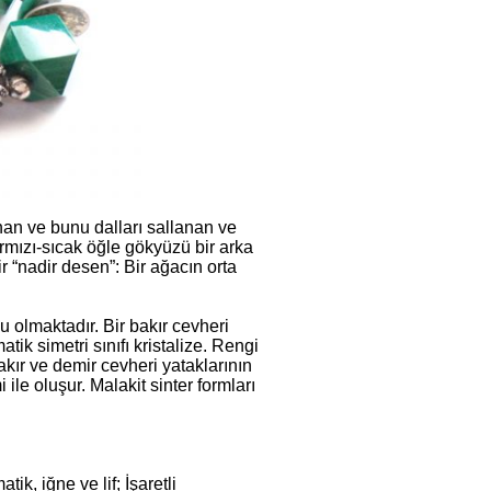
anan ve bunu dalları sallanan ve
ırmızı-sıcak öğle gökyüzü bir arka
 “nadir desen”: Bir ağacın orta
 olmaktadır. Bir bakır cevheri
ik simetri sınıfı kristalize. Rengi
bakır ve demir cevheri yataklarının
le oluşur. Malakit sinter formları
ik, iğne ve lif; İşaretli