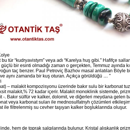
Kolye
 bu tür “kudryavistym” veya adı “Karelya huş gibi.” Hafifçe sall
urur güçlü bir esinti olmadığı zaman o gerçekten, Temmuz ayında k
oğun taç benzer. Paul Petroviç Bazhov masal anlatılan Böyle bir
t ve aynı zamanda bir kuş oturan. Açıkça görüldüğü … ”
i
t) – malakit kompozisyonu üzerinde bakır sulu bir karbonat tuzu
it malakit,% 72 kadar içerir. Malakit monoklinik sistemde, prizmat
it -. Bakır sülfür ve kalker, dolomit, ve diğerleri meydana gelen 
t veya karbonat suları ile mednosulfatnyh çözümleri etkileşimi i
t ile filtrelenmiş su cevher taşıyan kalker boşluklarında oluşur.
nde, hem de toprak salgılarında bulunur. Kristal alışkanlık prizmat