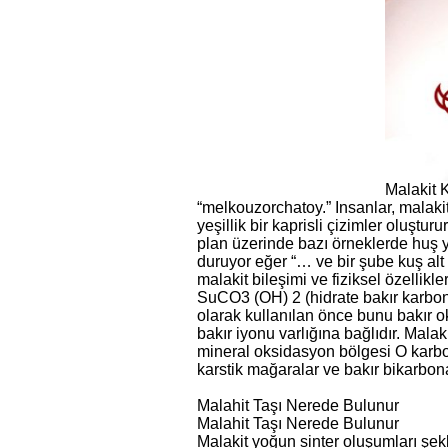
Malakit 
“melkouzorchatoy.” Insanlar, malakit
yeşillik bir kaprisli çizimler oluşt
plan üzerinde bazı örneklerde huş y
duruyor eğer “… ve bir şube kuş al
malakit bileşimi ve fiziksel özellikler
SuCO3 (OH) 2 (hidrate bakır karbona
olarak kullanılan önce bunu bakır oks
bakır iyonu varlığına bağlıdır. Malak
mineral oksidasyon bölgesi O karbona
karstik mağaralar ve bakır bikarbona
Malahit Taşı Nerede Bulunur
Malahit Taşı Nerede Bulunur
Malakit yoğun sinter oluşumları şekli