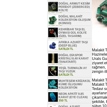
DOĞAL ARMUT KESİM
PERİDOT (ZEBERCED)
KOLYE
SATILDI TL
DOĞAL MALAHİT
KOLEKSİYON OLUŞUM
(KONGO)
SATILDI TL
KEHRİBAR TAŞI EL
OYMASI GÜL KOLYE
(ÖZEL TASARIM)
SATILDI TL
AFRİKA AZURİT TAŞI
(DEEP BLUE)
SATILDI TL
Malakit 
Hazineler
DOĞAL DİASPOR
Urals Gu
KRİSTALİ 8.40 KARAT
(TANATARİT)
ziyaret e
SATILDI TL
rağmen, S
YEŞİL TURMALİN AY
zengin il
TAŞI YÜZÜK
SATILDI TL
Malakit T
MUHTEŞEM KRİZAKOL
Malakit T
KÜME OLUŞUMU
KOLEKSİYON
Tedavi sı
MİNAREL
ayarlanır
NEON APATİT 9.85
SATILDI TL
çıkarmak.
KARAT (EYE CLEAN)
350 TL
şekilde,
sütun 10 
DOĞAL AZURİT