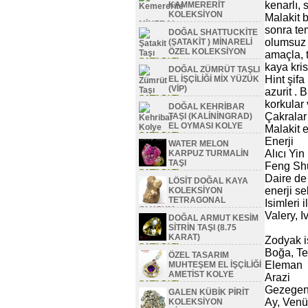
kenarlı, 
KAMMERERİT
KOLEKSİYON
Malakit 
MİNERAL
sonra te
DOĞAL SHATTUCKİTE
SATILDI TL
olumsuz 
(ŞATAKİT ) MİNARELİ
ÖZEL KOLEKSİYON
amaçla, t
SATILDI TL
kaya kris
DOĞAL ZÜMRÜT TAŞLI
Hint şifa
EL İŞÇİLİĞİ MİX YÜZÜK
(VİP)
azurit . 
SATILDI TL
korkular 
DOĞAL KEHRİBAR
Çakralar 
TAŞI (KALİNİNGRAD)
EL OYMASI KOLYE
Malakit 
SATILDI TL
Enerji
WATER MELON
Alıcı Yin
KARPUZ TURMALİN
TAŞI
Feng Shu
SATILDI TL
Daire de
LÖSİT DOĞAL KAYA
enerji se
KOLEKSİYON
TETRAGONAL
Isimleri i
OLUŞUM
Valery, 
DOĞAL ARMUT KESİM
SATILDI TL
SİTRİN TAŞI (8.75
KARAT)
Zodyak iş
SATILDI TL
Boğa, Te
ÖZEL TASARIM
Eleman
MUHTEŞEM EL İŞÇİLİĞİ
AMETİST KOLYE
Arazi
SATILDI TL
Gezege
GALEN KÜBİK PİRİT
Ay, Venü
KOLEKSİYON