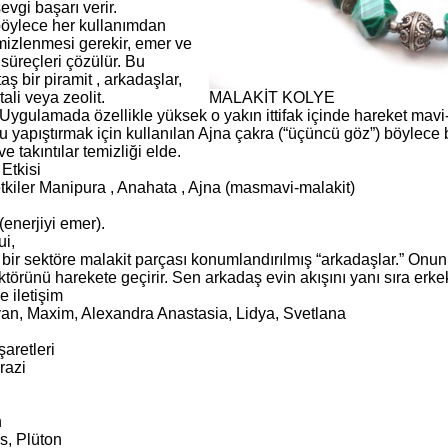
sevgi başarı verir.
böylece her kullanımdan
mizlenmesi gerekir, emer ve
süreçleri çözülür. Bu
aş bir piramit , arkadaşlar,
tali veya zeolit.
MALAKİT KOLYE
 Uygulamada özellikle yüksek o yakın ittifak içinde hareket mavi-y
Bu yapıştırmak için kullanılan Ajna çakra (“üçüncü göz”) böylece bi
ve takıntılar temizliği elde.
Etkisi
etkiler Manipura , Anahata , Ajna (masmavi-malakit)
 (enerjiyi emer).
i,
 bir sektöre malakit parçası konumlandırılmış “arkadaşlar.” Onu
ktörünü harekete geçirir. Sen arkadaş evin akışını yanı sıra erkek
le iletişim
Ivan, Maxim, Alexandra Anastasia, Lidya, Svetlana
aretleri
razi
n
s, Plüton