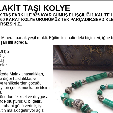
AKİT TAŞI KOLYE
K TAŞ FARKI İLE 925 AYAR GÜMÜŞ EL İŞÇİLİĞİ 1.KALİT
160 KARAT KOLYE ÜRÜNÜMÜZ TEK PARÇADIR.SEVDİKLE
RSİZSİNİZ..
т
 Mineral parlak yeşil renkli. Eğitim toz halindeki biçimleri, iğne be
uşan lifli agrega.
OH) 2
Taşı
Taşı
mler
ş
kede Malakit hastalıkları,
e diğer hastalıklar, ve
 ve tehlikelerden çocuğu
yi bir çocuk muska bir tılsım
u.
vücudun fiziksel ve duygusal
de oluşturur. O bilgelik,
 ruhani gücü verir. Iş iyi
ltın malakit getiriyor ağız