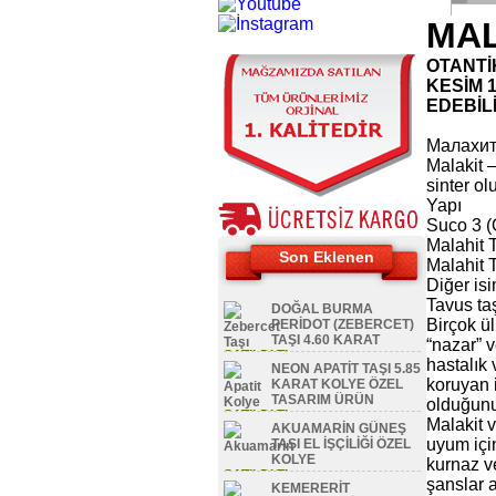
MAL
OTANTİ
KESİM 
EDEBİLİ
Малахи
Malakit –
sinter ol
Yapı
Suco 3 (
Malahit 
Son Eklenen
Malahit 
Diğer isi
Tavus ta
DOĞAL BURMA
Birçok ül
PERİDOT (ZEBERCET)
TAŞI 4.60 KARAT
“nazar” v
SATILDI TL
hastalık
NEON APATİT TAŞI 5.85
koruyan i
KARAT KOLYE ÖZEL
TASARIM ÜRÜN
olduğun
SATILDI TL
Malakit 
AKUAMARİN GÜNEŞ
uyum için
TAŞI EL İŞÇİLİĞİ ÖZEL
KOLYE
kurnaz ve
SATILDI TL
şanslar a
KEMERERİT