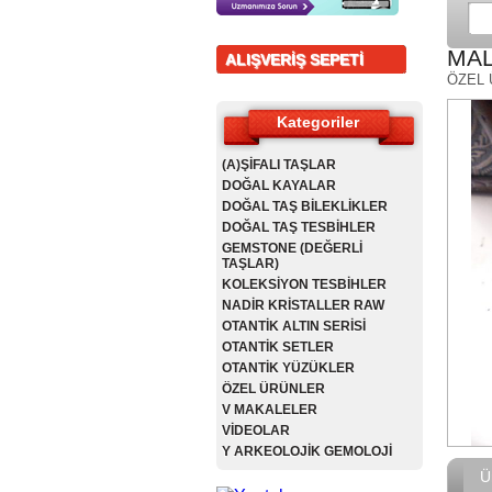
MAL
ALIŞVERİŞ SEPETİ
ÖZEL
Kategoriler
(A)ŞİFALI TAŞLAR
DOĞAL KAYALAR
DOĞAL TAŞ BİLEKLİKLER
DOĞAL TAŞ TESBİHLER
GEMSTONE (DEĞERLİ
TAŞLAR)
KOLEKSİYON TESBİHLER
NADİR KRİSTALLER RAW
OTANTİK ALTIN SERİSİ
OTANTİK SETLER
OTANTİK YÜZÜKLER
ÖZEL ÜRÜNLER
V MAKALELER
VİDEOLAR
Y ARKEOLOJİK GEMOLOJİ
Ü