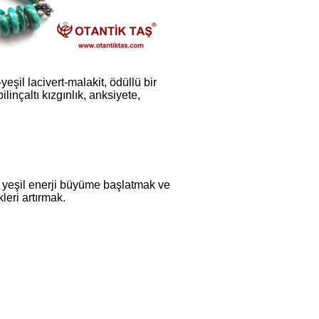
eşil lacivert-malakit, ödüllü bir
linçaltı kızgınlık, anksiyete,
n yeşil enerji büyüme başlatmak ve
leri artırmak.