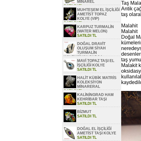
MİNAREL
Taş Mala
SATILDI TL
Antik çağ
MUHTEŞEM EL İŞÇİLİĞİ
taş olara
AMETİST TOPAZ
KOLYE (VIP)
SATILDI TL
Malahit
KARPUZ TURMALİN
Malahit
(WATER MELON)
SATILDI TL
Doğal Mal
kümelerin
DOĞAL DRAVİT
neredeys
OLUŞUM SİYAH
TURMALİN
desenler
KOLEKSİYON PARÇA
taş yumu
MAVİ TOPAZ TAŞI EL
SATILDI TL
Malakit k
İŞÇİLİĞİ KOLYE
SATILDI TL
oksidasyo
kullanıla
HALİT KÜBİK MATRİS
kaydedild
KOLEKSİYON
MİNARERAL
SATILDI TL
KALİNİNGRAD HAM
KEHRİBAR TAŞI
SATILDI TL
BİZMUT
SATILDI TL
DOĞAL EL İŞÇİLİĞİ
AMETİST TAŞI KOLYE
SATILDI TL