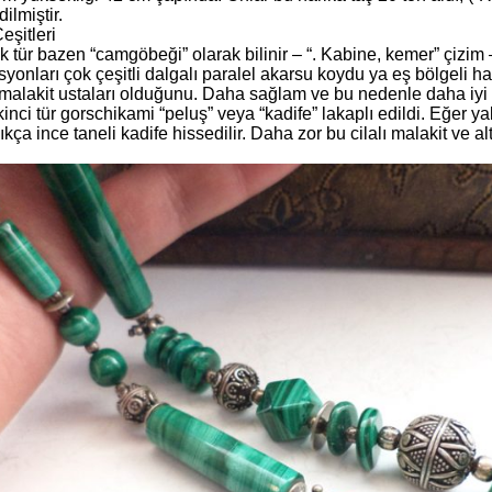
ilmiştir.
eşitleri
lk tür bazen “camgöbeği” olarak bilinir – “. Kabine, kemer” çizim –
yonları çok çeşitli dalgalı paralel akarsu koydu ya eş bölgeli h
malakit ustaları olduğunu. Daha sağlam ve bu nedenle daha iyi bi
kinci tür gorschikami “peluş” veya “kadife” lakaplı edildi. Eğer y
ıkça ince taneli kadife hissedilir. Daha zor bu cilalı malakit ve a