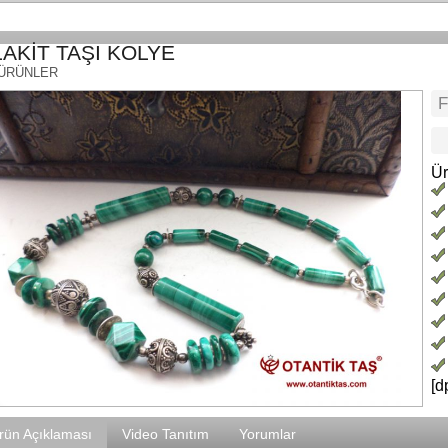
AKİT TAŞI KOLYE
 ÜRÜNLER
Ür
[d
rün Açıklaması
Video Tanıtım
Yorumlar