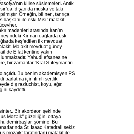
asofya’nın kilise süslemeleri. Antik
sır’da, dışarı da muska ve takı
pılmıştır. Örneğin, bilinen, tanrıça
is başkanı ile eski Mısır malakit
ücevher.
kır madenleri arasında İran’ın
neyindeki Kirman dağlarda eski
ğlarda keşfedilen ilk mevduat
lakit. Malakit mevduat güney
rail’de Eilat kentine yakın
lunmaktadır. Yahudi efsanesine
re, bir zamanlar “Kral Süleyman’ın
ito açıldı. Bu benim akademisyen PS
i parlatma için ılımlı sertlik
eyde dış razluchist, koyu, ağır,
ğını kaydetti.
sinter,. Bir akordeon şeklinde
Rus Mozaik” güzelliğini ortaya
ahı, demirbaşlar, şömine: Bu
narlarında St. Isaac Katedrali sekiz
us mozaik” tarafından) malakit ile