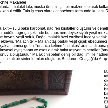
chite Makaleler
lardan malakit takı, muska üretimi için bir malzeme olarak kullan
k kabul edilir. Takı iş esas olarak cabochons formunda kullanılı
akit – sulu bakır karbonat, nadiren kristaller oluşturur ve genel
 nodüler agrega şeklinde bulunur. neredeyse siyah yeşil renk alı
e beyaz, yeşil soluk. Doğal malakit özel cazibesi ince yuvarlak
 ekleyin. “Malachite” – Malahit taş parlak yeşil çiçek ebegümeci
şak anlamına gelen Yunanca kelime “malakos” adını aldı buna g
imyasal ayrışmanın ve esas olarak bakır taşıyan mineraller (örneğ
nuyla oluşturulur. Malakit nispeten geniş bir dağılımı ile nadire
bilen katı bir sinter formları oluşturur. Bu durum Ortaçağ’da Arap
i.
Ma
ta
di
So
ba
bi
so
Ef
Ta