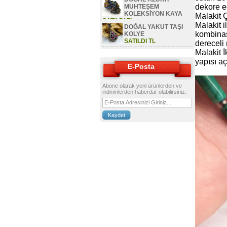
dekore ed
MUHTEŞEM
KOLEKSİYON KAYA
Malakit Ç
SATILDI TL
Malakit i
DOĞAL YAKUT TAŞI
kombinas
KOLYE
SATILDI TL
dereceli 
Malakit İ
yapısı aç
E-Posta
Abone olarak yeni ürünlerden ve
indirimlerden haberdar olabilirsiniz.