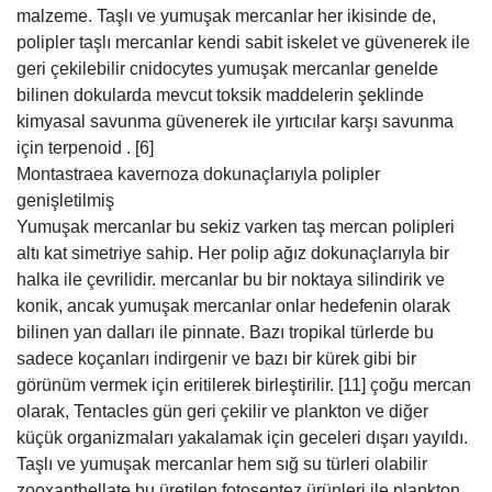
malzeme. Taşlı ve yumuşak mercanlar her ikisinde de,
polipler taşlı mercanlar kendi sabit iskelet ve güvenerek ile
geri çekilebilir cnidocytes yumuşak mercanlar genelde
bilinen dokularda mevcut toksik maddelerin şeklinde
kimyasal savunma güvenerek ile yırtıcılar karşı savunma
için terpenoid . [6]
Montastraea kavernoza dokunaçlarıyla polipler
genişletilmiş
Yumuşak mercanlar bu sekiz varken taş mercan polipleri
altı kat simetriye sahip. Her polip ağız dokunaçlarıyla bir
halka ile çevrilidir. mercanlar bu bir noktaya silindirik ve
konik, ancak yumuşak mercanlar onlar hedefenin olarak
bilinen yan dalları ile pinnate. Bazı tropikal türlerde bu
sadece koçanları indirgenir ve bazı bir kürek gibi bir
görünüm vermek için eritilerek birleştirilir. [11] çoğu mercan
olarak, Tentacles gün geri çekilir ve plankton ve diğer
küçük organizmaları yakalamak için geceleri dışarı yayıldı.
Taşlı ve yumuşak mercanlar hem sığ su türleri olabilir
zooxanthellate bu üretilen fotosentez ürünleri ile plankton