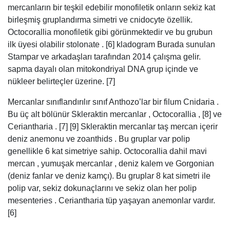
mercanların bir teşkil edebilir monofiletik onların sekiz kat
birleşmiş gruplandırma simetri ve cnidocyte özellik.
Octocorallia monofiletik gibi görünmektedir ve bu grubun
ilk üyesi olabilir stolonate . [6] kladogram Burada sunulan
Stampar ve arkadaşları tarafından 2014 çalışma gelir.
sapma dayalı olan mitokondriyal DNA grup içinde ve
nükleer belirteçler üzerine. [7]
Mercanlar sınıflandırılır sınıf Anthozo’lar bir filum Cnidaria .
Bu üç alt bölünür Skleraktin mercanlar , Octocorallia , [8] ve
Ceriantharia . [7] [9] Skleraktin mercanlar taş mercan içerir
deniz anemonu ve zoanthids . Bu gruplar var polip
genellikle 6 kat simetriye sahip. Octocorallia dahil mavi
mercan , yumuşak mercanlar , deniz kalem ve Gorgonian
(deniz fanlar ve deniz kamçı). Bu gruplar 8 kat simetri ile
polip var, sekiz dokunaçlarını ve sekiz olan her polip
mesenteries . Ceriantharia tüp yaşayan anemonlar vardır.
[6]