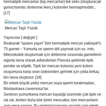
hermatipik mercanlar (taş mercanlar) tek seks (oluşturacak
gonochoristic dinlenme iken,) koloniler hermaphroditic .
[17]
Mercan Taşlı Yüzük
Yayıncılar [ değiştir ]
Bırakarak “spawn yayın” tüm hermatipik mercan yaklaşık%
75 gamet – Yumurta ve sperm döl yaymak için su -into.
Mikroskobik oluşturmak için döllenme sırasında gametlerin
sigorta larva olarak adlandırılan Planula şeklinde tipik
pembe ve eliptik. Tipik bir mercan kolonisi yeni koloni
oluşumuna karşı oran üstesinden gelmek için yılda birkaç
bin larva oluşturur. [18]
Bir erkek büyük yıldız mercan suya sperm bırakmadan,
Montastraea cavernosa’lar.
Senkron yumurtlama mercan kayalığı üzerinde çok tipik ve
sık sık, birden fazla bile türler mevcuttur, tüm mercanların
aynı gece spawn. Bu senkronizasyonu esastır yani erkek