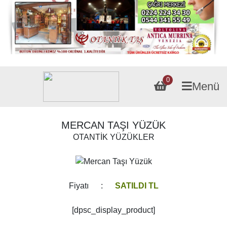
0
Menü
MERCAN TAŞI YÜZÜK
OTANTİK YÜZÜKLER
Fiyatı :
SATILDI TL
[dpsc_display_product]