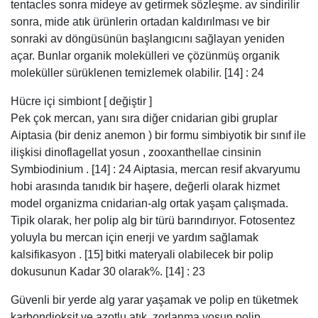
tentacles sonra mideye av getirmek sözleşme. av sindirilir
sonra, mide atık ürünlerin ortadan kaldırılması ve bir
sonraki av döngüsünün başlangıcını sağlayan yeniden
açar. Bunlar organik molekülleri ve çözünmüş organik
moleküller sürüklenen temizlemek olabilir. [14] : 24
Hücre içi simbiont [ değiştir ]
Pek çok mercan, yanı sıra diğer cnidarian gibi gruplar
Aiptasia (bir deniz anemon ) bir formu simbiyotik bir sınıf ile
ilişkisi dinoflagellat yosun , zooxanthellae cinsinin
Symbiodinium . [14] : 24 Aiptasia, mercan resif akvaryumu
hobi arasında tanıdık bir haşere, değerli olarak hizmet
model organizma cnidarian-alg ortak yaşam çalışmada.
Tipik olarak, her polip alg bir türü barındırıyor. Fotosentez
yoluyla bu mercan için enerji ve yardım sağlamak
kalsifikasyon . [15] bitki materyali olabilecek bir polip
dokusunun Kadar 30 olarak%. [14] : 23
Güvenli bir yerde alg yarar yaşamak ve polip en tüketmek
karbondioksit ve azotlu atık. zorlanma yosun polip