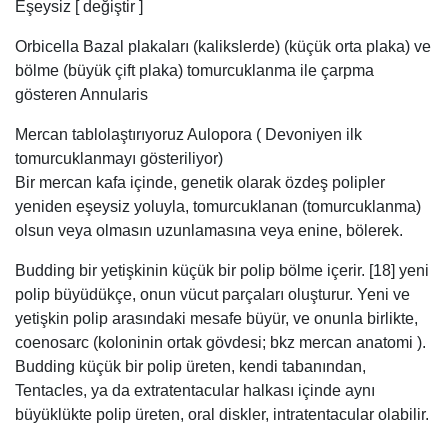
Eşeysiz [ değiştir ]
Orbicella Bazal plakaları (kalikslerde) (küçük orta plaka) ve
bölme (büyük çift plaka) tomurcuklanma ile çarpma
gösteren Annularis
Mercan tablolaştırıyoruz Aulopora ( Devoniyen ilk
tomurcuklanmayı gösteriliyor)
Bir mercan kafa içinde, genetik olarak özdeş polipler
yeniden eşeysiz yoluyla, tomurcuklanan (tomurcuklanma)
olsun veya olmasın uzunlamasına veya enine, bölerek.
Budding bir yetişkinin küçük bir polip bölme içerir. [18] yeni
polip büyüdükçe, onun vücut parçaları oluşturur. Yeni ve
yetişkin polip arasındaki mesafe büyür, ve onunla birlikte,
coenosarc (koloninin ortak gövdesi; bkz mercan anatomi ).
Budding küçük bir polip üreten, kendi tabanından,
Tentacles, ya da extratentacular halkası içinde aynı
büyüklükte polip üreten, oral diskler, intratentacular olabilir.