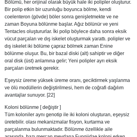
Bölümü, her orijinal olarak büyük hale iki polipler oluşturur.
Bir polip etkin bir uzunluğu boyunca bölme, kendi
coelenteron (gövde) böler sonra genişletmekte ve ne
zaman Boyuna bölünme başlar. Ağız bölünür ve yeni
Tentacles oluştururlar. İki polip böylece daha sonra eksik
vücut parçaları ve dış iskelet oluşturmak yarattı. polipler ve
dış iskelet iki bölüme çapraz bölmek zaman Enine
bölünme oluşur. Bu, bir bazal diski (alt) sahiptir ve diğer
oral disk (üst) anlamına gelir; Yeni polipler ayrı eksik
parçaları üretmek gerekir.
Eşeysiz üreme yüksek üreme oranı, geciktirmek yaşlanma
ve ölü modüllerin değiştirilmesi, hem de coğrafi dağılım
avantajlar sunuyor. [22]
Koloni bölünme [ değiştir ]
Tüm koloniler aynı genotip ile iki koloni oluşturan, eşeysiz
üretebilir. olası mekanizmalar fisyon, kurtarma ve
parçalanma bulunmaktadır. Bölünme özellikle aile
arasında, bazı mercan meydana Fungiidae koloni erken