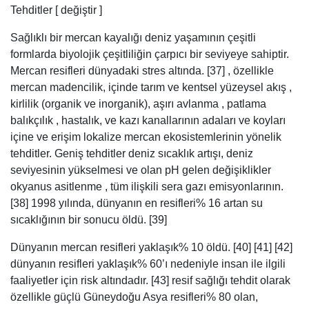
Tehditler [ değiştir ]
Sağlıklı bir mercan kayalığı deniz yaşamının çeşitli
formlarda biyolojik çeşitliliğin çarpıcı bir seviyeye sahiptir.
Mercan resifleri dünyadaki stres altında. [37] , özellikle
mercan madencilik, içinde tarım ve kentsel yüzeysel akış ,
kirlilik (organik ve inorganik), aşırı avlanma , patlama
balıkçılık , hastalık, ve kazı kanallarının adaları ve koyları
içine ve erişim lokalize mercan ekosistemlerinin yönelik
tehditler. Geniş tehditler deniz sıcaklık artışı, deniz
seviyesinin yükselmesi ve olan pH gelen değişiklikler
okyanus asitlenme , tüm ilişkili sera gazı emisyonlarının.
[38] 1998 yılında, dünyanın en resifleri% 16 artan su
sıcaklığının bir sonucu öldü. [39]
Dünyanın mercan resifleri yaklaşık% 10 öldü. [40] [41] [42]
dünyanın resifleri yaklaşık% 60’ı nedeniyle insan ile ilgili
faaliyetler için risk altındadır. [43] resif sağlığı tehdit olarak
özellikle güçlü Güneydoğu Asya resifleri% 80 olan,