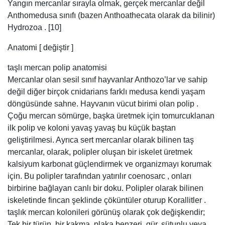
Yangın mercanlar sırayla olmak, gerçek mercanlar değil
Anthomedusa sınıfı (bazen Anthoathecata olarak da bilinir)
Hydrozoa . [10]
Anatomi [ değiştir ]
taşlı mercan polip anatomisi
Mercanlar olan sesil sınıf hayvanlar Anthozo’lar ve sahip
değil diğer birçok cnidarians farklı medusa kendi yaşam
döngüsünde sahne. Hayvanın vücut birimi olan polip .
Çoğu mercan sömürge, başka üretmek için tomurcuklanan
ilk polip ve koloni yavaş yavaş bu küçük baştan
geliştirilmesi. Ayrıca sert mercanlar olarak bilinen taş
mercanlar, olarak, polipler oluşan bir iskelet üretmek
kalsiyum karbonat güçlendirmek ve organizmayı korumak
için. Bu polipler tarafından yatırılır coenosarc , onları
birbirine bağlayan canlı bir doku. Polipler olarak bilinen
iskeletinde fincan şeklinde çöküntüler oturup Korallitler .
taşlık mercan kolonileri görünüş olarak çok değişkendir;
Tek bir türün, bir kakma, plaka benzeri, gür, sütunlu veya