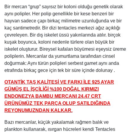
Bir mercan “grup” sayısız bir koloni olduğu genetik olarak
aynı polipler. Her polip genellikle bir kese benzeri bir
hayvan sadece çapı birkaç milimetre uzunluğunda ve bir
kaç santimetredir. Bir dizi tentacles merkezi ağız açıklığı
çevreleyen. Bir dış iskelet üssü yakınlarında atılır. birçok
kuşak boyunca, koloni nedenle türlere olan büyük bir
iskelet oluşturur. Bireysel kafaları büyümesi eşeysiz üreme
poliplerin. Mercanlar da yumurtlama tarafından cinsel
doğurmak: Aynı türün polipleri serbest gamet aynı anda
etrafında birkaç gece için tek bir süre içinde dolunay .
OTANTİK TAŞ KALİTESİ VE FARKI İLE 925 AYAR
GÜMÜŞ EL İŞÇİLİĞİ %100 DOĞAL KIRMIZI
ENDONEZYA BAMBU MERCANI 24.47 CRT
ÜRÜNÜMÜZ TEK PARÇA OLUP SATILDIĞINDA
REYONUMUZNDAN KALKAR.
Bazı mercanlar, küçük yakalamak rağmen balık ve
plankton kullanarak, ısırgan hücreleri kendi Tentacles