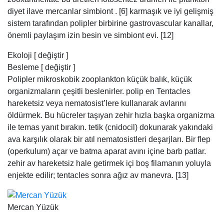
diyet ilave mercanlar simbiont . [6] karmaşık ve iyi gelişmiş
sistem tarafından polipler birbirine gastrovascular kanallar,
önemli paylaşım izin besin ve simbiont evi. [12]
Ekoloji [ değiştir ]
Besleme [ değiştir ]
Polipler mikroskobik zooplankton küçük balık, küçük
organizmaların çeşitli beslenirler. polip en Tentacles
hareketsiz veya nematosist’lere kullanarak avlarını
öldürmek. Bu hücreler taşıyan zehir hızla başka organizma
ile temas yanıt bırakın. tetik (cnidocil) dokunarak yakındaki
ava karşılık olarak bir atıl nematosistleri deşarjları. Bir flep
(operkulum) açar ve batma aparat avını içine barb patlar.
zehir av hareketsiz hale getirmek içi boş filamanın yoluyla
enjekte edilir; tentacles sonra ağız av manevra. [13]
Mercan Yüzük