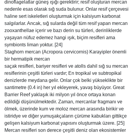
dinoflagelatlar güneş ışığı gerektirir; resif oluşturan mercan
nedenle esas olarak sığ suda bulunur. Onlar resif çerçevesi
haline sert iskeletleri oluşturmak için kalsiyum karbonat
salgılarlar. Ancak, sığ sularda değil tüm resif yapan mercan
zooxanthellae içerir ve bazı derin su türleri, derinliklerde
yaşayan nüfuz edemez hangi ışık, biçim resifleri ama
symbionts liman yoktur. [24]
Staghorn mercan (Acropora cervicornis) Karayipler önemli
bir hermatipik mercan
saçak resifleri, bariyer resifleri ve atolls dahil sığ su mercan
resiflerinin çeşitli türleri vardır; En tropikal ve subtropikal
denizlerde meydana gelir. Onlar çok belki yükseklikte bir
santimetre (0.4 in) her yıl ekleyerek, yavaş büyüyor. Great
Barrier Reef yaklaşık iki milyon yıl önce ortaya konan
edildiği düşünülmektedir. Zaman, mercanlar fragmanı ve
ölmek, üzerinde kum ve moloz mercan arasında birikir ve
istiridye ve diğer yumuşakçaların çürüme kabukları gittikçe
gelişen kalsiyum karbonat yapısını oluşturmak üzere. [25]
Mercan resifleri son derece çeşitli deniz olan ekosistemler