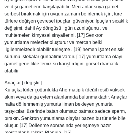
ve dişi gametlerin karşılayabilir. Mercanlar suya gamet
serbest bırakmak için uygun zamanı belirlemek için, türe
türlere değişen çevresel ipuçları güveniyor. Ipuçları sıcaklık
değişimi, dahil Ay döngüsü , gün uzunluğunu , ve
muhtemelen kimyasal sinyallerini. [17] Senkron
yumurtlama melezler oluşturur ve mercan belki
ilgilenmektedir olabilir türleşme . [19] hemen işaret en sık
sürümü istekalar günbatımı vardır. [ 17] yumurtlama olayı
gamet genellikle temiz su karıştırdığın, görsel dramatik
olabilir.
Anaçlar [ değiştir ]
Kuluçka türler çoğunlukla Ahermatipik (değil resif) yüksek
akım veya dalga eylem alanlarında bulunmaktadır. Anaçlar
hafta döllenmemiş yumurta liman bekleyen yumurta
taşıyıcıları üzerinde batan olumsuz batmaz sadece sperm,
bırakın. Senkron yumurtlama olaylar bazen bu türlerle bile
oluşur. [17] Döllenme sonrasında yerleşmeye hazır
mercanlar bırakma Planula. [15]