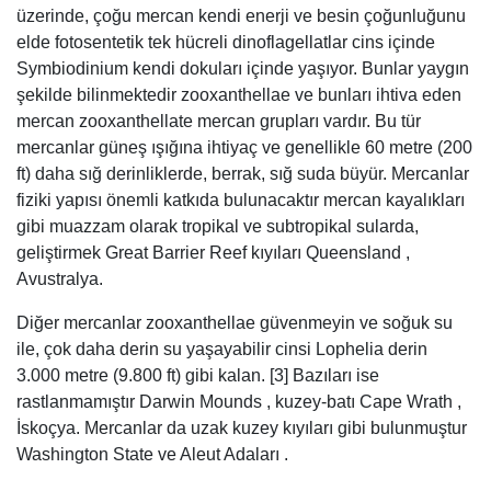
üzerinde, çoğu mercan kendi enerji ve besin çoğunluğunu
elde fotosentetik tek hücreli dinoflagellatlar cins içinde
Symbiodinium kendi dokuları içinde yaşıyor. Bunlar yaygın
şekilde bilinmektedir zooxanthellae ve bunları ihtiva eden
mercan zooxanthellate mercan grupları vardır. Bu tür
mercanlar güneş ışığına ihtiyaç ve genellikle 60 metre (200
ft) daha sığ derinliklerde, berrak, sığ suda büyür. Mercanlar
fiziki yapısı önemli katkıda bulunacaktır mercan kayalıkları
gibi muazzam olarak tropikal ve subtropikal sularda,
geliştirmek Great Barrier Reef kıyıları Queensland ,
Avustralya.
Diğer mercanlar zooxanthellae güvenmeyin ve soğuk su
ile, çok daha derin su yaşayabilir cinsi Lophelia derin
3.000 metre (9.800 ft) gibi kalan. [3] Bazıları ise
rastlanmamıştır Darwin Mounds , kuzey-batı Cape Wrath ,
İskoçya. Mercanlar da uzak kuzey kıyıları gibi bulunmuştur
Washington State ve Aleut Adaları .