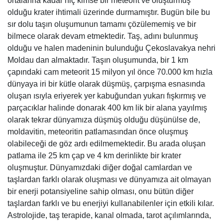
ortalarına kadar hiç kimse bir meteorit ve oluşturmuş
olduğu krater ihtimali üzerinde durmamıştır. Bugün bile bu
sır dolu taşın oluşumunun tamamı çözülememiş ve bir
bilmece olarak devam etmektedir. Taş, adını bulunmuş
olduğu ve halen madeninin bulunduğu Çekoslavakya nehri
Moldau dan almaktadır. Taşın oluşumunda, bir 1 km
çapındaki cam meteorit 15 milyon yıl önce 70.000 km hızla
dünyaya iri bir kütle olarak düşmüş, çarpışma esnasında
oluşan ısıyla eriyerek yer kabuğundan yukarı fışkırmış ve
parçacıklar halinde donarak 400 km lik bir alana yayılmış
olarak tekrar dünyamıza düşmüş olduğu düşünülse de,
moldavitin, meteoritin patlamasından önce oluşmuş
olabileceği de göz ardı edilmemektedir. Bu arada oluşan
patlama ile 25 km çap ve 4 km derinlikte bir krater
oluşmuştur. Dünyamızdaki diğer doğal camlardan ve
taşlardan farklı olarak oluşması ve dünyamıza ait olmayan
bir enerji potansiyeline sahip olması, onu bütün diğer
taşlardan farklı ve bu enerjiyi kullanabilenler için etkili kılar.
Astrolojide, taş terapide, kanal olmada, tarot açılımlarında,