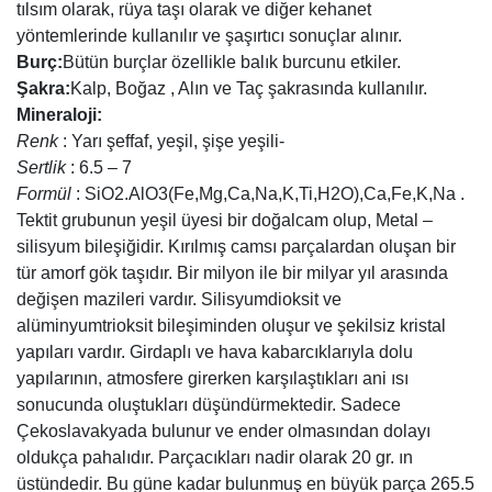
tılsım olarak, rüya taşı olarak ve diğer kehanet
yöntemlerinde kullanılır ve şaşırtıcı sonuçlar alınır.
Burç:
Bütün burçlar özellikle balık burcunu etkiler.
Şakra:
Kalp, Boğaz , Alın ve Taç şakrasında kullanılır.
Mineraloji:
Renk
: Yarı şeffaf, yeşil, şişe yeşili-
Sertlik
: 6.5 – 7
Formül
: SiO2.AlO3(Fe,Mg,Ca,Na,K,Ti,H2O),Ca,Fe,K,Na .
Tektit grubunun yeşil üyesi bir doğalcam olup, Metal –
silisyum bileşiğidir. Kırılmış camsı parçalardan oluşan bir
tür amorf gök taşıdır. Bir milyon ile bir milyar yıl arasında
değişen mazileri vardır. Silisyumdioksit ve
alüminyumtrioksit bileşiminden oluşur ve şekilsiz kristal
yapıları vardır. Girdaplı ve hava kabarcıklarıyla dolu
yapılarının, atmosfere girerken karşılaştıkları ani ısı
sonucunda oluştukları düşündürmektedir. Sadece
Çekoslavakyada bulunur ve ender olmasından dolayı
oldukça pahalıdır. Parçacıkları nadir olarak 20 gr. ın
üstündedir. Bu güne kadar bulunmuş en büyük parça 265.5