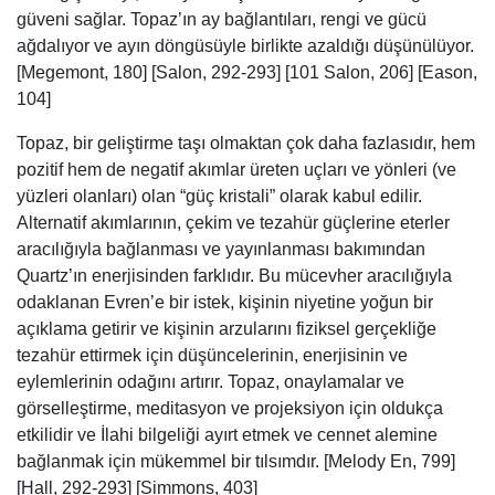
güveni sağlar. Topaz’ın ay bağlantıları, rengi ve gücü
ağdalıyor ve ayın döngüsüyle birlikte azaldığı düşünülüyor.
[Megemont, 180] [Salon, 292-293] [101 Salon, 206] [Eason,
104]
Topaz, bir geliştirme taşı olmaktan çok daha fazlasıdır, hem
pozitif hem de negatif akımlar üreten uçları ve yönleri (ve
yüzleri olanları) olan “güç kristali” olarak kabul edilir.
Alternatif akımlarının, çekim ve tezahür güçlerine eterler
aracılığıyla bağlanması ve yayınlanması bakımından
Quartz’ın enerjisinden farklıdır. Bu mücevher aracılığıyla
odaklanan Evren’e bir istek, kişinin niyetine yoğun bir
açıklama getirir ve kişinin arzularını fiziksel gerçekliğe
tezahür ettirmek için düşüncelerinin, enerjisinin ve
eylemlerinin odağını artırır. Topaz, onaylamalar ve
görselleştirme, meditasyon ve projeksiyon için oldukça
etkilidir ve İlahi bilgeliği ayırt etmek ve cennet alemine
bağlanmak için mükemmel bir tılsımdır. [Melody En, 799]
[Hall, 292-293] [Simmons, 403]