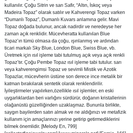
kullanılır. Çoğu Sitrin ve sarı Safir, “Altın, İskoç veya
Madeira Topaz” olarak satılır ve Kahverengi Topaz varken
“Dumanlı Topaz”, Dumanlı Kuvars anlamına gelir. Mavi
Topaz doğada bulunur, ancak nadirdir ve neredeyse her
zaman açık renklidir. Mücevheratta kullanılan Blue
Topaz’ın tümü olmasa da çoğu, ışınlanmış ve ardından
ticari markalı Sky Blue, London Blue, Swiss Blue, vb.
Üretmek için ısıl işleme tabi tutulmuş açık veya açık renkli
Topaz’tır. Çoğu Pembe Topaz ısıl işleme tabi tutulur. sarı
veya kahverengimsi Topaz ve sevimli Mistik ve Azotik
Topazlar, mücevherin üstüne son derece ince metalik bir
katman bırakılarak sentetik olarak renklendirilir.
İyileştirmeler yapılırken,özellikle ısıl işlemler, en eski
uygarlıklardan beri varlığını sürdürür, doğanın kristallerinin
olağanüstü güzelliğinden uzaklaşmaz. Bununla birlikte,
saygın bayilerden satın almak ve ne aldığınızı ve metafizik
kullanım için amaçlarınızı yerine getirip getirmediklerini
bilmek önemlidir. [Melody En, 799]