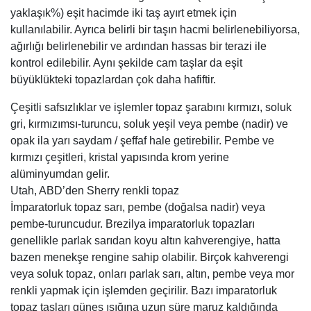
yaklaşık%) eşit hacimde iki taş ayırt etmek için
kullanılabilir. Ayrıca belirli bir taşın hacmi belirlenebiliyorsa,
ağırlığı belirlenebilir ve ardından hassas bir terazi ile
kontrol edilebilir. Aynı şekilde cam taşlar da eşit
büyüklükteki topazlardan çok daha hafiftir.
Çeşitli safsızlıklar ve işlemler topaz şarabını kırmızı, soluk
gri, kırmızımsı-turuncu, soluk yeşil veya pembe (nadir) ve
opak ila yarı saydam / şeffaf hale getirebilir. Pembe ve
kırmızı çeşitleri, kristal yapısında krom yerine
alüminyumdan gelir.
Utah, ABD’den Sherry renkli topaz
İmparatorluk topaz sarı, pembe (doğalsa nadir) veya
pembe-turuncudur. Brezilya imparatorluk topazları
genellikle parlak sarıdan koyu altın kahverengiye, hatta
bazen menekşe rengine sahip olabilir. Birçok kahverengi
veya soluk topaz, onları parlak sarı, altın, pembe veya mor
renkli yapmak için işlemden geçirilir. Bazı imparatorluk
topaz taşları güneş ışığına uzun süre maruz kaldığında