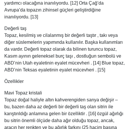
yardımcı olacağına inanılıyordu. [12] Orta Çağ’da
Avrupa’da topazın zihinsel güçleri geliştirdiğine
inanılıyordu. [13]
Değerli taş
Topaz, kesilmiş ve cilalanmış bir değerli taştır , takı veya
diğer süslemelerin yapımında kullanılır. Başka kullanımları
da vardır. Değerli topaz olarak da bilinen turuncu topaz,
Kasım ayının geleneksel burç taşı , dostluğun sembolü ve
ABD’nin Utah eyaletinin eyalet mücevheri . [14] Blue topaz,
ABD’nin Teksas eyaletinin eyalet mücevheri . [15]
Özellikler
Mavi Topaz kristali
Topaz doğal haliyle altın kahverengiden sarıya değişir –
bu, bazen daha az değerli bir değerli taş olan sitrin ile
karıştırıldığı anlamına gelen bir özelliktir . [16] özgül ağırlığı
bu sitrin önemli ölçüde daha ağır olduğu topaz, ancak,
aracın her renkten ve bu ağırlık farkını (25 hacim başına