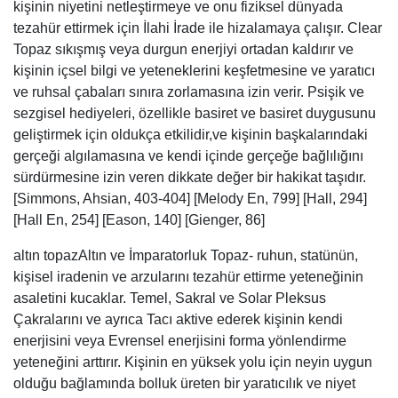
kişinin niyetini netleştirmeye ve onu fiziksel dünyada
tezahür ettirmek için İlahi İrade ile hizalamaya çalışır. Clear
Topaz sıkışmış veya durgun enerjiyi ortadan kaldırır ve
kişinin içsel bilgi ve yeteneklerini keşfetmesine ve yaratıcı
ve ruhsal çabaları sınıra zorlamasına izin verir. Psişik ve
sezgisel hediyeleri, özellikle basiret ve basiret duygusunu
geliştirmek için oldukça etkilidir,ve kişinin başkalarındaki
gerçeği algılamasına ve kendi içinde gerçeğe bağlılığını
sürdürmesine izin veren dikkate değer bir hakikat taşıdır.
[Simmons, Ahsian, 403-404] [Melody En, 799] [Hall, 294]
[Hall En, 254] [Eason, 140] [Gienger, 86]
altın topazAltın ve İmparatorluk Topaz- ruhun, statünün,
kişisel iradenin ve arzularını tezahür ettirme yeteneğinin
asaletini kucaklar. Temel, Sakral ve Solar Pleksus
Çakralarını ve ayrıca Tacı aktive ederek kişinin kendi
enerjisini veya Evrensel enerjisini forma yönlendirme
yeteneğini arttırır. Kişinin en yüksek yolu için neyin uygun
olduğu bağlamında bolluk üreten bir yaratıcılık ve niyet