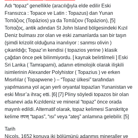
Adı “topaz” genellikle (aracılığıyla elde edilir Eski
Fransızca : Topace ve Latin : Topazus) dan Yunan
Τοπάζιος (Τοpáziοs) ya da Τοπάζιον (Τοpáziοn), [5]
Τοπαζος, antik adından St John Island bölgesindeki Kızıl
Deniz bulması zor olan ve eski zamanlarda sarı bir taşın
(şimdi krizolit olduğuna inanılıyor : sarımsı olivin )
çıkarıldığı; Topaz’ın kendisi ( topazios yerine ) klasik
çağdan önce pek bilinmiyordu. [ kaynak belirtilmeli ] Eski
Sri Lanka ( Tamraparni), adanın etimolojik olarak ilişkili
isimlerinin Alexander Polyhistor ( Topazius ) ve erken
Mısırlılar ( Topapwene ) – “Topaz ülkesi” tarafından
yapılmasına yol açan yerli oryantal topazları Yunanistan ve
eski Mısır’a ihraç etti. [6] [7] Pliny söyledi topazos bir olan
efsanevi ada Kızıldeniz ve mineral “topaz” önce orada
mayınlı edildi. Alternatif olarak, topaz kelimesi Sanskritçe
kelime तपस् “tapas”, “ısı” veya “ateş” anlamına gelebilir. [5]
Tarih
Nicols, 1652 konuya iki bölümünü adanmış mineraller ve