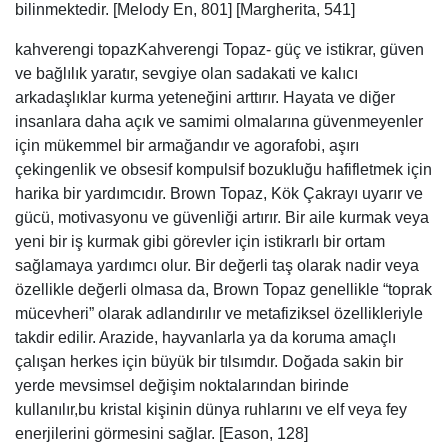
bilinmektedir. [Melody En, 801] [Margherita, 541]
kahverengi topazKahverengi Topaz- güç ve istikrar, güven
ve bağlılık yaratır, sevgiye olan sadakati ve kalıcı
arkadaşlıklar kurma yeteneğini arttırır. Hayata ve diğer
insanlara daha açık ve samimi olmalarına güvenmeyenler
için mükemmel bir armağandır ve agorafobi, aşırı
çekingenlik ve obsesif kompulsif bozukluğu hafifletmek için
harika bir yardımcıdır. Brown Topaz, Kök Çakrayı uyarır ve
gücü, motivasyonu ve güvenliği artırır. Bir aile kurmak veya
yeni bir iş kurmak gibi görevler için istikrarlı bir ortam
sağlamaya yardımcı olur. Bir değerli taş olarak nadir veya
özellikle değerli olmasa da, Brown Topaz genellikle “toprak
mücevheri” olarak adlandırılır ve metafiziksel özellikleriyle
takdir edilir. Arazide, hayvanlarla ya da koruma amaçlı
çalışan herkes için büyük bir tılsımdır. Doğada sakin bir
yerde mevsimsel değişim noktalarından birinde
kullanılır,bu kristal kişinin dünya ruhlarını ve elf veya fey
enerjilerini görmesini sağlar. [Eason, 128]