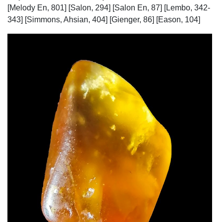
[Melody En, 801] [Salon, 294] [Salon En, 87] [Lembo, 342-
343] [Simmons, Ahsian, 404] [Gienger, 86] [Eason, 104]