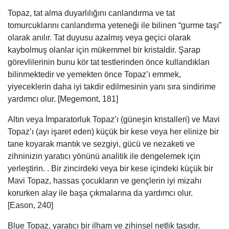
Topaz, tat alma duyarlılığını canlandırma ve tat
tomurcuklarını canlandırma yeteneği ile bilinen “gurme taşı”
olarak anılır. Tat duyusu azalmış veya geçici olarak
kaybolmuş olanlar için mükemmel bir kristaldir. Şarap
görevlilerinin bunu kör tat testlerinden önce kullandıkları
bilinmektedir ve yemekten önce Topaz’ı emmek,
yiyeceklerin daha iyi takdir edilmesinin yanı sıra sindirime
yardımcı olur. [Megemont, 181]
Altın veya İmparatorluk Topaz’ı (güneşin kristalleri) ve Mavi
Topaz’ı (ayı işaret eden) küçük bir kese veya her elinize bir
tane koyarak mantık ve sezgiyi, gücü ve nezaketi ve
zihninizin yaratıcı yönünü analitik ile dengelemek için
yerleştirin. . Bir zincirdeki veya bir kese içindeki küçük bir
Mavi Topaz, hassas çocukların ve gençlerin iyi mizahı
korurken alay ile başa çıkmalarına da yardımcı olur.
[Eason, 240]
Blue Topaz, yaratıcı bir ilham ve zihinsel netlik taşıdır.