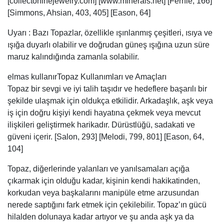
[collectorfinejewelry.com] [www.minerals.net] [Fernie, 166]
[Simmons, Ahsian, 403, 405] [Eason, 64]
Uyarı : Bazı Topazlar, özellikle ışınlanmış çeşitleri, ısıya ve
ışığa duyarlı olabilir ve doğrudan güneş ışığına uzun süre
maruz kalındığında zamanla solabilir.
elmas kullanırTopaz Kullanımları ve Amaçları
Topaz bir sevgi ve iyi talih taşıdır ve hedeflere başarılı bir
şekilde ulaşmak için oldukça etkilidir. Arkadaşlık, aşk veya
iş için doğru kişiyi kendi hayatına çekmek veya mevcut
ilişkileri geliştirmek harikadır. Dürüstlüğü, sadakati ve
güveni içerir. [Salon, 293] [Melodi, 799, 801] [Eason, 64,
104]
Topaz, diğerlerinde yalanları ve yanılsamaları açığa
çıkarmak için olduğu kadar, kişinin kendi hakikatinden,
korkudan veya başkalarını manipüle etme arzusundan
nerede saptığını fark etmek için çekilebilir. Topaz’ın gücü
hilalden dolunaya kadar artıyor ve şu anda aşk ya da