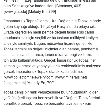
kelimesinin “ateş” anlamına geldiği Hindistan’ın eski dili
olan Sanskritçe’ye kadar izler . [Simmons, 403]
[www.gia.edu] [Melody En, 799]
“İmparatorluk Topazı” terimi, Ural Dağları’nın Topaz’ın önde
gelen kaynağı olduğu 19. yüzyıl Rusya’sında ortaya çıktı.
Orada keşfedilen nadir pembe değerli taşlar Rus çarını
onurlandırmak için seçildi ve bu taşların mülkiyeti kraliyet
ailesiyle sınırlıydı. Bugün, mücevher ticareti genellikle
Topaz terimini en değerli biçimler olan pembe, pembemsi
altın, altın sarısı-turuncu, turuncu-kahverengi ve kırmızı
tonlarda kullanmaktadır. Gerçek İmparatorluk Topazı her
zaman işlenmez ve yapay yollarla renklendirilmiş malzeme
gerçek İmparatorluk Topazı olarak kabul edilmez.
[www.collectorfinejewelry.com] [www.minerals.net]
[ajsgem.com] [Melody En, 799]
Topaz geniş bir renk yelpazesinde bulunduğundan, diğer
şeffaf değerli taşlara benzeyebilir ve “Değerli Topaz” terimi
genellikle gerçek Topaz ve benzerleri ayırt etmek için