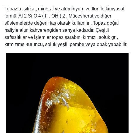
Topaz a, silikat, mineral ve alüminyum ve flor ile kimyasal
formül Al 2 Si O 4 ( F , OH ) 2 . Mücevherat ve diğer
süslemelerde değerli taş olarak kullanılır . Topaz doğal
haliyle altın kahverengiden sarıya kadardır. Çeşitli
safsızlıklar ve işlemler topaz şarabını kırmızı, soluk gri,
kırmızımsı-turuncu, soluk yeşil, pembe veya opak yapabilir.