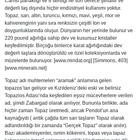
Camsı parlaklığı ve 8 sertliği ile son derece şeffaftır ve
değerli taş dışında hiçbir endüstriyel kullanımı yoktur.
Topaz, sarı, altın, turuncu, kırmızı, mavi, yeşil, mor ve
kahverenginin yanı sıra renksizin çeşitli ton ve
doygunluklarında oluşur. Dünyanın her yerinde bulunur ve
220 pound ağırlığa sahip dev ve kusursuz kristaller
keşfedilmiştir. Birçoğu binlerce karat ağırlığındaki dev
değerli taşlara dönüştürüldü ve özel koleksiyonlarda ve
müzelerde bulunuyor. [www.mindat.org] [Simmons, 403]
[www.minerals.net]
Topaz adı muhtemelen “aramak” anlamına gelen
topazos’tan geliyor ve Kızıldeniz’deki eski ve belirsiz
Topazios Adası’nda keşfedilen eşsiz mücevherlere verilen
ad, şimdi Zabargad olarak anılıyor. Bununla birlikte, ada
hiçbir zaman Topaz üretmedi, ancak Peridot’un ana
kaynağıydı ( antik çağda tüm sarı taşların Topaz olarak
adlandırıldığı bir zamanda “Gerçek Topaz” olarak anılır).
Bazı akademisyenler, ismin kökenini, topas veya tapaz