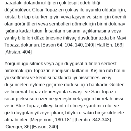
paradaki dolandırıcılığı en çok tespit edebildiği
düşünülüyor. Clear Topaz en çok ay ile uyumlu olduğu için,
kristal bir top okurken giyin veya taşıyın ve sizin için önemli
olan görüntüleri veya sembolleri görmek için birini dolunay
ışığına kadar tutun. İnsanların sırlarını açıklamasına veya
yanlış bilgileri düzeltmesine ihtiyaç duyduğunuzda bir Mavi
Topaza dokunun. [Eason 64, 104, 140, 240] [Hall En, 163]
[Ahsian, 404]
Yorgunluğu silmek veya ağır duygusal rutinleri serbest
bırakmak için Topaz’ın enerjisini kullanın. Kişinin ruh halini
yükseltmesi ve kendisi hakkında iyi hissetmesi ve iyi
düşünceleri eyleme geçirme dürtüsü için harikadır. Golden
ve Imperial Topaz depresyonla savaşır ve Sarı Topaz’ı
solar pleksusun üzerine yerleştirmek yoğun bir refah hissi
verir. Blue Topaz, öfkeyi kontrol etmeye yardımcı olur ve
gizli duyguları yüzeye çıkarır, böylece sakin bir şekilde ele
alınabilirler. [Megemont, 180-181] [Lembo, 342-343]
[Gienger, 86] [Eason, 240]