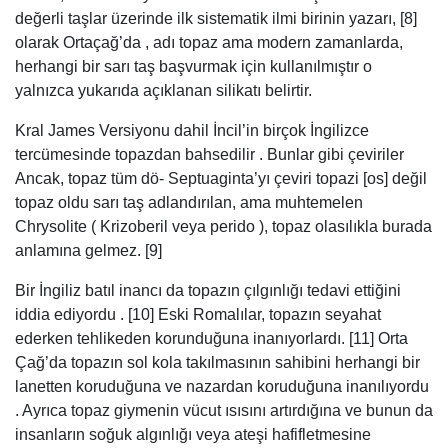
değerli taşlar üzerinde ilk sistematik ilmi birinin yazarı, [8]
olarak Ortaçağ’da , adı topaz ama modern zamanlarda,
herhangi bir sarı taş başvurmak için kullanılmıştır o
yalnızca yukarıda açıklanan silikatı belirtir.
Kral James Versiyonu dahil İncil’in birçok İngilizce
tercümesinde topazdan bahsedilir . Bunlar gibi çeviriler
Ancak, topaz tüm dö- Septuaginta’yı çeviri topazi [os] değil
topaz oldu sarı taş adlandırılan, ama muhtemelen
Chrysolite ( Krizoberil veya perido ), topaz olasılıkla burada
anlamına gelmez. [9]
Bir İngiliz batıl inancı da topazın çılgınlığı tedavi ettiğini
iddia ediyordu . [10] Eski Romalılar, topazın seyahat
ederken tehlikeden korunduğuna inanıyorlardı. [11] Orta
Çağ’da topazın sol kola takılmasının sahibini herhangi bir
lanetten koruduğuna ve nazardan koruduğuna inanılıyordu
. Ayrıca topaz giymenin vücut ısısını artırdığına ve bunun da
insanların soğuk algınlığı veya ateşi hafifletmesine