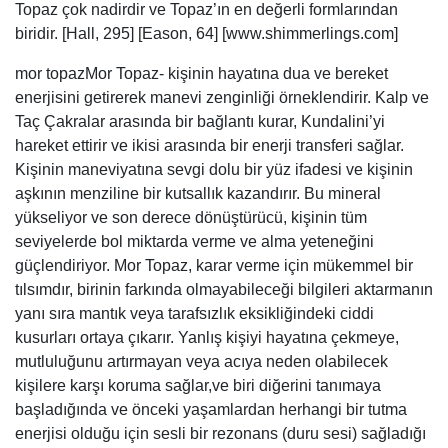
Topaz çok nadirdir ve Topaz’ın en değerli formlarından
biridir. [Hall, 295] [Eason, 64] [www.shimmerlings.com]
mor topazMor Topaz- kişinin hayatına dua ve bereket
enerjisini getirerek manevi zenginliği örneklendirir. Kalp ve
Taç Çakralar arasında bir bağlantı kurar, Kundalini’yi
hareket ettirir ve ikisi arasında bir enerji transferi sağlar.
Kişinin maneviyatına sevgi dolu bir yüz ifadesi ve kişinin
aşkının menziline bir kutsallık kazandırır. Bu mineral
yükseliyor ve son derece dönüştürücü, kişinin tüm
seviyelerde bol miktarda verme ve alma yeteneğini
güçlendiriyor. Mor Topaz, karar verme için mükemmel bir
tılsımdır, birinin farkında olmayabileceği bilgileri aktarmanın
yanı sıra mantık veya tarafsızlık eksikliğindeki ciddi
kusurları ortaya çıkarır. Yanlış kişiyi hayatına çekmeye,
mutluluğunu artırmayan veya acıya neden olabilecek
kişilere karşı koruma sağlar,ve biri diğerini tanımaya
başladığında ve önceki yaşamlardan herhangi bir tutma
enerjisi olduğu için sesli bir rezonans (duru sesi) sağladığı