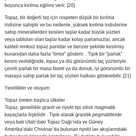
boyunca kırılma eğilimi verir. [20]
Topaz, bir değerli taş için nispeten düşük bir kırılma
indisine sahiptir ve bu nedenle, yüksek kırılma indislerine
sahip minerallerden kesilen taşlar kadar büyük yüzleri
veya tabloları olan taşlar kadar kolay parlamazlar, ancak
kaliteli renksiz topaz parıldar ve benzer şekilde kesilmiş
kuvarsdan daha fazla “ömür” gösterir. . Tipik bir “parlak”
kesim verildiğinde, topaz ya ölü görünümlü taç yüzleriyle
çevrili parlak bir masa faseti ya da donuk, iyi görünümlü bir
masaya sahip parlak bir taç yüzleri halkası gösterebilir. [21]
Yerellikler ve oluşum
Topaz üreten başlıca ülkeler
Topaz, genellikle granit ve riyolit tipi silisli magmatik
kayaçlarla ilişkilidir . Tipik olarak granitik pegmatitlerde
veya batı Utah’daki Topaz Dağı’nda ve Güney
Amerika’daki Chivinar’da bulunan riyolit lav akışlarındaki