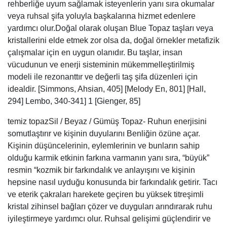
rehberliğe uyum sağlamak isteyenlerin yanı sıra okumalar
veya ruhsal şifa yoluyla başkalarına hizmet edenlere
yardımcı olur.Doğal olarak oluşan Blue Topaz taşları veya
kristallerini elde etmek zor olsa da, doğal örnekler metafizik
çalışmalar için en uygun olanıdır. Bu taşlar, insan
vücudunun ve enerji sisteminin mükemmelleştirilmiş
modeli ile rezonanttır ve değerli taş şifa düzenleri için
idealdir. [Simmons, Ahsian, 405] [Melody En, 801] [Hall,
294] Lembo, 340-341] 1 [Gienger, 85]
temiz topazSil / Beyaz / Gümüş Topaz- Ruhun enerjisini
somutlaştırır ve kişinin duyularını Benliğin özüne açar.
Kişinin düşüncelerinin, eylemlerinin ve bunların sahip
olduğu karmik etkinin farkına varmanın yanı sıra, “büyük”
resmin “kozmik bir farkındalık ve anlayışını ve kişinin
hepsine nasıl uyduğu konusunda bir farkındalık getirir. Tacı
ve eterik çakraları harekete geçiren bu yüksek titreşimli
kristal zihinsel bağları çözer ve duyguları arındırarak ruhu
iyileştirmeye yardımcı olur. Ruhsal gelişimi güçlendirir ve