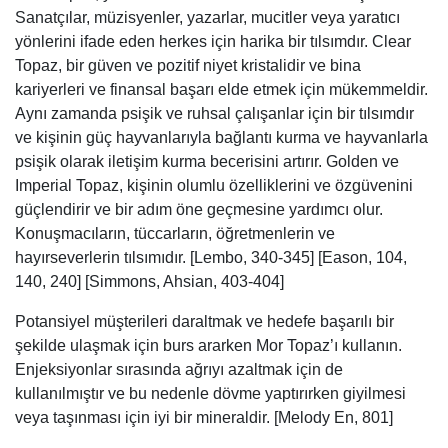
Sanatçılar, müzisyenler, yazarlar, mucitler veya yaratıcı
yönlerini ifade eden herkes için harika bir tılsımdır. Clear
Topaz, bir güven ve pozitif niyet kristalidir ve bina
kariyerleri ve finansal başarı elde etmek için mükemmeldir.
Aynı zamanda psişik ve ruhsal çalışanlar için bir tılsımdır
ve kişinin güç hayvanlarıyla bağlantı kurma ve hayvanlarla
psişik olarak iletişim kurma becerisini artırır. Golden ve
Imperial Topaz, kişinin olumlu özelliklerini ve özgüvenini
güçlendirir ve bir adım öne geçmesine yardımcı olur.
Konuşmacıların, tüccarların, öğretmenlerin ve
hayırseverlerin tılsımıdır. [Lembo, 340-345] [Eason, 104,
140, 240] [Simmons, Ahsian, 403-404]
Potansiyel müşterileri daraltmak ve hedefe başarılı bir
şekilde ulaşmak için burs ararken Mor Topaz’ı kullanın.
Enjeksiyonlar sırasında ağrıyı azaltmak için de
kullanılmıştır ve bu nedenle dövme yaptırırken giyilmesi
veya taşınması için iyi bir mineraldir. [Melody En, 801]