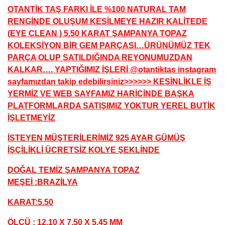
OTANTİK TAŞ FARKI İLE %100 NATURAL TAM
RENGİNDE OLUŞUM KESİLMEYE HAZIR KALİTEDE
(EYE CLEAN ) 5.50 KARAT ŞAMPANYA TOPAZ
KOLEKSİYON BİR GEM PARÇASI…ÜRÜNÜMÜZ TEK
PARÇA OLUP SATILDIĞINDA REYONUMUZDAN
KALKAR…. YAPTIĞIMIZ İŞLERİ @otantiktas instagram
sayfamızdan takip edebilirsiniz>>>>>> KESİNLİKLE İŞ
YERMİZ VE WEB SAYFAMIZ HARİCİNDE BAŞKA
PLATFORMLARDA SATIŞIMIZ YOKTUR YEREL BUTİK
İŞLETMEYİZ
İSTEYEN MÜŞTERİLERİMİZ 925 AYAR GÜMÜŞ
İŞÇİLİKLİ ÜCRETSİZ KOLYE ŞEKLİNDE
DOĞAL TEMİZ ŞAMPANYA TOPAZ
MEŞEİ :BRAZİLYA
KARAT:5.50
ÖLÇÜ : 12,10 X 7,50 X 5.45 MM