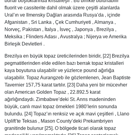
buhar boşluklarında kristalleşir . Bu birlikte bulunabilir
fluorit ve cassiterite dahil olmak üzere çeşitli alanlarda
Ural’ın ve Ilmensky Dağları arasında Rusya’da , içinde
Afganistan , Sri Lanka , Çek Cumhuriyeti , Almanya ,
Norveç, Pakistan , İtalya , İsveç , Japonya , Brezilya ,
Meksika ; Flinders Adası , Avustralya ; Nijerya ve Amerika
Birleşik Devletleri .
Brezilya en büyük topaz üreticilerinden biridir, [22] Brezilya
pegmatitlerinden elde edilen bazı berrak topaz kristalleri
kaya boyutuna ulaşabilir ve yüzlerce pound ağırlığa
ulaşabilir. Topaz Aurangzeb ile gözlemlenen, Jean Baptiste
Tavernier 157,75 karat tartılır. [23] Daha yeni bir mücevher
olan American Golden Topaz , 22.892.5 karat
ağırlığındaydı. Zimbabwe’deki St. Anns madeninden
büyük, canlı mavi topaz örnekleri 1980’lerin sonunda
bulundu. [24] Topaz’ın renksiz ve açık mavi çeşitleri , Llano
Uplift’te Teksas , Mason County’deki Prekambriyen
granitinde bulunur [25]. O bölgede ticari olarak topaz