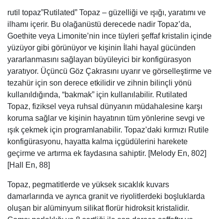
rutil topaz”Rutilated” Topaz – güzelliği ve ışığı, yaratımı ve
ilhamı içerir. Bu olağanüstü derecede nadir Topaz’da,
Goethite veya Limonite’nin ince tüyleri şeffaf kristalin içinde
yüzüyor gibi görünüyor ve kişinin İlahi hayal gücünden
yararlanmasını sağlayan büyüleyici bir konfigürasyon
yaratıyor. Üçüncü Göz Çakrasını uyarır ve görselleştirme ve
tezahür için son derece etkilidir ve zihnin bilinçli yönü
kullanıldığında, “bakmak” için kullanılabilir. Rutilated
Topaz, fiziksel veya ruhsal dünyanın müdahalesine karşı
koruma sağlar ve kişinin hayatının tüm yönlerine sevgi ve
ışık çekmek için programlanabilir. Topaz’daki kırmızı Rutile
konfigürasyonu, hayatta kalma içgüdülerini harekete
geçirme ve artırma ek faydasına sahiptir. [Melody En, 802]
[Hall En, 88]
Topaz, pegmatitlerde ve yüksek sıcaklık kuvars
damarlarında ve ayrıca granit ve riyolitlerdeki boşluklarda
oluşan bir alüminyum silikat florür hidroksit kristalidir.