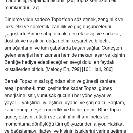
madenciliği yapılmamaktadır. [26] Topaz sentezlemek
mümkündür. [27]
Binlerce yıldır sadece Topaz’dan söz etmek, zenginlik ve
lüks, etki ve cömertlik, canlılık ve güç düşüncelerini
çağrıştırdı. Birine sahip olmak, gerçek sevgi ve sadakat,
dostluk ve nazik bir doğa getirir, cesaret ve bilgelik
armağanlarını ve tüm çabalarda başarı sağlar. Güneşten
gelen enerjisi hem zamanı hem de mekanı aşar ve kişinin
Benliğe hediye edebileceği en sevgi dolu, en faydalı
kristallerden biridir. [Melody En, 799] [101 Hall, 206]
Berrak Topaz’ın saf ışığından altın ve güneşli sarılara,
ateşli pembe-kırmızı çeşitlerine kadar Topaz, güneş
enerjisine ısıtır, yumuşak gücünü her yöne yayar ve
yayar… yatıştırıcı, iyileştirici, uyarıcı ve şarj edici. Sağlam,
kalıcı enerji, neşe, cömertlik ve bolluk getirir. Blue Topaz
güneş etkisini, gücün ve canlılığın ilham, nefes ve
momentuma dönüştüğü tüm gökyüzünden alıyor. Hakikat
ve bağışlamayı, ifadeyi ve kişinin isteklerini yerine getirme