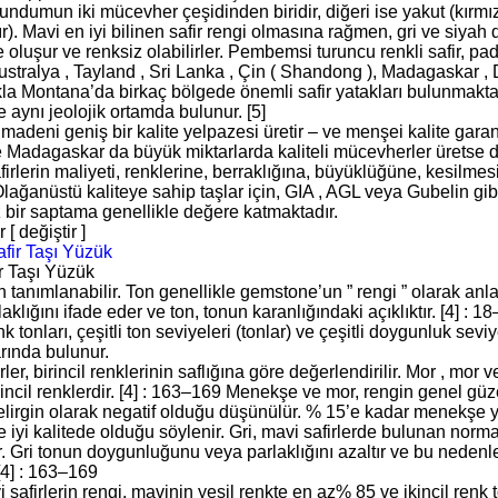
rundumun iki mücevher çeşidinden biridir, diğeri ise yakut (kırm
r). Mavi en iyi bilinen safir rengi olmasına rağmen, gri ve siyah
 oluşur ve renksiz olabilirler. Pembemsi turuncu renkli safir, pa
stralya , Tayland , Sri Lanka , Çin ( Shandong ), Madagaskar ,
la Montana’da birkaç bölgede önemli safir yatakları bulunmaktadı
e aynı jeolojik ortamda bulunur. [5]
 madeni geniş bir kalite yelpazesi üretir – ve menşei kalite garant
 Madagaskar da büyük miktarlarda kaliteli mücevherler üretse de
irlerin maliyeti, renklerine, berraklığına, büyüklüğüne, kesilmes
Olağanüstü kaliteye sahip taşlar için, GIA , AGL veya Gubelin gi
 bir saptama genellikle değere katmaktadır.
 [ değiştir ]
ir Taşı Yüzük
 tanımlanabilir. Ton genellikle gemstone’un ” rengi ” olarak anlaş
aklığını ifade eder ve ton, tonun karanlığındaki açıklıktır. [4] : 18
enk tonları, çeşitli ton seviyeleri (tonlar) ve çeşitli doygunluk seviy
rında bulunur.
rler, birincil renklerinin saflığına göre değerlendirilir. Mor , mor 
incil renklerdir. [4] : 163–169 Menekşe ve mor, rengin genel güze
belirgin olarak negatif olduğu düşünülür. % 15’e kadar menekşe y
e iyi kalitede olduğu söylenir. Gri, mavi safirlerde bulunan nor
. Gri tonun doygunluğunu veya parlaklığını azaltır ve bu nedenle
 [4] : 163–169
i safirlerin rengi, mavinin yeşil renkte en az% 85 ve ikincil re