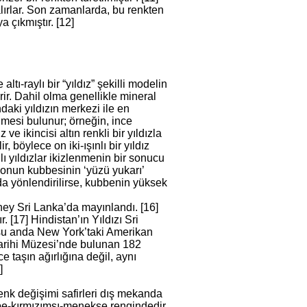
lırlar. Son zamanlarda, bu renkten
a çıkmıştır. [12]
 altı-raylı bir “yıldız” şekilli modelin
rir. Dahil olma genellikle mineral
ndaki yıldızın merkezi ile en
kümesi bulunur; örneğin, ince
e ikincisi altın renkli bir yıldızla
, böylece on iki-ışınlı bir yıldız
ınlı yıldızlar ikizlenmenin bir sonucu
başonun kubbesinin ‘yüzü yukarı’
nda yönlendirilirse, kubbenin yüksek
ney Sri Lanka’da mayınlandı. [16]
[17] Hindistan’ın Yıldızı Sri
 şu anda New York’taki Amerikan
arihi Müzesi’nde bulunan 182
ce taşın ağırlığına değil, aynı
]
 Renk değişimi safirleri dış mekanda
mbe-kırmızımsı-menekşe rengindedir.