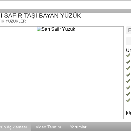
I SAFİR TAŞI BAYAN YÜZÜK
İK YÜZÜKLER
Ür
[d
rün Açıklaması
Video Tanıtım
Yorumlar