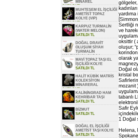
MİNAREL
gölgeler,
SATILDI TL
kadınları
MUHTEŞEM EL İŞÇİLİĞİ
yardıma i
AMETİST TOPAZ
KOLYE (VIP)
[Simmons
SATILDI TL
Sertliği 
KARPUZ TURMALİN
ve hareke
(WATER MELON)
SATILDI TL
uygulamal
oksittir 
DOĞAL DRAVİT
oluşur; “
OLUŞUM SİYAH
TURMALİN
korindon 
KOLEKSİYON PARÇA
olarak ya
MAVİ TOPAZ TAŞI EL
SATILDI TL
magnezyu
İŞÇİLİĞİ KOLYE
SATILDI TL
Doğal ola
kristal b
HALİT KÜBİK MATRİS
Safirler
KOLEKSİYON
MİNARERAL
mozanit )
SATILDI TL
uygulamal
KALİNİNGRAD HAM
tabanlı L
KEHRİBAR TAŞI
SATILDI TL
elektroni
Safir Eyl
BİZMUT
içindekil
SATILDI TL
1 Doğal s
DOĞAL EL İŞÇİLİĞİ
Helena, 
AMETİST TAŞI KOLYE
SATILDI TL
Spokane 