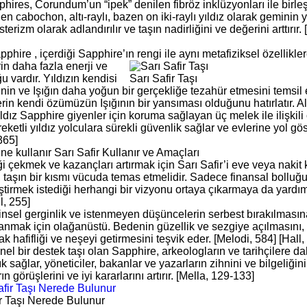
hires, Corundum’un “ipek” denilen fibröz inklüzyonları ile birleşti
en cabochon, altı-raylı, bazen on iki-raylı yıldız olarak geminin 
sterizm olarak adlandırılır ve taşın nadirliğini ve değerini arttırı
pphire , içerdiği Sapphire’ın rengi ile aynı metafiziksel özellikler
rin daha fazla enerji ve
 vardır. Yıldızın kendisi
Sarı Safir Taşı
ginin ve Işığın daha yoğun bir gerçekliğe tezahür etmesini temsil 
rin kendi özümüzün Işığının bir yansıması olduğunu hatırlatır. Alt
dız Sapphire giyenler için koruma sağlayan üç melek ile ilişkili
eketli yıldız yolculara sürekli güvenlik sağlar ve evlerine yol gö
365]
ne kullanır Sarı Safir Kullanır ve Amaçları
i çekmek ve kazançları artırmak için Sarı Safir’i eve veya nakit 
, taşın bir kısmı vücuda temas etmelidir. Sadece finansal bolluğu
ştirmek istediği herhangi bir vizyonu ortaya çıkarmaya da yardım
l, 255]
hinsel gerginlik ve istenmeyen düşüncelerin serbest bırakılmasına
anmak için olağanüstü. Bedenin güzellik ve sezgiye açılmasını,
k hafifliği ve neşeyi getirmesini teşvik eder. [Melodi, 584] [Hall,
el bir destek taşı olan Sapphire, arkeologların ve tarihçilere d
ık sağlar, yöneticiler, bakanlar ve yazarların zihnini ve bilgeliğin
ın görüşlerini ve iyi kararlarını artırır. [Mella, 129-133]
ir Taşı Nerede Bulunur