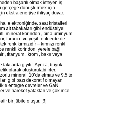
meden başarılı olmak isteyen iş
erini gerçeğe dönüştürmek için
in ekstra enerjiye ihtiyaç duyar.
al elektroniğinde, saat kristalleri
ım alt tabakaları gibi endüstriyel
şitli mineral korindon , bir alüminyum
 mor, turuncu ve yeşil renklerde de
tek renk kırmızıdır – kırmızı renkli
be renkli korindon, yerele bağlı
mir , titanyum , krom , bakır veya
e takılarda giyilir. Ayrıca, büyük
tik olarak oluşturulabilirler.
zorlu mineral, 10’da elmas ve 9.5’te
mları gibi bazı dekoratif olmayan
llikle entegre devreler ve GaN
ller ve hareket yatakları ve çok ince
ir bir jübile oluşur. [3]