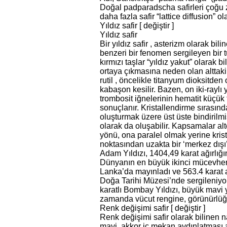
Doğal padparadscha safirleri çoğu z
daha fazla safir “lattice diffusion” 
Yıldız safir [ değiştir ]
Yıldız safir
Bir yıldız safir , asterizm olarak bili
benzeri bir fenomen sergileyen bir tür
kırmızı taşlar “yıldız yakut” olarak bil
ortaya çıkmasına neden olan alttaki 
rutil , öncelikle titanyum dioksitden
kabaşon kesilir. Bazen, on iki-raylı 
trombosit iğnelerinin hematit küçük t
sonuçlanır. Kristallendirme sırasında, 
oluşturmak üzere üst üste bindirilmiş 
olarak da oluşabilir. Kapsamalar alte
yönü, ona paralel olmak yerine krist
noktasından uzakta bir ‘merkez dışı’ 
Adam Yıldızı, 1404,49 karat ağırlığ
Dünyanın en büyük ikinci mücevher g
Lanka’da mayınladı ve 563.4 karat 
Doğa Tarihi Müzesi’nde sergileniy
karatlı Bombay Yıldızı, büyük mavi yıl
zamanda vücut rengine, görünürlüğün
Renk değişimi safir [ değiştir ]
Renk değişimi safir olarak bilinen nad
mavi, akkor iç mekan aydınlatması a