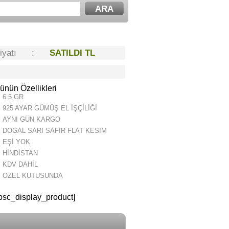
Fiyatı :
SATILDI TL
ünün Özellikleri
6.5 GR
925 AYAR GÜMÜŞ EL İŞÇİLİĞİ
AYNI GÜN KARGO
DOĞAL SARI SAFİR FLAT KESİM
EŞİ YOK
HİNDİSTAN
KDV DAHİL
ÖZEL KUTUSUNDA
psc_display_product]