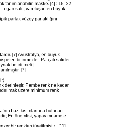
ak tanımlanabilir. maske. [4] : 18–22
 Logan safir, varoluşun en büyük
ipik parlak yüzey parlaklığını
şlardır. [7] Avustralya, en büyük
ispeten bilinmezler. Parçalı safirler
nak belirtilmeli ]
nılmıştır. [7]
ir)
nk derinleşir. Pembe renk ne kadar
landırılmak üzere minimum renk
a’nın bazı kısımlarında bulunan
irdir; En önemlisi, yapay muamele
r bir renkten türetilmiştir . [11]