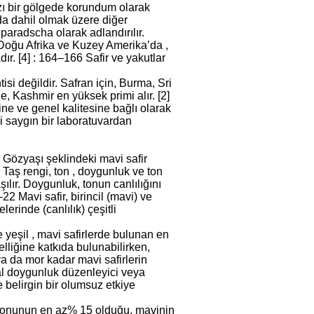
ızı bir gölgede korundum olarak
 da dahil olmak üzere diğer
dparadscha olarak adlandırılır.
 Doğu Afrika ve Kuzey Amerika’da ,
r. [4] : 164–166 Safir ve yakutlar
isi değildir. Safran için, Burma, Sri
, Kashmir en yüksek primi alır. [2]
ine ve genel kalitesine bağlı olarak
bi saygın bir laboratuvardan
Gözyaşı şeklindeki mavi safir
Taş rengi, ton , doygunluk ve ton
ılır. Doygunluk, tonun canlılığını
–22 Mavi safir, birincil (mavi) ve
elerinde (canlılık) çeşitli
ve yeşil , mavi safirlerde bulunan en
lliğine katkıda bulunabilirken,
a da mor kadar mavi safirlerin
mal doygunluk düzenleyici veya
 belirgin bir olumsuz etkiye
nk tonunun en az% 15 olduğu, mavinin