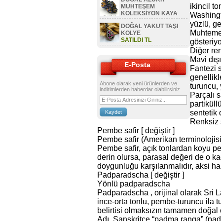
ikincil t
MUHTEŞEM
KOLEKSİYON KAYA
Washingt
SATILDI TL
yüzlü, ge
DOĞAL YAKUT TAŞI
Muhtemele
KOLYE
SATILDI TL
gösteriyo
Diğer renk
Mavi dışı
E-Posta
Fantezi s
genellikl
Abone olarak yeni ürünlerden ve
turuncu, 
indirimlerden haberdar olabilirsiniz.
Parçalı s
partiküll
sentetik 
Renksiz s
Pembe safir [ değiştir ]
Pembe safir (Amerikan terminolojisi, 
Pembe safir, açık tonlardan koyu p
derin olursa, parasal değeri de o k
doygunluğu karşılanmalıdır, aksi hal
Padparadscha [ değiştir ]
Yönlü padparadscha
Padparadscha , orijinal olarak Sri
ince-orta tonlu, pembe-turuncu ila
belirtisi olmaksızın tamamen doğal çeş
Adı, Sanskritçe “padma ranga” (padma