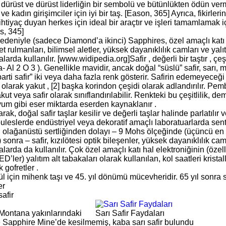
 dürüst ve dürüst liderliğin bir sembolü ve bütünlükten ödün ver
 ve kadın girişimciler için iyi bir taş. [Eason, 365] Ayrıca, fikirl
htiyaç duyan herkes için ideal bir araçtır ve işleri tamamlamak iç
, 345]
nedeniyle (sadece Diamond’a ikinci) Sapphires, özel amaçlı katı h
t rulmanları, bilimsel aletler, yüksek dayanıklılık camları ve yalıt
arda kullanılır. [www.widipedia.org]Safir , değerli bir taştır , çe
( a- Al 2 O 3 ). Genellikle mavidir, ancak doğal “süslü” safir, sarı,
parti safir” iki veya daha fazla renk gösterir. Safirin edemeyeceği 
olarak yakut , [2] başka korindon çeşidi olarak adlandırılır. Pem
kut veya safir olarak sınıflandırılabilir. Renkteki bu çeşitlilik, de
m gibi eser miktarda eserden kaynaklanır .
rak, doğal safir taşlar kesilir ve değerli taşlar halinde parlatılır v
ouleslerde endüstriyel veya dekoratif amaçlı laboratuarlarda sente
in olağanüstü sertliğinden dolayı – 9 Mohs ölçeğinde (üçüncü en 
 sonra – safir, kızılötesi optik bileşenler, yüksek dayanıklılık ca
arda da kullanılır. Çok özel amaçlı katı hal elektroniğinin (öze
ED’ler) yalıtım alt tabakaları olarak kullanılan, kol saatleri krista
k gofretler .
ül için mihenk taşı ve 45. yıl dönümü mücevheridir. 65 yıl sonra saf
er
afir
Montana yakınlarındaki
Sarı Safir Faydaları
Sapphire Mine’de kesilmemiş, kaba sarı safir bulundu