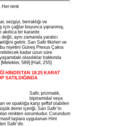
. Her renk
ar, sezgiyi, berraklığı ve
yış için çağlar boyunca yıpranmış,
kıllıca bir karardır.
k değil, aynı zamanda yaratıcı
ğini getirir. Sarı Safir fikirleri ve
a bu niyetini Güneş Plexus Çakra
dürebilecek kadar uzun süre
, yaşamdaki olasılıklar hakkında
[Melekler, 589] [Hall, 255]
İĞİ HİNDİSTAN 18.25 KARAT
P SATILDIĞINDA
Safir, prizmatik,
bipiramidal veya
an ve opaklığa karşı şeffaf olabilen
ük demir içeriği, Sarı Safir’in
ırılan renkten sorumludur. Corundum
 masif taşlara uygulanan Hint
i Safir’dir.