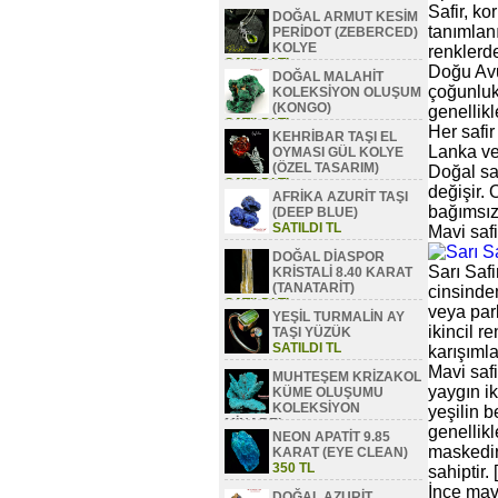
Safir, ko
DOĞAL ARMUT KESİM
tanımlanı
PERİDOT (ZEBERCED)
KOLYE
renklerde
SATILDI TL
Doğu Avu
DOĞAL MALAHİT
çoğunluk
KOLEKSİYON OLUŞUM
(KONGO)
genellikl
SATILDI TL
Her safir
KEHRİBAR TAŞI EL
Lanka ve
OYMASI GÜL KOLYE
(ÖZEL TASARIM)
Doğal saf
SATILDI TL
değişir. 
AFRİKA AZURİT TAŞI
bağımsız
(DEEP BLUE)
SATILDI TL
Mavi safir
DOĞAL DİASPOR
Sarı Saf
KRİSTALİ 8.40 KARAT
(TANATARİT)
cinsinden
SATILDI TL
veya parl
YEŞİL TURMALİN AY
ikincil r
TAŞI YÜZÜK
SATILDI TL
karışımla
Mavi safi
MUHTEŞEM KRİZAKOL
yaygın ik
KÜME OLUŞUMU
KOLEKSİYON
yeşilin 
MİNAREL
genellikl
NEON APATİT 9.85
SATILDI TL
maskedir
KARAT (EYE CLEAN)
350 TL
sahiptir.
İnce mav
DOĞAL AZURİT