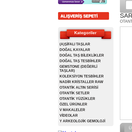
SAR
ALIŞVERİŞ SEPETİ
OTANT
Kategoriler
(A)ŞİFALI TAŞLAR
DOĞAL KAYALAR
DOĞAL TAŞ BİLEKLİKLER
DOĞAL TAŞ TESBİHLER
GEMSTONE (DEĞERLİ
TAŞLAR)
KOLEKSİYON TESBİHLER
NADİR KRİSTALLER RAW
OTANTİK ALTIN SERİSİ
OTANTİK SETLER
OTANTİK YÜZÜKLER
ÖZEL ÜRÜNLER
V MAKALELER
VİDEOLAR
Y ARKEOLOJİK GEMOLOJİ
Ü