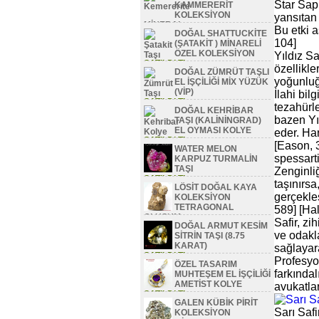
Star Sapp
KAMMERERİT
KOLEKSİYON
yansıtan 
MİNERAL
Bu etki a
DOĞAL SHATTUCKİTE
SATILDI TL
104]
(ŞATAKİT ) MİNARELİ
ÖZEL KOLEKSİYON
Yıldız Sa
SATILDI TL
özellikle
DOĞAL ZÜMRÜT TAŞLI
yoğunluğu
EL İŞÇİLİĞİ MİX YÜZÜK
(VİP)
İlahi bil
SATILDI TL
tezahürle
DOĞAL KEHRİBAR
bazen Yıl
TAŞI (KALİNİNGRAD)
EL OYMASI KOLYE
eder. Har
SATILDI TL
[Eason, 
WATER MELON
spessarti
KARPUZ TURMALİN
TAŞI
Zenginliğ
SATILDI TL
taşınırsa
LÖSİT DOĞAL KAYA
gerçekle
KOLEKSİYON
TETRAGONAL
589] [Hal
OLUŞUM
Safir, zi
DOĞAL ARMUT KESİM
SATILDI TL
ve odakl
SİTRİN TAŞI (8.75
KARAT)
sağlayara
SATILDI TL
Profesyon
ÖZEL TASARIM
farkındal
MUHTEŞEM EL İŞÇİLİĞİ
AMETİST KOLYE
avukatlar
SATILDI TL
GALEN KÜBİK PİRİT
Sarı Saf
KOLEKSİYON