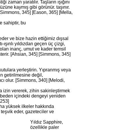
ği zaman yaratılır. Taşların ışığını
yüzüne kaymış gibi görünür. taşınır.
r. [Simmons, 345] [Eason, 365] [Mella,
e sahiptir, bu
eder ve bize hazin ettiğimiz dışsal
ı-ışınlı yıldızdan geçen üç çizgi,
 olan inanç, umut ve kader temsil
sterir. [Ahsian, 345] [Simmons, 345]
kutulara yerleştirin. Yıpranmış veya
n getirilmesine değil,
cı olur. [Simmons, 340] [Melodi,
 izin vererek, zihin sakinleştirmek
 beden içindeki dengeyi yeniden
 253]
aha yüksek ilkeler hakkında
i teşvik eder, gazeteciler ve
Yıldız Sapphire,
özellikle paler