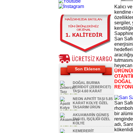
Kalıcı ve
kendine 
özellikler
sergiler,
kendiliği
Sapphire
Sarı Safi
enerjisin
hedefler
aracılığı
tutmasına
heyecan v
Son Eklenen
ÜRÜNÜM
OTANTİK
DOĞAL 
DOĞAL BURMA
REYON
PERİDOT (ZEBERCET)
TAŞI 4.60 KARAT
SATILDI TL
NEON APATİT TAŞI 5.85
Sarı Safi
KARAT KOLYE ÖZEL
TASARIM ÜRÜN
rhombohed
SATILDI TL
bir alümi
AKUAMARİN GÜNEŞ
renginde
TAŞI EL İŞÇİLİĞİ ÖZEL
KOLYE
adı, Sans
SATILDI TL
kökenlid
KEMERERİT