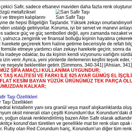
 çekici Safir, sadece efsanevi maviden daha fazla renk oluşturur
özgü metafiziksel
i ve titreşim kalıplarını
Sarı Safir Taşı
 yine de hepsi Bilgeliğin Taşlarıdır. Yüksek zekayı onurlandırıyorl
nden ustalığı getiriyorlar. Koruma, iyi bir servet ve manevi anla
s sadece güç ve güç sembolleri değil, aynı zamanda nezaket ve a
r, yalnızca zenginlik ve finansal bolluğu kişinin hayatına çekere
i harekete geçirerek form haline getirme becerisiyle de refah bilgeli
i formüle etmeye yardımcı olan zekayı harekete geçirir, sonra d
yla iradeye odaklar, bu da kişinin kendi vizyonunu varlığını sür
 izin verir. Ayrıca, yeni yönlerde ilerlemenin keşfini teşvik eder
e neşeyle beklentiler getirir. [Simmons, 340-341] [Ahsian, 341] 
ÜZ ŞİFA AMAÇLI KULLANIMA UYGUNDUR;
 TAŞ KALİTESİ VE FARKI İLE 925 AYAR GÜMÜŞ EL İŞÇİL
FLAT KESİM BAYAN YÜZÜK ÜRÜNÜMÜZ TEK PARÇA OLU
UMUZDAN KALKAR;
r Taşı Özellikleri
ral kristallerin yanı sıra granül veya masif alışkanlıklarda oluş
nyum oksit minerali olan çeşitli Korundum’dur. Korundum’daki düş
n, yoğun olarak renklendirilmiş bazen Altın Safir olarak adland
kritçe korund’dan türetilen ve genellikle mat bir renk olan opak
ir. Ruby olan Red Corundum hariç, Korundum’un diğer tüm renkler