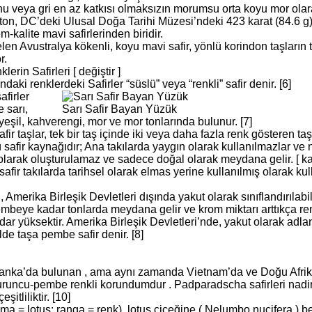
onu veya gri en az katkısı olmaksızın morumsu orta koyu mor olar
on, DC’deki Ulusal Doğa Tarihi Müzesi’ndeki 423 karat (84.6 g)
m-kalite mavi safirlerinden biridir.
n Avustralya kökenli, koyu mavi safir, yönlü korindon taşların t
r.
lerin Safirleri [ değiştir ]
ndaki renklerdeki Safirler “süslü” veya “renkli” safir denir. [6]
afirler
e sarı,
Sarı Safir Bayan Yüzük
yeşil, kahverengi, mor ve mor tonlarında bulunur. [7]
afir taşlar, tek bir taş içinde iki veya daha fazla renk gösteren ta
ü safir kaynağıdır; Ana takılarda yaygın olarak kullanılmazlar ve n
olarak oluşturulamaz ve sadece doğal olarak meydana gelir. [ kay
afir takılarda tarihsel olarak elmas yerine kullanılmış olarak kulla
Amerika Birleşik Devletleri dışında yakut olarak sınıflandırılabil
embeye kadar tonlarda meydana gelir ve krom miktarı arttıkça re
adar yüksektir. Amerika Birleşik Devletleri’nde, yakut olarak ad
de taşa pembe safir denir. [8]
 Lanka’da bulunan , ama aynı zamanda Vietnam’da ve Doğu Afrik
 turuncu-pembe renkli korundumdur . Padparadscha safirleri nad
itliliktir. [10]
 = lotus; ranga = renk), lotus çiçeğine ( Nelumbo nucifera ) benze