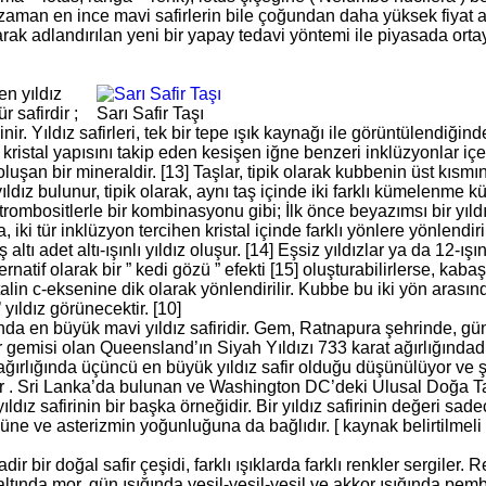
aman en ince mavi safirlerin bile çoğundan daha yüksek fiyat a
olarak adlandırılan yeni bir yapay tedavi yöntemi ile piyasada ortay
nen yıldız
 safirdir ;
Sarı Safir Taşı
inir. Yıldız safirleri, tek bir tepe ışık kaynağı ile görüntülendiğinde
kristal yapısını takip eden kesişen iğne benzeri inklüzyonlar içe
 oluşan bir mineraldir. [13] Taşlar, tipik olarak kubbenin üst kısmı
yıldız bulunur, tipik olarak, aynı taş içinde iki farklı kümelenme 
rombositlerle bir kombinasyonu gibi; İlk önce beyazımsı bir yıldız v
iki tür inklüzyon tercihen kristal içinde farklı yönlere yönlendirilir
altı adet altı-ışınlı yıldız oluşur. [14] Eşsiz yıldızlar ya da 12-ış
rnatif olarak bir ” kedi gözü ” efekti [15] oluşturabilirlerse, ka
alin c-eksenine dik olarak yönlendirilir. Kubbe bu iki yön arası
yıldız görünecektir. [10]
ında en büyük mavi yıldız safiridir. Gem, Ratnapura şehrinde, gü
emisi olan Queensland’ın Siyah Yıldızı 733 karat ağırlığındadır. 
ağırlığında üçüncü en büyük yıldız safir olduğu düşünülüyor ve
or . Sri Lanka’da bulunan ve Washington DC’deki Ulusal Doğa T
dız safirinin bir başka örneğidir. Bir yıldız safirinin değeri sade
e ve asterizmin yoğunluğuna da bağlıdır. [ kaynak belirtilmeli 
ir bir doğal safir çeşidi, farklı ışıklarda farklı renkler sergiler.
ltında mor, gün ışığında yeşil-yeşil-yeşil ve akkor ışığında pe