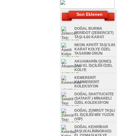
Son Eklenen
DOĞAL BURMA
PERİDOT (ZEBERCET)
TAŞI 4.60 KARAT
SATILDI TL
NEON APATİT TAŞI 5.85
KARAT KOLYE ÖZEL
TASARIM ÜRÜN
SATILDI TL
AKUAMARİN GÜNEŞ
TAŞI EL İŞÇİLİĞİ ÖZEL
KOLYE
SATILDI TL
KEMERERİT
KAMMERERİT
KOLEKSİYON
MİNERAL
DOĞAL SHATTUCKİTE
SATILDI TL
(ŞATAKİT ) MİNARELİ
ÖZEL KOLEKSİYON
SATILDI TL
DOĞAL ZÜMRÜT TAŞLI
EL İŞÇİLİĞİ MİX YÜZÜK
(VİP)
SATILDI TL
DOĞAL KEHRİBAR
TAŞI (KALİNİNGRAD)
EL OYMASI KOLYE