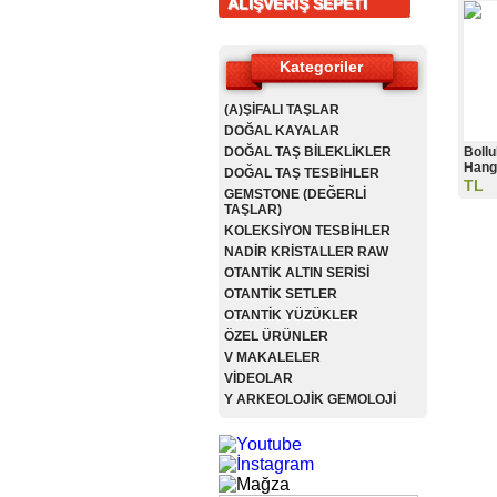
ALIŞVERİŞ SEPETİ
Kategoriler
(A)ŞİFALI TAŞLAR
DOĞAL KAYALAR
DOĞAL TAŞ BİLEKLİKLER
Bollu
Hangi
DOĞAL TAŞ TESBİHLER
TL
GEMSTONE (DEĞERLİ
TAŞLAR)
KOLEKSİYON TESBİHLER
NADİR KRİSTALLER RAW
OTANTİK ALTIN SERİSİ
OTANTİK SETLER
OTANTİK YÜZÜKLER
ÖZEL ÜRÜNLER
V MAKALELER
VİDEOLAR
Y ARKEOLOJİK GEMOLOJİ