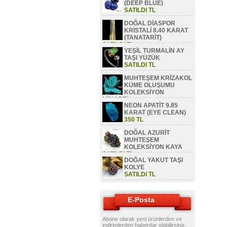
(DEEP BLUE)
SATILDI TL
DOĞAL DİASPOR
KRİSTALİ 8.40 KARAT
(TANATARİT)
SATILDI TL
YEŞİL TURMALİN AY
TAŞI YÜZÜK
SATILDI TL
MUHTEŞEM KRİZAKOL
KÜME OLUŞUMU
KOLEKSİYON
MİNAREL
NEON APATİT 9.85
SATILDI TL
KARAT (EYE CLEAN)
350 TL
DOĞAL AZURİT
MUHTEŞEM
KOLEKSİYON KAYA
SATILDI TL
DOĞAL YAKUT TAŞI
KOLYE
SATILDI TL
E-Posta
Abone olarak yeni ürünlerden ve
indirimlerden haberdar olabilirsiniz.