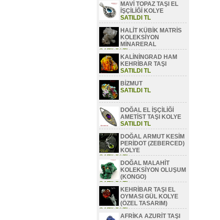
MAVİ TOPAZ TAŞI EL
SATILDI TL
İŞÇİLİĞİ KOLYE
SATILDI TL
HALİT KÜBİK MATRİS
KOLEKSİYON
MİNARERAL
SATILDI TL
KALİNİNGRAD HAM
KEHRİBAR TAŞI
SATILDI TL
BİZMUT
SATILDI TL
DOĞAL EL İŞÇİLİĞİ
AMETİST TAŞI KOLYE
SATILDI TL
DOĞAL ARMUT KESİM
PERİDOT (ZEBERCED)
KOLYE
SATILDI TL
DOĞAL MALAHİT
KOLEKSİYON OLUŞUM
(KONGO)
SATILDI TL
KEHRİBAR TAŞI EL
OYMASI GÜL KOLYE
(ÖZEL TASARIM)
SATILDI TL
AFRİKA AZURİT TAŞI