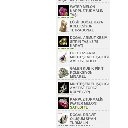
SATILDI TL
WATER MELON
KARPUZ TURMALİN
TAŞI
SATILDI TL
LÖSİT DOĞAL KAYA
KOLEKSİYON
TETRAGONAL
OLUŞUM
DOĞAL ARMUT KESİM
SATILDI TL
SİTRİN TAŞI (8.75
KARAT)
SATILDI TL
ÖZEL TASARIM
MUHTEŞEM EL İŞÇİLİĞİ
AMETİST KOLYE
SATILDI TL
GALEN KÜBİK PİRİT
KOLEKSİYON
MİNAREL
SATILDI TL
MUHTEŞEM EL İŞÇİLİĞİ
AMETİST TOPAZ
KOLYE (VIP)
SATILDI TL
KARPUZ TURMALİN
(WATER MELON)
SATILDI TL
DOĞAL DRAVİT
OLUŞUM SİYAH
TURMALİN
KOLEKSİYON PARÇA