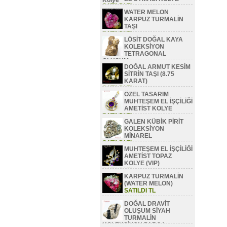
SATILDI TL
WATER MELON
KARPUZ TURMALİN
TAŞI
SATILDI TL
LÖSİT DOĞAL KAYA
KOLEKSİYON
TETRAGONAL
OLUŞUM
DOĞAL ARMUT KESİM
SATILDI TL
SİTRİN TAŞI (8.75
KARAT)
SATILDI TL
ÖZEL TASARIM
MUHTEŞEM EL İŞÇİLİĞİ
AMETİST KOLYE
SATILDI TL
GALEN KÜBİK PİRİT
KOLEKSİYON
MİNAREL
SATILDI TL
MUHTEŞEM EL İŞÇİLİĞİ
AMETİST TOPAZ
KOLYE (VIP)
SATILDI TL
KARPUZ TURMALİN
(WATER MELON)
SATILDI TL
DOĞAL DRAVİT
OLUŞUM SİYAH
TURMALİN
KOLEKSİYON PARÇA