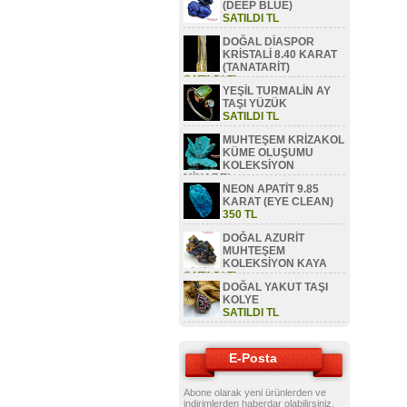
(DEEP BLUE)
SATILDI TL
DOĞAL DİASPOR
KRİSTALİ 8.40 KARAT
(TANATARİT)
SATILDI TL
YEŞİL TURMALİN AY
TAŞI YÜZÜK
SATILDI TL
MUHTEŞEM KRİZAKOL
KÜME OLUŞUMU
KOLEKSİYON
MİNAREL
NEON APATİT 9.85
SATILDI TL
KARAT (EYE CLEAN)
350 TL
DOĞAL AZURİT
MUHTEŞEM
KOLEKSİYON KAYA
SATILDI TL
DOĞAL YAKUT TAŞI
KOLYE
SATILDI TL
E-Posta
Abone olarak yeni ürünlerden ve
indirimlerden haberdar olabilirsiniz.