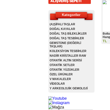
ALIŞVERİŞ SEPETİ
Kategoriler
(A)ŞİFALI TAŞLAR
DOĞAL KAYALAR
DOĞAL TAŞ BİLEKLİKLER
Bollu
Hangi
DOĞAL TAŞ TESBİHLER
TL
GEMSTONE (DEĞERLİ
TAŞLAR)
KOLEKSİYON TESBİHLER
NADİR KRİSTALLER RAW
OTANTİK ALTIN SERİSİ
OTANTİK SETLER
OTANTİK YÜZÜKLER
ÖZEL ÜRÜNLER
V MAKALELER
VİDEOLAR
Y ARKEOLOJİK GEMOLOJİ