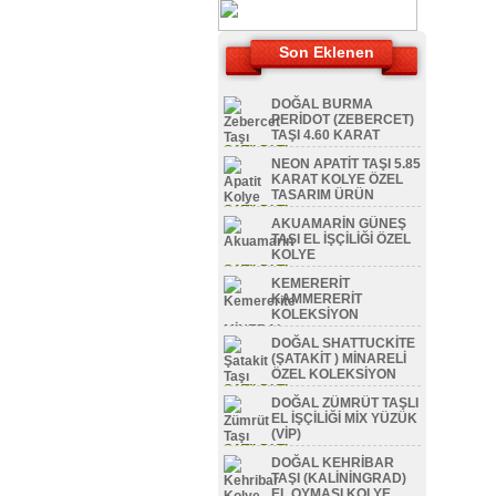
Son Eklenen
DOĞAL BURMA
PERİDOT (ZEBERCET)
TAŞI 4.60 KARAT
SATILDI TL
NEON APATİT TAŞI 5.85
KARAT KOLYE ÖZEL
TASARIM ÜRÜN
SATILDI TL
AKUAMARİN GÜNEŞ
TAŞI EL İŞÇİLİĞİ ÖZEL
KOLYE
SATILDI TL
KEMERERİT
KAMMERERİT
KOLEKSİYON
MİNERAL
DOĞAL SHATTUCKİTE
SATILDI TL
(ŞATAKİT ) MİNARELİ
ÖZEL KOLEKSİYON
SATILDI TL
DOĞAL ZÜMRÜT TAŞLI
EL İŞÇİLİĞİ MİX YÜZÜK
(VİP)
SATILDI TL
DOĞAL KEHRİBAR
TAŞI (KALİNİNGRAD)
EL OYMASI KOLYE