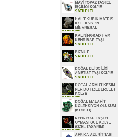
MAVİ TOPAZ TAŞI EL
SATILDI TL
İŞÇİLİĞİ KOLYE
SATILDI TL
HALİT KÜBİK MATRİS
KOLEKSİYON
MİNARERAL
SATILDI TL
KALİNİNGRAD HAM
KEHRİBAR TAŞI
SATILDI TL
BİZMUT
SATILDI TL
DOĞAL EL İŞÇİLİĞİ
AMETİST TAŞI KOLYE
SATILDI TL
DOĞAL ARMUT KESİM
PERİDOT (ZEBERCED)
KOLYE
SATILDI TL
DOĞAL MALAHİT
KOLEKSİYON OLUŞUM
(KONGO)
SATILDI TL
KEHRİBAR TAŞI EL
OYMASI GÜL KOLYE
(ÖZEL TASARIM)
SATILDI TL
AFRİKA AZURİT TAŞI